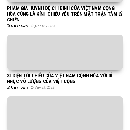
PHẨM GIÁ HUYNH ĐỆ CHI BINH CỦA VIỆT NAM CỘNG
HÒA CŨNG LÀ KÍNH CHIẾU YÊU TRÊN MẶT TRẬN TÂM LÝ
CHIẾN
Unknown
June 01, 2023
SỈ DIỆN TỐI THIỂU CỦA VIỆT NAM CỘNG HÒA VỚI SỈ
NHỤC VÔ LƯỢNG CỦA VIỆT CỘNG
Unknown
May 29, 2023