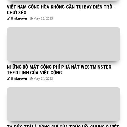
VIỆT NAM CỘNG HÒA KHÔNG CẦN TỤI BAY DIỄN TRÒ -
CHỬI XÉO
Unknown
May 26, 2023
NHỮNG BỘ MẶT CỘNG PHỈ PHÁ NÁT WESTMINSTER
THEO LỊNH CỦA VIỆT CỘNG
Unknown
May 24, 2023
TẠ ĐỨC TRÍ LÀ ĐỒNG CHÍ CỦA TRÚC HỒ, CHUNG Ổ VIỆT