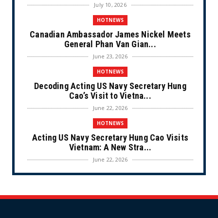
July 10, 2026
HOTNEWS
Canadian Ambassador James Nickel Meets
General Phan Van Gian...
June 23, 2026
HOTNEWS
Decoding Acting US Navy Secretary Hung
Cao’s Visit to Vietna...
June 22, 2026
HOTNEWS
Acting US Navy Secretary Hung Cao Visits
Vietnam: A New Stra...
June 22, 2026
CULTURE
Unique Vietnamese Wedding: When the Tay
Ninh Bride Re-enacts...
June 21, 2026