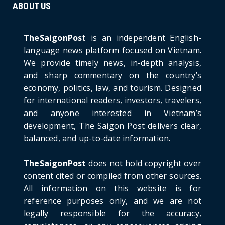
ABOUT US
HOTNEWS
The Cần Giờ - Vũng Tàu Sea-Crossing Road
Project: An Analysi...
TheSaigonPost
is an independent English-
June 21, 2026
language news platform focused on Vietnam.
We provide timely news, in-depth analysis,
HOTNEWS
and sharp commentary on the country’s
Detailed Analysis of the Cooling-off Period
Law in Timeshare...
economy, politics, law, and tourism. Designed
for international readers, investors, travelers,
June 21, 2026
and anyone interested in Vietnam’s
HOTNEWS
development, The Saigon Post delivers clear,
Prime Minister Lê Minh Hưng’s Visit to
balanced, and up-to-date information.
Russia: A New Step Fo...
June 21, 2026
TheSaigonPost
does not hold copyright over
HOTNEWS
content cited or compiled from other sources.
Politburo: Strictly Handle Acts of Using
All information on this website is for
Pirated Software, C...
reference purposes only, and we are not
June 21, 2026
legally responsible for the accuracy,