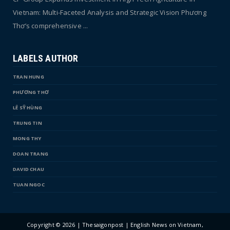
Vietnam: Multi-Faceted Analysis and Strategic Vision Phương
Thơ’s comprehensive ...
LABELS AUTHOR
TRAN HUNG
PHƯƠNG THƠ
LÊ SỸ HÙNG
TRUNG TIN
MONG THY
DOAN TRANG
DAVID CHAU
TUAN NGOC
Copyright ©
2026 | Thesaigonpost | English News on Vietnam,