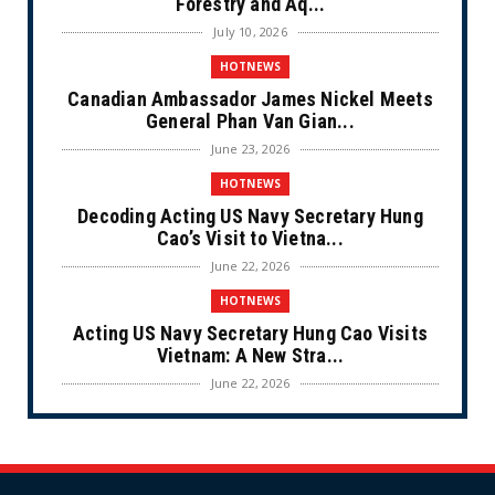
Forestry and Aq...
July 10, 2026
HOTNEWS
Canadian Ambassador James Nickel Meets
General Phan Van Gian...
June 23, 2026
HOTNEWS
Decoding Acting US Navy Secretary Hung
Cao’s Visit to Vietna...
June 22, 2026
HOTNEWS
Acting US Navy Secretary Hung Cao Visits
Vietnam: A New Stra...
June 22, 2026
CULTURE
Unique Vietnamese Wedding: When the Tay
Ninh Bride Re-enacts...