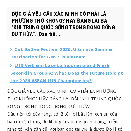
ĐỘC GIẢ YÊU CẦU XÁC MINH CÓ PHẢI LÀ
PHƯƠNG THƠ KHÔNG? HÃY ĐĂNG LẠI BÀI
"KHI TRUNG QUỐC SỐNG TRONG BONG BÓNG
DƯ THỪA". Đầu tiê...
Cat Ba Sea Festival 2026: Ultimate Summer
Destination for Gen Z in Vietnam
U19 Vietnam Lose to Indonesia and Finish
Second in Group A: What Does the Future Hold at
the 2026 ASEAN U19 Championship?
ĐỘC GIẢ YÊU CẦU XÁC MINH CÓ PHẢI LÀ PHƯƠNG
THƠ KHÔNG? HÃY ĐĂNG LẠI BÀI "KHI TRUNG QUỐC
SỐNG TRONG BONG BÓNG DƯ THỪA".
Đầu tiên tôi đùa rằng, có lẽ tôi "bị bắt làm con tin của
bạn đọc", nhưng đó không là vấn đề quan trọng, miễn
rằng tôi vẫn gần gũi với bạn đọc tại VN là được. Đó là tôi