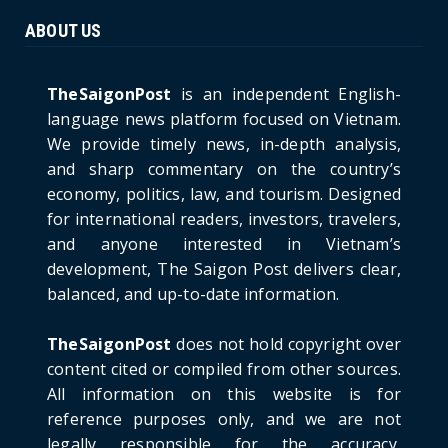
June 21, 2026
ABOUT US
HOTNEWS
The Cần Giờ - Vũng Tàu Sea-Crossing Road
Project: An Analysi...
TheSaigonPost
is an independent English-
June 21, 2026
language news platform focused on Vietnam.
We provide timely news, in-depth analysis,
HOTNEWS
and sharp commentary on the country’s
Detailed Analysis of the Cooling-off Period
Law in Timeshare...
economy, politics, law, and tourism. Designed
for international readers, investors, travelers,
June 21, 2026
and anyone interested in Vietnam’s
HOTNEWS
development, The Saigon Post delivers clear,
Prime Minister Lê Minh Hưng’s Visit to
balanced, and up-to-date information.
Russia: A New Step Fo...
June 21, 2026
TheSaigonPost
does not hold copyright over
HOTNEWS
content cited or compiled from other sources.
Politburo: Strictly Handle Acts of Using
All information on this website is for
Pirated Software, C...
reference purposes only, and we are not
June 21, 2026
legally responsible for the accuracy,