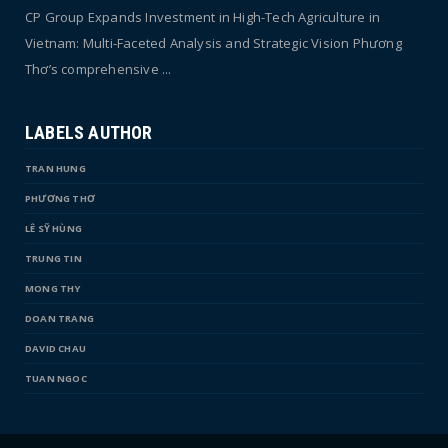
CP Group Expands Investment in High-Tech Agriculture in
Vietnam: Multi-Faceted Analysis and Strategic Vision Phương
Thơ’s comprehensive ...
LABELS AUTHOR
TRAN HUNG
PHƯƠNG THƠ
LÊ SỸ HÙNG
TRUNG TIN
MONG THY
DOAN TRANG
DAVID CHAU
TUAN NGOC