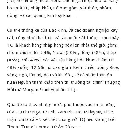
giới, nếu không muốn nói là chiếm gần một nửa số hàng
hóa mà TQ nhập khẩu, nó bao gồm: sắt thép, nhôm,
đồng, và các quặng kim loại khác,....
Cụ thể thống kê của Bắc Kinh, và các doanh nghiệp xây
cất, cũng như khai thác và sản xuất sắt thép,... cho thấy,
TQ là khách hàng nhập hàng hóa lớn nhất thế giới gồm:
nhôm chiếm đến 54%, Nickel (50%), đồng (48%), thép
(45%), chì (40%), các vật liệu hàng hóa khác chiếm từ
48% xuống 12,5%, nó bao gồm: Kẽm, thiếc, bông, Rice,
vàng, ngô, lúa mì, dầu và khí đốt, kể cả nhập than đá
nữa (Nguồn tham khảo trên thị trường tài chính Thượng
Hải mà Morgan Stanley phân tích).
Qua đó ta thấy những nước phụ thuộc vào thị trường
của TQ như Nga, Brazil, Nam Phi, Úc, Malaysia, Chile,
thậm chí là cả VN sẽ chết chung với TQ nếu không biết
"thoát Trung" nhưng trừ Ấn Độ ra,....