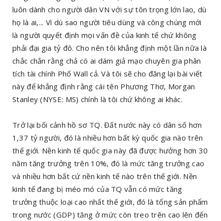
luôn dành cho người dân VN với sự tôn trọng lớn lao, dù
họ là ai,... Vì dù sao người tiêu dùng và công chúng mới
là người quyết định mọi vấn đề của kinh tế chứ không
phải đại gia tỷ đô. Cho nên tôi khẳng định một lần nữa là
chắc chắn rằng chả có ai dám giả mạo chuyên gia phân
tích tài chính Phố Wall cả. Và tôi sẽ cho đăng lại bài viết
này để khẳng định rằng cái tên Phương Thơ, Morgan
Stanley (NYSE: MS) chính là tôi chứ không ai khác.
Trở lại bối cảnh hồ sơ TQ. Đất nước này có dân số hơn
1,37 tỷ người, đó là nhiều hơn bất kỳ quốc gia nào trên
thế giới. Nền kinh tế quốc gia này đã được hưởng hơn 30
năm tăng trưởng trên 10%, đó là mức tăng trưởng cao
và nhiều hơn bất cứ nền kinh tế nào trên thế giới. Nền
kinh tế đang bị méo mó của TQ vẫn có mức tăng
trưởng thuộc loại cao nhất thế giới, đó là tổng sản phẩm
trong nước (GDP) tăng ở mức còn treo trên cao lên đến