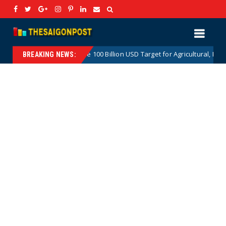
The 100 Billion USD Target for Agricultural, Forestry and Aquat
otnews
BREAKING NEWS: