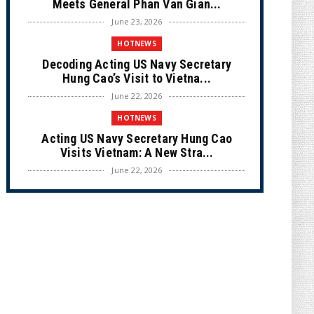
Meets General Phan Van Gian...
June 23, 2026
HOTNEWS
Decoding Acting US Navy Secretary
Hung Cao’s Visit to Vietna...
June 22, 2026
HOTNEWS
Acting US Navy Secretary Hung Cao
Visits Vietnam: A New Stra...
June 22, 2026
CULTURE
Unique Vietnamese Wedding: When the
Tay Ninh Bride Re-enacts...
June 21, 2026
HOTNEWS
The Cần Giờ - Vũng Tàu Sea-Crossing
Road Project: An Analysi...