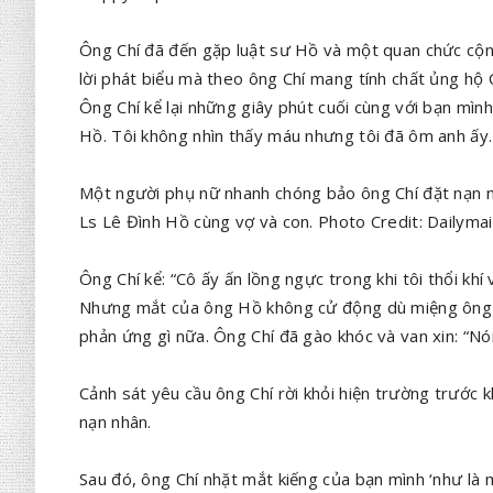
Ông Chí đã đến gặp luật sư Hồ và một quan chức cộng
lời phát biểu mà theo ông Chí mang tính chất ủng hộ 
Ông Chí kể lại những giây phút cuối cùng với bạn mình
Hồ. Tôi không nhìn thấy máu nhưng tôi đã ôm anh ấy. T
Một người phụ nữ nhanh chóng bảo ông Chí đặt nạn n
Ls Lê Đình Hồ cùng vợ và con. Photo Credit: Dailymai
Ông Chí kể: “Cô ấy ấn lồng ngực trong khi tôi thổi khí
Nhưng mắt của ông Hồ không cử động dù miệng ông 
phản ứng gì nữa. Ông Chí đã gào khóc và van xin: “Nói g
Cảnh sát yêu cầu ông Chí rời khỏi hiện trường trước k
nạn nhân.
Sau đó, ông Chí nhặt mắt kiếng của bạn mình ‘như là 