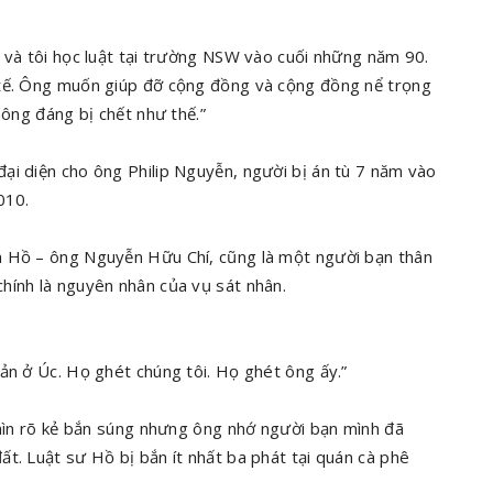
 và tôi học luật tại trường NSW vào cuối những năm 90.
 tế. Ông muốn giúp đỡ cộng đồng và cộng đồng nể trọng
hông đáng bị chết như thế.”
ại diện cho ông Philip Nguyễn, người bị án tù 7 năm vào
010.
h Hồ – ông Nguyễn Hữu Chí, cũng là một người bạn thân
hính là nguyên nhân của vụ sát nhân.
ản ở Úc. Họ ghét chúng tôi. Họ ghét ông ấy.”
nhìn rõ kẻ bắn súng nhưng ông nhớ người bạn mình đã
t. Luật sư Hồ bị bắn ít nhất ba phát tại quán cà phê