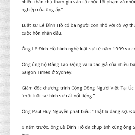
nhiều thân chủ tham gia vào tổ chức tội phạm và nhữ
nghiệp của ông ấy.”
Luật sư Lê Đình Hồ có ba người con nhỏ với cô vợ th
cuộc hôn nhân đầu.
Ông Lê Đình Hồ hành nghề luật sư từ năm 1999 và c
Ông ủng hộ Đảng Lao Động và là tác giả của nhiều bà
Saigon Times ở Sydney.
Giám đốc chương trình Cộng Đồng Người Việt Tại Úc
“một luật sư hình sự rất nổi tiếng.”
Ông Paul Huy Nguyễn phát biểu: “Thật là đáng sợ. Đó 
6 năm trước, ông Lê Đình Hồ đã chụp ảnh cùng ông 
học.