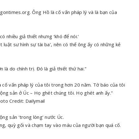
gontimes.org. Ông Hồ là cố vấn pháp lý và là bạn của
có nhiều giả thiết nhưng ‘khó để nói.’
ột luật sư hình sự tài ba’, nên có thể ông ấy có những kẻ
là do chính trị. Đó là giả thiết thứ hai.”
à cố vấn pháp lý của tôi trong hơn 20 năm. Tờ báo của tôi
ộng sản ở Úc – Họ ghét chúng tôi. Họ ghét anh ấy.”
oto Credit: Dailymail
Cộng sản ‘trong lòng’ nước Úc.
ờng, quỳ gối và chạm tay vào máu của người bạn quá cố.