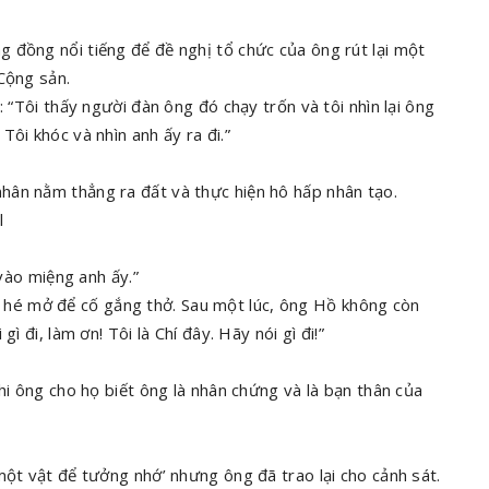
 đồng nổi tiếng để đề nghị tổ chức của ông rút lại một
Cộng sản.
: “Tôi thấy người đàn ông đó chạy trốn và tôi nhìn lại ông
ôi khóc và nhìn anh ấy ra đi.”
hân nằm thẳng ra đất và thực hiện hô hấp nhân tạo.
l
 vào miệng anh ấy.”
hé mở để cố gắng thở. Sau một lúc, ông Hồ không còn
ì đi, làm ơn! Tôi là Chí đây. Hãy nói gì đi!”
hi ông cho họ biết ông là nhân chứng và là bạn thân của
một vật để tưởng nhớ’ nhưng ông đã trao lại cho cảnh sát.