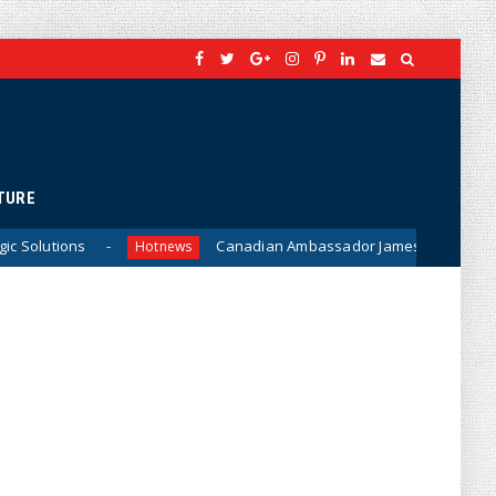
TURE
Canadian Ambassador James Nickel Meets General Phan V
Hotnews