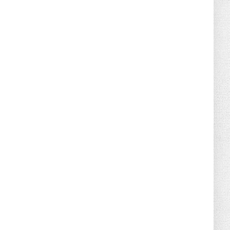
June 21, 2026
HOTNEWS
Detailed Analysis of the Cooling-off
Period Law in Timeshare...
June 21, 2026
HOTNEWS
Prime Minister Lê Minh Hưng’s Visit to
Russia: A New Step Fo...
June 21, 2026
HOTNEWS
Politburo: Strictly Handle Acts of Using
Pirated Software, C...
June 21, 2026