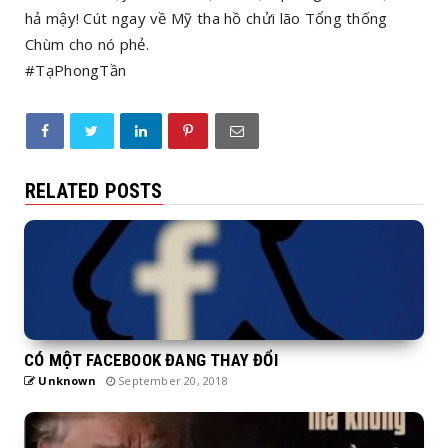
hả mậy! Cút ngay về Mỹ tha hồ chửi lão Tổng thống
Chùm cho nó phẻ.
#TạPhongTần
RELATED POSTS
CÓ MỘT FACEBOOK ĐANG THAY ĐỔI
Unknown
September 20, 2018