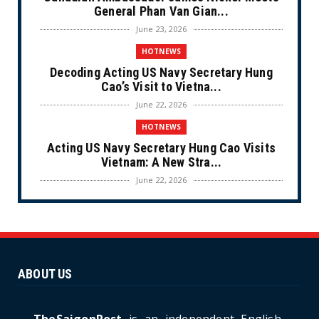
General Phan Van Gian...
June 23, 2026
HOTNEWS
Decoding Acting US Navy Secretary Hung
Cao’s Visit to Vietna...
June 22, 2026
HOTNEWS
Acting US Navy Secretary Hung Cao Visits
Vietnam: A New Stra...
June 22, 2026
CULTURE
Unique Vietnamese Wedding: When the Tay
Ninh Bride Re-enacts...
June 21, 2026
ABOUT US
HOTNEWS
The Cần Giờ - Vũng Tàu Sea-Crossing Road
Project: An Analysi...
TheSaigonPost
is an independent English-