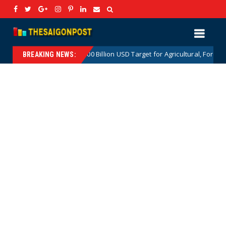
The 100 Billion USD Target for Agricultural, Forestry and Aquat
otnews
BREAKING NEWS: