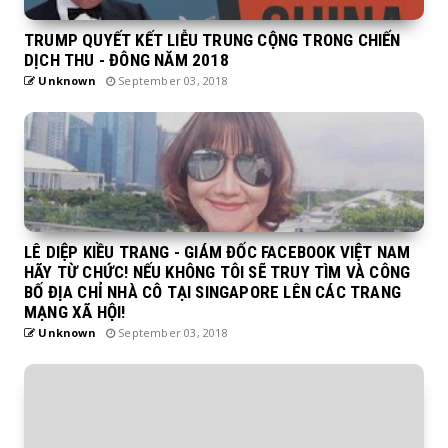
TRUMP QUYẾT KẾT LIỄU TRUNG CỘNG TRONG CHIẾN
DỊCH THU - ĐÔNG NĂM 2018
Unknown
September 03, 2018
LÊ DIỆP KIỀU TRANG - GIÁM ĐỐC FACEBOOK VIỆT NAM
HÃY TỪ CHỨC! NẾU KHÔNG TÔI SẼ TRUY TÌM VÀ CÔNG
BỐ ĐỊA CHỈ NHÀ CÔ TẠI SINGAPORE LÊN CÁC TRANG
MẠNG XÃ HỘI!
Unknown
September 03, 2018