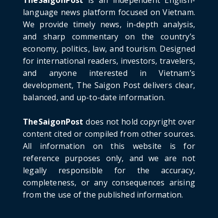
June 21, 2026
language news platform focused on Vietnam.
We provide timely news, in-depth analysis,
HOTNEWS
and sharp commentary on the country’s
Detailed Analysis of the Cooling-off Period
Law in Timeshare...
economy, politics, law, and tourism. Designed
for international readers, investors, travelers,
June 21, 2026
and anyone interested in Vietnam’s
HOTNEWS
development, The Saigon Post delivers clear,
Prime Minister Lê Minh Hưng’s Visit to
balanced, and up-to-date information.
Russia: A New Step Fo...
June 21, 2026
TheSaigonPost
does not hold copyright over
HOTNEWS
content cited or compiled from other sources.
Politburo: Strictly Handle Acts of Using
All information on this website is for
Pirated Software, C...
reference purposes only, and we are not
June 21, 2026
legally responsible for the accuracy,
completeness, or any consequences arising
from the use of the published information.