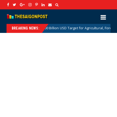
The 100 Billion USD Target for Agricultural, Forestry and Aquati
tnews
BREAKING NEWS: