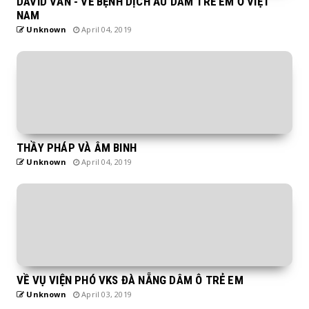
DAVID VĂN - VỀ BỆNH DỊCH ẤU DÂM TRẺ EM Ở VIỆT
NAM
Unknown
April 04, 2019
THẦY PHÁP VÀ ÂM BINH
Unknown
April 04, 2019
VỀ VỤ VIỆN PHÓ VKS ĐÀ NẴNG DÂM Ô TRẺ EM
Unknown
April 03, 2019