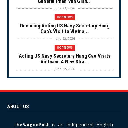
General Phan Van Gian...
June 23, 2026
HOTNEWS
Decoding Acting US Navy Secretary Hung
Cao’s Visit to Vietna...
June 22, 2026
HOTNEWS
Acting US Navy Secretary Hung Cao Visits
Vietnam: A New Stra...
June 22, 2026
CULTURE
Unique Vietnamese Wedding: When the Tay
Ninh Bride Re-enacts...
June 21, 2026
ABOUT US
HOTNEWS
The Cần Giờ - Vũng Tàu Sea-Crossing Road
Project: An Analysi...
TheSaigonPost
is an independent English-