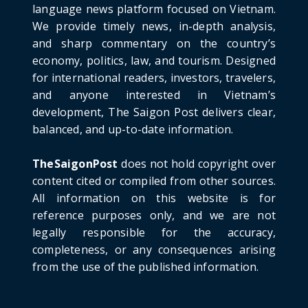
June 21, 2026
language news platform focused on Vietnam.
We provide timely news, in-depth analysis,
HOTNEWS
and sharp commentary on the country’s
Detailed Analysis of the Cooling-off Period
Law in Timeshare...
economy, politics, law, and tourism. Designed
for international readers, investors, travelers,
June 21, 2026
and anyone interested in Vietnam’s
HOTNEWS
development, The Saigon Post delivers clear,
Prime Minister Lê Minh Hưng’s Visit to
balanced, and up-to-date information.
Russia: A New Step Fo...
June 21, 2026
TheSaigonPost
does not hold copyright over
HOTNEWS
content cited or compiled from other sources.
Politburo: Strictly Handle Acts of Using
All information on this website is for
Pirated Software, C...
reference purposes only, and we are not
June 21, 2026
legally responsible for the accuracy,
completeness, or any consequences arising
from the use of the published information.