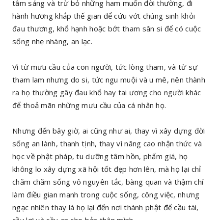
tâm sáng và trừ bỏ những ham muốn đời thường, đi
hành hương khắp thế gian để cứu vớt chúng sinh khỏi
đau thương, khổ hạnh hoặc bớt tham sân si để có cuộc
sống nhẹ nhàng, an lạc.
Vì từ mưu cầu của con người, tức lòng tham, và từ sự
tham lam nhưng do si, tức ngu muội và u mê, nên thành
ra họ thường gây đau khổ hay tai ương cho người khác
để thoả mãn những mưu cầu của cá nhân họ.
Nhưng đến bây giờ, ai cũng như ai, thay vì xây dựng đời
sống an lành, thanh tịnh, thay vì nâng cao nhận thức và
học về phật pháp, tu dưỡng tâm hồn, phẩm giá, họ
không lo xây dựng xã hội tốt đẹp hơn lên, mà họ lại chỉ
chăm chăm sống vô nguyên tắc, bàng quan và thậm chí
làm điều gian manh trong cuộc sống, công việc, nhưng
ngạc nhiên thay là họ lại đến nơi thánh phật để cầu tài,
cầu lợi và cầu an cho bản thân mình.