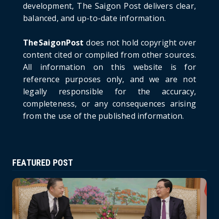
development, The Saigon Post delivers clear,
Prime Minister Lê Minh Hưng’s Visit to
balanced, and up-to-date information.
Russia: A New Step Fo...
June 21, 2026
TheSaigonPost
does not hold copyright over
HOTNEWS
content cited or compiled from other sources.
Politburo: Strictly Handle Acts of Using
All information on this website is for
Pirated Software, C...
reference purposes only, and we are not
June 21, 2026
legally responsible for the accuracy,
completeness, or any consequences arising
from the use of the published information.
FEATURED POST