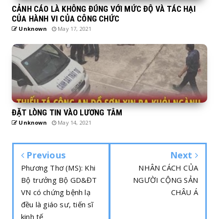
CẢNH CÁO LÀ KHÔNG ĐÚNG VỚI MỨC ĐỘ VÀ TÁC HẠI
CỦA HÀNH VI CỦA CÔNG CHỨC
Unknown
May 17, 2021
ĐẶT LÒNG TIN VÀO LƯƠNG TÂM
Unknown
May 14, 2021
Previous
Next
Phương Thơ (MS): Khi
NHÂN CÁCH CỦA
Bộ trưởng Bộ GD&ĐT
NGƯỜI CỘNG SẢN
VN có chứng bệnh lạ
CHÂU Á
đều là giáo sư, tiến sĩ
kinh tế