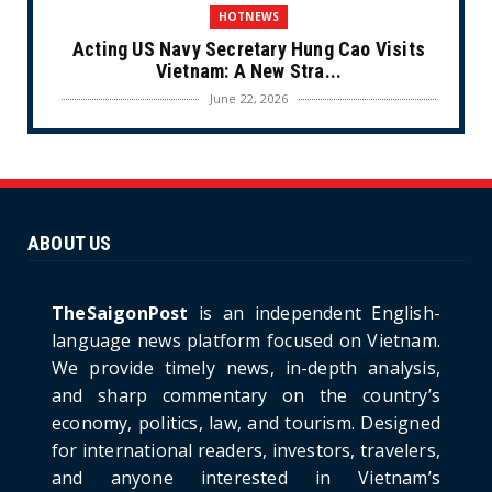
HOTNEWS
Acting US Navy Secretary Hung Cao Visits
Vietnam: A New Stra...
June 22, 2026
CULTURE
Unique Vietnamese Wedding: When the Tay
Ninh Bride Re-enacts...
June 21, 2026
ABOUT US
HOTNEWS
The Cần Giờ - Vũng Tàu Sea-Crossing Road
Project: An Analysi...
TheSaigonPost
is an independent English-
June 21, 2026
language news platform focused on Vietnam.
We provide timely news, in-depth analysis,
HOTNEWS
and sharp commentary on the country’s
Detailed Analysis of the Cooling-off Period
Law in Timeshare...
economy, politics, law, and tourism. Designed
for international readers, investors, travelers,
June 21, 2026
and anyone interested in Vietnam’s
HOTNEWS