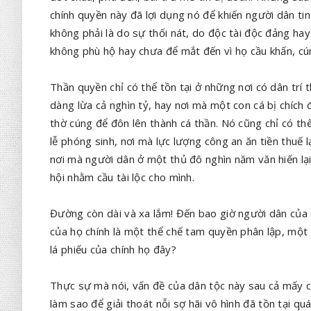
chính quyền này đã lợi dụng nó để khiến người dân ti
không phải là do sự thối nát, do độc tài độc đảng hay
không phù hộ hay chưa để mắt đến vì họ cầu khấn, cún
Thần quyền chỉ có thể tồn tại ở những nơi có dân trí 
dàng lừa cả nghìn tỷ, hay nơi mà một con cá bị chích
thờ cúng để đôn lên thành cá thần. Nó cũng chỉ có thể
lễ phóng sinh, nơi mà lực lượng công an ăn tiền thuế l
nơi mà người dân ở một thủ đô nghìn năm văn hiến lạ
hội nhằm cầu tài lộc cho mình.
Đường còn dài và xa lắm! Đến bao giờ người dân của 
của họ chính là một thể chế tam quyền phân lập, một 
lá phiếu của chính họ đây?
Thực sự mà nói, vấn đề của dân tộc này sau cả mấy ch
làm sao để giải thoát nỗi sợ hãi vô hình đã tồn tại qu