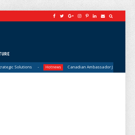
TURE
s
Canadian Ambassador James Nickel Meets General 
Hotnews