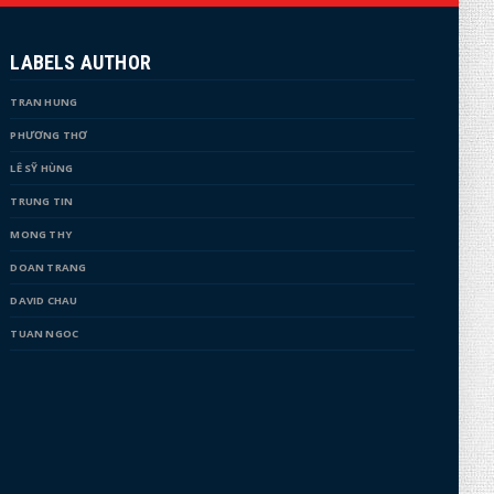
LABELS AUTHOR
TRAN HUNG
PHƯƠNG THƠ
LÊ SỸ HÙNG
TRUNG TIN
MONG THY
DOAN TRANG
DAVID CHAU
TUAN NGOC