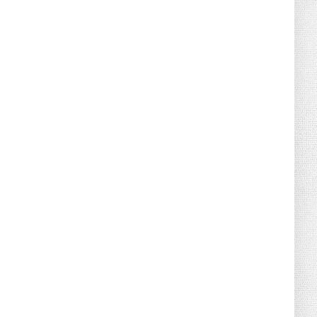
June 21, 2026
HOTNEWS
Detailed Analysis of the Cooling-off
Period Law in Timeshare...
June 21, 2026
HOTNEWS
Prime Minister Lê Minh Hưng’s Visit to
Russia: A New Step Fo...
June 21, 2026
HOTNEWS
Politburo: Strictly Handle Acts of Using
Pirated Software, C...
June 21, 2026