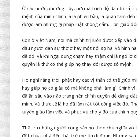
Ở các nước phương Tây, nơi mà trình độ dân trí rất ca
mệnh của mình chính là lá phiếu bầu, là quan tâm đến 
được làm những gì pháp luật không cấm. Tôn giáo đối v
Còn ở Việt Nam, nơi mà chính trị luôn được xếp vào d
đầu người dân sự thờ ơ hay một nỗi sợ hãi vô hình nà
đề đó. Và khi ngại đụng chạm hay thậm chí là ngó lơ đồ
quyền là thứ có thể giúp họ thay đổi được số mệnh.
Họ nghĩ rằng trời, phật hay các vị thần có thể giúp m
hay giúp họ có giàu có mà không phải làm gì. Chính vì
đã ăn sâu vào não trạng nên chính quyền dễ dàng dắt 
mình. Và thực tế là họ đã làm rất tốt công việc đó. T
tuyên giáo làm việc và phục vụ cho ý đồ của chính quy
Thật ra những người cộng sản họ theo chủ nghĩa vô t
đốt chùa, phá đền, bài trừ mê tín dị đoan. Nhưng sau 