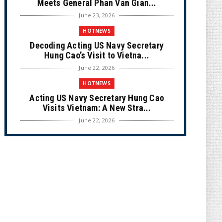
Meets General Phan Van Gian...
June 23, 2026
HOTNEWS
Decoding Acting US Navy Secretary
Hung Cao’s Visit to Vietna...
June 22, 2026
HOTNEWS
Acting US Navy Secretary Hung Cao
Visits Vietnam: A New Stra...
June 22, 2026
CULTURE
Unique Vietnamese Wedding: When the
Tay Ninh Bride Re-enacts...
June 21, 2026
HOTNEWS
The Cần Giờ - Vũng Tàu Sea-Crossing
Road Project: An Analysi...