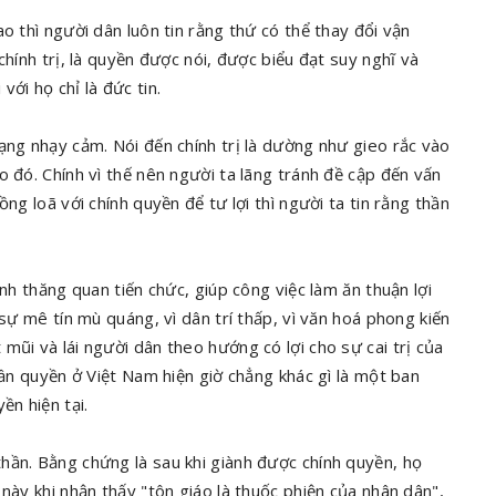
o thì người dân luôn tin rằng thứ có thể thay đổi vận
chính trị, là quyền được nói, được biểu đạt suy nghĩ và
ới họ chỉ là đức tin.
ạng nhạy cảm. Nói đến chính trị là dường như gieo rắc vào
o đó. Chính vì thế nên người ta lãng tránh đề cập đến vấn
ng loã với chính quyền để tư lợi thì người ta tin rằng thần
ình thăng quan tiến chức, giúp công việc làm ăn thuận lợi
 sự mê tín mù quáng, vì dân trí thấp, vì văn hoá phong kiến
mũi và lái người dân theo hướng có lợi cho sự cai trị của
hần quyền ở Việt Nam hiện giờ chẳng khác gì là một ban
ền hiện tại.
hần. Bằng chứng là sau khi giành được chính quyền, họ
này khi nhận thấy "tôn giáo là thuốc phiện của nhân dân",