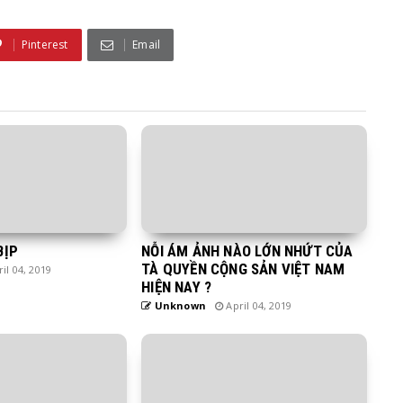
Pinterest
Email
BỊP
NỖI ÁM ẢNH NÀO LỚN NHỨT CỦA
TÀ QUYỀN CỘNG SẢN VIỆT NAM
il 04, 2019
HIỆN NAY ?
Unknown
April 04, 2019