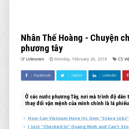
Nhân Thế Hoàng - Chuyện chín
phương tây
Unknown
Monday, February 26, 2018
CS Vi
Facebook
Twitter
Linkedin
Ở các nước phương Tây, nơi mà trình độ dân tr
thay đổi vận mệnh của mình chính là lá phiếu 
How Can Vietnam Have Its Own “Steve Jobs” i
I Just “Checked In” Quang Ninh and Can’t S