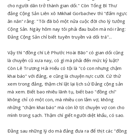
cho người dân trở thành gian dối." Còn Tổng Bí Thư
đảng Cộng Sản Liên xô Mikhail Gorbachev thì "đấm ngực
ăn năn" rằng: "Tôi đã bỏ một nửa cuộc đời cho lý tưởng
Cộng Sản. Ngày hôm nay tôi phải đau buồn mà nói rằng:
Đảng Cộng Sản chỉ biết tuyên truyền và dối trá"...
Vậy thì "đồng chí Lê Phước Hoài Bão" có gian dối cũng
là chuyện cũ xưa nay, có gì mà phải đến mức kỷ luật?
Còn Lê Trương Hải Hiếu có tội là "có con nhưng chậm
khai báo" với đảng, e cũng là chuyện nực cười. Cứ thử
xem trong đảng, thậm chí lật lại lịch sử Đảng cộng sản
mà xem. Biết bao nhiêu lãnh tụ, biết bao "đồng chí"
không chỉ có một con, mà nhiều con lắm vợ, không
những "chậm khai báo" mà còn lờ tịt chuyện vợ con cho
mình trong sạch. Thậm chí giết người diệt khẩu, có sao.
Đằng sau những lý do mà đảng đưa ra để thịt các "đồng