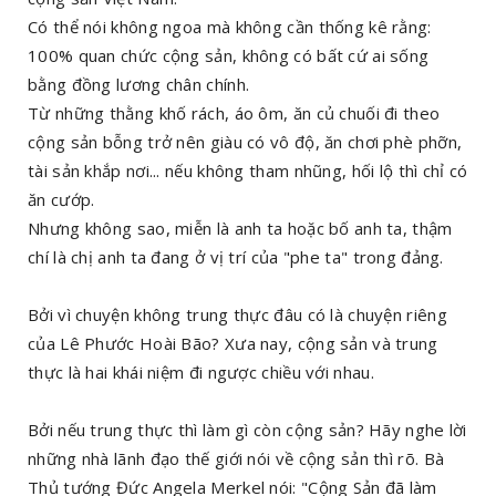
Có thể nói không ngoa mà không cần thống kê rằng:
100% quan chức cộng sản, không có bất cứ ai sống
bằng đồng lương chân chính.
Từ những thằng khố rách, áo ôm, ăn củ chuối đi theo
cộng sản bỗng trở nên giàu có vô độ, ăn chơi phè phỡn,
tài sản khắp nơi... nếu không tham nhũng, hối lộ thì chỉ có
ăn cướp.
Nhưng không sao, miễn là anh ta hoặc bố anh ta, thậm
chí là chị anh ta đang ở vị trí của "phe ta" trong đảng.
Bởi vì chuyện không trung thực đâu có là chuyện riêng
của Lê Phước Hoài Bão? Xưa nay, cộng sản và trung
thực là hai khái niệm đi ngược chiều với nhau.
Bởi nếu trung thực thì làm gì còn cộng sản? Hãy nghe lời
những nhà lãnh đạo thế giới nói về cộng sản thì rõ. Bà
Thủ tướng Đức Angela Merkel nói: "Cộng Sản đã làm