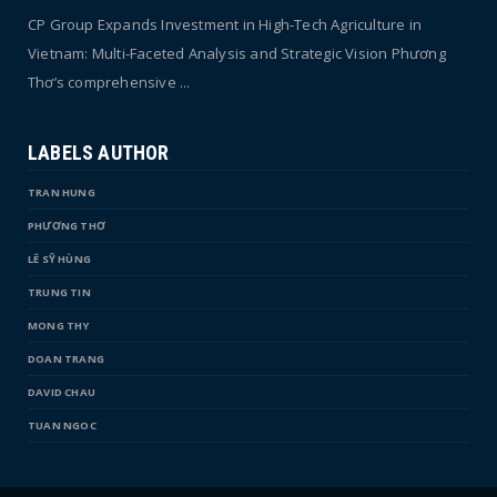
CP Group Expands Investment in High-Tech Agriculture in
Vietnam: Multi-Faceted Analysis and Strategic Vision Phương
Thơ’s comprehensive ...
LABELS AUTHOR
TRAN HUNG
PHƯƠNG THƠ
LÊ SỸ HÙNG
TRUNG TIN
MONG THY
DOAN TRANG
DAVID CHAU
TUAN NGOC