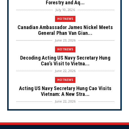
Forestry and Aq...
July 10, 2026
HOTNEWS
Canadian Ambassador James Nickel Meets
General Phan Van Gian...
June 23, 2026
HOTNEWS
Decoding Acting US Navy Secretary Hung
Cao’s Visit to Vietna...
June 22, 2026
HOTNEWS
Acting US Navy Secretary Hung Cao Visits
Vietnam: A New Stra...
June 22, 2026
CULTURE
Unique Vietnamese Wedding: When the Tay
Ninh Bride Re-enacts...