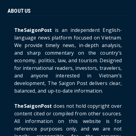
June 21, 2026
ABOUT US
HOTNEWS
The Cần Giờ - Vũng Tàu Sea-Crossing Road
Project: An Analysi...
TheSaigonPost
is an independent English-
June 21, 2026
language news platform focused on Vietnam.
We provide timely news, in-depth analysis,
HOTNEWS
and sharp commentary on the country’s
Detailed Analysis of the Cooling-off Period
Law in Timeshare...
economy, politics, law, and tourism. Designed
for international readers, investors, travelers,
June 21, 2026
and anyone interested in Vietnam’s
HOTNEWS
development, The Saigon Post delivers clear,
Prime Minister Lê Minh Hưng’s Visit to
balanced, and up-to-date information.
Russia: A New Step Fo...
June 21, 2026
TheSaigonPost
does not hold copyright over
HOTNEWS
content cited or compiled from other sources.
Politburo: Strictly Handle Acts of Using
All information on this website is for
Pirated Software, C...
reference purposes only, and we are not
June 21, 2026