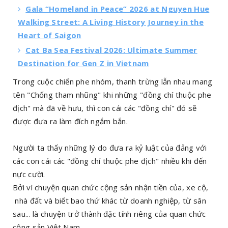
Gala “Homeland in Peace” 2026 at Nguyen Hue
Walking Street: A Living History Journey in the
Heart of Saigon
Cat Ba Sea Festival 2026: Ultimate Summer
Destination for Gen Z in Vietnam
Trong cuộc chiến phe nhóm, thanh trừng lẫn nhau mang
tên "Chống tham nhũng" khi những "đồng chí thuộc phe
địch" mà đã về hưu, thì con cái các "đồng chí" đó sẽ
được đưa ra làm đích ngắm bắn.
Người ta thấy những lý do đưa ra kỷ luật của đảng với
các con cái các "đồng chí thuộc phe địch" nhiều khi đến
nực cười.
Bởi vì chuyện quan chức cộng sản nhận tiền của, xe cộ,
nhà đất và biết bao thứ khác từ doanh nghiệp, từ sân
sau... là chuyện trở thành đặc tính riêng của quan chức
cộng sản Việt Nam.