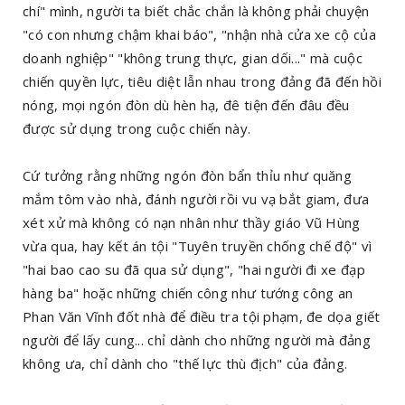
chí" mình, người ta biết chắc chắn là không phải chuyện
"có con nhưng chậm khai báo", "nhận nhà cửa xe cộ của
doanh nghiệp" "không trung thực, gian dối..." mà cuộc
chiến quyền lực, tiêu diệt lẫn nhau trong đảng đã đến hồi
nóng, mọi ngón đòn dù hèn hạ, đê tiện đến đâu đều
được sử dụng trong cuộc chiến này.
Cứ tưởng rằng những ngón đòn bẩn thỉu như quăng
mắm tôm vào nhà, đánh người rồi vu vạ bắt giam, đưa
xét xử mà không có nạn nhân như thầy giáo Vũ Hùng
vừa qua, hay kết án tội "Tuyên truyền chống chế độ" vì
"hai bao cao su đã qua sử dụng", "hai người đi xe đạp
hàng ba" hoặc những chiến công như tướng công an
Phan Văn Vĩnh đốt nhà để điều tra tội phạm, đe dọa giết
người để lấy cung... chỉ dành cho những người mà đảng
không ưa, chỉ dành cho "thế lực thù địch" của đảng.