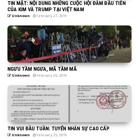
TIN MẬT: NỘI DUNG NHỮNG CUỘC HỘI ĐÀM ĐẦU TIÊN
CỦA KIM VÀ TRUMP TẠI VIỆT NAM
Unknown
February 27, 2019
NGƯU TẦM NGƯA, MÃ TẦM MÃ
Unknown
February 26, 2019
TIN VUI ĐẦU TUẦN: TUYỂN NHÂN SỰ CAO CẤP
Unknown
February 25, 2019