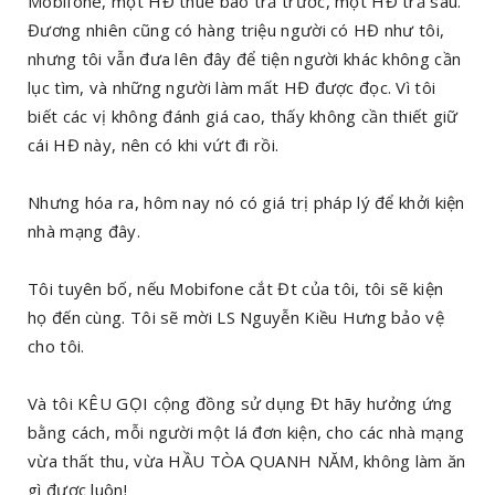
Mobifone, một HĐ thuê bao trả trước, một HĐ trả sau.
Đương nhiên cũng có hàng triệu người có HĐ như tôi,
nhưng tôi vẫn đưa lên đây để tiện người khác không cần
lục tìm, và những người làm mất HĐ được đọc. Vì tôi
biết các vị không đánh giá cao, thấy không cần thiết giữ
cái HĐ này, nên có khi vứt đi rồi.
Nhưng hóa ra, hôm nay nó có giá trị pháp lý để khởi kiện
nhà mạng đây.
Tôi tuyên bố, nếu Mobifone cắt Đt của tôi, tôi sẽ kiện
họ đến cùng. Tôi sẽ mời LS Nguyễn Kiều Hưng bảo vệ
cho tôi.
Và tôi KÊU GỌI cộng đồng sử dụng Đt hãy hưởng ứng
bằng cách, mỗi người một lá đơn kiện, cho các nhà mạng
vừa thất thu, vừa HẦU TÒA QUANH NĂM, không làm ăn
gì được luôn!