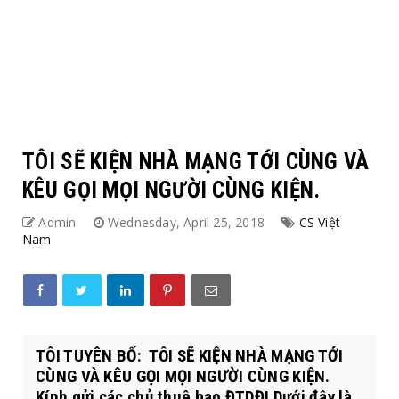
TÔI SẼ KIỆN NHÀ MẠNG TỚI CÙNG VÀ
KÊU GỌI MỌI NGƯỜI CÙNG KIỆN.
Admin
Wednesday, April 25, 2018
CS Việt
Nam
TÔI TUYÊN BỐ: TÔI SẼ KIỆN NHÀ MẠNG TỚI
CÙNG VÀ KÊU GỌI MỌI NGƯỜI CÙNG KIỆN.
Kính gửi các chủ thuê bao ĐTDĐ! Dưới đây là