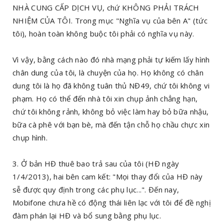
NHÀ CUNG CẤP DỊCH VỤ, chứ KHÔNG PHẢI TRÁCH
NHIỆM CỦA TÔI. Trong mục "Nghĩa vụ của bên A" (tức
tôi), hoàn toàn không buộc tôi phải có nghĩa vụ này.
Vì vậy, bằng cách nào đó nhà mạng phải tự kiếm lấy hình
chân dung của tôi, là chuyện của họ. Họ không có chân
dung tôi là họ đã không tuân thủ NĐ49, chứ tôi không vi
phạm. Họ có thể đến nhà tôi xin chụp ảnh chẳng hạn,
chứ tôi không rảnh, không bỏ việc làm hay bỏ bữa nhậu,
bữa cà phê với bạn bè, mà đến tận chỗ họ chầu chực xin
chụp hình.
3. Ở bản HĐ thuê bao trả sau của tôi (HĐ ngày
1/4/2013), hai bên cam kết: "Mọi thay đổi của HĐ này
sễ được quy định trong các phụ lục...". Đến nay,
Mobifone chưa hề có động thái liên lạc với tôi để đề nghị
đàm phán lại HĐ và bổ sung bằng phụ lục.