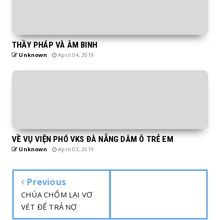
THẦY PHÁP VÀ ÂM BINH
Unknown
April 04, 2019
VỀ VỤ VIỆN PHÓ VKS ĐÀ NẴNG DÂM Ô TRẺ EM
Unknown
April 03, 2019
Previous
CHÚA CHỔM LẠI VƠ
VÉT ĐỂ TRẢ NỢ