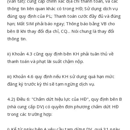
(vắn tắt): cung cấp chính xác địa chỉ thanh toán, và các
thông tin liên quan khác có trong HĐ; Sử dụng dịch vụ
đúng quy định của PL; Thanh toán cước đầy đủ và đúng
hạn; Mất SIM phải báo ngay; Thông báo bằng VB cho
bên B khi thay đổi địa chỉ, CQ... Nói chung là thay đổi
thông tin.
ii) Khoản 4.3 cũng quy định bên KH phải tuân thủ về
thanh toán và phạt lãi suất chậm nộp.
iii) Khoản 4.6 quy định nếu KH sử dụng quá hạn mức
đăng ký trước kỳ thì sẽ tạm ngừng dịch vụ.
4.2) Điều 6: "Chấm dứt hiệu lực của HĐ", quy định bên B
(nhà cung cấp DV) có quyền đơn phương chấm dứt HĐ
trong các trường hợp:
i) Kể từ ngày bên A yêu cầu tạm dừng DV, quá 31 ngày