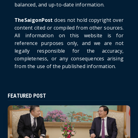
balanced, and up-to-date information.
Russia: A New Step Fo...
June 21, 2026
TheSaigonPost
does not hold copyright over
HOTNEWS
content cited or compiled from other sources.
Politburo: Strictly Handle Acts of Using
All information on this website is for
Pirated Software, C...
reference purposes only, and we are not
June 21, 2026
legally responsible for the accuracy,
completeness, or any consequences arising
from the use of the published information.
FEATURED POST