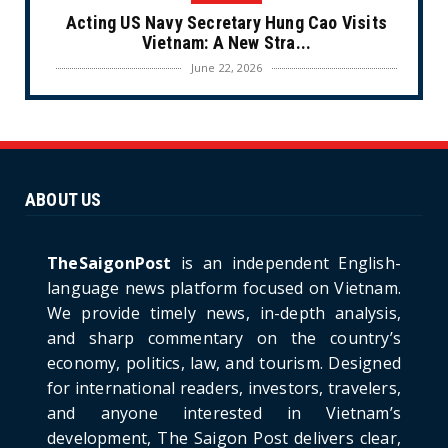
Acting US Navy Secretary Hung Cao Visits
Vietnam: A New Stra...
June 22, 2026
CULTURE
Unique Vietnamese Wedding: When the Tay
Ninh Bride Re-enacts...
June 21, 2026
ABOUT US
HOTNEWS
The Cần Giờ - Vũng Tàu Sea-Crossing Road
Project: An Analysi...
TheSaigonPost
is an independent English-
June 21, 2026
language news platform focused on Vietnam.
We provide timely news, in-depth analysis,
HOTNEWS
and sharp commentary on the country’s
Detailed Analysis of the Cooling-off Period
Law in Timeshare...
economy, politics, law, and tourism. Designed
for international readers, investors, travelers,
June 21, 2026
and anyone interested in Vietnam’s
HOTNEWS
development, The Saigon Post delivers clear,
Prime Minister Lê Minh Hưng’s Visit to