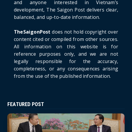
and anyone interested in Vietnam’s
HOTNEWS
development, The Saigon Post delivers clear,
Prime Minister Lê Minh Hưng’s Visit to
balanced, and up-to-date information.
Russia: A New Step Fo...
June 21, 2026
TheSaigonPost
does not hold copyright over
HOTNEWS
content cited or compiled from other sources.
Politburo: Strictly Handle Acts of Using
All information on this website is for
Pirated Software, C...
reference purposes only, and we are not
June 21, 2026
legally responsible for the accuracy,
completeness, or any consequences arising
from the use of the published information.
FEATURED POST