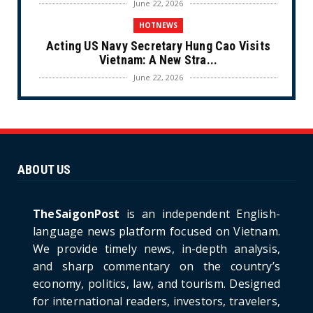
June 22, 2026
HOTNEWS
Acting US Navy Secretary Hung Cao Visits
Vietnam: A New Stra...
June 22, 2026
CULTURE
Unique Vietnamese Wedding: When the Tay
Ninh Bride Re-enacts...
June 21, 2026
ABOUT US
HOTNEWS
The Cần Giờ - Vũng Tàu Sea-Crossing Road
Project: An Analysi...
TheSaigonPost
is an independent English-
June 21, 2026
language news platform focused on Vietnam.
We provide timely news, in-depth analysis,
HOTNEWS
and sharp commentary on the country’s
Detailed Analysis of the Cooling-off Period
Law in Timeshare...
economy, politics, law, and tourism. Designed
for international readers, investors, travelers,
June 21, 2026