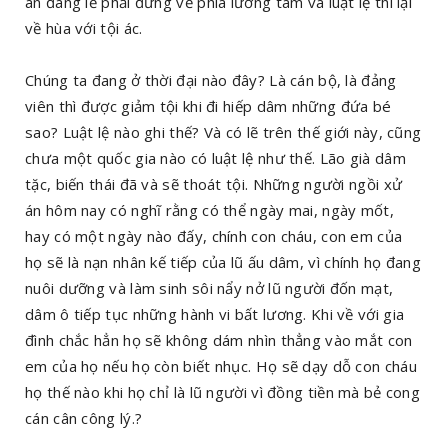
án đáng lẽ phải đứng về phía lương tâm và luật lệ thì lại
về hùa với tội ác.
Chúng ta đang ở thời đại nào đây? Là cán bộ, là đảng
viên thì được giảm tội khi đi hiếp dâm những đứa bé
sao? Luật lệ nào ghi thế? Và có lẽ trên thế giới này, cũng
chưa một quốc gia nào có luật lệ như thế. Lão già dâm
tặc, biến thái đã và sẽ thoát tội. Những người ngồi xử
án hôm nay có nghĩ rằng có thể ngày mai, ngày mốt,
hay có một ngày nào đấy, chính con cháu, con em của
họ sẽ là nạn nhân kế tiếp của lũ ấu dâm, vì chính họ đang
nuôi dưỡng và làm sinh sôi nẩy nở lũ người đốn mạt,
dâm ô tiếp tục những hành vi bất lương. Khi về với gia
đình chắc hẳn họ sẽ không dám nhìn thẳng vào mắt con
em của họ nếu họ còn biết nhục. Họ sẽ dạy dỗ con cháu
họ thế nào khi họ chỉ là lũ người vì đồng tiền mà bẻ cong
cán cân công lý.?