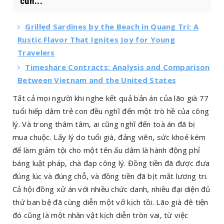
cũn...
Grilled Sardines by the Beach in Quang Tri: A
Rustic Flavor That Ignites Joy for Young
Travelers
Timeshare Contracts: Analysis and Comparison
Between Vietnam and the United States
Tất cả mọi người khi nghe kết quả bản án của lão già 77
tuổi hiếp dâm trẻ con đều nghĩ đến một trò hề của công
lý. Và trong thâm tâm, ai cũng nghĩ đến toà án đã bị
mua chuộc. Lấy lý do tuổi già, đảng viên, sức khoẻ kém
để làm giảm tội cho một tên ấu dâm là hành động phỉ
báng luật pháp, chà đạp công lý. Đồng tiền đã được đưa
đúng lúc và đúng chỗ, và đồng tiền đã bịt mắt lương tri.
Cả hội đồng xử án với nhiều chức danh, nhiều đại diện đủ
thứ ban bệ đã cùng diễn một vở kịch tồi. Lão già đê tiện
đó cũng là một nhân vật kịch diễn tròn vai, từ việc