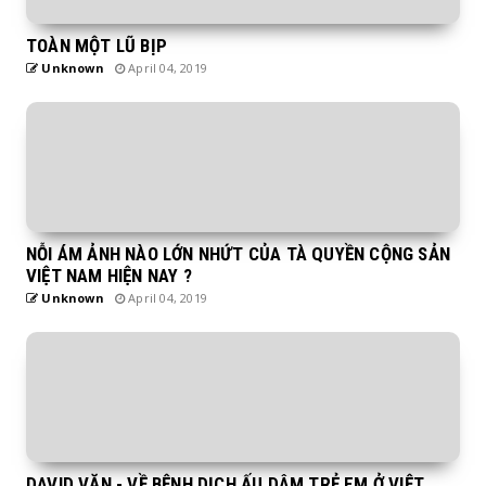
TOÀN MỘT LŨ BỊP
Unknown
April 04, 2019
NỖI ÁM ẢNH NÀO LỚN NHỨT CỦA TÀ QUYỀN CỘNG SẢN
VIỆT NAM HIỆN NAY ?
Unknown
April 04, 2019
DAVID VĂN - VỀ BỆNH DỊCH ẤU DÂM TRẺ EM Ở VIỆT