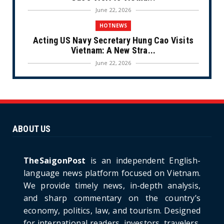
June 22, 2026
HOTNEWS
Acting US Navy Secretary Hung Cao Visits
Vietnam: A New Stra...
June 22, 2026
CULTURE
Unique Vietnamese Wedding: When the Tay
Ninh Bride Re-enacts...
June 21, 2026
ABOUT US
HOTNEWS
The Cần Giờ - Vũng Tàu Sea-Crossing Road
Project: An Analysi...
TheSaigonPost
is an independent English-
June 21, 2026
language news platform focused on Vietnam.
We provide timely news, in-depth analysis,
HOTNEWS
and sharp commentary on the country’s
Detailed Analysis of the Cooling-off Period
Law in Timeshare...
economy, politics, law, and tourism. Designed
for international readers, investors, travelers,
June 21, 2026