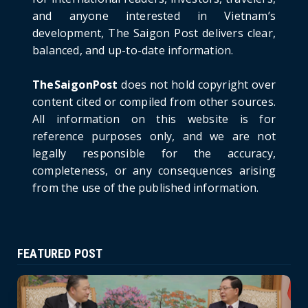
and anyone interested in Vietnam’s
HOTNEWS
development, The Saigon Post delivers clear,
Prime Minister Lê Minh Hưng’s Visit to
balanced, and up-to-date information.
Russia: A New Step Fo...
June 21, 2026
TheSaigonPost
does not hold copyright over
HOTNEWS
content cited or compiled from other sources.
Politburo: Strictly Handle Acts of Using
All information on this website is for
Pirated Software, C...
reference purposes only, and we are not
June 21, 2026
legally responsible for the accuracy,
completeness, or any consequences arising
from the use of the published information.
FEATURED POST