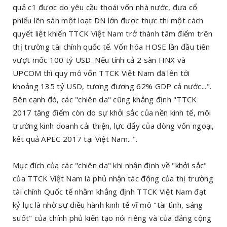
quả c1 được do yêu cầu thoái vốn nhà nước, đưa cổ
phiếu lên sàn một loạt DN lớn được thực thi một cách
quyết liệt khiến TTCK Việt Nam trở thành tâm điểm trên
thị trường tài chính quốc tế. Vốn hóa HOSE lần đầu tiên
vượt mốc 100 tỷ USD. Nếu tính cả 2 sàn HNX và
UPCOM thì quy mô vốn TTCK Việt Nam đã lên tới
khoảng 135 tỷ USD, tương đương 62% GDP cả nước...".
Bên cạnh đó, các "chiên da" cũng khẳng định "TTCK
2017 tăng điểm còn do sự khởi sắc của nền kinh tế, môi
trường kinh doanh cải thiện, lực đẩy của dòng vốn ngoại,
kết quả APEC 2017 tại Việt Nam...".
Mục đích của các "chiên da" khi nhận định về "khởi sắc"
của TTCK Việt Nam là phủ nhận tác động của thị trường
tài chính Quốc tế nhằm khẳng định TTCK Việt Nam đạt
kỷ lục là nhờ sự điều hành kinh tế vĩ mô "tài tình, sáng
suốt" của chính phủ kiến tạo nói riêng và của đảng cộng