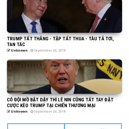
TRUMP TẤT THẮNG - TẬP TẤT THUA - TÀU TẢ TƠI,
TAN TÁC
Unknown
September 26, 2018
CÓ ĐỘI MỒ BẬT DẬY THÌ LÊ NIN CŨNG TẤT TAY ĐẶT
CƯỢC KÈO TRUMP TẠI CHIẾN THƯƠNG MẠI
Unknown
September 26, 2018