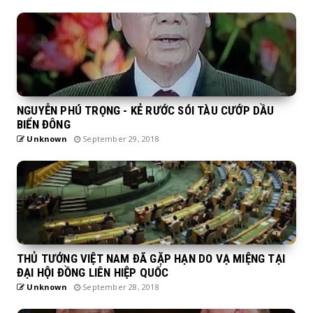
NGUYỄN PHÚ TRỌNG - KẺ RƯỚC SÓI TÀU CƯỚP DẦU
BIỂN ĐÔNG
Unknown
September 29, 2018
THỦ TƯỚNG VIỆT NAM ĐÃ GẶP HẠN DO VẠ MIỆNG TẠI
ĐẠI HỘI ĐỒNG LIÊN HIỆP QUỐC
Unknown
September 28, 2018