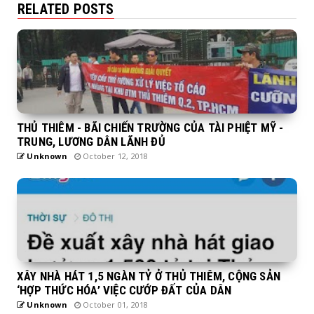
RELATED POSTS
THỦ THIÊM - BÃI CHIẾN TRƯỜNG CỦA TÀI PHIỆT MỸ -
TRUNG, LƯƠNG DÂN LÃNH ĐỦ
Unknown
October 12, 2018
XÂY NHÀ HÁT 1,5 NGÀN TỶ Ở THỦ THIÊM, CỘNG SẢN
‘HỢP THỨC HÓA’ VIỆC CƯỚP ĐẤT CỦA DÂN
Unknown
October 01, 2018