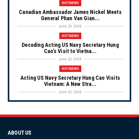
HOTNEWS
Canadian Ambassador James Nickel Meets
General Phan Van Gian...
June 23, 2026
HOTNEWS
Decoding Acting US Navy Secretary Hung
Cao’s Visit to Vietna...
June 22, 2026
HOTNEWS
Acting US Navy Secretary Hung Cao Visits
Vietnam: A New Stra...
June 22, 2026
CULTURE
Unique Vietnamese Wedding: When the Tay
Ninh Bride Re-enacts...
June 21, 2026
ABOUT US
HOTNEWS