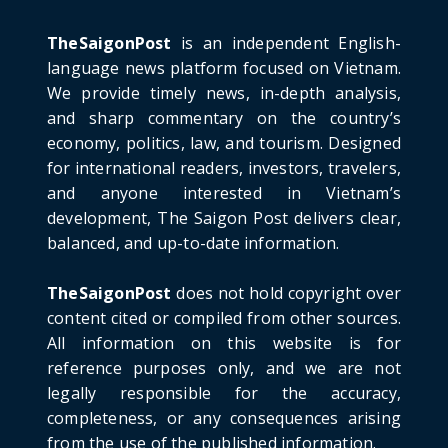
The Cần Giờ - Vũng Tàu Sea-Crossing Road
Project: An Analysi...
TheSaigonPost
is an independent English-
June 21, 2026
language news platform focused on Vietnam.
We provide timely news, in-depth analysis,
HOTNEWS
and sharp commentary on the country’s
Detailed Analysis of the Cooling-off Period
Law in Timeshare...
economy, politics, law, and tourism. Designed
for international readers, investors, travelers,
June 21, 2026
and anyone interested in Vietnam’s
HOTNEWS
development, The Saigon Post delivers clear,
Prime Minister Lê Minh Hưng’s Visit to
balanced, and up-to-date information.
Russia: A New Step Fo...
June 21, 2026
TheSaigonPost
does not hold copyright over
HOTNEWS
content cited or compiled from other sources.
Politburo: Strictly Handle Acts of Using
All information on this website is for
Pirated Software, C...
reference purposes only, and we are not
June 21, 2026
legally responsible for the accuracy,
completeness, or any consequences arising
from the use of the published information.