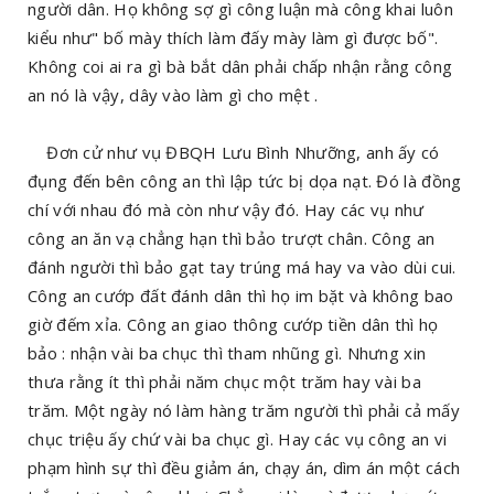
người dân. Họ không sợ gì công luận mà công khai luôn
kiểu như" bố mày thích làm đấy mày làm gì được bố".
Không coi ai ra gì bà bắt dân phải chấp nhận rằng công
an nó là vậy, dây vào làm gì cho mệt .
Đơn cử như vụ ĐBQH Lưu Bình Nhưỡng, anh ấy có
đụng đến bên công an thì lập tức bị dọa nạt. Đó là đồng
chí với nhau đó mà còn như vậy đó. Hay các vụ như
công an ăn vạ chẳng hạn thì bảo trượt chân. Công an
đánh người thì bảo gạt tay trúng má hay va vào dùi cui.
Công an cướp đất đánh dân thì họ im bặt và không bao
giờ đếm xỉa. Công an giao thông cướp tiền dân thì họ
bảo : nhận vài ba chục thì tham nhũng gì. Nhưng xin
thưa rằng ít thì phải năm chục một trăm hay vài ba
trăm. Một ngày nó làm hàng trăm người thì phải cả mấy
chục triệu ấy chứ vài ba chục gì. Hay các vụ công an vi
phạm hình sự thì đều giảm án, chạy án, dìm án một cách