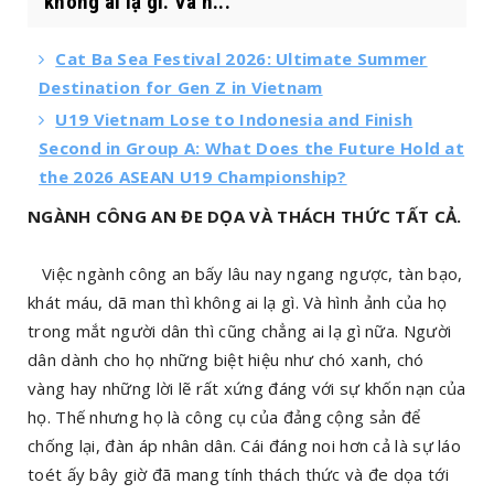
không ai lạ gì. Và h...
Cat Ba Sea Festival 2026: Ultimate Summer
Destination for Gen Z in Vietnam
U19 Vietnam Lose to Indonesia and Finish
Second in Group A: What Does the Future Hold at
the 2026 ASEAN U19 Championship?
NGÀNH CÔNG AN ĐE DỌA VÀ THÁCH THỨC TẤT CẢ.
Việc ngành công an bấy lâu nay ngang ngược, tàn bạo,
khát máu, dã man thì không ai lạ gì. Và hình ảnh của họ
trong mắt người dân thì cũng chẳng ai lạ gì nữa. Người
dân dành cho họ những biệt hiệu như chó xanh, chó
vàng hay những lời lẽ rất xứng đáng với sự khốn nạn của
họ. Thế nhưng họ là công cụ của đảng cộng sản để
chống lại, đàn áp nhân dân. Cái đáng noi hơn cả là sự láo
toét ấy bây giờ đã mang tính thách thức và đe dọa tới