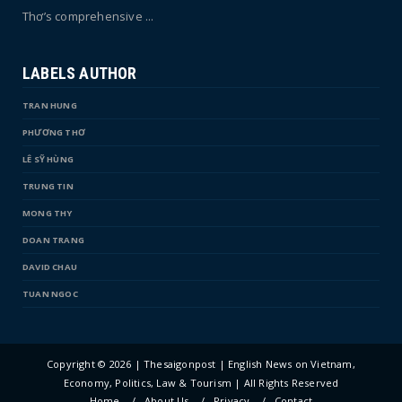
Thơ’s comprehensive ...
LABELS AUTHOR
TRAN HUNG
PHƯƠNG THƠ
LÊ SỸ HÙNG
TRUNG TIN
MONG THY
DOAN TRANG
DAVID CHAU
TUAN NGOC
Copyright ©
2026 | Thesaigonpost | English News on Vietnam,
Economy, Politics, Law & Tourism | All Rights Reserved
Home
About Us
Privacy
Contact