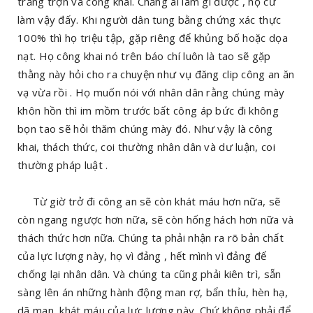
trắng trợn và công khai. Chẳng ai làm gì được , họ cứ
làm vậy đấy. Khi người dân tung bằng chứng xác thực
100% thì họ triệu tập, gặp riêng để khủng bố hoặc dọa
nạt. Họ công khai nó trên báo chí luôn là tao sẽ gặp
thằng này hỏi cho ra chuyện như vụ đăng clip công an ăn
vạ vừa rồi . Họ muốn nói với nhân dân rằng chúng mày
khôn hồn thì im mồm trước bất công áp bức đi không
bọn tao sẽ hỏi thăm chúng mày đó. Như vậy là công
khai, thách thức, coi thường nhân dân và dư luận, coi
thường pháp luật .
Từ giờ trở đi công an sẽ còn khát máu hơn nữa, sẽ
còn ngang ngược hơn nữa, sẽ còn hống hách hơn nữa và
thách thức hơn nữa. Chúng ta phải nhận ra rõ bản chất
của lực lượng này, họ vì đảng , hết mình vì đảng để
chống lại nhân dân. Và chúng ta cũng phải kiên trì, sẵn
sàng lên án những hành động man rợ, bẩn thỉu, hèn hạ,
dã man, khát máu của lực lượng này. Chứ không phải để