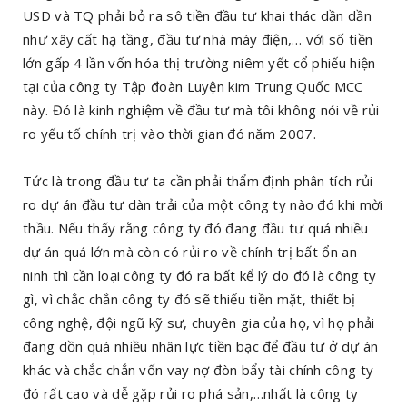
USD và TQ phải bỏ ra sô tiền đầu tư khai thác dần dần
như xây cất hạ tầng, đầu tư nhà máy điện,… với số tiền
lớn gấp 4 lần vốn hóa thị trường niêm yết cổ phiếu hiện
tại của công ty Tập đoàn Luyện kim Trung Quốc MCC
này. Đó là kinh nghiệm về đầu tư mà tôi không nói về rủi
ro yếu tố chính trị vào thời gian đó năm 2007.
Tức là trong đầu tư ta cần phải thẩm định phân tích rủi
ro dự án đầu tư dàn trải của một công ty nào đó khi mời
thầu. Nếu thấy rằng công ty đó đang đầu tư quá nhiều
dự án quá lớn mà còn có rủi ro về chính trị bất ổn an
ninh thì cần loại công ty đó ra bất kể lý do đó là công ty
gì, vì chắc chắn công ty đó sẽ thiếu tiền mặt, thiết bị
công nghệ, đội ngũ kỹ sư, chuyên gia của họ, vì họ phải
đang dồn quá nhiều nhân lực tiền bạc để đầu tư ở dự án
khác và chắc chắn vốn vay nợ đòn bẩy tài chính công ty
đó rất cao và dễ gặp rủi ro phá sản,…nhất là công ty