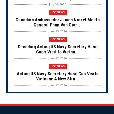
July 10, 2026
HOTNEWS
Canadian Ambassador James Nickel Meets
General Phan Van Gian...
June 23, 2026
HOTNEWS
Decoding Acting US Navy Secretary Hung
Cao’s Visit to Vietna...
June 22, 2026
HOTNEWS
Acting US Navy Secretary Hung Cao Visits
Vietnam: A New Stra...
June 22, 2026
CULTURE
Unique Vietnamese Wedding: When the Tay
Ninh Bride Re-enacts...
June 21, 2026