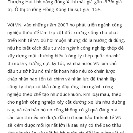
Thượng Hải tính bằng đồng ¥ thì mất giá gần -37% giá
trị. Ở thị trường Hồng Kông thì sụt giá -15%.
Với VN, vào những năm 2007 họ phát triển ngành công
nghiệp thép để làm trụ cột đốt xương sống cho phát
triển kinh tế VN dù hơi muộn nhưng đó là hướng đi đúng,
nếu họ biết cách đầu tư vào ngành công nghiệp thép để
xây dựng một thương hiệu “công ty thép quốc doanh”
thì nó là ý tưởng cực kỳ tốt, và nhà nước VN làm chủ
đầu tư sở hữu nó thì rất hoàn hảo nếu có chiến lược
chấp nhận hao tổn tài chính và nhân lực để thành lập
công ty thép có khả năng đáp ứng cho ngành công
nghiệp thép chế tạo như đúc khuôn, kim loại màu, thép
cho ngành công nghiệp xây cất đường xe lửa như đường
ray, và cần bảo hộ nó cũng không có gì quá đáng mà
cần làm thì nếu nó được đầu tư hoàn hảo thì kinh tế VN
sẽ kiếm được mối lợi rất lớn là sau này có thể bao thầu
cho các dự án xây cất lợi ích quốc gia để làm giảm tất cả