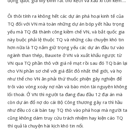
động quốc gia Mỹ Đình rất thô kệch và xấu xí tốn kém….
Ôi thôi tính ra không hết các dự án phá hoại kinh tế của
TQ đối với VN mà toàn những dự án bóp yết hầu trọng
yếu mà TQ đã thành công kiềm chế VN, và bắt quốc gia
này buộc phải lệ thuộc TQ và những câu chuyện khó tin
hơn nữa là TQ nắm giữ trọng yếu các dự án đầu tư vào
ngành than thép, Bauxite ở VN và xuất khẩu ngược từ
VN qua TQ phần thô với giá rẻ mạt rồi sau đó TQ bán lại
cho VN phần sơ chế với giá đắt đỏ nhất thế giới, và họ
như thể cho VN ăn phải thứ thuốc phiện gây nghiện để
trôi vào vòng xoáy nợ nần và bào mòn tài nguyên không
lối thoái. Ở VN thì người ta đang đau đầu 12 đại án mà
còn dự án đổ nợ do cái Bộ Công thương gây ra thì hầu
như đều có cái bàn tay TQ thò vào phá hoại mà người ta
cũng không dám truy cứu trách nhiệm hay kiện cáo TQ
thì quả là chuyện hài kịch khó tin nổi.