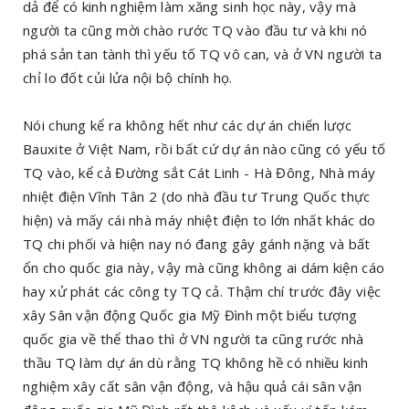
dả để có kinh nghiệm làm xăng sinh học này, vậy mà
người ta cũng mời chào rước TQ vào đầu tư và khi nó
phá sản tan tành thì yếu tố TQ vô can, và ở VN người ta
chỉ lo đốt củi lửa nội bộ chính họ.
Nói chung kể ra không hết như các dự án chiến lược
Bauxite ở Việt Nam, rồi bất cứ dự án nào cũng có yếu tố
TQ vào, kể cả Đường sắt Cát Linh - Hà Đông, Nhà máy
nhiệt điện Vĩnh Tân 2 (do nhà đầu tư Trung Quốc thực
hiện) và mấy cái nhà máy nhiệt điện to lớn nhất khác do
TQ chi phối và hiện nay nó đang gây gánh nặng và bất
ổn cho quốc gia này, vậy mà cũng không ai dám kiện cáo
hay xử phát các công ty TQ cả. Thậm chí trước đây việc
xây Sân vận động Quốc gia Mỹ Đình một biểu tượng
quốc gia về thể thao thì ở VN người ta cũng rước nhà
thầu TQ làm dự án dù rằng TQ không hề có nhiều kinh
nghiệm xây cất sân vận động, và hậu quả cái sân vận