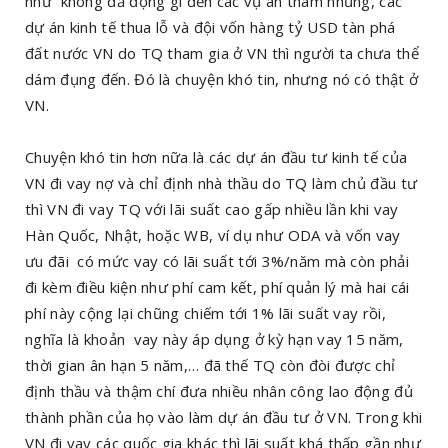
như không đả động gì đến các vụ án tham nhũng, các
dự án kinh tế thua lỗ và đội vốn hàng tỷ USD tàn phá
đất nước VN do TQ tham gia ở VN thì người ta chưa thể
dám đụng đến. Đó là chuyện khó tin, nhưng nó có thật ở
VN.
Chuyện khó tin hơn nữa là các dự án đầu tư kinh tế của
VN đi vay nợ và chỉ định nhà thầu do TQ làm chủ đầu tư
thì VN đi vay TQ với lãi suất cao gấp nhiều lần khi vay
Hàn Quốc, Nhật, hoặc WB, ví dụ như ODA và vốn vay
ưu đãi có mức vay có lãi suất tới 3%/năm mà còn phải
đi kèm điều kiện như phí cam kết, phí quản lý mà hai cái
phí này cộng lại chũng chiếm tới 1% lãi suất vay rồi,
nghĩa là khoản vay này áp dụng ở kỳ hạn vay 15 năm,
thời gian ân hạn 5 năm,… đã thế TQ còn đòi được chỉ
định thầu và thậm chí đưa nhiều nhân công lao động đủ
thành phần của họ vào làm dự án đầu tư ở VN. Trong khi
VN đi vay các quốc gia khác thì lãi suất khá thấp gần như