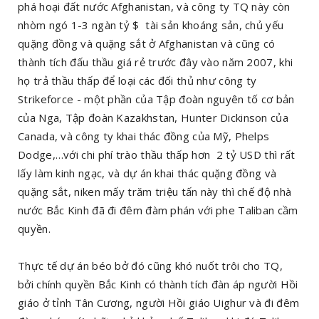
phá hoại đất nước Afghanistan, và công ty TQ này còn
nhòm ngó 1-3 ngàn tỷ $ tài sản khoáng sản, chủ yếu
quặng đồng và quặng sắt ở Afghanistan và cũng có
thành tích đấu thầu giá rẻ trước đây vào năm 2007, khi
họ trả thầu thấp để loại các đối thủ như công ty
Strikeforce - một phần của Tập đoàn nguyên tố cơ bản
của Nga, Tập đoàn Kazakhstan, Hunter Dickinson của
Canada, và công ty khai thác đồng của Mỹ, Phelps
Dodge,…với chi phí trào thầu thấp hơn 2 tỷ USD thì rất
lấy làm kinh ngạc, và dự án khai thác quặng đồng và
quặng sắt, niken mấy trăm triệu tấn này thì chế độ nhà
nước Bắc Kinh đã đi đêm đàm phán với phe Taliban cầm
quyền.
Thực tế dự án béo bở đó cũng khó nuốt trôi cho TQ,
bởi chính quyền Bắc Kinh có thành tích đàn áp người Hồi
giáo ở tỉnh Tân Cương, người Hồi giáo Uighur và đi đêm