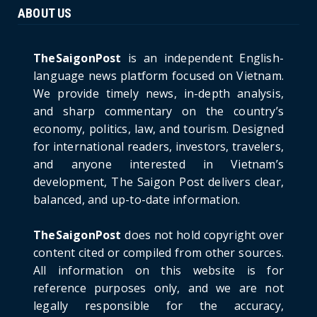
ABOUT US
HOTNEWS
The Cần Giờ - Vũng Tàu Sea-Crossing Road
Project: An Analysi...
TheSaigonPost
is an independent English-
June 21, 2026
language news platform focused on Vietnam.
We provide timely news, in-depth analysis,
HOTNEWS
and sharp commentary on the country’s
Detailed Analysis of the Cooling-off Period
Law in Timeshare...
economy, politics, law, and tourism. Designed
for international readers, investors, travelers,
June 21, 2026
and anyone interested in Vietnam’s
HOTNEWS
development, The Saigon Post delivers clear,
Prime Minister Lê Minh Hưng’s Visit to
balanced, and up-to-date information.
Russia: A New Step Fo...
June 21, 2026
TheSaigonPost
does not hold copyright over
HOTNEWS
content cited or compiled from other sources.
Politburo: Strictly Handle Acts of Using
All information on this website is for
Pirated Software, C...
reference purposes only, and we are not
June 21, 2026
legally responsible for the accuracy,