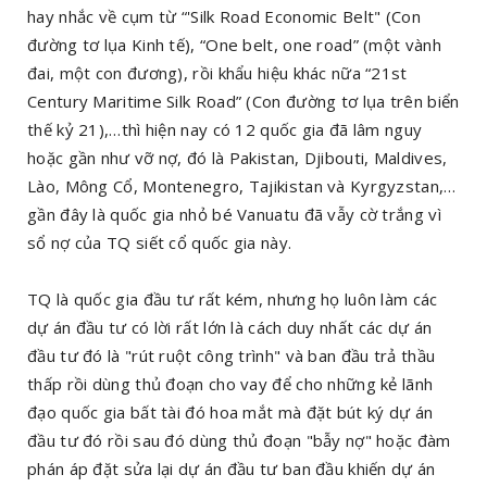
hay nhắc về cụm từ “'Silk Road Economic Belt" (Con
đường tơ lụa Kinh tế), “One belt, one road” (một vành
đai, một con đương), rồi khẩu hiệu khác nữa “21st
Century Maritime Silk Road” (Con đường tơ lụa trên biển
thế kỷ 21),…thì hiện nay có 12 quốc gia đã lâm nguy
hoặc gần như vỡ nợ, đó là Pakistan, Djibouti, Maldives,
Lào, Mông Cổ, Montenegro, Tajikistan và Kyrgyzstan,…
gần đây là quốc gia nhỏ bé Vanuatu đã vẫy cờ trắng vì
sổ nợ của TQ siết cổ quốc gia này.
TQ là quốc gia đầu tư rất kém, nhưng họ luôn làm các
dự án đầu tư có lời rất lớn là cách duy nhất các dự án
đầu tư đó là "rút ruột công trình" và ban đầu trả thầu
thấp rồi dùng thủ đoạn cho vay để cho những kẻ lãnh
đạo quốc gia bất tài đó hoa mắt mà đặt bút ký dự án
đầu tư đó rồi sau đó dùng thủ đoạn "bẫy nợ" hoặc đàm
phán áp đặt sửa lại dự án đầu tư ban đầu khiến dự án