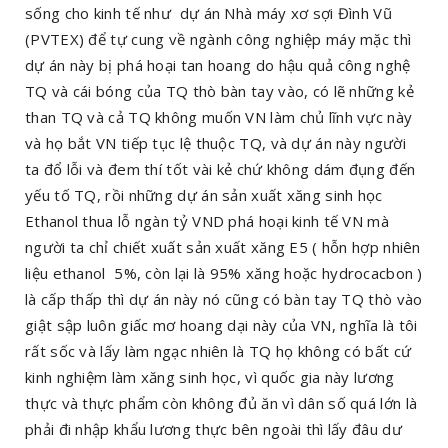
sống cho kinh tế như dự án Nhà máy xơ sợi Đình Vũ
(PVTEX) để tự cung về ngành công nghiệp máy mặc thì
dự án này bị phá hoại tan hoang do hậu quả công nghệ
TQ và cái bóng của TQ thò bàn tay vào, có lẽ những kẻ
than TQ và cả TQ không muốn VN làm chủ lĩnh vực này
và họ bắt VN tiếp tục lệ thuộc TQ, và dự án này người
ta đổ lỗi và đem thí tốt vài kẻ chứ không dám đụng đến
yếu tố TQ, rồi những dự án sản xuất xăng sinh học
Ethanol thua lỗ ngàn tỷ VND phá hoại kinh tế VN mà
người ta chỉ chiết xuất sản xuất xăng E5 ( hỗn hợp nhiên
liệu ethanol 5%, còn lại là 95% xăng hoặc hydrocacbon )
là cấp thấp thì dự án này nó cũng có bàn tay TQ thò vào
giật sập luôn giấc mơ hoang dại này của VN, nghĩa là tôi
rất sốc và lấy làm ngạc nhiên là TQ họ không có bất cứ
kinh nghiệm làm xăng sinh học, vì quốc gia này lương
thực và thực phẩm còn không đủ ăn vì dân số quá lớn là
phải đi nhập khẩu lương thực bên ngoài thì lấy đâu dư