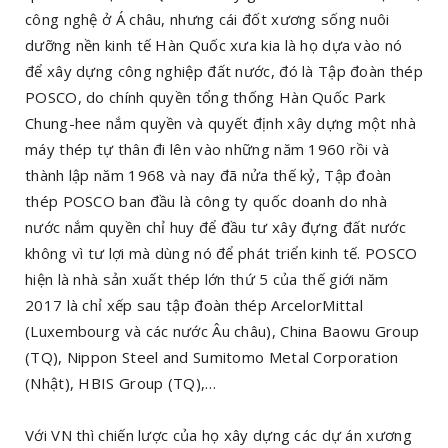
công nghệ ở Á châu, nhưng cái đốt xương sống nuôi
dưỡng nền kinh tế Hàn Quốc xưa kia là họ dựa vào nó
để xây dựng công nghiệp đất nước, đó là Tập đoàn thép
POSCO, do chính quyền tổng thống Hàn Quốc Park
Chung-hee nắm quyền và quyết định xây dựng một nhà
máy thép tự thân đi lên vào những năm 1960 rồi và
thành lập năm 1968 và nay đã nửa thế kỷ, Tập đoàn
thép POSCO ban đầu là công ty quốc doanh do nhà
nước nắm quyền chỉ huy để đầu tư xây đựng đất nước
không vì tư lợi mà dùng nó để phát triển kinh tế. POSCO
hiện là nhà sản xuất thép lớn thứ 5 của thế giới năm
2017 là chỉ xếp sau tập đoàn thép ArcelorMittal
(Luxembourg và các nước Âu châu), China Baowu Group
(TQ), Nippon Steel and Sumitomo Metal Corporation
(Nhật), HBIS Group (TQ),…
Với VN thì chiến lược của họ xây dựng các dự án xương