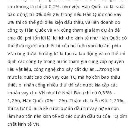
cho không là chỉ cõ 0,2%, như việc Hàn Quốc có lãi suất
dao động từ 0% đến 2% trong nếu Hàn Quốc cho vay
2% thì có thể gói điều kiện đấu thầu, và liên doanh do
công ty Hàn Quốc và VN cùng tham gia làm dự án để
chia đôi phí tổn lời lãi lợi ích cho kinh tế như Hàn Quốc có
thể đưa người và thiết bị của họ tuồn vào dự án, phía
VN cũng được hưởng lợi là tạo ra lao động và có thể chỉ
định các công ty trong nước tham gia cung cấp nguyên
liệu vật liệu, công nghệ cho xây cất dự án,….trong khi
mức lãi xuất cao cho vay của TQ mà họ còn bao thầu
thiết bị nhân công nhiều thứ thì các nước kia cấp các
khoản vay cho VN như từ Nhật Bản (chỉ cỡ 0,35% –
1,2%), Hàn Quốc (0% – 2%). Thậm chí là Ấn Độ: 1,75%…
thì ta tự hỏi ai là kẻ rước dự án đầu tư vay nợ và còn
làm hao tổn nền kinh tế với các dự án đầu tư của TQ dìm
chết kinh tế VN.