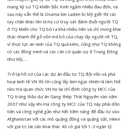
mạng kỹ sư TQ khiến Bắc Kinh ngậm nhiều đau đớn, và
sau này vẫn thế là Osama bin Laden bị Mỹ giết thì các
tay chân khác lên là họ cứ truy sát đánh đuổi người TQ
ở TQ khiến cho TQ bỏ ra khá nhiều tiền và chỉ mong khai
thác nhanh để gở vốn mà bỏ của chạy lấy người về TQ,
vì thực lực an ninh của TQ quá kém, cũng như TQ không
có các đồng minh và các căn cứ quân sự ở Trung Đông
như Mỹ,….
Trở lại hồ sơ của các dự án đầu tư TQ đội vốn và phá
hoại kinh tế VN thì tôi cũng lấy làm ngạc nhiên là làm thế
nào mà quan chức VN họ lại chỉ định công ty MCC của
TQ trúng thầu dự án Gang thép Thái Nguyên vào năm
2007 như vậy khi mà công ty MCC của TQ này phải dồn
tiền và công nghệ gần như hết tiềm năng để đầu tư vào
Afghanistan với các mỏ quặng đồng và quặng sắt, niken
với giá trị tài sản khai thác 40 có giá tới 1-3 ngàn tỷ