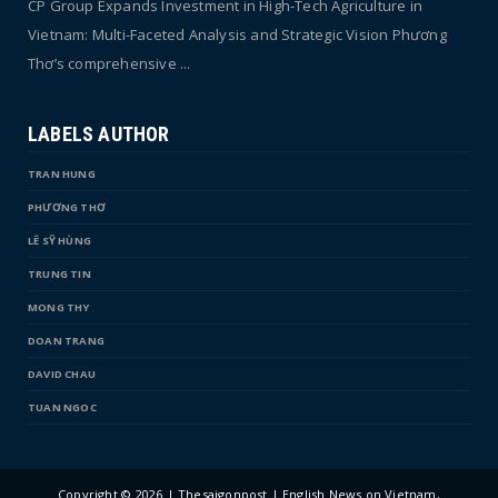
CP Group Expands Investment in High-Tech Agriculture in
Vietnam: Multi-Faceted Analysis and Strategic Vision Phương
Thơ’s comprehensive ...
LABELS AUTHOR
TRAN HUNG
PHƯƠNG THƠ
LÊ SỸ HÙNG
TRUNG TIN
MONG THY
DOAN TRANG
DAVID CHAU
TUAN NGOC
Copyright ©
2026 | Thesaigonpost | English News on Vietnam,