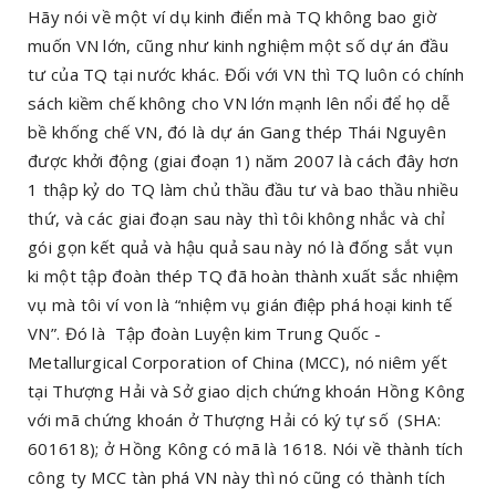
Hãy nói về một ví dụ kinh điển mà TQ không bao giờ
muốn VN lớn, cũng như kinh nghiệm một số dự án đầu
tư của TQ tại nước khác. Đối với VN thì TQ luôn có chính
sách kiềm chế không cho VN lớn mạnh lên nổi để họ dễ
bề khống chế VN, đó là dự án Gang thép Thái Nguyên
được khởi động (giai đoạn 1) năm 2007 là cách đây hơn
1 thập kỷ do TQ làm chủ thầu đầu tư và bao thầu nhiều
thứ, và các giai đoạn sau này thì tôi không nhắc và chỉ
gói gọn kết quả và hậu quả sau này nó là đống sắt vụn
ki một tập đoàn thép TQ đã hoàn thành xuất sắc nhiệm
vụ mà tôi ví von là “nhiệm vụ gián điệp phá hoại kinh tế
VN”. Đó là Tập đoàn Luyện kim Trung Quốc -
Metallurgical Corporation of China (MCC), nó niêm yết
tại Thượng Hải và Sở giao dịch chứng khoán Hồng Kông
với mã chứng khoán ở Thượng Hải có ký tự số (SHA:
601618); ở Hồng Kông có mã là 1618. Nói về thành tích
công ty MCC tàn phá VN này thì nó cũng có thành tích