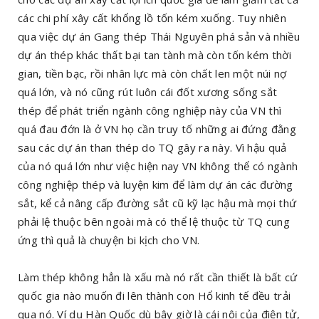
các chi phí xây cất khổng lồ tốn kém xuống. Tuy nhiên
qua việc dự án Gang thép Thái Nguyên phá sản và nhiều
dự án thép khác thất bại tan tành mà còn tốn kém thời
gian, tiền bạc, rồi nhân lực mà còn chất len một núi nợ
quá lớn, và nó cũng rút luôn cái đốt xương sống sắt
thép để phát triển ngành công nghiệp này của VN thì
quá đau đớn là ở VN họ cần truy tố những ai đứng đằng
sau các dự án than thép do TQ gây ra này. Vì hậu quả
của nó quá lớn như việc hiện nay VN không thể có ngành
công nghiệp thép và luyện kim để làm dự án các đường
sắt, kể cả nâng cấp đường sắt cũ kỹ lạc hậu mà mọi thứ
phải lệ thuộc bên ngoài mà có thể lệ thuộc từ TQ cung
ứng thì quả là chuyện bi kịch cho VN.
Làm thép không hẳn là xấu mà nó rất cần thiết là bất cứ
quốc gia nào muốn đi lên thành con Hổ kinh tế đều trải
qua nó. Ví dụ Hàn Quốc dù bây giờ là cái nôi của điện tử,