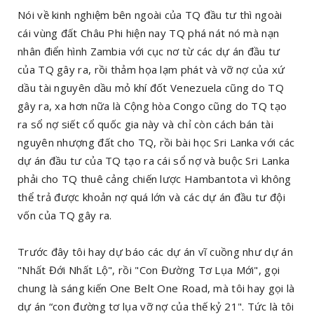
Nói về kinh nghiệm bên ngoài của TQ đầu tư thì ngoài
cái vùng đất Châu Phi hiện nay TQ phá nát nó mà nạn
nhân điển hình Zambia với cục nơ từ các dự án đầu tư
của TQ gây ra, rồi thảm họa lạm phát và vỡ nợ của xứ
dầu tài nguyên dầu mỏ khí đốt Venezuela cũng do TQ
gây ra, xa hơn nữa là Cộng hòa Congo cũng do TQ tạo
ra sổ nợ siết cổ quốc gia này và chỉ còn cách bán tài
nguyên nhượng đất cho TQ, rồi bài học Sri Lanka với các
dự án đầu tư của TQ tạo ra cái sổ nợ và buộc Sri Lanka
phải cho TQ thuê cảng chiến lược Hambantota vì không
thể trả được khoản nợ quá lớn và các dự án đầu tư đội
vốn của TQ gây ra.
Trước đây tôi hay dự báo các dự án vĩ cuồng như dự án
"Nhất Đới Nhất Lộ", rồi "Con Đường Tơ Lụa Mới", gọi
chung là sáng kiến One Belt One Road, mà tôi hay gọi là
dự án “con đường tơ lụa vỡ nợ của thế kỷ 21". Tức là tôi