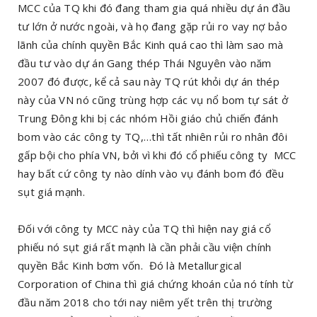
MCC của TQ khi đó đang tham gia quá nhiều dự án đầu
tư lớn ở nước ngoài, và họ đang gặp rủi ro vay nợ bảo
lãnh của chính quyền Bắc Kinh quá cao thì làm sao mà
đầu tư vào dự án Gang thép Thái Nguyên vào năm
2007 đó được, kể cả sau này TQ rút khỏi dự án thép
này của VN nó cũng trùng hợp các vụ nổ bom tự sát ở
Trung Đông khi bị các nhóm Hồi giáo chủ chiến đánh
bom vào các công ty TQ,…thì tất nhiên rủi ro nhân đôi
gấp bội cho phía VN, bởi vì khi đó cổ phiếu công ty MCC
hay bất cứ công ty nào dính vào vụ đánh bom đó đều
sụt giá mạnh.
Đối với công ty MCC này của TQ thì hiện nay giá cổ
phiếu nó sụt giá rất mạnh là cần phải cầu viện chính
quyền Bắc Kinh bơm vốn. Đó là Metallurgical
Corporation of China thì giá chứng khoán của nó tính từ
đầu năm 2018 cho tới nay niêm yết trên thị trường