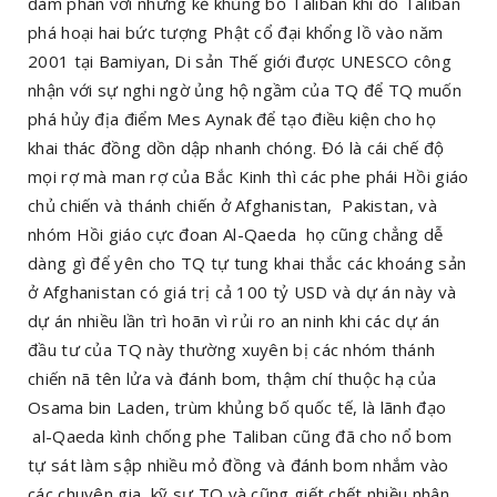
đàm phán với những kẻ khủng bố Taliban khi đó Taliban
phá hoại hai bức tượng Phật cổ đại khổng lồ vào năm
2001 tại Bamiyan, Di sản Thế giới được UNESCO công
nhận với sự nghi ngờ ủng hộ ngầm của TQ để TQ muốn
phá hủy địa điểm Mes Aynak để tạo điều kiện cho họ
khai thác đồng dồn dập nhanh chóng. Đó là cái chế độ
mọi rợ mà man rợ của Bắc Kinh thì các phe phái Hồi giáo
chủ chiến và thánh chiến ở Afghanistan, Pakistan, và
nhóm Hồi giáo cực đoan Al-Qaeda họ cũng chẳng dễ
dàng gì để yên cho TQ tự tung khai thắc các khoáng sản
ở Afghanistan có giá trị cả 100 tỷ USD và dự án này và
dự án nhiều lần trì hoãn vì rủi ro an ninh khi các dự án
đầu tư của TQ này thường xuyên bị các nhóm thánh
chiến nã tên lửa và đánh bom, thậm chí thuộc hạ của
Osama bin Laden, trùm khủng bố quốc tế, là lãnh đạo
al-Qaeda kình chống phe Taliban cũng đã cho nổ bom
tự sát làm sập nhiều mỏ đồng và đánh bom nhắm vào
các chuyên gia, kỹ sư TQ và cũng giết chết nhiều nhân