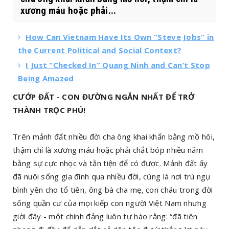
xương máu hoặc phải...
How Can Vietnam Have Its Own “Steve Jobs” in
the Current Political and Social Context?
I Just “Checked In” Quang Ninh and Can’t Stop
Being Amazed
CƯỚP ĐẤT - CON ĐƯỜNG NGẮN NHẤT ĐỂ TRỞ
THÀNH TRỌC PHÚ!
Trên mảnh đất nhiều đời cha ông khai khẩn bằng mồ hôi,
thậm chí là xương máu hoặc phải chắt bóp nhiều năm
bằng sự cực nhọc và tằn tiện để có được. Mảnh đất ấy
đã nuôi sống gia đình qua nhiều đời, cũng là nơi trú ngụ
bình yên cho tổ tiên, ông bà cha mẹ, con cháu trong đời
sống quần cư của mọi kiếp con người Việt Nam nhưng
giời đây - một chính đảng luôn tự hào rằng: “đã tiên