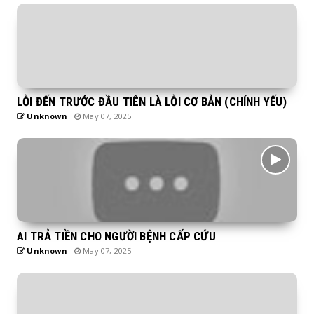
LỖI ĐẾN TRƯỚC ĐẦU TIÊN LÀ LỖI CƠ BẢN (CHÍNH YẾU)
Unknown
May 07, 2025
AI TRẢ TIỀN CHO NGƯỜI BỆNH CẤP CỨU
Unknown
May 07, 2025