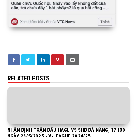
RELATED POSTS
NHẬN ĐỊNH TRẬN ĐẤU HAGL VS SHB ĐÀ NẴNG, 17H00
NGÀY 23/5/2025 - V-LEAGUE 2024/25