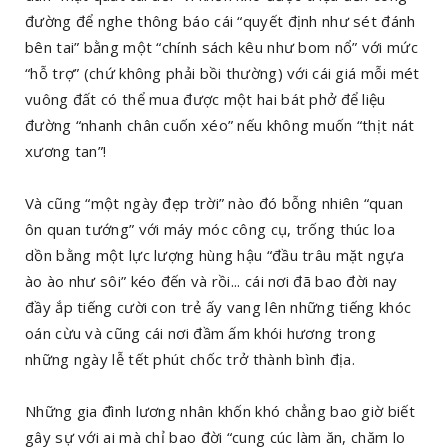
đường để nghe thông báo cái “quyết định như sét đánh
bên tai” bằng một “chính sách kêu như bom nổ” với mức
“hỗ trợ” (chứ không phải bồi thường) với cái giá mỗi mét
vuông đất có thể mua được một hai bát phở để liệu
đường “nhanh chân cuốn xéo” nếu không muốn “thịt nát
xương tan”!
Và cũng “một ngày đẹp trời” nào đó bỗng nhiên “quan
ôn quan tướng” với máy móc công cụ, trống thúc loa
dồn bằng một lực lượng hùng hậu “đầu trâu mặt ngựa
ào ào như sôi” kéo đến và rồi... cái nơi đã bao đời nay
đầy ắp tiếng cười con trẻ ấy vang lên những tiếng khóc
oán cừu và cũng cái nơi đầm ấm khói hương trong
những ngày lễ tết phút chốc trở thành bình địa.
Những gia đình lương nhân khốn khó chẳng bao giờ biết
gây sự với ai mà chỉ bao đời “cung cúc làm ăn, chăm lo