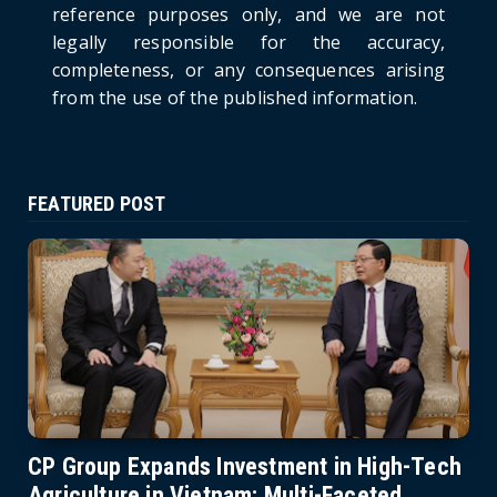
reference purposes only, and we are not
June 21, 2026
legally responsible for the accuracy,
completeness, or any consequences arising
from the use of the published information.
FEATURED POST
CP Group Expands Investment in High-Tech
Agriculture in Vietnam: Multi-Faceted