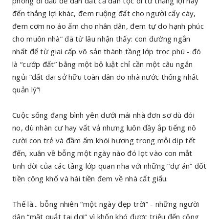
phong đi đầu để dẫn dắt cả dân tộc đi từ thắng lợi này
đến thắng lợi khác, đem ruộng đất cho người cấy cày,
đem cơm no áo ấm cho nhân dân, đem tự do hạnh phúc
cho muôn nhà” đã từ lâu nhận thấy: con đường ngắn
nhất để từ giai cấp vô sản thành tầng lớp trọc phú - đó
là “cướp đất” bằng một bộ luật chỉ cần một câu ngắn
ngủi “đất đai sở hữu toàn dân do nhà nước thống nhất
quản lý”!
Cuộc sống đang bình yên dưới mái nhà đơn sơ dù đói
no, dù nhàn cư hay vất vả nhưng luôn đầy ắp tiếng nô
cười con trẻ và đầm ấm khói hương trong mỗi dịp tết
đến, xuân về bỗng một ngày nào đó lọt vào con mắt
tinh đời của các tầng lớp quan nha với những “dự án” đốt
tiền công khố và hái tiền đem về nhà cất giấu.
Thế là... bỗng nhiên “một ngày đẹp trời” - những người
dân “mặt quắt tai dơi” vì khốn khó được triệu đến công