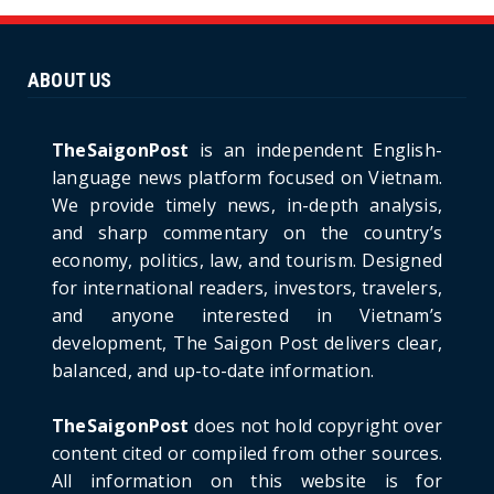
Unique Vietnamese Wedding: When the Tay
Ninh Bride Re-enacts...
June 21, 2026
ABOUT US
HOTNEWS
The Cần Giờ - Vũng Tàu Sea-Crossing Road
Project: An Analysi...
TheSaigonPost
is an independent English-
June 21, 2026
language news platform focused on Vietnam.
We provide timely news, in-depth analysis,
HOTNEWS
and sharp commentary on the country’s
Detailed Analysis of the Cooling-off Period
Law in Timeshare...
economy, politics, law, and tourism. Designed
for international readers, investors, travelers,
June 21, 2026
and anyone interested in Vietnam’s
HOTNEWS
development, The Saigon Post delivers clear,
Prime Minister Lê Minh Hưng’s Visit to
balanced, and up-to-date information.
Russia: A New Step Fo...
June 21, 2026
TheSaigonPost
does not hold copyright over
HOTNEWS
content cited or compiled from other sources.
Politburo: Strictly Handle Acts of Using
All information on this website is for
Pirated Software, C...