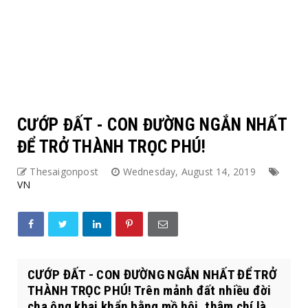
CƯỚP ĐẤT - CON ĐƯỜNG NGẮN NHẤT
ĐỂ TRỞ THÀNH TRỌC PHÚ!
Thesaigonpost
Wednesday, August 14, 2019
VN
CƯỚP ĐẤT - CON ĐƯỜNG NGẮN NHẤT ĐỂ TRỞ
THÀNH TRỌC PHÚ! Trên mảnh đất nhiều đời
cha ông khai khẩn bằng mồ hôi, thậm chí là