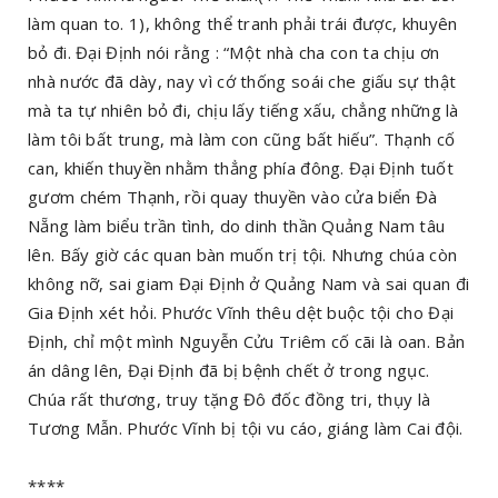
làm quan to. 1), không thể tranh phải trái được, khuyên
bỏ đi. Đại Định nói rằng : “Một nhà cha con ta chịu ơn
nhà nước đã dày, nay vì cớ thống soái che giấu sự thật
mà ta tự nhiên bỏ đi, chịu lấy tiếng xấu, chẳng những là
làm tôi bất trung, mà làm con cũng bất hiếu”. Thạnh cố
can, khiến thuyền nhằm thẳng phía đông. Đại Định tuốt
gươm chém Thạnh, rồi quay thuyền vào cửa biển Đà
Nẵng làm biểu trần tình, do dinh thần Quảng Nam tâu
lên. Bấy giờ các quan bàn muốn trị tội. Nhưng chúa còn
không nỡ, sai giam Đại Định ở Quảng Nam và sai quan đi
Gia Định xét hỏi. Phước Vĩnh thêu dệt buộc tội cho Đại
Định, chỉ một mình Nguyễn Cửu Triêm cố cãi là oan. Bản
án dâng lên, Đại Định đã bị bệnh chết ở trong ngục.
Chúa rất thương, truy tặng Đô đốc đồng tri, thụy là
Tương Mẫn. Phước Vĩnh bị tội vu cáo, giáng làm Cai đội.
****