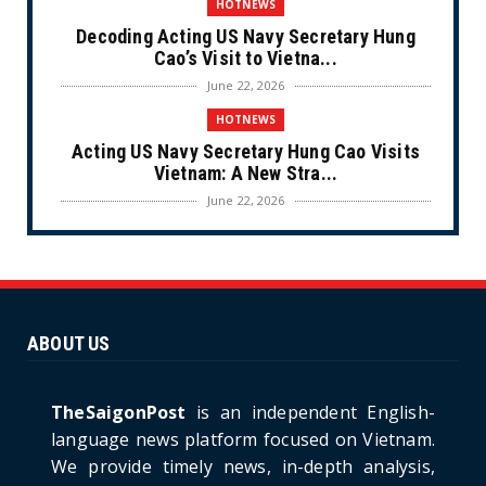
HOTNEWS
Decoding Acting US Navy Secretary Hung
Cao’s Visit to Vietna...
June 22, 2026
HOTNEWS
Acting US Navy Secretary Hung Cao Visits
Vietnam: A New Stra...
June 22, 2026
CULTURE
Unique Vietnamese Wedding: When the Tay
Ninh Bride Re-enacts...
June 21, 2026
ABOUT US
HOTNEWS
The Cần Giờ - Vũng Tàu Sea-Crossing Road
Project: An Analysi...
TheSaigonPost
is an independent English-
June 21, 2026
language news platform focused on Vietnam.
We provide timely news, in-depth analysis,
HOTNEWS