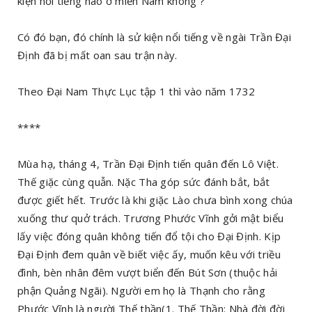
kiện nổi tiếng nào ở miền Nam không ?
Có đó bạn, đó chính là sử kiện nổi tiếng về ngài Trần Đại
Định đã bị mất oan sau trận này.
Theo Đại Nam Thực Lục tập 1 thì vào năm 1732
****
Mùa hạ, tháng 4, Trần Đại Định tiến quân đến Lô Việt.
Thế giặc cùng quẫn. Nặc Tha góp sức đánh bắt, bắt
được giết hết. Trước là khi giặc Lào chưa bình xong chúa
xuống thư quở trách. Trương Phước Vĩnh gởi mật biểu
lấy việc đóng quân không tiến đổ tội cho Đại Định. Kịp
Đại Định đem quân về biết việc ấy, muốn kêu với triều
đình, bèn nhân đêm vượt biển đến Bút Sơn (thuộc hải
phận Quảng Ngãi). Người em họ là Thạnh cho rằng
Phước Vĩnh là người Thế thần(1. Thế Thần: Nhà đời đời