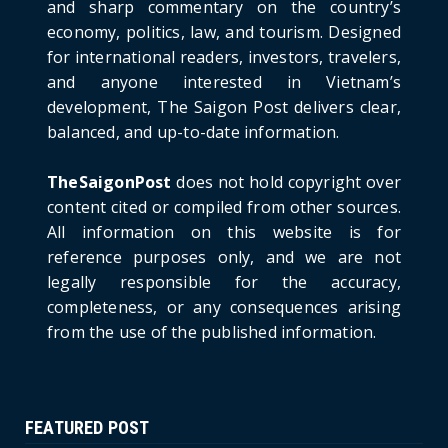
and sharp commentary on the country’s
Detailed Analysis of the Cooling-off Period
Law in Timeshare...
economy, politics, law, and tourism. Designed
for international readers, investors, travelers,
June 21, 2026
and anyone interested in Vietnam’s
HOTNEWS
development, The Saigon Post delivers clear,
Prime Minister Lê Minh Hưng’s Visit to
balanced, and up-to-date information.
Russia: A New Step Fo...
June 21, 2026
TheSaigonPost
does not hold copyright over
HOTNEWS
content cited or compiled from other sources.
Politburo: Strictly Handle Acts of Using
All information on this website is for
Pirated Software, C...
reference purposes only, and we are not
June 21, 2026
legally responsible for the accuracy,
completeness, or any consequences arising
from the use of the published information.
FEATURED POST