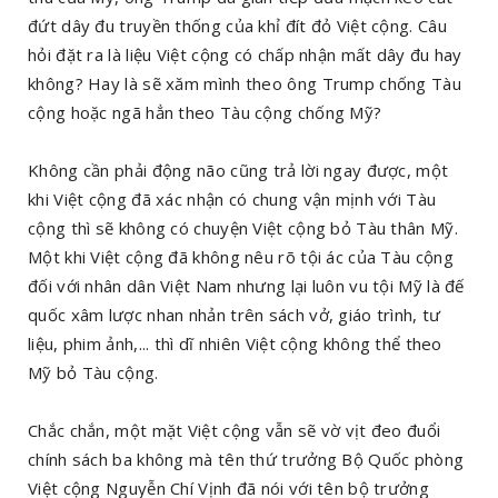
đứt dây đu truyền thống của khỉ đít đỏ Việt cộng. Câu
hỏi đặt ra là liệu Việt cộng có chấp nhận mất dây đu hay
không? Hay là sẽ xăm mình theo ông Trump chống Tàu
cộng hoặc ngã hẳn theo Tàu cộng chống Mỹ?
Không cần phải động não cũng trả lời ngay được, một
khi Việt cộng đã xác nhận có chung vận mịnh với Tàu
cộng thì sẽ không có chuyện Việt cộng bỏ Tàu thân Mỹ.
Một khi Việt cộng đã không nêu rõ tội ác của Tàu cộng
đối với nhân dân Việt Nam nhưng lại luôn vu tội Mỹ là đế
quốc xâm lược nhan nhản trên sách vở, giáo trình, tư
liệu, phim ảnh,... thì dĩ nhiên Việt cộng không thể theo
Mỹ bỏ Tàu cộng.
Chắc chắn, một mặt Việt cộng vẫn sẽ vờ vịt đeo đuổi
chính sách ba không mà tên thứ trưởng Bộ Quốc phòng
Việt cộng Nguyễn Chí Vịnh đã nói với tên bộ trưởng