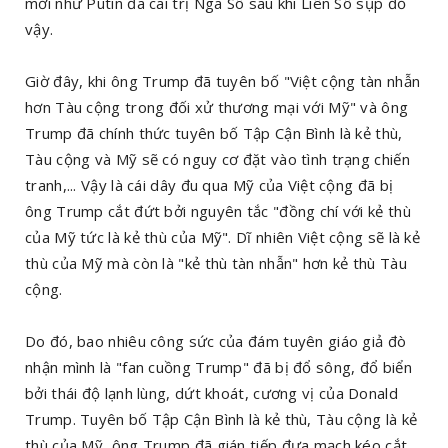
mới như Putin đã cai trị Nga Sô sau khi Liên Sô sụp đổ
vậy.
Giờ đây, khi ông Trump đã tuyên bố "Việt cộng tàn nhẫn
hơn Tàu cộng trong đối xử thương mại với Mỹ" và ông
Trump đã chính thức tuyên bố Tập Cận Bình là kẻ thù,
Tàu cộng và Mỹ sẽ có nguy cơ đặt vào tình trạng chiến
tranh,... Vậy là cái dây đu qua Mỹ của Việt cộng đã bị
ông Trump cắt đứt bởi nguyên tắc "đồng chí với kẻ thù
của Mỹ tức là kẻ thù của Mỹ". Dĩ nhiên Việt cộng sẽ là kẻ
thù của Mỹ mà còn là "kẻ thù tàn nhẫn" hơn kẻ thù Tàu
cộng.
Do đó, bao nhiêu công sức của đám tuyên giáo giả đò
nhận mình là "fan cuồng Trump" đã bị đổ sông, đổ biển
bởi thái độ lạnh lùng, dứt khoát, cương vị của Donald
Trump. Tuyên bố Tập Cận Bình là kẻ thù, Tàu cộng là kẻ
thù của Mỹ, ông Trump đã gián tiếp đưa mạch kéo cắt