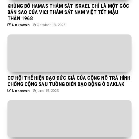
KHỦNG BỐ HAMAS THẢM SÁT ISRAEL CHỈ LÀ MỘT GÓC
BẢN SAO CỦA VICI THẢM SÁT NAM VIỆT TẾT MẬU
THÂN 1968
Unknown
October 13, 2023
CƠ HỘI THỂ HIỆN ĐẠO ĐỨC GIẢ CỦA CỘNG NÔ TRÁ HÌNH
CHỐNG CỘNG SAU TUỒNG DIỄN BẠO ĐỘNG Ở DAKLAK
Unknown
June 15, 2023