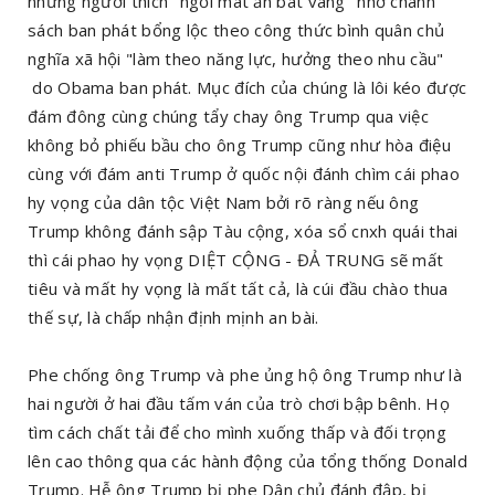
những người thích "ngồi mát ăn bát vàng" nhờ chánh
sách ban phát bổng lộc theo công thức bình quân chủ
nghĩa xã hội "làm theo năng lực, hưởng theo nhu cầu"
do Obama ban phát. Mục đích của chúng là lôi kéo được
đám đông cùng chúng tẩy chay ông Trump qua việc
không bỏ phiếu bầu cho ông Trump cũng như hòa điệu
cùng với đám anti Trump ở quốc nội đánh chìm cái phao
hy vọng của dân tộc Việt Nam bởi rõ ràng nếu ông
Trump không đánh sập Tàu cộng, xóa sổ cnxh quái thai
thì cái phao hy vọng DIỆT CỘNG - ĐẢ TRUNG sẽ mất
tiêu và mất hy vọng là mất tất cả, là cúi đầu chào thua
thế sự, là chấp nhận định mịnh an bài.
Phe chống ông Trump và phe ủng hộ ông Trump như là
hai người ở hai đầu tấm ván của trò chơi bập bênh. Họ
tìm cách chất tải để cho mình xuống thấp và đối trọng
lên cao thông qua các hành động của tổng thống Donald
Trump. Hễ ông Trump bị phe Dân chủ đánh đập, bị