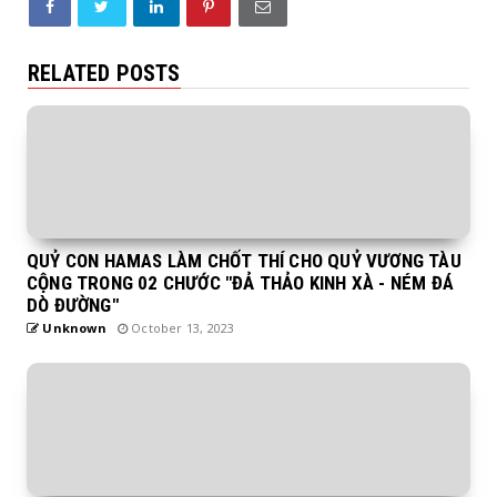
RELATED POSTS
QUỶ CON HAMAS LÀM CHỐT THÍ CHO QUỶ VƯƠNG TÀU
CỘNG TRONG 02 CHƯỚC "ĐẢ THẢO KINH XÀ - NÉM ĐÁ
DÒ ĐƯỜNG"
Unknown
October 13, 2023