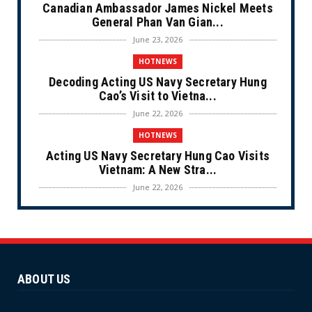
Canadian Ambassador James Nickel Meets
General Phan Van Gian...
June 23, 2026
HOTNEWS
Decoding Acting US Navy Secretary Hung
Cao’s Visit to Vietna...
June 22, 2026
HOTNEWS
Acting US Navy Secretary Hung Cao Visits
Vietnam: A New Stra...
June 22, 2026
CULTURE
Unique Vietnamese Wedding: When the Tay
Ninh Bride Re-enacts...
June 21, 2026
ABOUT US
HOTNEWS
The Cần Giờ - Vũng Tàu Sea-Crossing Road