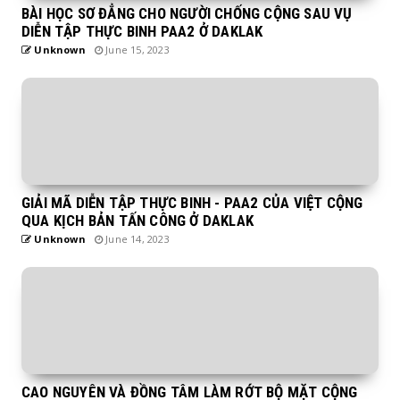
BÀI HỌC SƠ ĐẲNG CHO NGƯỜI CHỐNG CỘNG SAU VỤ
DIỄN TẬP THỰC BINH PAA2 Ở DAKLAK
Unknown
June 15, 2023
GIẢI MÃ DIỄN TẬP THỰC BINH - PAA2 CỦA VIỆT CỘNG
QUA KỊCH BẢN TẤN CÔNG Ở DAKLAK
Unknown
June 14, 2023
CAO NGUYÊN VÀ ĐỒNG TÂM LÀM RỚT BỘ MẶT CỘNG