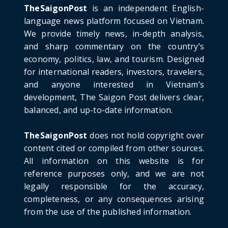
Project: An Analysi...
TheSaigonPost
is an independent English-
June 21, 2026
language news platform focused on Vietnam.
We provide timely news, in-depth analysis,
HOTNEWS
and sharp commentary on the country’s
Detailed Analysis of the Cooling-off Period
Law in Timeshare...
economy, politics, law, and tourism. Designed
for international readers, investors, travelers,
June 21, 2026
and anyone interested in Vietnam’s
HOTNEWS
development, The Saigon Post delivers clear,
Prime Minister Lê Minh Hưng’s Visit to
balanced, and up-to-date information.
Russia: A New Step Fo...
June 21, 2026
TheSaigonPost
does not hold copyright over
HOTNEWS
content cited or compiled from other sources.
Politburo: Strictly Handle Acts of Using
All information on this website is for
Pirated Software, C...
reference purposes only, and we are not
June 21, 2026
legally responsible for the accuracy,
completeness, or any consequences arising
from the use of the published information.