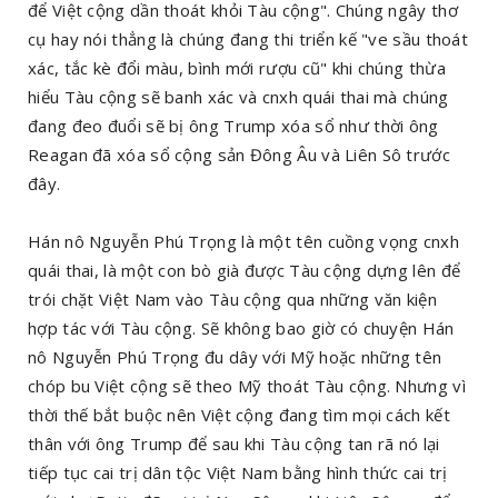
để Việt cộng dần thoát khỏi Tàu cộng". Chúng ngây thơ
cụ hay nói thẳng là chúng đang thi triển kế "ve sầu thoát
xác, tắc kè đổi màu, bình mới rượu cũ" khi chúng thừa
hiểu Tàu cộng sẽ banh xác và cnxh quái thai mà chúng
đang đeo đuổi sẽ bị ông Trump xóa sổ như thời ông
Reagan đã xóa sổ cộng sản Đông Âu và Liên Sô trước
đây.
Hán nô Nguyễn Phú Trọng là một tên cuồng vọng cnxh
quái thai, là một con bò già được Tàu cộng dựng lên để
trói chặt Việt Nam vào Tàu cộng qua những văn kiện
hợp tác với Tàu cộng. Sẽ không bao giờ có chuyện Hán
nô Nguyễn Phú Trọng đu dây với Mỹ hoặc những tên
chóp bu Việt cộng sẽ theo Mỹ thoát Tàu cộng. Nhưng vì
thời thế bắt buộc nên Việt cộng đang tìm mọi cách kết
thân với ông Trump để sau khi Tàu cộng tan rã nó lại
tiếp tục cai trị dân tộc Việt Nam bằng hình thức cai trị