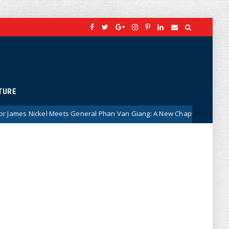
TURE
s General Phan Van Giang: A New Chapter in Vietnam–Canada Defence