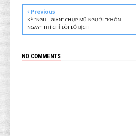
Previous
KẺ "NGU - GIAN" CHỤP MŨ NGƯỜI "KHÔN -
NGAY" THÌ CHỈ LÒI LỐ BỊCH
NO COMMENTS