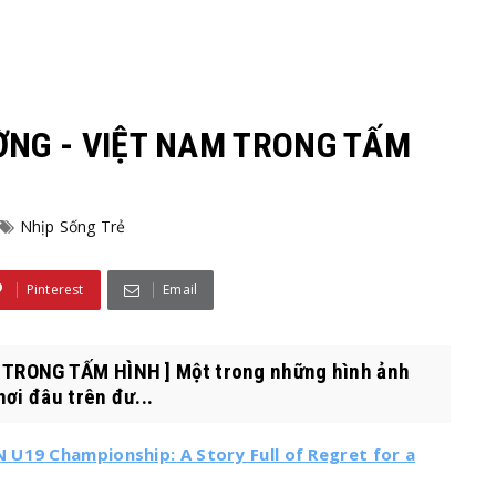
ỜNG - VIỆT NAM TRONG TẤM
Nhịp Sống Trẻ
Pinterest
Email
 TRONG TẤM HÌNH ] Một trong những hình ảnh
ơi đâu trên đư...
U19 Championship: A Story Full of Regret for a