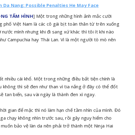
 in Da Nang: Possible Penalties He May Face
ONG TẤM HÌNH
] Một trong những hình ảnh mắc cười
 phố Việt Nam là các cô gái bịt toàn thân từ trên xuống
 nước mình nhưng khi đi sang xứ khác thì tôi ít khi nào
hư Campuchia hay Thái Lan. Vì là một người tò mò nên
t nhiều cái khổ. Một trong những điều bất tiện chính là
ếu không thì sẽ đen như than vì tia nắng ở đây có thể đốt
sẽ tan biến, sau vài ngày là thành đen xì ngay.
 thời gian để mặc thì nó làm hạn chế tầm nhìn của mình. Đó
 nga chạy không nhìn trước sau, rồi gây nguy hiểm cho
ì muốn bảo vệ làn da nên phải trở thành một Ninja Hai