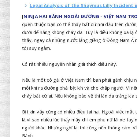
Legal Analysis of the Shaymus Lilly Incident
[
NINJA HAI BÁNH NGOÀI ĐƯỜNG - VIỆT NAM TR
quen thuộc bạn có thể thấy bất cứ nơi đâu trên đường
dưới để nắng không cháy da. Tuy là điều không xa lạ ở
thấy, ngay cả những nước láng giềng ở Đông Nam Á n
tôi suy ngẫm.
Có rất nhiều nguyên nhân giải thích điều này.
Nếu là một cô gái ở Việt Nam thì bạn phải gánh chịu rấ
mỗi khi ra đường phải bịt kín và che khắp người. Vì n
cháy bất cứ ai. Nếu không bảo vệ thì làn da trắng kia 
Bịt kín vậy cũng có nhiều điều tai hại. Ngoài việc mất
là vì sao nhiều lúc thấy mấy chị em phụ nữ lái xe tay
người khác. Nhưng nghĩ lại thì cũng nên thông cảm. V
Bánh.