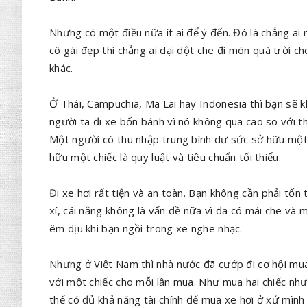
Nhưng có một điều nữa ít ai để ý đến. Đó là chẳng a
cô gái đẹp thì chẳng ai dại dột che đi món quà trời ch
khác.
Ở Thái, Campuchia, Mã Lai hay Indonesia thì bạn sẽ 
người ta đi xe bốn bánh vì nó không qua cao so với t
Một người có thu nhập trung bình dư sức sở hữu một c
hữu một chiếc là quy luật và tiêu chuẩn tối thiểu.
Đi xe hơi rất tiện và an toàn. Bạn không cần phải tốn
xí, cái nắng không là vấn đề nữa vì đã có mái che và
êm dịu khi bạn ngồi trong xe nghe nhạc.
Nhưng ở Việt Nam thì nhà nước đã cướp đi cơ hội mua
với một chiếc cho mỗi lần mua. Như mua hai chiếc nh
thể có đủ khả năng tài chính để mua xe hơi ở xứ mình