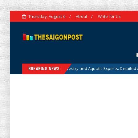
Thursday, August 6
About
Write for Us
 Agricultural, Forestry and Aquatic Exports: Detailed Analysis and Strateg
BREAKING NEWS: