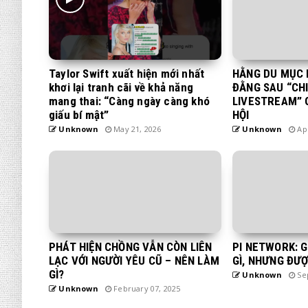
Taylor Swift xuất hiện mới nhất
HẰNG DU MỤC 
khơi lại tranh cãi về khả năng
ĐẰNG SAU “CH
mang thai: “Càng ngày càng khó
LIVESTREAM” 
giấu bí mật”
HỘI
Unknown
May 21, 2026
Unknown
Apr
PHÁT HIỆN CHỒNG VẪN CÒN LIÊN
PI NETWORK: 
LẠC VỚI NGƯỜI YÊU CŨ – NÊN LÀM
GÌ, NHƯNG ĐƯỢ
GÌ?
Unknown
Sep
Unknown
February 07, 2025