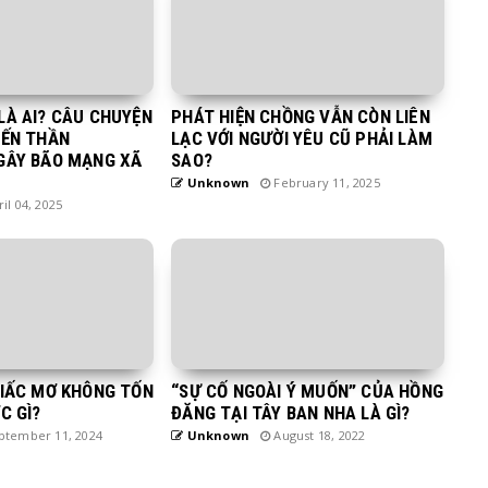
LÀ AI? CÂU CHUYỆN
PHÁT HIỆN CHỒNG VẪN CÒN LIÊN
IẾN THẦN
LẠC VỚI NGƯỜI YÊU CŨ PHẢI LÀM
GÂY BÃO MẠNG XÃ
SAO?
Unknown
February 11, 2025
il 04, 2025
GIẤC MƠ KHÔNG TỐN
“SỰ CỐ NGOÀI Ý MUỐN” CỦA HỒNG
C GÌ?
ĐĂNG TẠI TÂY BAN NHA LÀ GÌ?
tember 11, 2024
Unknown
August 18, 2022