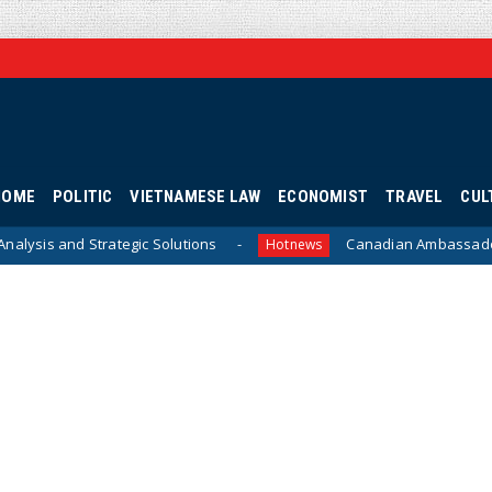
HOME
POLITIC
VIETNAMESE LAW
ECONOMIST
TRAVEL
CUL
ic Solutions
Canadian Ambassador James Nickel Meet
Hotnews