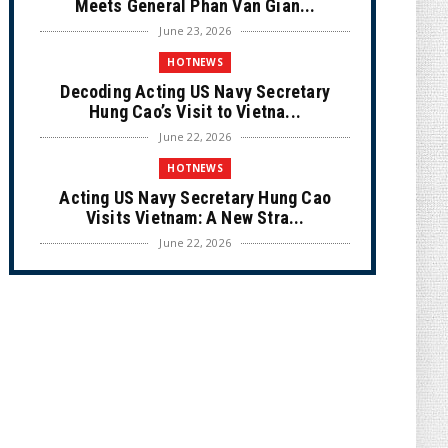
Meets General Phan Van Gian...
June 23, 2026
HOTNEWS
Decoding Acting US Navy Secretary
Hung Cao’s Visit to Vietna...
June 22, 2026
HOTNEWS
Acting US Navy Secretary Hung Cao
Visits Vietnam: A New Stra...
June 22, 2026
CULTURE
Unique Vietnamese Wedding: When the
Tay Ninh Bride Re-enacts...
June 21, 2026
HOTNEWS
The Cần Giờ - Vũng Tàu Sea-Crossing
Road Project: An Analysi...