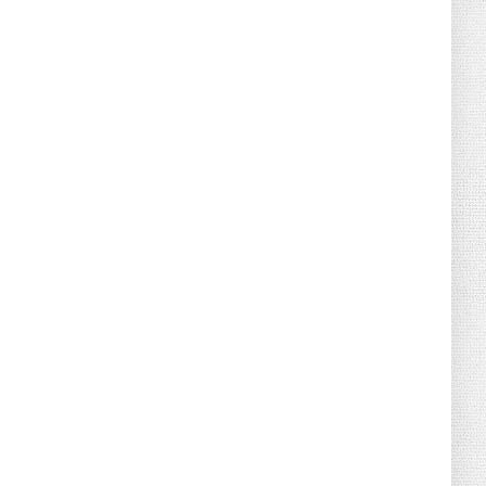
June 21, 2026
HOTNEWS
Detailed Analysis of the Cooling-off
Period Law in Timeshare...
June 21, 2026
HOTNEWS
Prime Minister Lê Minh Hưng’s Visit to
Russia: A New Step Fo...
June 21, 2026
HOTNEWS
Politburo: Strictly Handle Acts of Using
Pirated Software, C...
June 21, 2026