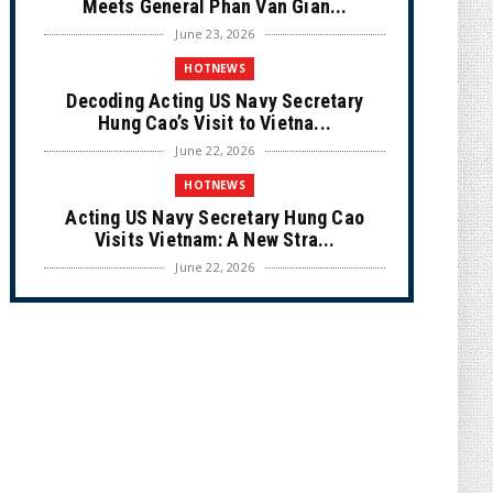
Meets General Phan Van Gian...
June 23, 2026
HOTNEWS
Decoding Acting US Navy Secretary
Hung Cao’s Visit to Vietna...
June 22, 2026
HOTNEWS
Acting US Navy Secretary Hung Cao
Visits Vietnam: A New Stra...
June 22, 2026
CULTURE
Unique Vietnamese Wedding: When the
Tay Ninh Bride Re-enacts...
June 21, 2026
HOTNEWS
The Cần Giờ - Vũng Tàu Sea-Crossing
Road Project: An Analysi...