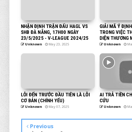
NHẬN ĐỊNH TRẬN ĐẤU HAGL VS
GIẢI MÃ Ý ĐỊN
SHB ĐÀ NẴNG, 17H00 NGÀY
TRONG VIỆC T
23/5/2025 - V-LEAGUE 2024/25
DIỆN THƯƠNG 
Unknown
May 23, 2025
Unknown
May
LỖI ĐẾN TRƯỚC ĐẦU TIÊN LÀ LỖI
AI TRẢ TIỀN C
CƠ BẢN (CHÍNH YẾU)
CỨU
Unknown
May 07, 2025
Unknown
May
Previous