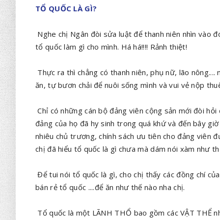
TỔ QUỐC LÀ GÌ?
Nghe chị Ngân đòi sửa luật để thanh niên nhìn vào đó
tổ quốc làm gì cho mình. Há há!!!! Rảnh thiệt!
Thực ra thì chẳng có thanh niên, phụ nữ, lão nông.... 
ăn, tự bươn chải để nuôi sống mình và vui vẻ nộp thuế
Chỉ có những cán bộ đảng viên cộng sản mới đòi hỏi 
đảng của họ đã hy sinh trong quá khứ và đến bây giờ
nhiêu chủ trương, chính sách ưu tiên cho đảng viên 
chị đã hiểu tổ quốc là gì chưa mà dám nói xàm như th
Để tui nói tổ quốc là gì, cho chị thấy các đồng chí c
bán rẻ tổ quốc ....để ăn như thế nào nha chị.
Tổ quốc là một LÃNH THỔ bao gồm các VẬT THỂ như: 