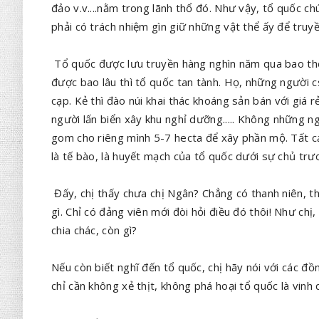
đảo v.v....nằm trong lãnh thổ đó. Như vậy, tổ quốc ch
phải có trách nhiệm gìn giữ những vật thể ấy để truyề
Tổ quốc được lưu truyền hàng nghìn năm qua bao thế
được bao lâu thì tổ quốc tan tành. Họ, những người c
cạp. Kẻ thì đào núi khai thác khoáng sản bán với giá r
người lấn biển xây khu nghỉ dưỡng..... Không những n
gom cho riêng mình 5-7 hecta để xây phần mộ. Tất cả
là tế bào, là huyết mạch của tổ quốc dưới sự chủ t
Đấy, chị thấy chưa chị Ngân? Chẳng có thanh niên, thi
gì. Chỉ có đảng viên mới đòi hỏi điều đó thôi! Như ch
chia chác, còn gì?
Nếu còn biết nghĩ đến tổ quốc, chị hãy nói với các đồ
chỉ cần không xẻ thịt, không phá hoại tổ quốc là vinh 