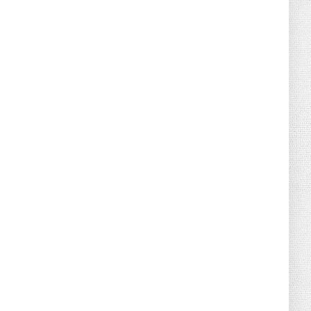
June 21, 2026
HOTNEWS
Detailed Analysis of the Cooling-off
Period Law in Timeshare...
June 21, 2026
HOTNEWS
Prime Minister Lê Minh Hưng’s Visit to
Russia: A New Step Fo...
June 21, 2026
HOTNEWS
Politburo: Strictly Handle Acts of Using
Pirated Software, C...
June 21, 2026