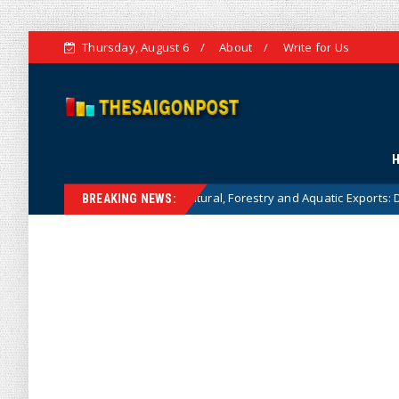
Thursday, August 6
About
Write for Us
arget for Agricultural, Forestry and Aquatic Exports: Detailed Analysis an
BREAKING NEWS: