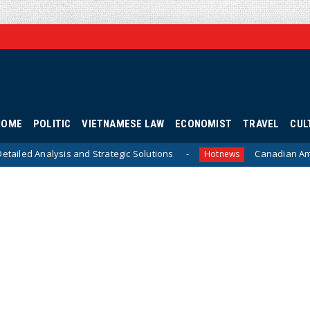
HOME
POLITIC
VIETNAMESE LAW
ECONOMIST
TRAVEL
CUL
d Strategic Solutions
Canadian Ambassador James Nic
Hotnews