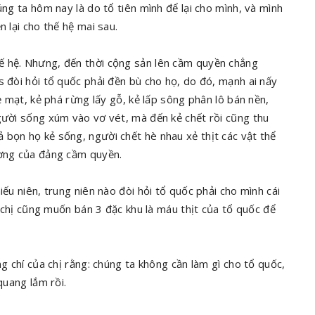
úng ta hôm nay là do tổ tiên mình để lại cho mình, và mình
n lại cho thế hệ mai sau.
 hệ. Nhưng, đến thời cộng sản lên cầm quyền chẳng
s đòi hỏi tổ quốc phải đền bù cho họ, do đó, mạnh ai nấy
ẻ mạt, kẻ phá rừng lấy gỗ, kẻ lấp sông phân lô bán nền,
gười sống xúm vào vơ vét, mà đến kẻ chết rồi cũng thu
 bọn họ kẻ sống, người chết hè nhau xẻ thịt các vật thể
rương của đảng cầm quyền.
ếu niên, trung niên nào đòi hỏi tổ quốc phải cho mình cái
ị, chị cũng muốn bán 3 đặc khu là máu thịt của tổ quốc để
ng chí của chị rằng: chúng ta không cần làm gì cho tổ quốc,
quang lắm rồi.