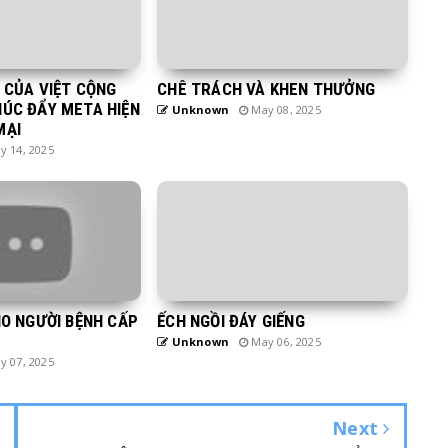
H CỦA VIỆT CỘNG
CHÊ TRÁCH VÀ KHEN THƯỞNG
HÚC ĐẨY META HIỆN
Unknown
May 08, 2025
MẠI
 14, 2025
HO NGƯỜI BỆNH CẤP
ẾCH NGỒI ĐÁY GIẾNG
Unknown
May 06, 2025
 07, 2025
Next