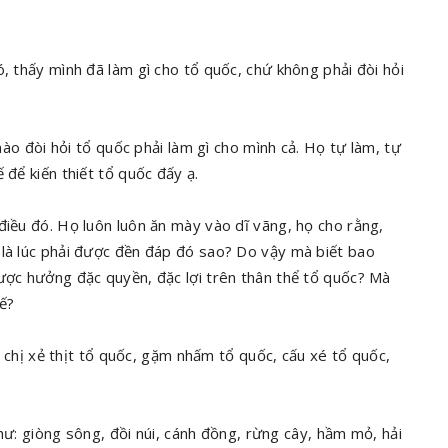
, thấy mình đã làm gì cho tổ quốc, chứ không phải đòi hỏi
nào đòi hỏi tổ quốc phải làm gì cho mình cả. Họ tự làm, tự
 để kiến thiết tổ quốc đấy ạ.
điều đó. Họ luôn luôn ăn mày vào dĩ vãng, họ cho rằng,
 là lúc phải được đền đáp đó sao? Do vậy mà biết bao
được hưởng đặc quyền, đặc lợi trên thân thể tổ quốc? Mà
ế?
ủa chị xẻ thịt tổ quốc, gặm nhấm tổ quốc, cấu xé tổ quốc,
giòng sông, đồi núi, cánh đồng, rừng cây, hầm mỏ, hải