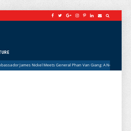
TURE
kel Meets General Phan Van Giang: A New Chapter in Vietnam–Canada