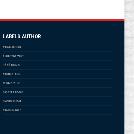
LABELS AUTHOR
TRAN HUNG
PHƯƠNG THƠ
LÊ SỸ HÙNG
TRUNG TIN
MONG THY
DOAN TRANG
DAVID CHAU
TUAN NGOC