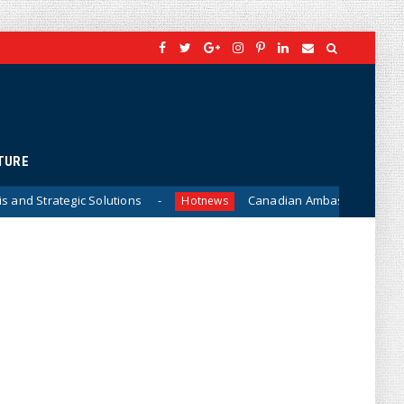
TURE
Solutions
Canadian Ambassador James Nickel Meets G
Hotnews