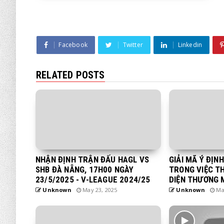
Facebook
Twitter
Linkedin
RELATED POSTS
NHẬN ĐỊNH TRẬN ĐẤU HAGL VS
GIẢI MÃ Ý ĐỊN
SHB ĐÀ NẴNG, 17H00 NGÀY
TRONG VIỆC T
23/5/2025 - V-LEAGUE 2024/25
DIỆN THƯƠNG 
Unknown
May 23, 2025
Unknown
May