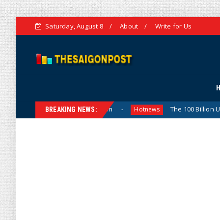
Saturday, August 8
About
Write for Us
and Strategic Vision
The 100 Billion USD Target for Agr
Hotnews
BREAKING NEWS: