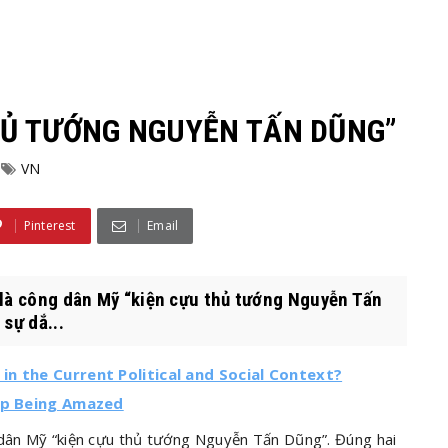
THỦ TƯỚNG NGUYỄN TẤN DŨNG”
VN
Pinterest
Email
 là công dân Mỹ “kiện cựu thủ tướng Nguyễn Tấn
sự dắ...
n the Current Political and Social Context?
top Being Amazed
 dân Mỹ “kiện cựu thủ tướng Nguyễn Tấn Dũng”. Đúng hai