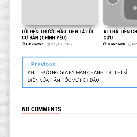
LỖI ĐẾN TRƯỚC ĐẦU TIÊN LÀ LỖI
AI TRẢ TIỀN C
CƠ BẢN (CHÍNH YẾU)
CỨU
Unknown
May 07, 2025
Unknown
May
Previous
KHI THƯƠNG GIA KỸ MẦN CHÁNH TRỊ THÌ SỈ
DIỆN CỦA HÁN TỘC VỨT ĐI ĐÂU !
NO COMMENTS