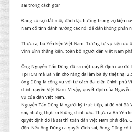
sai trong cách gọi?
Đang có sự dắt mũi, đánh lạc hướng trong vụ kiện nà
Nam cố tình đánh hướng các nói để dân không phẫn n
Thực ra, bà Yến kiện Việt Nam. Tương tự vụ kiện do ô
Vĩnh Bình thắng kiện, toàn bộ người dân Việt Nam phả
Ông Nguyễn Tấn Dũng đã ra một quyết định nào đó l
TpHCM mà Bà Yến cho rằng đã làm bà ấy thiệt hại 2,
ông Dũng là công vụ với tư cách đại diện Chính phủ V
chính quyền Việt Nam. Vì vậy, quyết định của Nguyễn 
vụ của dân Việt Nam.
Nguyễn Tấn Dũng là người ký trực tiếp, ai đó nói Bà
sai, nhưng thực ra không chính xác. Thực ra Bà Yến k
quyết định đó là sai thì toàn dân Việt Nam phải đền. C
đền. Nếu ông Dũng ra quyết định sai, ônng Dũng có tr