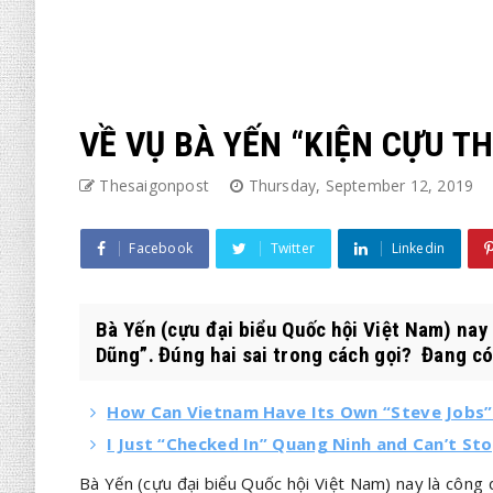
VỀ VỤ BÀ YẾN “KIỆN CỰU 
Thesaigonpost
Thursday, September 12, 2019
Facebook
Twitter
Linkedin
Bà Yến (cựu đại biểu Quốc hội Việt Nam) nay
Dũng”. Đúng hai sai trong cách gọi? Đang có 
How Can Vietnam Have Its Own “Steve Jobs” i
I Just “Checked In” Quang Ninh and Can’t S
Bà Yến (cựu đại biểu Quốc hội Việt Nam) nay là công