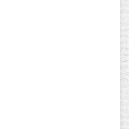
June 21, 2026
HOTNEWS
Detailed Analysis of the Cooling-off
Period Law in Timeshare...
June 21, 2026
HOTNEWS
Prime Minister Lê Minh Hưng’s Visit to
Russia: A New Step Fo...
June 21, 2026
HOTNEWS
Politburo: Strictly Handle Acts of Using
Pirated Software, C...
June 21, 2026