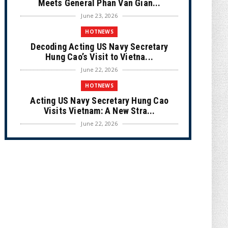
Meets General Phan Van Gian...
June 23, 2026
HOTNEWS
Decoding Acting US Navy Secretary
Hung Cao’s Visit to Vietna...
June 22, 2026
HOTNEWS
Acting US Navy Secretary Hung Cao
Visits Vietnam: A New Stra...
June 22, 2026
CULTURE
Unique Vietnamese Wedding: When the
Tay Ninh Bride Re-enacts...
June 21, 2026
HOTNEWS
The Cần Giờ - Vũng Tàu Sea-Crossing
Road Project: An Analysi...