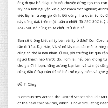
ông đi qua bà đi lại. Bớt nói chuyện đừng tạo cho con 
Mỹ nên tình nguyện xin được khám xét nghiệm; 48hrs l
việc lây lan trong gia đình. Đồ dùng như quần áo lúc 
này sống dai, trên một tuần ở nhiệt độ 25C-30C tuỳ 
45C-50C nó cũng chưa chết, trừ đun sôi.
Bạn sẽ không biết ai lây bạn và lây ở đâu? Con Coron
cần đi Tàu, Đại Hàn, VN vì nó lây qua các môi trườn
cũng có thể là nạn nhân. Ở VN, phi trường lúc quá cả
người khách nào trước đó. Tóm lại, nếu bạn không tự c
cho gia đình bạn, hãng xưởng bạn làm và cả một cộng
cứng đầu ở Đại Hàn thì sẽ biết nó nguy hiểm và ghê 
Đỗ T. Công
"Communities across the United States should start 
of the new coronavirus, which is now circulating inter