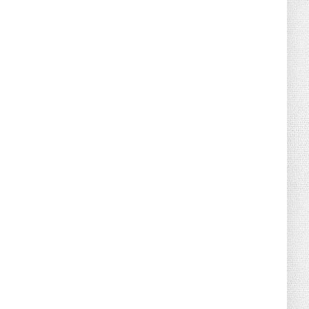
June 21, 2026
HOTNEWS
Detailed Analysis of the Cooling-off
Period Law in Timeshare...
June 21, 2026
HOTNEWS
Prime Minister Lê Minh Hưng’s Visit to
Russia: A New Step Fo...
June 21, 2026
HOTNEWS
Politburo: Strictly Handle Acts of Using
Pirated Software, C...
June 21, 2026