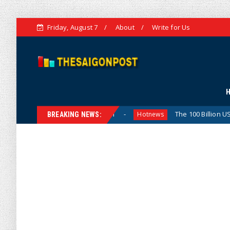
Friday, August 7
About
Write for Us
trategic Vision
The 100 Billion USD Target for Agricul
Hotnews
BREAKING NEWS: