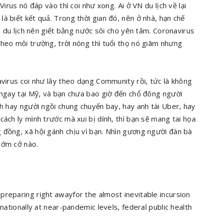
Virus nó đáp vào thì coi như xong. Ai ở VN du lịch về lại
à biết kết quả. Trong thời gian đó, nên ở nhà, hạn chế
đi du lịch nên giết bằng nước sôi cho yên tâm. Coronavirus
theo môi trường, trời nóng thì tuổi thọ nó giãm nhưng
avirus coi như lây theo dạng Community rồi, tức là không
g ngay tại Mỹ, và bạn chưa bao giờ đến chổ đông người
nh hay người ngồi chung chuyến bay, hay anh tài Uber, hay
ách ly mình trước mà xui bị dính, thì bạn sẽ mang tai họa
 đồng, xã hội gánh chịu vì bạn. Nhìn gương người đàn bà
gớm cở nào.
preparing right awayfor the almost inevitable incursion
nationally at near-pandemic levels, federal public health