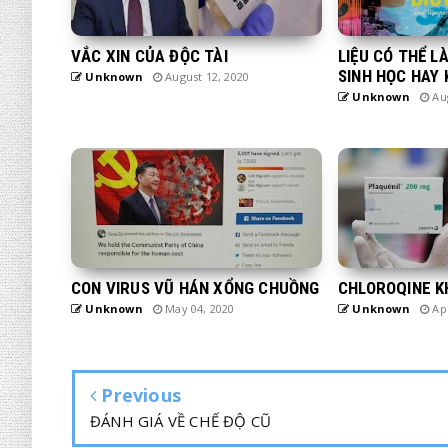
VẮC XIN CỦA ĐỘC TÀI
LIỆU CÓ THỂ L
SINH HỌC HAY
Unknown
August 12, 2020
Unknown
Aug
CON VIRUS VŨ HÁN XỔNG CHUỒNG
CHLOROQINE K
Unknown
May 04, 2020
Unknown
Apr
Previous
ĐÁNH GIÁ VỀ CHẾ ĐỘ CŨ