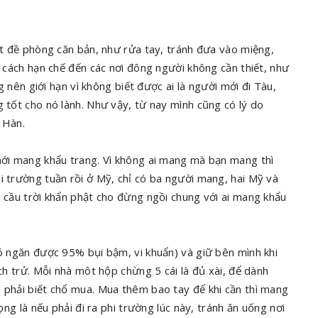
iết đề phòng căn bản, như rửa tay, tránh đưa vào miệng,
g cách hạn chế đến các nơi đông người không cần thiết, như
ng nên giới hạn vì không biết được ai là người mới đi Tàu,
g tốt cho nó lành. Như vậy, từ nay mình cũng có lý do
 Hàn.
 mới mang khẩu trang. Vì không ai mang mà bạn mang thì
i trường tuần rồi ở Mỹ, chỉ có ba người mang, hai Mỹ và
à cầu trời khẩn phật cho đừng ngồi chung với ai mang khẩu
nó ngăn được 95% bụi bậm, vi khuẩn) và giữ bên mình khi
ích trử. Mỗi nhà môt hộp chừng 5 cái là đủ xài, để dành
g phải biết chổ mua. Mua thêm bao tay để khi cần thì mang
ọng là nếu phải đi ra phi trường lúc này, tránh ăn uống nơi