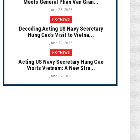
Meets General Phan Van Gian...
June 23, 2026
HOTNEWS
Decoding Acting US Navy Secretary
Hung Cao’s Visit to Vietna...
June 22, 2026
HOTNEWS
Acting US Navy Secretary Hung Cao
Visits Vietnam: A New Stra...
June 22, 2026
CULTURE
Unique Vietnamese Wedding: When the
Tay Ninh Bride Re-enacts...
June 21, 2026
HOTNEWS
The Cần Giờ - Vũng Tàu Sea-Crossing
Road Project: An Analysi...