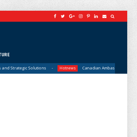
TURE
ions
Canadian Ambassador James Nickel Meets Gener
Hotnews