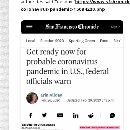
authorities said Tuesday."
https://www.sfchronicl
coronavirus-pandemic-15084220.php