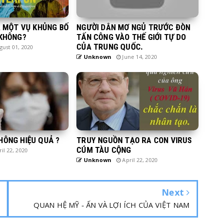
À MỘT VỤ KHỦNG BỐ
NGƯỜI DÂN MƠ NGỦ TRƯỚC ĐÒN
 KHÔNG?
TẤN CÔNG VÀO THẾ GIỚI TỰ DO
CỦA TRUNG QUỐC.
ust 01, 2020
Unknown
June 14, 2020
HÔNG HIỆU QUẢ ?
TRUY NGUỒN TẠO RA CON VIRUS
CÚM TÀU CỘNG
il 22, 2020
Unknown
April 22, 2020
Next
QUAN HỆ MỸ - ẤN VÀ LỢI ÍCH CỦA VIỆT NAM