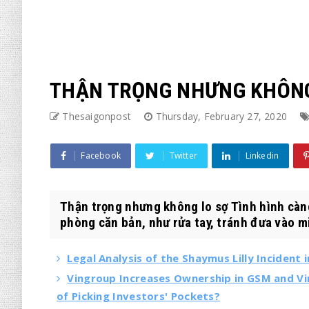
THẬN TRỌNG NHƯNG KHÔNG
Thesaigonpost
Thursday, February 27, 2020
Facebook
Twitter
Linkedin
Thận trọng nhưng không lo sợ Tình hình càng
phòng căn bản, như rửa tay, tránh đưa vào mi
Legal Analysis of the Shaymus Lilly Incident
Vingroup Increases Ownership in GSM and Vi
of Picking Investors' Pockets?