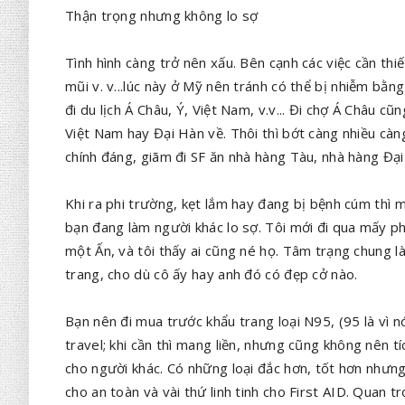
Thận trọng nhưng không lo sợ
Tình hình càng trở nên xấu. Bên cạnh các việc cần th
mũi v. v...lúc này ở Mỹ nên tránh có thể bị nhiễm bằn
đi du lịch Á Châu, Ý, Việt Nam, v.v... Đi chợ Á Châu cũ
Việt Nam hay Đại Hàn về. Thôi thì bớt càng nhiều càn
chính đáng, giãm đi SF ăn nhà hàng Tàu, nhà hàng Đại
Khi ra phi trường, kẹt lắm hay đang bị bệnh cúm thì
bạn đang làm người khác lo sợ. Tôi mới đi qua mấy ph
một Ấn, và tôi thấy ai cũng né họ. Tâm trạng chung l
trang, cho dù cô ấy hay anh đó có đẹp cở nào.
Bạn nên đi mua trước khẩu trang loại N95, (95 là vì 
travel; khi cần thì mang liền, nhưng cũng không nên t
cho người khác. Có những loại đắc hơn, tốt hơn nhưn
cho an toàn và vài thứ linh tinh cho First AID. Quan tr