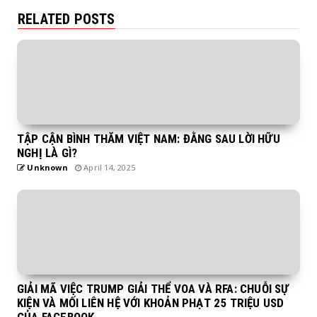
RELATED POSTS
TẬP CẬN BÌNH THĂM VIỆT NAM: ĐẰNG SAU LỜI HỮU
NGHỊ LÀ GÌ?
Unknown
April 14, 2025
GIẢI MÃ VIỆC TRUMP GIẢI THỂ VOA VÀ RFA: CHUỖI SỰ
KIỆN VÀ MỐI LIÊN HỆ VỚI KHOẢN PHẠT 25 TRIỆU USD
CỦA FACEBOOK