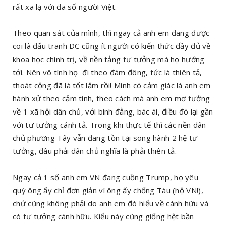
rất xa lạ với đa số người Việt.
Theo quan sát của mình, thì ngay cả anh em đang được
coi là đấu tranh DC cũng ít người có kiến thức đầy đủ về
khoa học chính trị, về nền tảng tư tưởng mà họ hướng
tới. Nên vô tình họ đi theo đám đông, tức là thiên tả,
thoát cộng đã là tốt lắm rồi! Mình có cảm giác là anh em
hành xử theo cảm tính, theo cách mà anh em mơ tưởng
về 1 xã hội dân chủ, với bình đẳng, bác ái, điều đó lại gần
với tư tưởng cánh tả. Trong khi thực tế thì các nền dân
chủ phương Tây vẫn đang tồn tại song hành 2 hệ tư
tưởng, đâu phải dân chủ nghĩa là phải thiên tả.
Ngay cả 1 số anh em VN đang cuồng Trump, họ yêu
quý ông ấy chỉ đơn giản vì ông ấy chống Tàu (hộ VN!),
chứ cũng không phải do anh em đó hiểu về cánh hữu và
có tư tưởng cánh hữu. Kiểu này cũng giống hệt bần