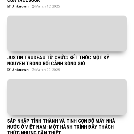
Unknown
March 17, 2025
JUSTIN TRUDEAU TỪ CHỨC: KẾT THÚC MỘT KỶ
NGUYÊN TRONG BỐI CẢNH SÓNG GIÓ
Unknown
March 09, 2025
SÁP NHẬP TỈNH THÀNH VÀ TINH GỌN BỘ MÁY NHÀ
NƯỚC Ở VIỆT NAM: MỘT HÀNH TRÌNH ĐẦY THÁCH
THỨC NHƯNG CẦN THIẾT