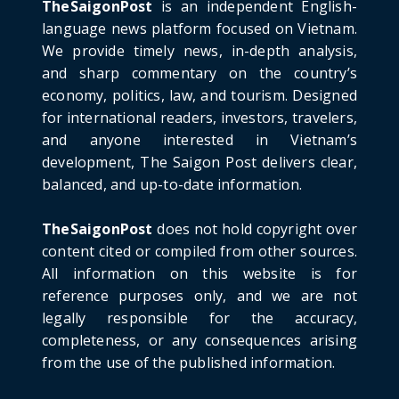
TheSaigonPost
is an independent English-
June 21, 2026
language news platform focused on Vietnam.
We provide timely news, in-depth analysis,
HOTNEWS
and sharp commentary on the country’s
Detailed Analysis of the Cooling-off Period
Law in Timeshare...
economy, politics, law, and tourism. Designed
for international readers, investors, travelers,
June 21, 2026
and anyone interested in Vietnam’s
HOTNEWS
development, The Saigon Post delivers clear,
Prime Minister Lê Minh Hưng’s Visit to
balanced, and up-to-date information.
Russia: A New Step Fo...
June 21, 2026
TheSaigonPost
does not hold copyright over
HOTNEWS
content cited or compiled from other sources.
Politburo: Strictly Handle Acts of Using
All information on this website is for
Pirated Software, C...
reference purposes only, and we are not
June 21, 2026
legally responsible for the accuracy,
completeness, or any consequences arising
from the use of the published information.