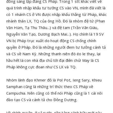
đồng sáng lập đảng CS Pháp. Trong 1 stt khác viết về
quá trình nhập khẩu tư tưởng CS vào VN, mình đã viết là
có 1 nhánh CS ở VN được nhập khẩu thẳng từ Pháp, khác
nhánh thân LX, TQ của ông Hồ. Đó là nhóm đệ tứ (Phan
Văn Hùm, Tạ Thu Thâu...) và đệ tam (Trần Văn Giàu,
Nguyễn Văn Tạo, Dương Bạch Mai...). Họ chính là 19 SV
VN bị Pháp trục xuất do hoạt động CS chống chính
quyền ở Pháp. Đó là những người đem tư tưởng cánh tả
và CS về Nam Kỳ. Những thanh niên đó éo le thay, lại
hầu hết là con nhà địa chủ tới đại điền chủ! May là CS
Pháp không cực đoan như CS LX và TQ.
Nhóm lãnh đạo Khmer đỏ là Pol Pot, Ieng Sary, Khieu
Samphan cũng là những trí thức theo CS Pháp về
Campuchia. Nên cũng có thể nói Pháp cũng là 1 cái nôi
đào tạo CS và cánh tả cho Đông Dương.
Về chính quyền, ở cả nước, nền tảng cánh hữu mới nảy