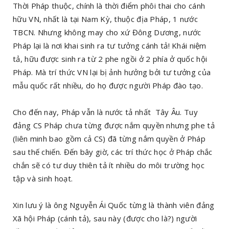
Thời Pháp thuộc, chính là thời điểm phôi thai cho cánh
hữu VN, nhất là tại Nam Kỳ, thuộc địa Pháp, 1 nước
TBCN. Nhưng không may cho xứ Đông Dương, nước
Pháp lại là nơi khai sinh ra tư tưởng cánh tả! Khái niệm
tả, hữu được sinh ra từ 2 phe ngồi ở 2 phía ở quốc hội
Pháp. Mà trí thức VN lại bị ảnh hưởng bởi tư tưởng của
mẫu quốc rất nhiều, do họ được người Pháp đào tạo.
Cho đến nay, Pháp vẫn là nước tả nhất Tây Âu. Tuy
đảng CS Pháp chưa từng được nắm quyền nhưng phe tả
(liên minh bao gồm cả CS) đã từng nắm quyền ở Pháp
sau thế chiến. Đến bây giờ, các trí thức học ở Pháp chắc
chắn sẽ có tư duy thiên tả ít nhiều do môi trường học
tập và sinh hoạt.
Xin lưu ý là ông Nguyễn Ái Quốc từng là thành viên đảng
Xã hội Pháp (cánh tả), sau này (được cho là?) người