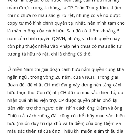
mầm được trong 4 tháng, là CP Trần Trọng Kim, thậm
chí nó chưa rõ màu sắc gì rõ rệt, nhưng có vẻ nó được
copy từ mô hình chính quyền tại Nhật, nên mình tạm cho
là mầm mống của cánh hữu. Sau đó có thêm khoảng 5
năm của chính quyền QGVN, nhưng vì chính quyền này
còn phụ thuộc nhiều vào Pháp nên chưa có màu sắc tư
tưởng tả hữu rõ rệt, chỉ là chống CS thôi.
Ở miền Nam thì giai đoạn cánh hữu nắm quyền cũng khá
ngắn ngủi, trong vòng 20 năm, của VNCH. Trong giai
đoạn đó, đệ nhất CH mới đang xây dựng nền tảng cánh
hữu thực thụ. Còn đệ nhị CH đã có màu sắc thiên tả, do
nhận quá nhiều viện trợ, CP được quyền phân phối lại
tiền viện trợ cho người dân. Nhìn cách ông Diệm và ông
Thiệu cải cách ruộng đất cũng có thể thấy màu sắc thiên
hữu (muốn duy trì địa chủ và tá điền) của ông Diệm và
màu sắc thiên tả của ông Thiệu khi muốn giảm thiểu địa