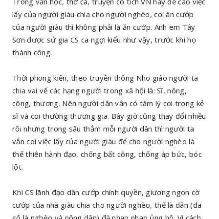
Trong văn học, thơ ca, truyện cổ tích VN hay đề cao việc
lấy của người giàu chia cho người nghèo, coi ăn cướp
của người giàu thì không phải là ăn cướp. Anh em Tây
Sơn được sử gia CS ca ngợi kiểu như vậy, trước khi họ
thành công.
Thời phong kiến, theo truyền thống Nho giáo người ta
chia vai vế các hạng người trong xã hội là: Sĩ, nông,
công, thương. Nên người dân vẫn có tâm lý coi trọng kẻ
sĩ và coi thường thương gia. Bây giờ cũng thay đổi nhiều
rồi nhưng trong sâu thẳm mỗi người dân thì người ta
vẫn coi việc lấy của người giàu để cho người nghèo là
thế thiên hành đạo, chống bất công, chống áp bức, bóc
lột.
Khi CS lãnh đạo dân cướp chính quyền, giương ngọn cờ
cướp của nhà giàu chia cho người nghèo, thế là dân (đa
số là nghèo và nông dân) đã nhao nhao ủng hộ. Vì cách