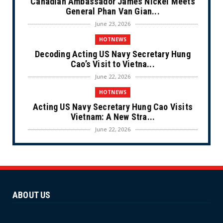
Canadian Ambassador James Nickel Meets
General Phan Van Gian...
June 23, 2026
HOTNEWS
Decoding Acting US Navy Secretary Hung
Cao’s Visit to Vietna...
June 22, 2026
HOTNEWS
Acting US Navy Secretary Hung Cao Visits
Vietnam: A New Stra...
June 22, 2026
CULTURE
Unique Vietnamese Wedding: When the Tay
Ninh Bride Re-enacts...
June 21, 2026
ABOUT US
HOTNEWS
The Cần Giờ - Vũng Tàu Sea-Crossing Road
Project: An Analysi...