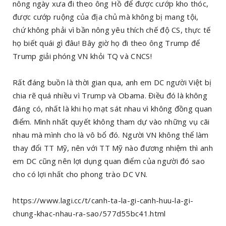
nông ngày xưa đi theo ông Hồ để được cướp kho thóc,
được cướp ruộng của địa chủ mà không bị mang tội,
chứ không phải vì bần nông yêu thích chế độ CS, thực tế
họ biết quái gì đâu! Bây giờ họ đi theo ông Trump để
Trump giải phóng VN khỏi TQ và CNCS!
Rất đáng buồn là thời gian qua, anh em DC người Việt bị
chia rẽ quá nhiều vì Trump và Obama. Điều đó là không
đáng có, nhất là khi họ mạt sát nhau vì không đồng quan
điểm. Mình nhất quyết không tham dự vào những vụ cãi
nhau mà mình cho là vô bổ đó. Người VN không thể làm
thay đổi TT Mỹ, nên với TT Mỹ nào đương nhiệm thì anh
em DC cũng nên lợi dụng quan điểm của người đó sao
cho có lợi nhất cho phong trào DC VN.
https://www.lagi.cc/t/canh-ta-la-gi-canh-huu-la-gi-
chung-khac-nhau-ra-sao/577d55bc41.html