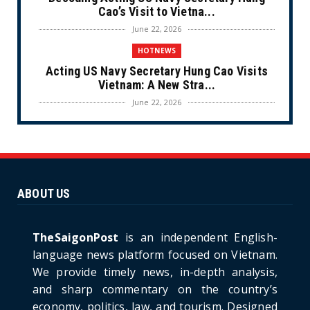
Cao’s Visit to Vietna...
June 22, 2026
HOTNEWS
Acting US Navy Secretary Hung Cao Visits
Vietnam: A New Stra...
June 22, 2026
CULTURE
Unique Vietnamese Wedding: When the Tay
Ninh Bride Re-enacts...
June 21, 2026
ABOUT US
HOTNEWS
The Cần Giờ - Vũng Tàu Sea-Crossing Road
Project: An Analysi...
TheSaigonPost
is an independent English-
June 21, 2026
language news platform focused on Vietnam.
We provide timely news, in-depth analysis,
HOTNEWS
and sharp commentary on the country’s
Detailed Analysis of the Cooling-off Period
Law in Timeshare...
economy, politics, law, and tourism. Designed