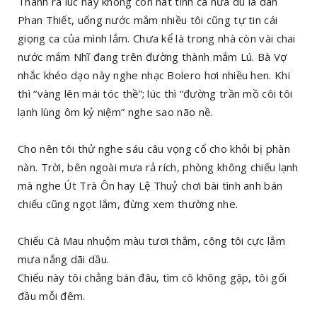
Thành ra lúc này không còn hát tình ca nữa dù là dân
Phan Thiết, uống nước mắm nhiều tôi cũng tự tin cái
giọng ca của mình lắm. Chưa kể là trong nhà còn vài chai
nước mắm Nhĩ đang trên đường thành mắm Lú. Bà Vợ
nhắc khéo dạo này nghe nhạc Bolero hơi nhiều hen. Khi
thì “vàng lên mái tóc thề”; lúc thì “đường trần mồ côi tôi
lạnh lùng ôm kỷ niệm” nghe sao não nề.
Cho nên tôi thử nghe sáu câu vọng cổ cho khỏi bị phàn
nàn. Trời, bên ngoài mưa rả rích, phòng không chiếu lạnh
mà nghe Út Trà Ôn hay Lệ Thuỷ chơi bài tình anh bán
chiếu cũng ngọt lắm, đừng xem thường nhe.
Chiếu Cà Mau nhuộm màu tươi thắm, công tôi cực lắm
mưa nắng dãi dầu.
Chiếu này tôi chẳng bán đâu, tìm cô không gặp, tôi gối
đầu mỗi đêm.