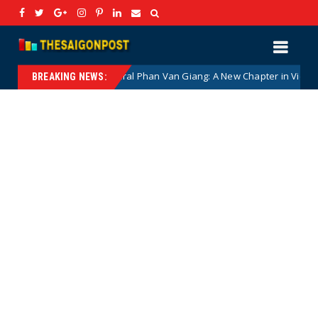
l Meets General Phan Van Giang: A New Chapter in Vietnam–Canada D
BREAKING NEWS: