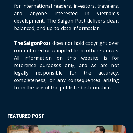
for international readers, investors, travelers,
June 21, 2026
and anyone interested in Vietnam’s
HOTNEWS
development, The Saigon Post delivers clear,
Prime Minister Lê Minh Hưng’s Visit to
balanced, and up-to-date information.
Russia: A New Step Fo...
June 21, 2026
TheSaigonPost
does not hold copyright over
HOTNEWS
content cited or compiled from other sources.
Politburo: Strictly Handle Acts of Using
All information on this website is for
Pirated Software, C...
reference purposes only, and we are not
June 21, 2026
legally responsible for the accuracy,
completeness, or any consequences arising
from the use of the published information.
FEATURED POST