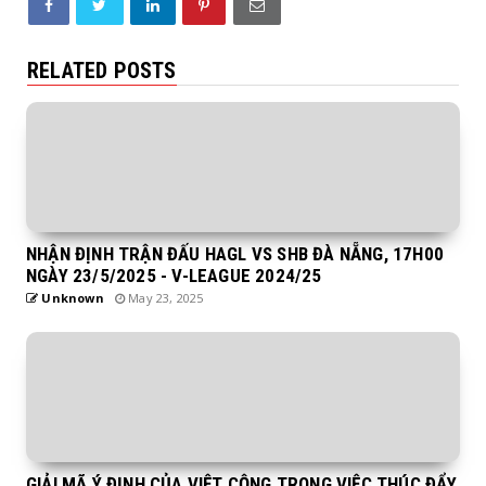
RELATED POSTS
NHẬN ĐỊNH TRẬN ĐẤU HAGL VS SHB ĐÀ NẴNG, 17H00
NGÀY 23/5/2025 - V-LEAGUE 2024/25
Unknown
May 23, 2025
GIẢI MÃ Ý ĐỊNH CỦA VIỆT CỘNG TRONG VIỆC THÚC ĐẨY