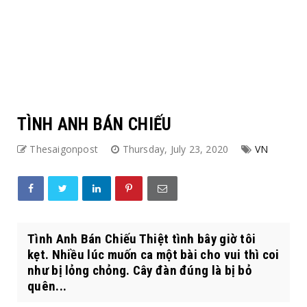
TÌNH ANH BÁN CHIẾU
Thesaigonpost
Thursday, July 23, 2020
VN
Tình Anh Bán Chiếu Thiệt tình bây giờ tôi
kẹt. Nhiều lúc muốn ca một bài cho vui thì coi
như bị lỏng chỏng. Cây đàn đúng là bị bỏ
quên...