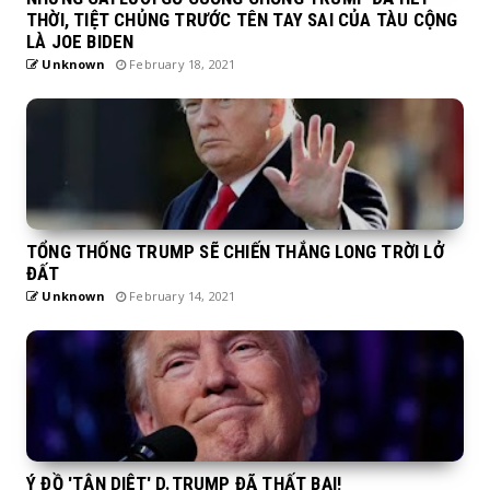
THỜI, TIỆT CHỦNG TRƯỚC TÊN TAY SAI CỦA TÀU CỘNG
LÀ JOE BIDEN
Unknown
February 18, 2021
TỔNG THỐNG TRUMP SẼ CHIẾN THẮNG LONG TRỜI LỞ
ĐẤT
Unknown
February 14, 2021
Ý ĐỒ 'TẬN DIỆT' D.TRUMP ĐÃ THẤT BẠI!