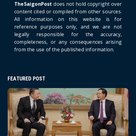
TheSaigonPost
does not hold copyright over
HOTNEWS
content cited or compiled from other sources.
Politburo: Strictly Handle Acts of Using
All information on this website is for
Pirated Software, C...
reference purposes only, and we are not
June 21, 2026
legally responsible for the accuracy,
completeness, or any consequences arising
from the use of the published information.
FEATURED POST