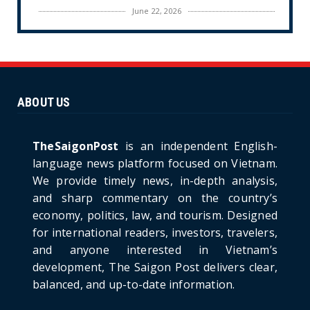
June 22, 2026
CULTURE
Unique Vietnamese Wedding: When the Tay
Ninh Bride Re-enacts...
June 21, 2026
ABOUT US
HOTNEWS
The Cần Giờ - Vũng Tàu Sea-Crossing Road
Project: An Analysi...
TheSaigonPost
is an independent English-
June 21, 2026
language news platform focused on Vietnam.
We provide timely news, in-depth analysis,
HOTNEWS
and sharp commentary on the country’s
Detailed Analysis of the Cooling-off Period
Law in Timeshare...
economy, politics, law, and tourism. Designed
for international readers, investors, travelers,
June 21, 2026
and anyone interested in Vietnam’s
HOTNEWS
development, The Saigon Post delivers clear,
Prime Minister Lê Minh Hưng’s Visit to
balanced, and up-to-date information.
Russia: A New Step Fo...
June 21, 2026