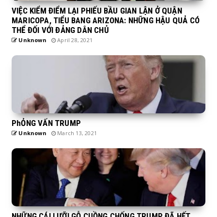
VIỆC KIỂM ĐIỂM LẠI PHIẾU BẦU GIAN LẬN Ở QUẬN
MARICOPA, TIỂU BANG ARIZONA: NHỮNG HẬU QUẢ CÓ
THỂ ĐỐI VỚI ĐẢNG DÂN CHỦ
Unknown
April 28, 2021
PhỎNG VẤN TRUMP
Unknown
March 13, 2021
NHỮNG CÁI LƯỠI GỖ CUỒNG CHỐNG TRUMP ĐÃ HẾT