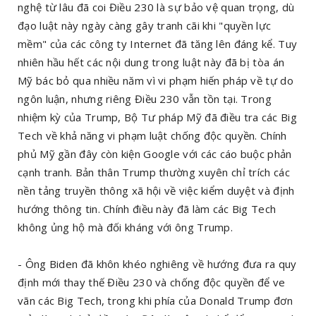
nghệ từ lâu đã coi Điều 230 là sự bảo vệ quan trọng, dù
đạo luật này ngày càng gây tranh cãi khi "quyền lực
mềm" của các công ty Internet đã tăng lên đáng kể. Tuy
nhiên hầu hết các nội dung trong luật này đã bị tòa án
Mỹ bác bỏ qua nhiều năm vì vi phạm hiến pháp về tự do
ngôn luận, nhưng riêng Điều 230 vẫn tồn tại. Trong
nhiệm kỳ của Trump, Bộ Tư pháp Mỹ đã điều tra các Big
Tech về khả năng vi phạm luật chống độc quyền. Chính
phủ Mỹ gần đây còn kiện Google với các cáo buộc phản
cạnh tranh. Bản thân Trump thường xuyên chỉ trích các
nền tảng truyền thông xã hội về việc kiểm duyệt và định
hướng thông tin. Chính điều này đã làm các Big Tech
không ủng hộ mà đối kháng với ông Trump.
- Ông Biden đã khôn khéo nghiêng về hướng đưa ra quy
định mới thay thế Điều 230 và chống độc quyền để ve
vãn các Big Tech, trong khi phía của Donald Trump đơn