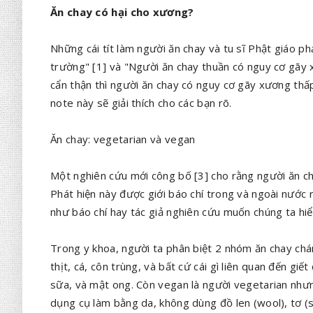
Ăn chay có hại cho xương?
Những cái tít làm người ăn chay và tu sĩ Phật giáo p
trường" [1] và "Người ăn chay thuần có nguy cơ gãy
cẩn thận thì người ăn chay có nguy cơ gãy xương thấ
note này sẽ giải thích cho các bạn rõ.
Ăn chay: vegetarian và vegan
Một nghiên cứu mới công bố [3] cho rằng người ăn c
Phát hiện này được giới báo chí trong và ngoài nước 
như báo chí hay tác giả nghiên cứu muốn chúng ta hiể
Trong y khoa, người ta phân biệt 2 nhóm ăn chay chá
thịt, cá, côn trùng, và bất cứ cái gì liên quan đến gi
sữa, và mật ong. Còn vegan là người vegetarian như
dụng cụ làm bằng da, không dùng đồ len (wool), tơ (s