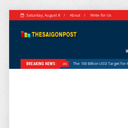
Saturday, August 8
About
Write for Us
sion
The 100 Billion USD Target for Agricultural, Fores
Hotnews
BREAKING NEWS: