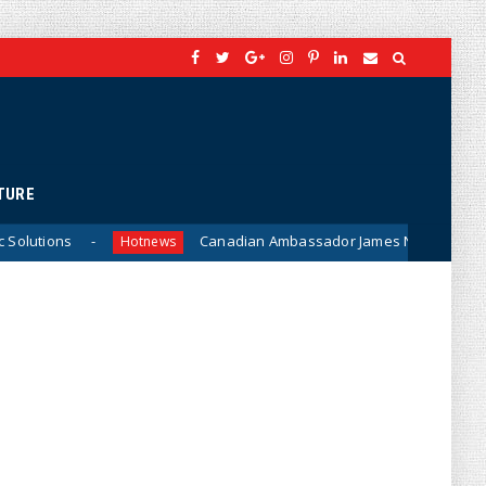
TURE
Canadian Ambassador James Nickel Meets General Phan Va
Hotnews