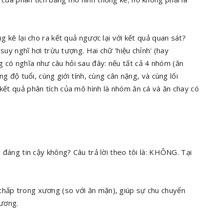
ng kê lại cho ra kết quả ngược lại với kết quả quan sát?
à suy nghĩ hơi trừu tượng. Hai chữ 'hiệu chỉnh' (hay
 có nghĩa như câu hỏi sau đây: nếu tất cả 4 nhóm (ăn
ùng độ tuổi, cùng giới tính, cùng cân nặng, và cùng lối
 kết quả phân tích của mô hình là nhóm ăn cá và ăn chay có
ó đáng tin cậy không? Câu trả lời theo tôi là: KHÔNG. Tại
thấp trong xương (so với ăn mặn), giúp sự chu chuyển
ương.