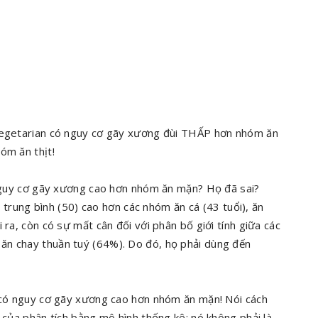
 vegetarian có nguy cơ gãy xương đùi THẤP hơn nhóm ăn
óm ăn thịt!
ó nguy cơ gãy xương cao hơn nhóm ăn mặn? Họ đã sai?
ổi trung bình (50) cao hơn các nhóm ăn cá (43 tuổi), ăn
 ra, còn có sự mất cân đối với phân bố giới tính giữa các
ăn chay thuần tuý (64%). Do đó, họ phải dùng đến
y có nguy cơ gãy xương cao hơn nhóm ăn mặn! Nói cách
' của phân tích bằng mô hình thống kê; nó không phải là