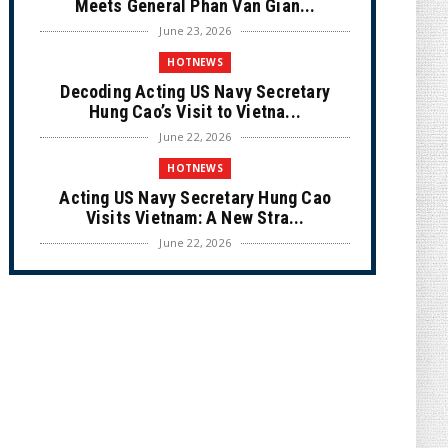
Meets General Phan Van Gian...
June 23, 2026
HOTNEWS
Decoding Acting US Navy Secretary
Hung Cao’s Visit to Vietna...
June 22, 2026
HOTNEWS
Acting US Navy Secretary Hung Cao
Visits Vietnam: A New Stra...
June 22, 2026
CULTURE
Unique Vietnamese Wedding: When the
Tay Ninh Bride Re-enacts...
June 21, 2026
HOTNEWS
The Cần Giờ - Vũng Tàu Sea-Crossing
Road Project: An Analysi...