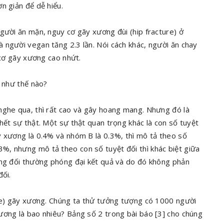
n giản để dễ hiểu.
gười ăn mặn, nguy cơ gãy xương đùi (hip fracture) ở
 người vegan tăng 2.3 lần. Nói cách khác, người ăn chay
 cơ gãy xương cao nhứt.
y như thế nào?
nghe qua, thì rất cao và gây hoang mang. Nhưng đó là
hết sự thật. Một sự thật quan trọng khác là con số tuyệt
y xương là 0.4% và nhóm B là 0.3%, thì mô tả theo số
%, nhưng mô tả theo con số tuyệt đối thì khác biệt giữa
ơng đối thường phóng đại kết quả và do đó không phản
đối.
ate) gãy xương. Chúng ta thử tưởng tượng có 1000 người
ương là bao nhiêu? Bảng số 2 trong bài báo [3] cho chúng