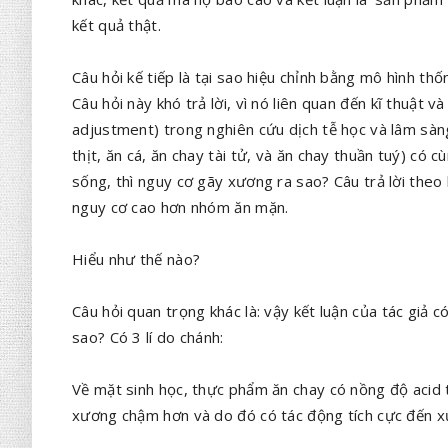
kết quả thật.
Câu hỏi kế tiếp là tại sao hiệu chỉnh bằng mô hình thố
Câu hỏi này khó trả lời, vì nó liên quan đến kĩ thuật v
adjustment) trong nghiên cứu dịch tễ học và lâm sàng
thịt, ăn cá, ăn chay tài tử, và ăn chay thuần tuý) có c
sống, thì nguy cơ gãy xương ra sao? Câu trả lời theo
nguy cơ cao hơn nhóm ăn mặn.
Hiểu như thế nào?
Câu hỏi quan trọng khác là: vậy kết luận của tác giả c
sao? Có 3 lí do chánh:
Về mặt sinh học, thực phẩm ăn chay có nồng độ acid 
xương chậm hơn và do đó có tác động tích cực đến x