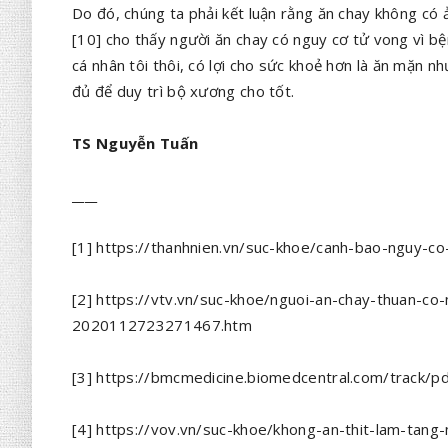
Do đó, chúng ta phải kết luận rằng ăn chay không có
[10] cho thấy người ăn chay có nguy cơ tử vong vì b
cá nhân tôi thôi, có lợi cho sức khoẻ hơn là ăn mặn 
đủ để duy trì bộ xương cho tốt.
TS Nguyễn Tuấn
____
[1] https://thanhnien.vn/suc-khoe/canh-bao-nguy-c
[2] https://vtv.vn/suc-khoe/nguoi-an-chay-thuan-c
2020112723271467.htm
[3] https://bmcmedicine.biomedcentral.com/track/
[4] https://vov.vn/suc-khoe/khong-an-thit-lam-tan