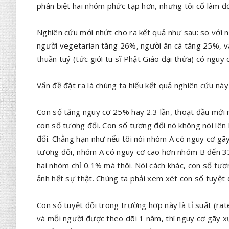
phân biệt hai nhóm phức tạp hơn, nhưng tôi cố làm đơ
Nghiên cứu mới nhứt cho ra kết quả như sau: so với n
người vegetarian tăng 26%, người ăn cá tăng 25%, và
thuần tuý (tức giới tu sĩ Phật Giáo đại thừa) có nguy
Vấn đề đặt ra là chúng ta hiểu kết quả nghiên cứu nà
Con số tăng nguy cơ 25% hay 2.3 lần, thoạt đầu mới 
con số tương đối. Con số tương đối nó không nói lên 
đối. Chẳng hạn như nếu tôi nói nhóm A có nguy cơ gã
tương đối, nhóm A có nguy cơ cao hơn nhóm B đến 33
hai nhóm chỉ 0.1% mà thôi. Nói cách khác, con số tư
ảnh hết sự thật. Chúng ta phải xem xét con số tuyệt 
Con số tuyệt đối trong trường hợp này là tỉ suất (r
và mỗi người được theo dõi 1 năm, thì nguy cơ gãy x