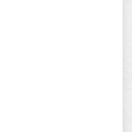
June 21, 2026
HOTNEWS
Detailed Analysis of the Cooling-off
Period Law in Timeshare...
June 21, 2026
HOTNEWS
Prime Minister Lê Minh Hưng’s Visit to
Russia: A New Step Fo...
June 21, 2026
HOTNEWS
Politburo: Strictly Handle Acts of Using
Pirated Software, C...
June 21, 2026