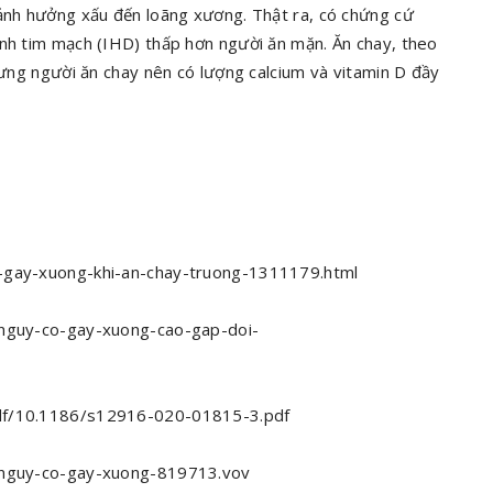
 ảnh hưởng xấu đến loãng xương. Thật ra, có chứng cứ
ệnh tim mạch (IHD) thấp hơn người ăn mặn. Ăn chay, theo
nhưng người ăn chay nên có lượng calcium và vitamin D đầy
o-gay-xuong-khi-an-chay-truong-1311179.html
o-nguy-co-gay-xuong-cao-gap-doi-
pdf/10.1186/s12916-020-01815-3.pdf
g-nguy-co-gay-xuong-819713.vov