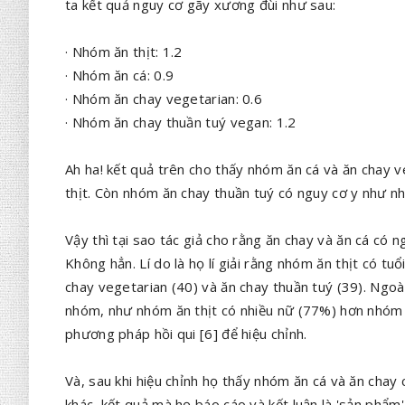
ta kết quả nguy cơ gãy xương đùi như sau:
· Nhóm ăn thịt: 1.2
· Nhóm ăn cá: 0.9
· Nhóm ăn chay vegetarian: 0.6
· Nhóm ăn chay thuần tuý vegan: 1.2
Ah ha! kết quả trên cho thấy nhóm ăn cá và ăn chay
thịt. Còn nhóm ăn chay thuần tuý có nguy cơ y như nh
Vậy thì tại sao tác giả cho rằng ăn chay và ăn cá c
Không hẳn. Lí do là họ lí giải rằng nhóm ăn thịt có tu
chay vegetarian (40) và ăn chay thuần tuý (39). Ngoài
nhóm, như nhóm ăn thịt có nhiều nữ (77%) hơn nhóm 
phương pháp hồi qui [6] để hiệu chỉnh.
Và, sau khi hiệu chỉnh họ thấy nhóm ăn cá và ăn cha
khác, kết quả mà họ báo cáo và kết luận là 'sản phẩm