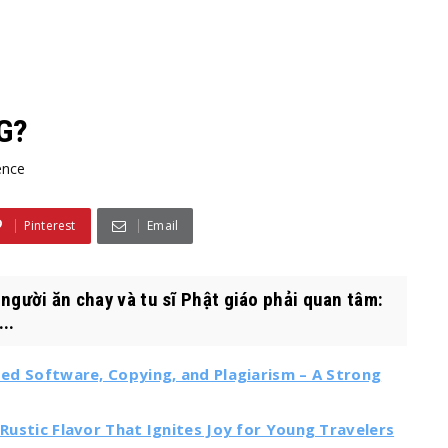
G?
ence
Pinterest
Email
người ăn chay và tu sĩ Phật giáo phải quan tâm:
..
ated Software, Copying, and Plagiarism – A Strong
 Rustic Flavor That Ignites Joy for Young Travelers