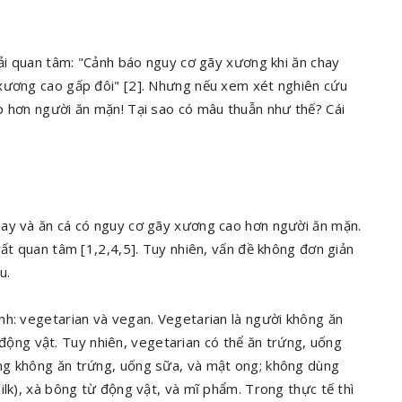
hải quan tâm: "Cảnh báo nguy cơ gãy xương khi ăn chay
 xương cao gấp đôi" [2]. Nhưng nếu xem xét nghiên cứu
p hơn người ăn mặn! Tại sao có mâu thuẫn như thế? Cái
hay và ăn cá có nguy cơ gãy xương cao hơn người ăn mặn.
rất quan tâm [1,2,4,5]. Tuy nhiên, vấn đề không đơn giản
u.
nh: vegetarian và vegan. Vegetarian là người không ăn
ết động vật. Tuy nhiên, vegetarian có thể ăn trứng, uống
ng không ăn trứng, uống sữa, và mật ong; không dùng
ilk), xà bông từ động vật, và mĩ phẩm. Trong thực tế thì