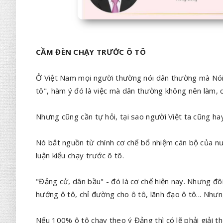
CẦM ĐÈN CHẠY TRƯỚC Ô TÔ
Ở Việt Nam mọi người thường nói dân thường mà Nói 
tô", hàm ý đó là việc mà dân thường không nên làm, 
Nhưng cũng cần tự hỏi, tại sao người Việt ta cũng h
Nó bắt nguồn từ chính cơ chế bổ nhiệm cán bộ của nư
luận kiểu chạy trước ô tô.
"Đảng cử, dân bầu" - đó là cơ chế hiện nay. Nhưng đôi
hướng ô tô, chỉ đường cho ô tô, lãnh đạo ô tô... Như
Nếu 100% ô tô chạy theo ý Đảng thì có lẽ phải giải t