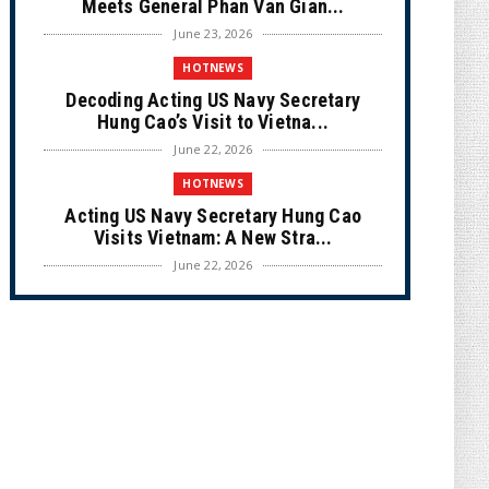
Meets General Phan Van Gian...
June 23, 2026
HOTNEWS
Decoding Acting US Navy Secretary
Hung Cao’s Visit to Vietna...
June 22, 2026
HOTNEWS
Acting US Navy Secretary Hung Cao
Visits Vietnam: A New Stra...
June 22, 2026
CULTURE
Unique Vietnamese Wedding: When the
Tay Ninh Bride Re-enacts...
June 21, 2026
HOTNEWS
The Cần Giờ - Vũng Tàu Sea-Crossing
Road Project: An Analysi...