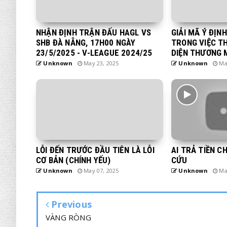
NHẬN ĐỊNH TRẬN ĐẤU HAGL VS
GIẢI MÃ Ý ĐỊN
SHB ĐÀ NẴNG, 17H00 NGÀY
TRONG VIỆC T
23/5/2025 - V-LEAGUE 2024/25
DIỆN THƯƠNG 
Unknown
May 23, 2025
Unknown
May
LỖI ĐẾN TRƯỚC ĐẦU TIÊN LÀ LỖI
AI TRẢ TIỀN C
CƠ BẢN (CHÍNH YẾU)
CỨU
Unknown
May 07, 2025
Unknown
May
Previous
VÀNG RÒNG