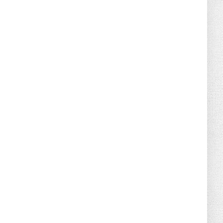
June 21, 2026
HOTNEWS
Detailed Analysis of the Cooling-off
Period Law in Timeshare...
June 21, 2026
HOTNEWS
Prime Minister Lê Minh Hưng’s Visit to
Russia: A New Step Fo...
June 21, 2026
HOTNEWS
Politburo: Strictly Handle Acts of Using
Pirated Software, C...
June 21, 2026