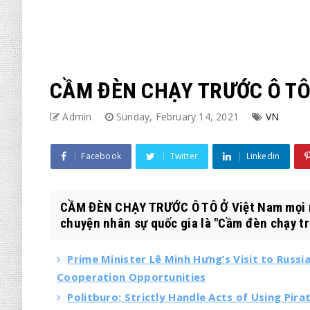
CẦM ĐÈN CHẠY TRƯỚC Ô T
Admin
Sunday, February 14, 2021
VN
Facebook
Twitter
Linkedin
CẦM ĐÈN CHẠY TRƯỚC Ô TÔ Ở Việt Nam mọi n
chuyện nhân sự quốc gia là "Cầm đèn chạy trư
Prime Minister Lê Minh Hưng’s Visit to Russ
Cooperation Opportunities
Politburo: Strictly Handle Acts of Using Pir