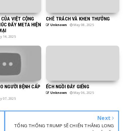
H CỦA VIỆT CỘNG
CHÊ TRÁCH VÀ KHEN THƯỞNG
HÚC ĐẨY META HIỆN
Unknown
May 08, 2025
MẠI
 14, 2025
HO NGƯỜI BỆNH CẤP
ẾCH NGỒI ĐÁY GIẾNG
Unknown
May 06, 2025
 07, 2025
Next
TỔNG THỐNG TRUMP SẼ CHIẾN THẮNG LONG