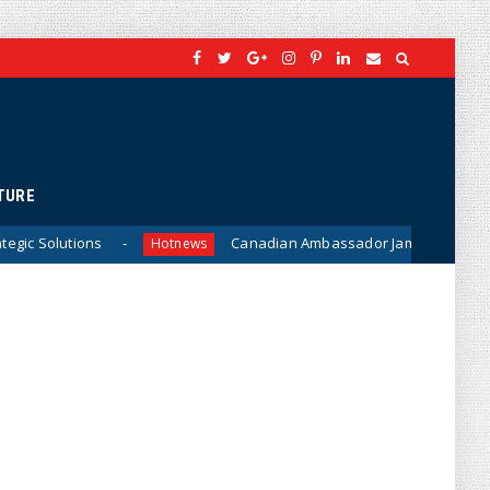
TURE
Canadian Ambassador James Nickel Meets General Phan V
Hotnews