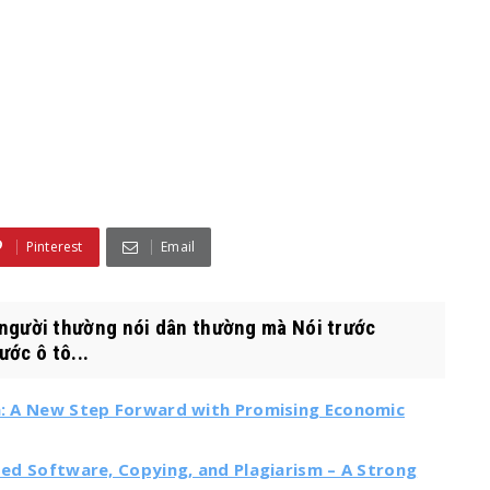
Ô
Pinterest
Email
gười thường nói dân thường mà Nói trước
ớc ô tô...
ia: A New Step Forward with Promising Economic
ated Software, Copying, and Plagiarism – A Strong