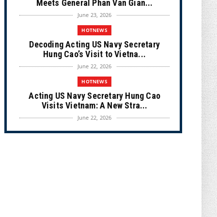
Meets General Phan Van Gian...
June 23, 2026
HOTNEWS
Decoding Acting US Navy Secretary
Hung Cao’s Visit to Vietna...
June 22, 2026
HOTNEWS
Acting US Navy Secretary Hung Cao
Visits Vietnam: A New Stra...
June 22, 2026
CULTURE
Unique Vietnamese Wedding: When the
Tay Ninh Bride Re-enacts...
June 21, 2026
HOTNEWS
The Cần Giờ - Vũng Tàu Sea-Crossing
Road Project: An Analysi...