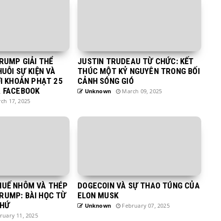
TRUMP GIẢI THỂ
JUSTIN TRUDEAU TỪ CHỨC: KẾT
HUỖI SỰ KIỆN VÀ
THÚC MỘT KỶ NGUYÊN TRONG BỐI
ỚI KHOẢN PHẠT 25
CẢNH SÓNG GIÓ
A FACEBOOK
Unknown
March 09, 2025
ch 17, 2025
HUẾ NHÔM VÀ THÉP
DOGECOIN VÀ SỰ THAO TÚNG CỦA
RUMP: BÀI HỌC TỪ
ELON MUSK
KHỨ
Unknown
February 07, 2025
ruary 11, 2025