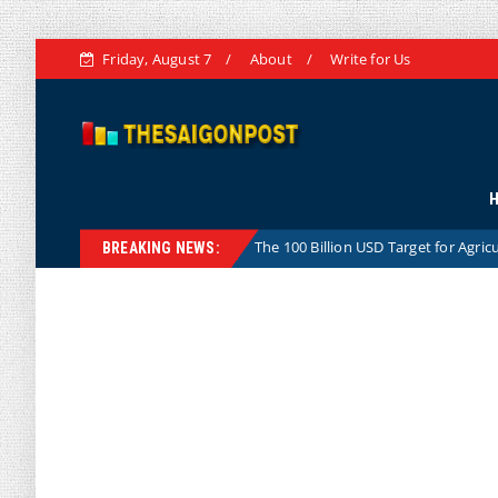
Friday, August 7
About
Write for Us
The 100 Billion USD Target for Agricultural, Forestry an
Hotnews
BREAKING NEWS: