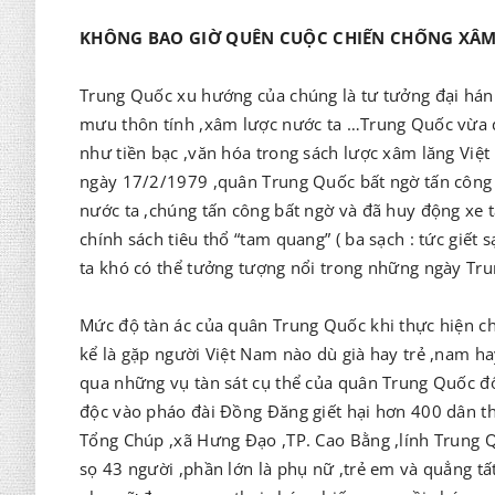
KHÔNG BAO GIỜ QUÊN CUỘC CHIẾN CHỐNG XÂM 
Trung Quốc xu hướng của chúng là tư tưởng đại hán
mưu thôn tính ,xâm lược nước ta …Trung Quốc vừa 
như tiền bạc ,văn hóa trong sách lược xâm lăng Việ
ngày 17/2/1979 ,quân Trung Quốc bất ngờ tấn công ồ 
nước ta ,chúng tấn công bất ngờ và đã huy động xe t
chính sách tiêu thổ “tam quang” ( ba sạch : tức giết
ta khó có thể tưởng tượng nổi trong những ngày Tr
Mức độ tàn ác của quân Trung Quốc khi thực hiện chí
kể là gặp người Việt Nam nào dù già hay trẻ ,nam ha
qua những vụ tàn sát cụ thể của quân Trung Quốc đ
độc vào pháo đài Đồng Đăng giết hại hơn 400 dân t
Tổng Chúp ,xã Hưng Đạo ,TP. Cao Bằng ,lính Trung 
sọ 43 người ,phần lớn là phụ nữ ,trẻ em và quẳng t