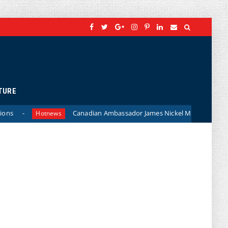
TURE
Canadian Ambassador James Nickel Meets General Phan Van Giang:
s