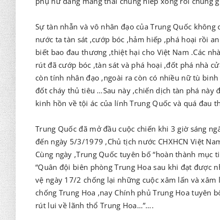
phụ nữ đang mang thai chúng hiếp xong rồi chúng g
Sự tàn nhẫn và vô nhân đạo của Trung Quốc không dừ
nước ta tàn sát ,cướp bóc ,hảm hiếp ,phá hoại rồi an
biết bao đau thương ,thiệt hại cho Việt Nam .Các n
rút đã cướp bóc ,tàn sát và phá hoại ,đốt phá nhà 
còn tính nhân đạo ,ngoài ra còn có nhiều nữ tù binh 
đốt cháy thủ tiêu …Sau này ,chiến dịch tàn phá này đ
kinh hồn về tội ác của lính Trung Quốc và quá đau 
Trung Quốc đã mở đầu cuộc chiến khi 3 giờ sáng ng
đến ngày 5/3/1979 ,Chủ tịch nước CHXHCN Việt Nam 
Cùng ngày ,Trung Quốc tuyên bố “hoàn thành mục tiê
“Quân đội biên phòng Trung Hoa sau khi đạt được n
vệ ngày 17/2 chống lại những cuộc xâm lấn và xâm 
chống Trung Hoa ,nay Chính phủ Trung Hoa tuyên bố 
rút lui về lãnh thổ Trung Hoa…”….