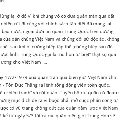
iết …
ng lại ở đó vì khi chúng vô cớ đưa quân tràn qua đất
 nhiên rút đi cùng với chính sách tận diệt đã mang lại
hà báo nước ngoài đưa tin quân Trung Quốc trên đường
cửa của dân chúng Việt Nam và chúng đối sử độc ác ,không
chết sau khi bị cưỡng hiếp tập thể ,chúng hiếp sau đó
ược lính Trung Quốc gọi là “nụ hôn từ biệt” thật sự quá
thương cho Việt Nam ….
ày 17/2/1979 xua quân tràn qua biên giới Việt Nam cho
- Tôn Đức Thắng ra lệnh tổng động viên toàn quốc.
u chiến tranh” và rút quân. Tuyên bố rút quân có đoạn :
hững mục đích đề ra vì buộc phải mở cuộc phản công tự
lược có vũ trang không dứt của quân xâm lược Việt Nam
kể từ ngày 5/3 tất cả các quân biên giới Trung Hoa sẽ