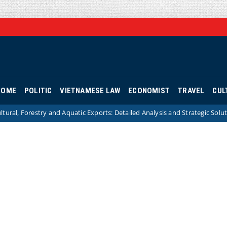
HOME
POLITIC
VIETNAMESE LAW
ECONOMIST
TRAVEL
CUL
d Aquatic Exports: Detailed Analysis and Strategic Solutions
Hotnew