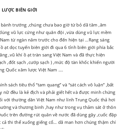
LƯỢC BIÊN GIỚI
 bành trướng ,chúng chưa bao giờ từ bỏ dã tâm ,âm
dùng vũ lực cứng như quân đội ,vừa dùng vũ lực mềm
t Nam từ ngàn năm trước cho đến hiện tại …Rạng sáng
ạt dọc tuyến biên giới đi qua 6 tỉnh biên giới phía bắc
ăng ,vũ khí ồ ạt tràn sang Việt Nam và đã thực hiện
 sạch ,đốt sạch ,cướp sạch ) ,mức độ tàn khốc khiến người
ung Quốc xâm lược Việt Nam ….
nh sách tiêu thổ “tam quang” và “sát cách vô luận” ,bất
y nữ đều là kẻ địch và phải giết hết và được minh chứng
ối với thường dân Việt Nam như lính Trung Quốc thả hơi
hường và thương binh ,hay như trong vụ thảm sát ở thôn
Quốc trên đường rút quân về nước đã dùng gậy ,cuốc đập
ất cả thi thể xuống giếng cổ… dã man hơn chúng thậm chí