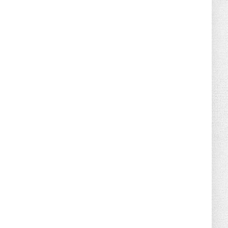
June 21, 2026
HOTNEWS
Detailed Analysis of the Cooling-off
Period Law in Timeshare...
June 21, 2026
HOTNEWS
Prime Minister Lê Minh Hưng’s Visit to
Russia: A New Step Fo...
June 21, 2026
HOTNEWS
Politburo: Strictly Handle Acts of Using
Pirated Software, C...
June 21, 2026