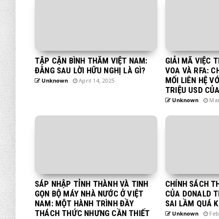
TẬP CẬN BÌNH THĂM VIỆT NAM:
GIẢI MÃ VIỆC 
ĐẰNG SAU LỜI HỮU NGHỊ LÀ GÌ?
VOA VÀ RFA: C
MỐI LIÊN HỆ V
Unknown
April 14, 2025
TRIỆU USD CỦ
Unknown
Mar
SÁP NHẬP TỈNH THÀNH VÀ TINH
CHÍNH SÁCH T
GỌN BỘ MÁY NHÀ NƯỚC Ở VIỆT
CỦA DONALD T
NAM: MỘT HÀNH TRÌNH ĐẦY
SAI LẦM QUÁ 
THÁCH THỨC NHƯNG CẦN THIẾT
Unknown
Feb