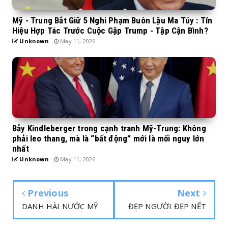
Mỹ - Trung Bắt Giữ 5 Nghi Phạm Buôn Lậu Ma Túy : Tín
Hiệu Hợp Tác Trước Cuộc Gặp Trump - Tập Cận Bình?
Unknown
May 11, 2026
Bẫy Kindleberger trong cạnh tranh Mỹ-Trung: Không
phải leo thang, mà là “bất động” mới là mối nguy lớn
nhất
Unknown
May 11, 2026
Previous
Next
DANH HÀI NƯỚC MỸ
ĐẸP NGƯỜI ĐẸP NẾT