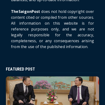
Russia: A New Step Fo...
June 21, 2026
TheSaigonPost
does not hold copyright over
HOTNEWS
content cited or compiled from other sources.
Politburo: Strictly Handle Acts of Using
All information on this website is for
Pirated Software, C...
reference purposes only, and we are not
June 21, 2026
legally responsible for the accuracy,
completeness, or any consequences arising
from the use of the published information.
FEATURED POST