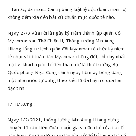
- Tàn ác, dã man... Cai trị bằng luật lệ độc đoán, man rợ,
không đếm xỉa đến bất cứ chuẩn mực quốc tế nào.
Ngày 27/3 vừa rồi là ngày kỷ niệm thành lập quân đội
Myanmar sau Thế Chiến II, Thống tướng Min Aung
Hliang tổng tư lệnh quân đội Myanmar tổ chức kỷ niệm
tẻ nhạt vì bị toàn dân Myanmar chống đối, chỉ duy nhất
một vị khách quốc tế đến tham dự là thứ trưởng Bộ
Quốc phòng Nga. Cũng chính ngày hôm ấy bóng dáng
một nhà nước tự xưng theo kiểu IS đã hiện rõ qua hai
đặc tính :
1/ Tự Xưng :
Ngày 1/2/2021, thống tướng Min Aung Hliang dựng
chuyện tố cáo Liên đoàn quốc gia vì dân chủ của bà cố
vấn Aung San Suu Kyi gian lận bầu cử để bắt giam bà cố