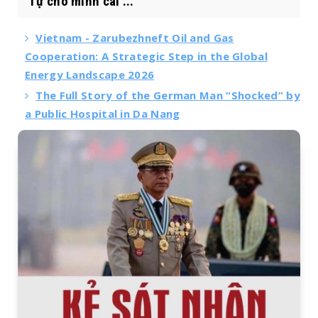
Tự cho mình cái ...
Vietnam - Zarubezhneft Oil and Gas
Cooperation: A Strategic Step in the Global
Energy Landscape 2026
The Full Story of the German Man “Shocked” by
a Public Hospital in Da Nang