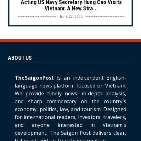
Acting US Navy Secretary Hung Cao Visits
Vietnam: A New Stra...
June 22, 2026
CULTURE
Unique Vietnamese Wedding: When the Tay
Ninh Bride Re-enacts...
June 21, 2026
ABOUT US
HOTNEWS
The Cần Giờ - Vũng Tàu Sea-Crossing Road
Project: An Analysi...
TheSaigonPost
is an independent English-
June 21, 2026
language news platform focused on Vietnam.
We provide timely news, in-depth analysis,
HOTNEWS
and sharp commentary on the country’s
Detailed Analysis of the Cooling-off Period
Law in Timeshare...
economy, politics, law, and tourism. Designed
for international readers, investors, travelers,
June 21, 2026
and anyone interested in Vietnam’s
HOTNEWS
development, The Saigon Post delivers clear,
Prime Minister Lê Minh Hưng’s Visit to
balanced, and up-to-date information.