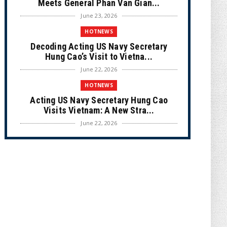
Meets General Phan Van Gian...
June 23, 2026
HOTNEWS
Decoding Acting US Navy Secretary
Hung Cao’s Visit to Vietna...
June 22, 2026
HOTNEWS
Acting US Navy Secretary Hung Cao
Visits Vietnam: A New Stra...
June 22, 2026
CULTURE
Unique Vietnamese Wedding: When the
Tay Ninh Bride Re-enacts...
June 21, 2026
HOTNEWS
The Cần Giờ - Vũng Tàu Sea-Crossing
Road Project: An Analysi...