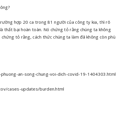
không?
trường hợp 20 ca trong 81 người của công ty kia, thì rõ
 là thất bại hoàn toàn. Nó chứng tỏ rằng chúng ta không
ó chứng tỏ rằng, cách thức chúng ta làm đã không còn phù
en-phuong-an-song-chung-voi-dich-covid-19-1404303.html
ncov/cases-updates/burden.html