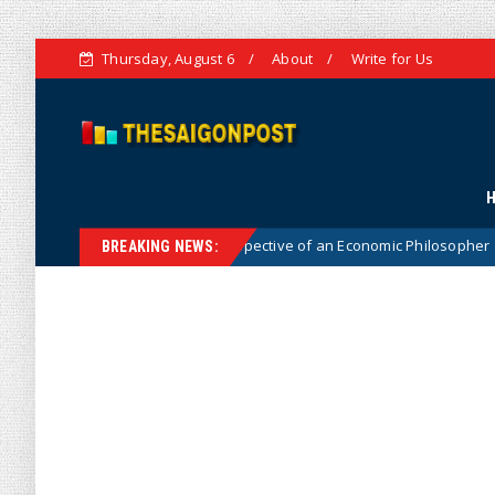
Thursday, August 6
About
Write for Us
is from the Perspective of an Economic Philosopher
D
Hotnews
BREAKING NEWS: