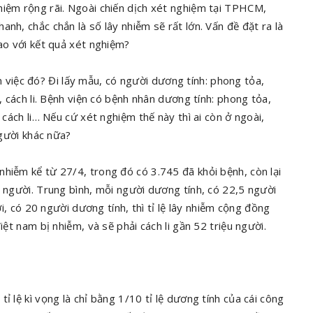
hiệm rộng rãi. Ngoài chiến dịch xét nghiệm tại TPHCM,
nh, chắc chắn là số lây nhiễm sẽ rất lớn. Vấn đề đặt ra là
sao với kết quả xét nghiệm?
làm việc đó? Đi lấy mẫu, có người dương tính: phong tỏa,
, cách li. Bệnh viện có bệnh nhân dương tính: phong tỏa,
 cách li… Nếu cứ xét nghiệm thế này thì ai còn ở ngoài,
người khác nữa?
hiễm kể từ 27/4, trong đó có 3.745 đã khỏi bệnh, còn lại
9 người. Trung bình, mỗi người dương tính, có 22,5 người
ời, có 20 người dương tính, thì tỉ lệ lây nhiễm cộng đồng
iệt nam bị nhiễm, và sẽ phải cách li gần 52 triệu người.
ỉ lệ kì vọng là chỉ bằng 1/10 tỉ lệ dương tính của cái công