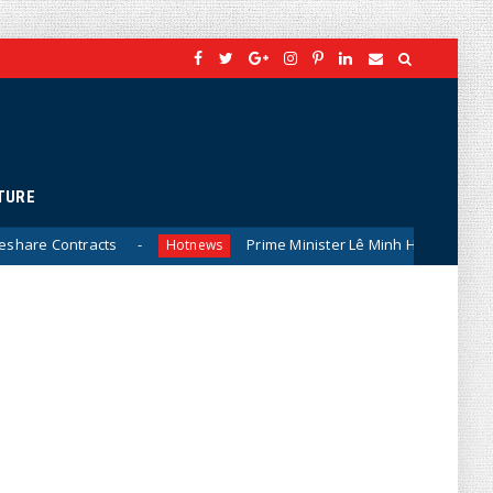
TURE
Prime Minister Lê Minh Hưng’s Visit to Russia: A New S
Hotnews