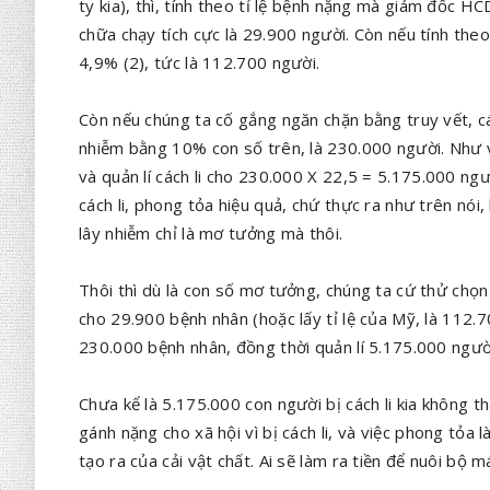
ty kia), thì, tính theo tỉ lệ bệnh nặng mà giám đốc 
chữa chạy tích cực là 29.900 người. Còn nếu tính the
4,9% (2), tức là 112.700 người.
Còn nếu chúng ta cố gắng ngăn chặn bằng truy vết, cá
nhiễm bằng 10% con số trên, là 230.000 người. Như v
và quản lí cách li cho 230.000 X 22,5 = 5.175.000 ngườ
cách li, phong tỏa hiệu quả, chứ thực ra như trên nói
lây nhiễm chỉ là mơ tưởng mà thôi.
Thôi thì dù là con số mơ tưởng, chúng ta cứ thử chọn
cho 29.900 bệnh nhân (hoặc lấy tỉ lệ của Mỹ, là 112.
230.000 bệnh nhân, đồng thời quản lí 5.175.000 người
Chưa kể là 5.175.000 con người bị cách li kia không th
gánh nặng cho xã hội vì bị cách li, và việc phong tỏa
tạo ra của cải vật chất. Ai sẽ làm ra tiền để nuôi bộ m