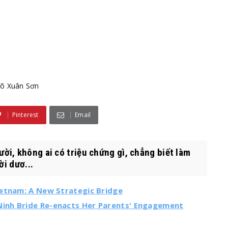
õ Xuân Sơn
Pinterest
Email
i, không ai có triệu chứng gì, chẳng biết làm
ời dươ...
ietnam: A New Strategic Bridge
inh Bride Re-enacts Her Parents' Engagement