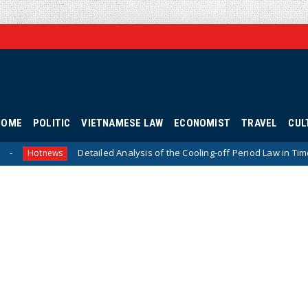
HOME
POLITIC
VIETNAMESE LAW
ECONOMIST
TRAVEL
CUL
etailed Analysis of the Cooling-off Period Law in Timeshare Contracts