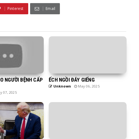
Pinterest
Email
HO NGƯỜI BỆNH CẤP
ẾCH NGỒI ĐÁY GIẾNG
Unknown
May 06, 2025
 07, 2025