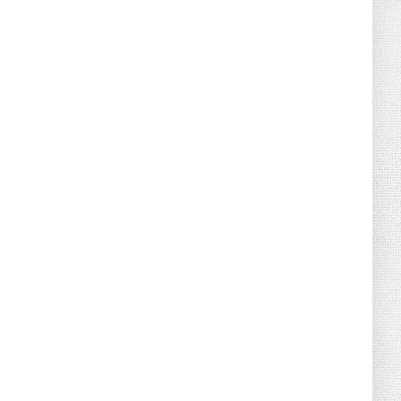
June 21, 2026
HOTNEWS
Detailed Analysis of the Cooling-off
Period Law in Timeshare...
June 21, 2026
HOTNEWS
Prime Minister Lê Minh Hưng’s Visit to
Russia: A New Step Fo...
June 21, 2026
HOTNEWS
Politburo: Strictly Handle Acts of Using
Pirated Software, C...
June 21, 2026