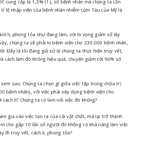
HCDC cung cấp là 1,3% (1), số bệnh nhân mà chúng ta cần
o tỉ lệ nhập viện của bệnh nhân nhiễm cúm Tàu của Mỹ là
ch li, phong tỏa như đang làm, với hi vọng giảm số lây
ậy, chúng ta sẽ phải lo bệnh viện cho 230.000 bệnh nhân,
i. Đấy là tôi đang giả sử là chúng ta thực hiện truy vết,
, là cách làm đó không hiệu quả, chuyện giảm tới 90% số
 xem sao. Chúng ta chọn gì giữa việc tập trung chữa trị
700 bệnh nhân), với việc phải xây dựng bệnh viện cho
 cách li? Chúng ta có làm nổi việc đó không?
am gia vào việc tạo ra của cải vật chất, mà lại trở thành
 làm cho gấp 10 lần số người đó không có khả năng làm việc
áy đi truy vết, cách li, phong tỏa?