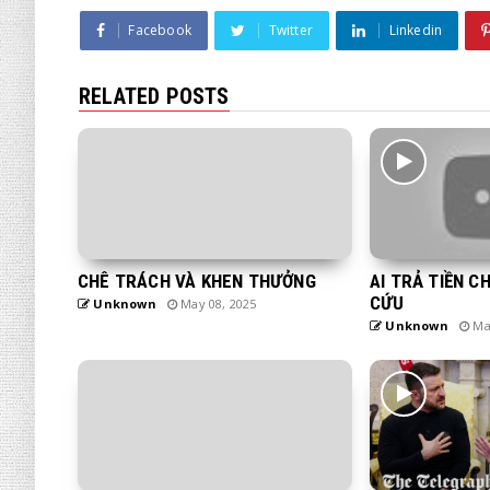
Facebook
Twitter
Linkedin
RELATED POSTS
CHÊ TRÁCH VÀ KHEN THƯỞNG
AI TRẢ TIỀN C
CỨU
Unknown
May 08, 2025
Unknown
May