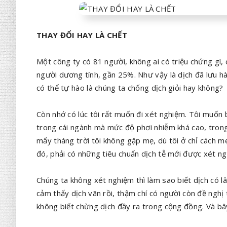
THAY ĐỔI HAY LÀ CHẾT
Một công ty có 81 người, không ai có triệu chứng gì, 
người dương tính, gần 25%. Như vậy là dịch đã lưu hà
có thể tự hào là chúng ta chống dịch giỏi hay không?
Còn nhớ có lúc tôi rất muốn đi xét nghiệm. Tôi muốn b
trong cái ngành mà mức độ phơi nhiễm khá cao, trong k
mấy tháng trời tôi không gặp mẹ, dù tôi ở chỉ cách mẹ
đó, phải có những tiêu chuẩn dịch tễ mới được xét n
Chúng ta không xét nghiệm thì làm sao biết dịch có l
cảm thấy dịch vãn rồi, thậm chí có người còn đề nghị t
không biết chừng dịch đầy ra trong cộng đồng. Và bây 