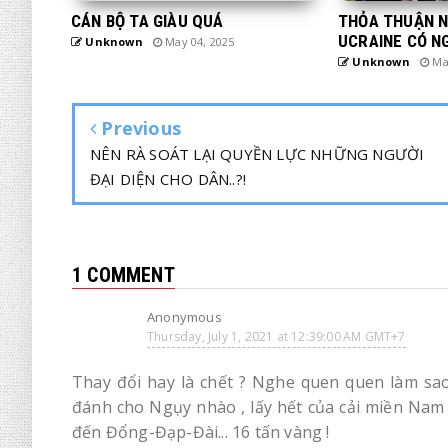
CÁN BỘ TA GIÀU QUÁ
THỎA THUẬN N
UCRAINE CÓ N
Unknown
May 04, 2025
Unknown
Mar
Previous
NÊN RÀ SOÁT LẠI QUYỀN LỰC NHỮNG NGƯỜI
ĐẠI DIỆN CHO DÂN..?!
1 COMMENT
Anonymous
Thursday, July 1, 2021 at 12:39:00 AM GMT+7
Thay đổi hay là chết ? Nghe quen quen làm sao , 
đánh cho Ngụy nhào , lấy hết của cải miền Nam
đến Đổng-Đạp-Đài... 16 tấn vàng !