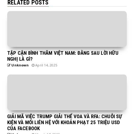
RELATED POSTS
TẬP CẬN BÌNH THĂM VIỆT NAM: ĐẰNG SAU LỜI HỮU
NGHỊ LÀ GÌ?
Unknown
April 14, 2025
GIẢI MÃ VIỆC TRUMP GIẢI THỂ VOA VÀ RFA: CHUỖI SỰ
KIỆN VÀ MỐI LIÊN HỆ VỚI KHOẢN PHẠT 25 TRIỆU USD
CỦA FACEBOOK