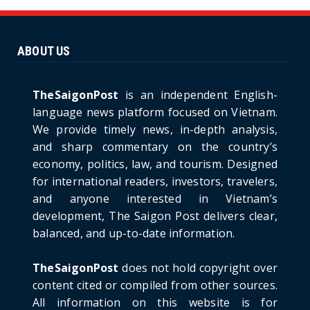
Unique Vietnamese Wedding: When the Tay
Ninh Bride Re-enacts...
June 21, 2026
ABOUT US
HOTNEWS
The Cần Giờ - Vũng Tàu Sea-Crossing Road
Project: An Analysi...
TheSaigonPost
is an independent English-
June 21, 2026
language news platform focused on Vietnam.
We provide timely news, in-depth analysis,
HOTNEWS
and sharp commentary on the country’s
Detailed Analysis of the Cooling-off Period
Law in Timeshare...
economy, politics, law, and tourism. Designed
for international readers, investors, travelers,
June 21, 2026
and anyone interested in Vietnam’s
HOTNEWS
development, The Saigon Post delivers clear,
Prime Minister Lê Minh Hưng’s Visit to
balanced, and up-to-date information.
Russia: A New Step Fo...
June 21, 2026
TheSaigonPost
does not hold copyright over
HOTNEWS
content cited or compiled from other sources.
Politburo: Strictly Handle Acts of Using
All information on this website is for
Pirated Software, C...