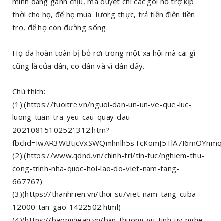
mình đang gánh chịu, mà duyệt chi các gói hỗ trợ kịp
thời cho họ, để họ mua lương thực, trả tiền điện tiền
trọ, để họ còn đường sống.
Họ đã hoàn toàn bị bỏ rơi trong một xã hội mà cái gì
cũng là của dân, do dân và vì dân đấy.
Chú thích:
(1):(https://tuoitre.vn/nguoi-dan-un-un-ve-que-luc-
luong-tuan-tra-yeu-cau-quay-dau-
20210815102521312.htm?
fbclid=IwAR3WBtjcVxSWQmhnlh5sTcKomJ5TlA7I6mOYnm
(2):(https://www.qdnd.vn/chinh-tri/tin-tuc/nghiem-thu-
cong-trinh-nha-quoc-hoi-lao-do-viet-nam-tang-
667767)
(3)(https://thanhnien.vn/thoi-su/viet-nam-tang-cuba-
12000-tan-gao-1422502.html)
(4)(https://baonghean.vn/ban-thuong-vu-tinh-uy-nghe-