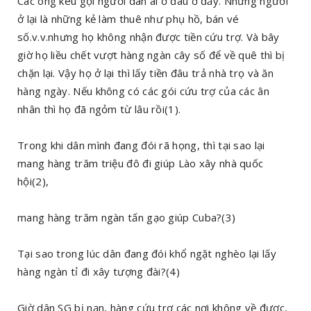
Các ông kêu gọi người dân ai ở đâu ở đấy. Những người
ở lại là những kẻ làm thuê như phụ hồ, bán vé
số.v.v.nhưng họ không nhận được tiền cứu trợ. Và bây
giờ họ liều chết vượt hàng ngàn cây số để về quê thì bị
chặn lại. Vậy họ ở lại thì lấy tiền đâu trả nhà trọ và ăn
hàng ngày. Nếu không có các gói cứu trợ của các ân
nhân thì họ đã ngỏm từ lâu rồi(1).
Trong khi dân mình đang đói rã họng, thì tại sao lại
mang hàng trăm triệu đô đi giúp Lào xây nhà quốc
hội(2),
mang hàng trăm ngàn tấn gạo giúp Cuba?(3)
Tại sao trong lúc dân đang đói khổ ngặt nghèo lại lấy
hàng ngàn tỉ đi xây tượng đài?(4)
Giờ dân SG bị nạn, hàng cứu trợ các nơi không về được,