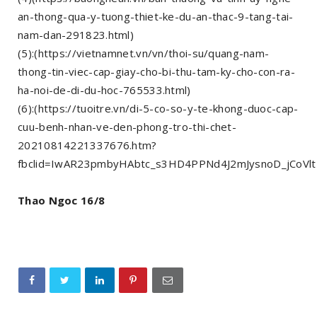
an-thong-qua-y-tuong-thiet-ke-du-an-thac-9-tang-tai-
nam-dan-291823.html)
(5):(https://vietnamnet.vn/vn/thoi-su/quang-nam-
thong-tin-viec-cap-giay-cho-bi-thu-tam-ky-cho-con-ra-
ha-noi-de-di-du-hoc-765533.html)
(6):(https://tuoitre.vn/di-5-co-so-y-te-khong-duoc-cap-
cuu-benh-nhan-ve-den-phong-tro-thi-chet-
20210814221337676.htm?
fbclid=IwAR23pmbyHAbtc_s3HD4PPNd4J2mJysnoD_jCoVlt
Thao Ngoc 16/8