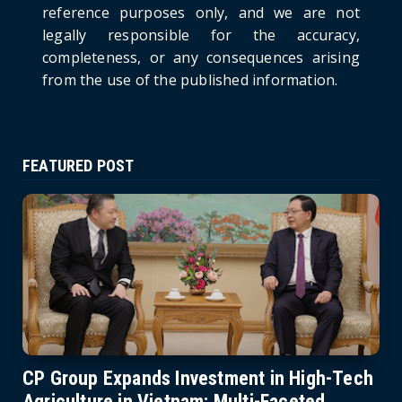
reference purposes only, and we are not
June 21, 2026
legally responsible for the accuracy,
completeness, or any consequences arising
from the use of the published information.
FEATURED POST
CP Group Expands Investment in High-Tech
Agriculture in Vietnam: Multi-Faceted