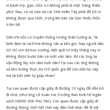
vì bánh mỳ, gạo, sữa .v.v.không phải là mặt hàng thiếu
yếu? Rau, củ và sữa tại các tỉnh miền Tây phải đổ bỏ vì
không được qua chốt, trong khi dân Sài Gòn thiếu thốn
trăm bề.
Dân VN vốn có truyền thống tương thân tương ái, “lá
lành đùm lá rách”mà không cần ai kêu gọi. Nay người dân
SG chỉ còn da bọc xương, kiệt quệ từ mấy tháng nay vì
không được buôn bán và mất việc làm, thì các ông lại
vận động lấy sức dân nuôi dân?Tại sao các ông không
xả kho lương thực dự trữ quốc gia để cứu dân lúc này
mà lại bắt dân tự giúp nhau?
Tại sao quan được cấp giấy đi đường 10 ngày đễ dẫn bồ
đi chơi, (như ông Lê Xuân Hà,Trưởng Ban Kinh tế-Ngân
sách HĐND tỉnh Phú Yên). Con quan được cấp giấy đi
đường thông chốt hết tỉnh này đến tỉnh khác để đi Mỹ