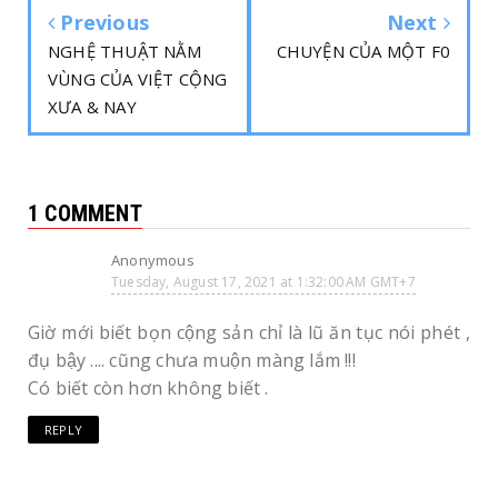
Previous
Next
NGHỆ THUẬT NẰM
CHUYỆN CỦA MỘT F0
VÙNG CỦA VIỆT CỘNG
XƯA & NAY
1 COMMENT
Anonymous
Tuesday, August 17, 2021 at 1:32:00 AM GMT+7
Giờ mới biết bọn cộng sản chỉ là lũ ăn tục nói phét ,
đụ bậy .... cũng chưa muộn màng lắm !!!
Có biết còn hơn không biết .
REPLY