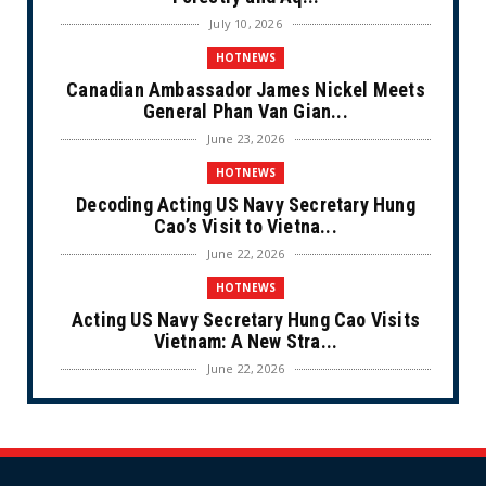
July 10, 2026
HOTNEWS
Canadian Ambassador James Nickel Meets
General Phan Van Gian...
June 23, 2026
HOTNEWS
Decoding Acting US Navy Secretary Hung
Cao’s Visit to Vietna...
June 22, 2026
HOTNEWS
Acting US Navy Secretary Hung Cao Visits
Vietnam: A New Stra...
June 22, 2026
CULTURE
Unique Vietnamese Wedding: When the Tay
Ninh Bride Re-enacts...
June 21, 2026