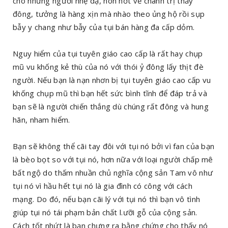
cho những người nhẹ dạ, non nớt về chánh trị thấy
đông, tưởng là hàng xịn mà nhào theo ủng hộ rồi sụp
bẫy y chang như bẫy của tụi bán hàng đa cấp dỏm.
Nguy hiểm của tụi tuyên giáo cao cấp là rất hay chụp
mũ vu khống kẻ thù của nó với thói ỷ đông lấy thịt đè
người. Nếu bạn là nạn nhơn bị tụi tuyên giáo cao cấp vu
khống chụp mũ thì bạn hết sức bình tĩnh để đáp trả và
bạn sẽ là người chiến thắng dù chúng rất đông và hung
hãn, nham hiểm.
Bạn sẽ không thể cãi tay đôi với tụi nó bởi vì fan của bạn
là bèo bọt so với tụi nó, hơn nữa với loại người chấp mê
bất ngộ do thấm nhuần chủ nghĩa cộng sản Tam vô như
tụi nó vì hầu hết tụi nó là gia đình có công với cách
mạng. Do đó, nếu bạn cãi lý với tụi nó thì bạn vô tình
giúp tụi nó tái phạm bản chất l.ưỡi gỗ của cộng sản.
Cách tốt nhứt là bạn chưng ra bằng chứng cho thấy nó