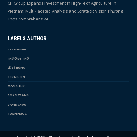
CP Group Expands Investment in High-Tech Agriculture in
Vietnam: Multi-Faceted Analysis and Strategic Vision Phương
Thơ’s comprehensive ...
LABELS AUTHOR
TRAN HUNG
PHƯƠNG THƠ
LÊ SỸ HÙNG
TRUNG TIN
MONG THY
DOAN TRANG
DAVID CHAU
TUAN NGOC