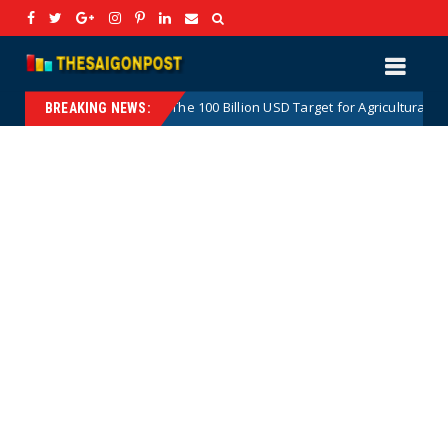
The 100 Billion USD Target for Agricultural, Forestry an
Hotnews
BREAKING NEWS: