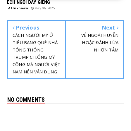
ẾCH NGỒI ĐÁY GIẾNG
Unknown
May 06, 2025
Previous
Next
CÁCH NGƯỜI MỸ Ở
VẺ NGOÀI HUYỄN
TIỂU BANG QUÊ NHÀ
HOẶC ĐÁNH LỪA
TỔNG THỐNG
NHƠN TÂM
TRUMP CH.ỐNG MỸ
CỘNG MÀ NGƯỜI VIỆT
NAM NÊN VẬN DỤNG
NO COMMENTS