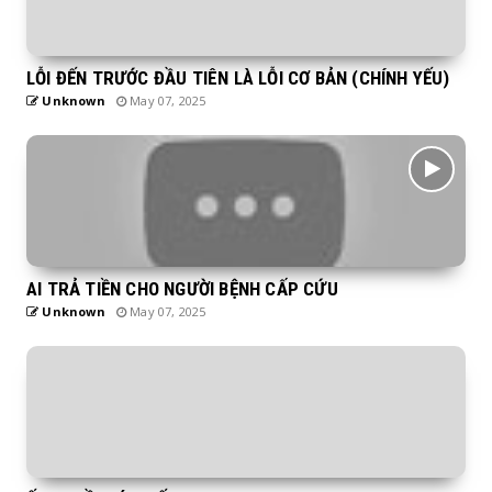
LỖI ĐẾN TRƯỚC ĐẦU TIÊN LÀ LỖI CƠ BẢN (CHÍNH YẾU)
Unknown
May 07, 2025
AI TRẢ TIỀN CHO NGƯỜI BỆNH CẤP CỨU
Unknown
May 07, 2025