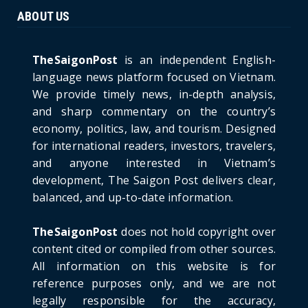
ABOUT US
HOTNEWS
The Cần Giờ - Vũng Tàu Sea-Crossing Road
Project: An Analysi...
TheSaigonPost
is an independent English-
June 21, 2026
language news platform focused on Vietnam.
We provide timely news, in-depth analysis,
HOTNEWS
and sharp commentary on the country’s
Detailed Analysis of the Cooling-off Period
Law in Timeshare...
economy, politics, law, and tourism. Designed
for international readers, investors, travelers,
June 21, 2026
and anyone interested in Vietnam’s
HOTNEWS
development, The Saigon Post delivers clear,
Prime Minister Lê Minh Hưng’s Visit to
balanced, and up-to-date information.
Russia: A New Step Fo...
June 21, 2026
TheSaigonPost
does not hold copyright over
HOTNEWS
content cited or compiled from other sources.
Politburo: Strictly Handle Acts of Using
All information on this website is for
Pirated Software, C...
reference purposes only, and we are not
June 21, 2026
legally responsible for the accuracy,