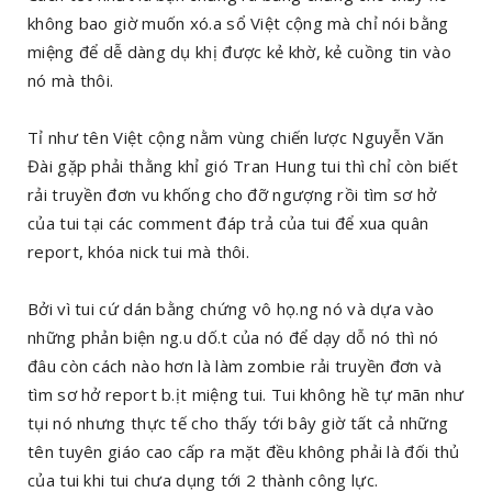
không bao giờ muốn xó.a sổ Việt cộng mà chỉ nói bằng
miệng để dễ dàng dụ khị được kẻ khờ, kẻ cuồng tin vào
nó mà thôi.
Tỉ như tên Việt cộng nằm vùng chiến lược Nguyễn Văn
Đài gặp phải thằng khỉ gió Tran Hung tui thì chỉ còn biết
rải truyền đơn vu khống cho đỡ ngượng rồi tìm sơ hở
của tui tại các comment đáp trả của tui để xua quân
report, khóa nick tui mà thôi.
Bởi vì tui cứ dán bằng chứng vô họ.ng nó và dựa vào
những phản biện ng.u dố.t của nó để dạy dỗ nó thì nó
đâu còn cách nào hơn là làm zombie rải truyền đơn và
tìm sơ hở report b.ịt miệng tui. Tui không hề tự mãn như
tụi nó nhưng thực tế cho thấy tới bây giờ tất cả những
tên tuyên giáo cao cấp ra mặt đều không phải là đối thủ
của tui khi tui chưa dụng tới 2 thành công lực.