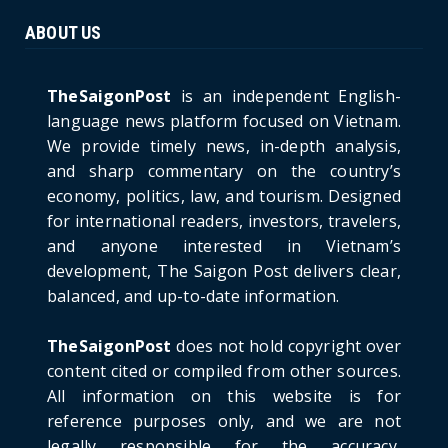
June 21, 2026
ABOUT US
HOTNEWS
The Cần Giờ - Vũng Tàu Sea-Crossing Road
Project: An Analysi...
TheSaigonPost
is an independent English-
June 21, 2026
language news platform focused on Vietnam.
We provide timely news, in-depth analysis,
HOTNEWS
and sharp commentary on the country’s
Detailed Analysis of the Cooling-off Period
Law in Timeshare...
economy, politics, law, and tourism. Designed
for international readers, investors, travelers,
June 21, 2026
and anyone interested in Vietnam’s
HOTNEWS
development, The Saigon Post delivers clear,
Prime Minister Lê Minh Hưng’s Visit to
balanced, and up-to-date information.
Russia: A New Step Fo...
June 21, 2026
TheSaigonPost
does not hold copyright over
HOTNEWS
content cited or compiled from other sources.
Politburo: Strictly Handle Acts of Using
All information on this website is for
Pirated Software, C...
reference purposes only, and we are not
June 21, 2026
legally responsible for the accuracy,