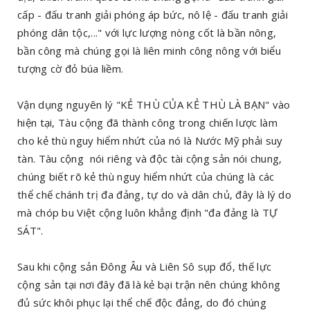
cấp - đấu tranh giải phóng áp bức, nô lệ - đấu tranh giải
phóng dân tộc,..." với lực lượng nòng cốt là bần nông,
bần công mà chúng gọi là liên minh công nông với biểu
tượng cờ đỏ búa liềm.
Vận dụng nguyên lý "KẺ THÙ CỦA KẺ THÙ LÀ BẠN" vào
hiện tại, Tàu cộng đã thành công trong chiến lược làm
cho kẻ thù nguy hiểm nhứt của nó là Nước Mỹ phải suy
tàn. Tàu cộng nói riêng và độc tài cộng sản nói chung,
chúng biết rõ kẻ thù nguy hiểm nhứt của chúng là các
thể chế chánh trị đa đảng, tự do và dân chủ, đây là lý do
mà chóp bu Việt cộng luôn khẳng định "đa đảng là TỰ
SÁT".
Sau khi cộng sản Đông Âu và Liên Sô sụp đổ, thế lực
cộng sản tại nơi đây đã là kẻ bại trận nên chúng không
đủ sức khôi phục lại thể chế độc đảng, do đó chúng