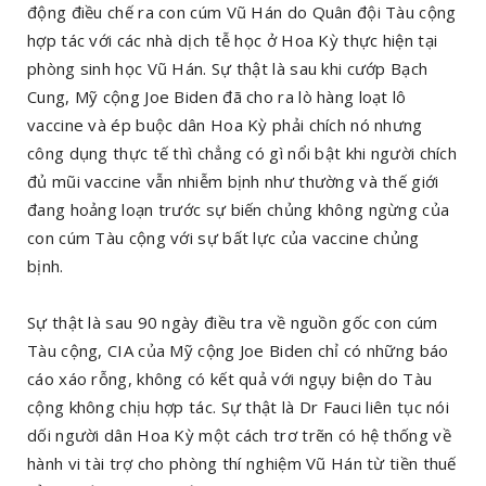
động điều chế ra con cúm Vũ Hán do Quân đội Tàu cộng
hợp tác với các nhà dịch tễ học ở Hoa Kỳ thực hiện tại
phòng sinh học Vũ Hán. Sự thật là sau khi cướp Bạch
Cung, Mỹ cộng Joe Biden đã cho ra lò hàng loạt lô
vaccine và ép buộc dân Hoa Kỳ phải chích nó nhưng
công dụng thực tế thì chẳng có gì nổi bật khi người chích
đủ mũi vaccine vẫn nhiễm bịnh như thường và thế giới
đang hoảng loạn trước sự biến chủng không ngừng của
con cúm Tàu cộng với sự bất lực của vaccine chủng
bịnh.
Sự thật là sau 90 ngày điều tra về nguồn gốc con cúm
Tàu cộng, CIA của Mỹ cộng Joe Biden chỉ có những báo
cáo xáo rỗng, không có kết quả với ngụy biện do Tàu
cộng không chịu hợp tác. Sự thật là Dr Fauci liên tục nói
dối người dân Hoa Kỳ một cách trơ trẽn có hệ thống về
hành vi tài trợ cho phòng thí nghiệm Vũ Hán từ tiền thuế