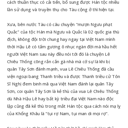
cách thuần thục có cải tiến, bổ sung được Hán tộc nhiều
lần sử dụng và truyền thụ cho Tàu cộng ở thì hiện tại.
Xưa, bên nước Tàu có câu chuyện "mượn Ngưu phạt
Quắc" của tộc Hán mà Ngưu và Quắc là 02 quốc gia thù
địch, không đội trời chung hay ngay tại Việt Nam mình
thời Hậu Lê có tấm gương ô nhục ngàn đời mà hầu hết
người Việt Nam sau này đều nói tới đó là chuyện Lê
Chiêu Thống cõng rắn cắn gà nhà mà cớ sự là khi bị
quân Tây Sơn đánh mạnh, vua Lê Chiêu Thống đã cầu
viện ngoại bang Thanh triều và được Thanh triều cử Tôn
Sĩ Nghị đem binh mã qua Việt Nam đánh lại quân Tây
Sơn, coi quân Tây Sơn là kẻ thù của vua Lê Chiêu Thống
dù Nhà Hậu Lê hay bất kỳ triều đại Việt Nam nào độc
lập cũng đã kẻ thù trong mắt Hán tộc qua cách nói mạ lỵ
của Khổng Khâu là "tụi rợ Nam, tụi man di mọi rợ".