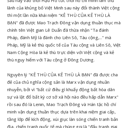
Sau này vào thời Hậu Hồ tức thời hồ chí minh làm thủ
lãnh của khủng bố Việt Minh sau này đổi thành Việt cộng
thì một lần nữa khái niệm "KẺ THÙ CỦA KẺ THÙ LÀ
BẠN" đã được Mao Trạch Đông vận dụng thuần thục mà
chính tên Việt gian Lê Duẩn đã thừa nhận "Ta đánh
Pháp, đánh Mỹ là đánh cho Liên Sô, Tàu cộng,..." mà
Pháp, Mỹ là kẻ thù quốc tế của Tàu cộng và Liên Sô, Việt
Nam Cộng Hòa là kẻ thù trực diện với Việt cộng và kẻ
thù nguy hiểm với Tàu cộng ở Đông Dương.
Nguyên lý "KẺ THÙ CỦA KẺ THÙ LÀ BẠN" đã được cha
đẻ của chủ nghĩa cộng sản là Marx vận dụng nhuần
nhuyễn, bởi vì "bất cứ điều gì khuấy động bất hòa dân
sự và lật đổ bất kỳ cơ sở xã hội nào đều hấp dẫn Marx"
rồi sau đó là Lenin, Mao Trạch Đông và Hán tặc hồ chí
minh vận dụng thuần thục dựa trên khai niệm giai cấp,
tầng lớp để kích động, xúi giục làn sóng chiến tranh bản
địa, chiến tranh quốc tế mà chúng gọi là "đấu tranh giai