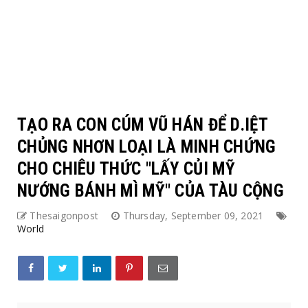
TẠO RA CON CÚM VŨ HÁN ĐỂ D.IỆT
CHỦNG NHƠN LOẠI LÀ MINH CHỨNG
CHO CHIÊU THỨC "LẤY CỦI MỸ
NƯỚNG BÁNH MÌ MỸ" CỦA TÀU CỘNG
Thesaigonpost
Thursday, September 09, 2021
World