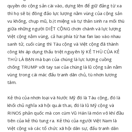
quyền do cộng sản cài vào, dựng lên để giữ đảng từ xa
thì họ sẽ bị đông đảo lực lượng nằm vùng của cộng sản
vu khống, chụp mũ, b.ịt miệng và tự thân sinh ra mối thù
giữa những người DIỆT CỘNG chơn chánh và lực lượng
Việt cộng nằm vùng, cả hai phía từ hai fan lao vào nhau
sanh tử, cuối cùng thì Tàu cộng và Việt cộng đã thành
công khi áp dụng thấu triệt nguyên lý KẺ THÙ CỦA KẺ
THÙ LÀ BẠN mà bạn của chúng là lực lượng cuồng
chống TRUMP với tay sai của chúng là lũ cộng sản nằm
vùng trong cái mác đấu tranh dân chủ, tù nhơn lương
tâm.
Kẻ thù của nhơn loại và Nước Mỹ đó là Tàu cộng, đó là
khối chủ nghĩa xã hội qu.ái th.ai, đó là lũ Mỹ cộng và
RINOS phản quốc mà con cúm Vũ Hán là món võ khí đầu
tiên của kẻ thù tung ra. Kẻ thù của người Việt Nam là
Việt cộng và các tổ chức xã hội dân sự, đấu tranh dân