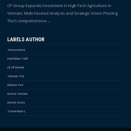
CP Group Expands Investment in High-Tech Agriculture in
Vietnam: Multi-Faceted Analysis and Strategic Vision Phương
Thơ’s comprehensive ...
LABELS AUTHOR
TRAN HUNG
PHƯƠNG THƠ
LÊ SỸ HÙNG
TRUNG TIN
MONG THY
DOAN TRANG
DAVID CHAU
TUAN NGOC