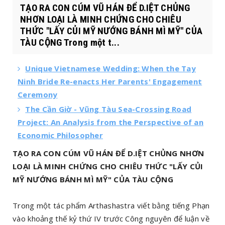
TẠO RA CON CÚM VŨ HÁN ĐỂ D.IỆT CHỦNG
NHƠN LOẠI LÀ MINH CHỨNG CHO CHIÊU
THỨC "LẤY CỦI MỸ NƯỚNG BÁNH MÌ MỸ" CỦA
TÀU CỘNG Trong một t...
Unique Vietnamese Wedding: When the Tay
Ninh Bride Re-enacts Her Parents' Engagement
Ceremony
The Cần Giờ - Vũng Tàu Sea-Crossing Road
Project: An Analysis from the Perspective of an
Economic Philosopher
TẠO RA CON CÚM VŨ HÁN ĐỂ D.IỆT CHỦNG NHƠN
LOẠI LÀ MINH CHỨNG CHO CHIÊU THỨC "LẤY CỦI
MỸ NƯỚNG BÁNH MÌ MỸ" CỦA TÀU CỘNG
Trong một tác phẩm Arthashastra viết bằng tiếng Phạn
vào khoảng thế kỷ thứ IV trước Công nguyên để luận về