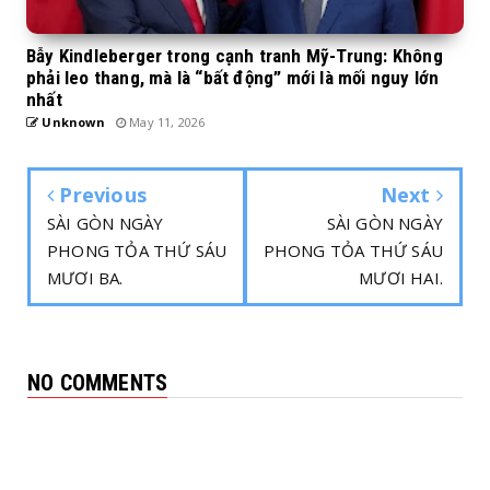
Bẫy Kindleberger trong cạnh tranh Mỹ-Trung: Không
phải leo thang, mà là “bất động” mới là mối nguy lớn
nhất
Unknown
May 11, 2026
Previous
Next
SÀI GÒN NGÀY
SÀI GÒN NGÀY
PHONG TỎA THỨ SÁU
PHONG TỎA THỨ SÁU
MƯƠI BA.
MƯƠI HAI.
NO COMMENTS