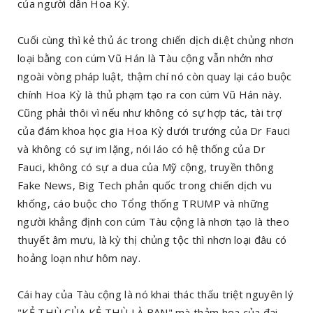
của người dân Hoa Kỳ.
Cuối cùng thì kẻ thủ ác trong chiến dịch di.ệt chủng nhơn
loại bằng con cúm Vũ Hán là Tàu cộng vẫn nhởn nhơ
ngoài vòng pháp luật, thậm chí nó còn quay lại cáo buộc
chính Hoa Kỳ là thủ phạm tạo ra con cúm Vũ Hán này.
Cũng phải thôi vì nếu như không có sự hợp tác, tài trợ
của đám khoa học gia Hoa Kỳ dưới trướng của Dr Fauci
và không có sự im lặng, nói láo có hệ thống của Dr
Fauci, không có sự a dua của Mỹ cộng, truyền thông
Fake News, Big Tech phản quốc trong chiến dịch vu
khống, cáo buộc cho Tổng thống TRUMP và những
người khẳng định con cúm Tàu cộng là nhơn tạo là theo
thuyết âm mưu, là kỳ thị chủng tộc thì nhơn loại đâu có
hoảng loạn như hôm nay.
Cái hay của Tàu cộng là nó khai thác thấu triệt nguyên lý
"KẺ THÙ CỦA KẺ THÙ LÀ BẠN" mà thảm họa của đại