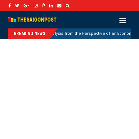
: An Analysis from the Perspective of an Economic Philosopher
H
BREAKING NEWS: