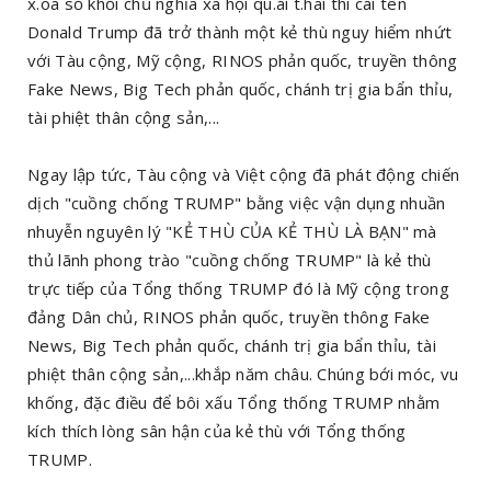
x.óa sổ khối chủ nghĩa xã hội qu.ái t.hai thì cái tên
Donald Trump đã trở thành một kẻ thù nguy hiểm nhứt
với Tàu cộng, Mỹ cộng, RINOS phản quốc, truyền thông
Fake News, Big Tech phản quốc, chánh trị gia bẩn thỉu,
tài phiệt thân cộng sản,...
Ngay lập tức, Tàu cộng và Việt cộng đã phát động chiến
dịch "cuồng chống TRUMP" bằng việc vận dụng nhuần
nhuyễn nguyên lý "KẺ THÙ CỦA KẺ THÙ LÀ BẠN" mà
thủ lãnh phong trào "cuồng chống TRUMP" là kẻ thù
trực tiếp của Tổng thống TRUMP đó là Mỹ cộng trong
đảng Dân chủ, RINOS phản quốc, truyền thông Fake
News, Big Tech phản quốc, chánh trị gia bẩn thỉu, tài
phiệt thân cộng sản,...khắp năm châu. Chúng bới móc, vu
khống, đặc điều để bôi xấu Tổng thống TRUMP nhằm
kích thích lòng sân hận của kẻ thù với Tổng thống
TRUMP.