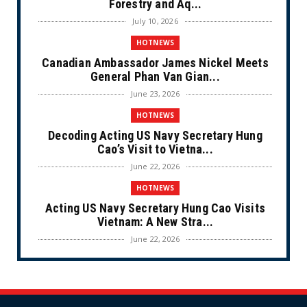
Forestry and Aq...
July 10, 2026
HOTNEWS
Canadian Ambassador James Nickel Meets
General Phan Van Gian...
June 23, 2026
HOTNEWS
Decoding Acting US Navy Secretary Hung
Cao’s Visit to Vietna...
June 22, 2026
HOTNEWS
Acting US Navy Secretary Hung Cao Visits
Vietnam: A New Stra...
June 22, 2026
CULTURE
Unique Vietnamese Wedding: When the Tay
Ninh Bride Re-enacts...