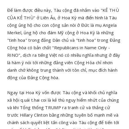
Để làm được điều này, Tàu cộng đã nhắm vào "KẺ THÙ
CỦA KẺ THÙ" ở Liên Âu, ở Hoa Kỳ mà điển hình là Tàu
cộng ủng hộ cho con cộng sản nòi ở Đức là mụ Angela
Merkel, ủng hộ cho đám Mỹ cộng ở Hoa Kỳ là những
"tinh hoa" trong đảng Dân chủ và "tinh hoa" trong Đảng
Cộng hòa có bản chất "Republicans in Name Only -
RINO", dịch ra tiếng Việt nó có nhiều nghĩa nhưng ở đây
là hàm ý nói tới những đảng viên Cộng Hòa chỉ nhơn
danh chớ không trung thành với tôn chỉ, mục đích hành
động của Đảng Cộng hòa.
Ngay tại Hoa Kỳ vốn được Tàu cộng và khối chủ nghĩa
xã hội q.uái t.hai coi là kẻ thù nguy hiểm nhứt của chúng
và khi Tổng thống TRUMP ra tranh cử và thắng cử
trước Hillary Clinton bằng những tuyên bố mạnh mẽ và
chánh sách quyết liệt tấn công vào Tàu cộng để tiến tới