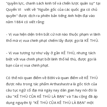
"quyền lực, chanh sách kinh tế và chiến lược quân sự" tại
Quyển VI viết về "Nguồn gốc của các quốc gia có chủ
quyền" được dịch ra phiên bản tiếng Anh hiện đại vào
năm 1884 có viết rằng:
- Vị vua hiện diện trên bất cứ nơi nào thuộc phạm vi lãnh
thổ mà vị vua chinh phạt chiếm lấy được gọi là KẺ THÙ.
- Vị vua tương tự như vậy ở gần KẺ THÙ, nhưng tách
biệt với vua chinh phạt bởi lãnh thổ kẻ thù, được gọi là
bạn của vị vua chinh phạt.
Có thể nói quan điểm về BẠN và quan điểm về KẺ THÙ
được nêu trong tác phẩm Arthashastra là gốc tích của
câu tục ngữ cổ đại mà ngày nay dân gian hay nói đó là
câu "KẺ THÙ CỦA KẺ THÙ LÀ BẠN" và Tàu cộng đã áp
dụng nguyên lý "KẺ THÙ CỦA KẺ THÙ LÀ BẠN" một