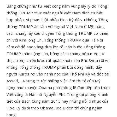
Bằng chứng như tụi Việt cộng nằm vùng lấy lý do Tổng
thống TRUMP trục xuất người Việt Nam định cư bất
hợp pháp, vi phạm luật pháp Hoa Kỳ để vu khống Tổng
thống TRUMP ác cảm với người Việt Nam ở Mỹ, bằng
cách chúng lấy câu chuyện Tổng thống TRUMP có thiện
chí với Kim Jong Un, Tổng thống TRUMP qua Hà Nội
cầm cờ đỏ sao vàng đưa lên rồi cáo buộc Tổng thống
TRUMP thân cộng sản, bằng cách chúng bóp méo sự
thật trong chiến lược rút quân khỏi miền Bắc Syria rồi vu
khống Tổng thống TRUMP phản bội đồng minh, đẩy
người Kurds rơi vào nanh nọc của Thổ Nhĩ Kỳ và độc tài
Assad,... Nhưng trước những việc làm tồi tệ của Mỹ
cộng như chuyện Obama phá thông lệ đón tiếp tên trùm
Việt cộng là Hán nô Nguyễn Phú Trọng tại phòng khánh
tiết của Bạch Cung năm 2015 hay những nỗi ô nhục của
Hoa Kỳ dưới trào Obama, Joe Biden thì chúng ngậm
họng.