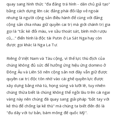
quay sang hình thức "đa đảng trá hình - dân chủ giả tạo"
bằng cách dựng lên các đảng phái đối lập vẻ ngoài
nhưng là người cộng sản điều hành để cùng với đảng
cộng sản chia nhau giữ quyền cai trị mà giới chánh trị gia
gọi là "tắc kè đổi màu, ve sầu thoát sát, bình mới rượu
cũ,..." điển hình là độc tài Putin ở La Sát Nga hay còn
được gọi khác là Nga La Tư.
Riêng ở Việt Nam và Tàu cộng, vì thế lực thù địch của
chúng không đủ sức để hưởng ứng hiệu ứng domino ở
Đông Âu và Liên Sô nên cộng sản nơi đây vẫn giữ được
quyền cai trị độc tôn nhờ vào cái ghế quyền lực được
xây dựng bằng nhà tù, họng súng và lưỡi lê, tuy nhiên
chúng thừa biết là chúng không thể ngồi lâu trên cái ngai
vàng này nên chúng đã quay sang giải pháp "bắt tay với
kẻ thù để chống lại kẻ thù" mà chúng ta biết đến đó là
"đu dây với tư bản, bám mông đế quốc Mỹ".