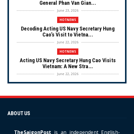
General Phan Van Gian...
June 23, 2026
HOTNEWS
Decoding Acting US Navy Secretary Hung
Cao’s Visit to Vietna...
June 22, 2026
HOTNEWS
Acting US Navy Secretary Hung Cao Visits
Vietnam: A New Stra...
June 22, 2026
CULTURE
Unique Vietnamese Wedding: When the Tay
Ninh Bride Re-enacts...
June 21, 2026
ABOUT US
HOTNEWS
The Cần Giờ - Vũng Tàu Sea-Crossing Road
Project: An Analysi...
TheSaigonPost
is an independent English-