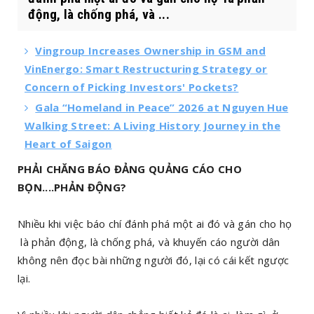
động, là chống phá, và ...
Vingroup Increases Ownership in GSM and
VinEnergo: Smart Restructuring Strategy or
Concern of Picking Investors' Pockets?
Gala “Homeland in Peace” 2026 at Nguyen Hue
Walking Street: A Living History Journey in the
Heart of Saigon
PHẢI CHĂNG BÁO ĐẢNG QUẢNG CÁO CHO
BỌN....PHẢN ĐỘNG?
Nhiều khi việc báo chí đánh phá một ai đó và gán cho họ
là phản động, là chống phá, và khuyến cáo người dân
không nên đọc bài những người đó, lại có cái kết ngược
lại.