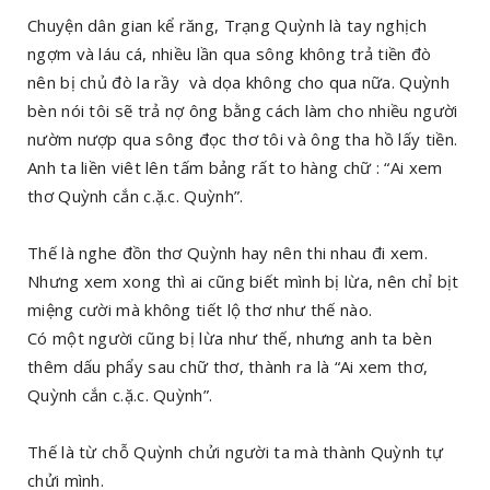
Chuyện dân gian kể răng, Trạng Quỳnh là tay nghịch
ngợm và láu cá, nhiều lần qua sông không trả tiền đò
nên bị chủ đò la rầy và dọa không cho qua nữa. Quỳnh
bèn nói tôi sẽ trả nợ ông bằng cách làm cho nhiều người
nườm nượp qua sông đọc thơ tôi và ông tha hồ lấy tiền.
Anh ta liền viêt lên tấm bảng rất to hàng chữ : “Ai xem
thơ Quỳnh cắn c.ặ.c. Quỳnh”.
Thế là nghe đồn thơ Quỳnh hay nên thi nhau đi xem.
Nhưng xem xong thì ai cũng biết mình bị lừa, nên chỉ bịt
miệng cười mà không tiết lộ thơ như thế nào.
Có một người cũng bị lừa như thế, nhưng anh ta bèn
thêm dấu phẩy sau chữ thơ, thành ra là “Ai xem thơ,
Quỳnh cắn c.ặ.c. Quỳnh”.
Thế là từ chỗ Quỳnh chửi người ta mà thành Quỳnh tự
chửi mình.