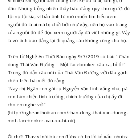
Vì nhiều khi người dân chẳng biết kẻ đó là ai, làm gì, ở
đâu. Nhưng bỗng nhiên thấy báo đảng quy cho người đó
tội nọ tội kia, vì bản tính tò mò muốn tìm hiểu xem
người đó là ai mà bị chửi bới như vậy, nên họ vào trang
của người đó để đọc xem người ấy đã viết những gì. Vậy
là vô tình báo đảng lại đi quảng cáo không công cho họ.
Trên tờ Nghệ An Thời Báo ngày 9/7/2019 có bài: " Chân
dung Thái Văn Đường – Một facebooker xấu xa, bỉ ổi!".
Trong đó dẫn câu nói của Thái Văn Đường với dấu gạch
chéo trên bài viết đó rằng:
“Nay chị Ngân con gái cụ Nguyễn Văn Linh vắng nhà, pà
con tám chiện tình trường, chính trường của chị ấy đi
cho em nghe với".
(http://ngheanthoibao.com/chan-dung-thai-van-duong-
mot-facebooker-xau-xa-bi-oi/)
Ôi chời! Thay vì nói bà con đừng có tin lời kẻ xấu, nhưng