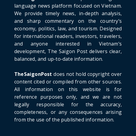
June 21, 2026
language news platform focused on Vietnam.
We provide timely news, in-depth analysis,
HOTNEWS
and sharp commentary on the country’s
Detailed Analysis of the Cooling-off Period
Law in Timeshare...
economy, politics, law, and tourism. Designed
for international readers, investors, travelers,
June 21, 2026
and anyone interested in Vietnam’s
HOTNEWS
development, The Saigon Post delivers clear,
Prime Minister Lê Minh Hưng’s Visit to
balanced, and up-to-date information.
Russia: A New Step Fo...
June 21, 2026
TheSaigonPost
does not hold copyright over
HOTNEWS
content cited or compiled from other sources.
Politburo: Strictly Handle Acts of Using
All information on this website is for
Pirated Software, C...
reference purposes only, and we are not
June 21, 2026
legally responsible for the accuracy,
completeness, or any consequences arising
from the use of the published information.