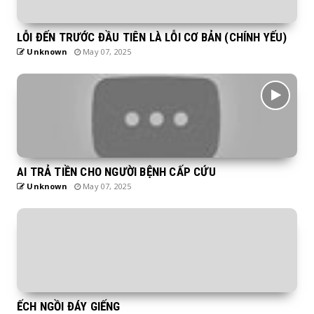
LỖI ĐẾN TRƯỚC ĐẦU TIÊN LÀ LỖI CƠ BẢN (CHÍNH YẾU)
Unknown
May 07, 2025
AI TRẢ TIỀN CHO NGƯỜI BỆNH CẤP CỨU
Unknown
May 07, 2025
ẾCH NGỒI ĐÁY GIẾNG