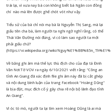
trái lại, vì xưa nay bà con không biết bà Ngân con đồng
chí nào mà lên được ghế chót vót như vậy.
Tiểu sử của bà chỉ nói mạ bà là Nguyễn Thị Sang, mà lại
giấu tên cha bà, làm người ta nghi ngờ nghĩ rằng, có thể
Thái Văn Đường nói đúng, vì có làm sao người ta mới
phải giấu chứ?
(https://vi.wikipedia.org/wiki/Nguy%E1%BB%85n_Th%
Về băng ghi âm mà thế lực thù địch cho của đại tá Đinh
Văn Nơi:Tờ VOV ra ngày 6/10/2021 viết rằng: “Công an
tỉnh An Giang đã xác định file ghi âm này đã bị cắt ghép
và nội dung bình luận của trang Facebook “Hoàng Dũng”
là bịa đặt, mục đích cố ý gây chia rẽ nội bộ lãnh đạo tỉnh
An Giang”.
Vì óc tò mò, người ta lại tìm xem Hoàng Dũng là ai mà