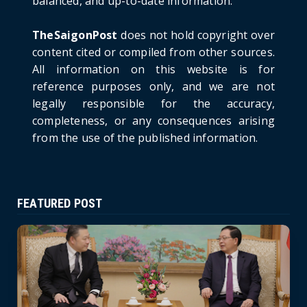
balanced, and up-to-date information.
Russia: A New Step Fo...
June 21, 2026
TheSaigonPost
does not hold copyright over
HOTNEWS
content cited or compiled from other sources.
Politburo: Strictly Handle Acts of Using
All information on this website is for
Pirated Software, C...
reference purposes only, and we are not
June 21, 2026
legally responsible for the accuracy,
completeness, or any consequences arising
from the use of the published information.
FEATURED POST