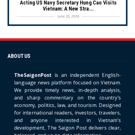
Acting US Navy Secretary Hung Cao Visits
Vietnam: A New Stra...
June 22, 2026
CULTURE
Unique Vietnamese Wedding: When the Tay
Ninh Bride Re-enacts...
June 21, 2026
ABOUT US
HOTNEWS
The Cần Giờ - Vũng Tàu Sea-Crossing Road
Project: An Analysi...
TheSaigonPost
is an independent English-
June 21, 2026
language news platform focused on Vietnam.
We provide timely news, in-depth analysis,
HOTNEWS
and sharp commentary on the country’s
Detailed Analysis of the Cooling-off Period
Law in Timeshare...
economy, politics, law, and tourism. Designed
for international readers, investors, travelers,
June 21, 2026
and anyone interested in Vietnam’s
HOTNEWS
development, The Saigon Post delivers clear,
Prime Minister Lê Minh Hưng’s Visit to