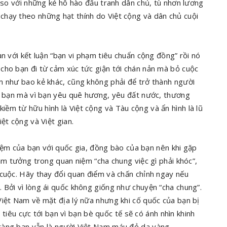
e so với những kẻ hô hào đấu tranh dân chủ, tù nhơn lương
chạy theo những hạt thính do Việt cộng và dân chủ cuội
n với kết luận “bạn vi phạm tiêu chuẩn cộng đồng” rồi nó
cho bạn đi từ cảm xúc tức giận tới chán nản mà bỏ cuộc
m như bao kẻ khác, cũng không phải để trở thành người
ủa bạn mà vì bạn yêu quê hương, yêu đất nước, thương
ềm từ hữu hình là Việt cộng và Tàu cộng và ẩn hình là lũ
iệt cộng và Việt gian.
nhiệm của bạn với quốc gia, đồng bào của bạn nên khi gặp
ầm tưởng trong quan niệm “cha chung việc gì phải khóc”,
 cuộc. Hãy thay đổi quan điểm và chấn chỉnh ngay nếu
 Bởi vì lòng ái quốc không giống như chuyện “cha chung”.
Việt Nam về mặt địa lý nữa nhưng khi cố quốc của bạn bị
g tiêu cực tới bạn vì bạn bè quốc tế sẽ có ánh nhìn khinh
ràng bạn vẫn là người Việt Nam máu đỏ da vàng.