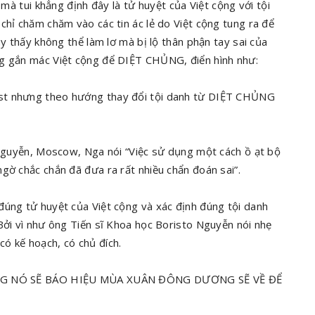
 mà tui khẳng định đây là tử huyệt của Việt cộng với tội
chỉ chăm chăm vào các tin ác lẻ do Việt cộng tung ra để
ay thấy không thể làm lơ mà bị lộ thân phận tay sai của
ng gắn mác Việt cộng để DIỆT CHỦNG, điển hình như:
st nhưng theo hướng thay đổi tội danh từ DIỆT CHỦNG
o Nguyễn, Moscow, Nga nói “Việc sử dụng một cách ồ ạt bộ
gờ chắc chắn đã đưa ra rất nhiều chẩn đoán sai”.
đúng tử huyệt của Việt cộng và xác định đúng tội danh
Bởi vì như ông Tiến sĩ Khoa học Boristo Nguyễn nói nhẹ
ó kế hoạch, có chủ đích.
 NÓ SẼ BÁO HIỆU MÙA XUÂN ĐÔNG DƯƠNG SẼ VỀ ĐỂ