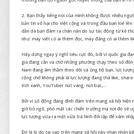
2. Bạn thấy tiếng nói của mình không được nhiều ngư
bản tin vô hại cho Việt cộng và trong đầu bạn loé l
dần dà bạn đâm ra chán nản do sự tác động từ kẻ th
như: mày viết có ai thèm đọc, mày đăng có ai thèm li
Hãy dừng ngay ý nghĩ tiêu cực đó, bởi vì quốc gia đ
gia đang cần và chờ những phường chạy theo số đông 
Nam đang âm thầm theo dõi và ủng hộ bạn, lực lượng 
cộng chớ không phải là lực lượng đang thả like, shar
tích xanh, YouTuber nút vàng, nút bạc,…
Bởi vì số đông đang đình đám trên mạng xã hội hiện n
giờ bỏ ngõ, phó mặt các chiến trường mà nơi đó sẽ u
lực lượng vừa ra mặt vừa trá hình đối lập để xâm nhậ
Đó là lý do tại sao trên mạng xã hội này nhan nhản kẻ