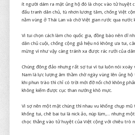
ít người dám ra mặt ủng hộ đó là chọc vào tử huyệt c
đấu tranh dân chủ, tù nhơn lương tâm, chống Việt cộn
nằm vùng ở Thái Lan và chờ Việt gian rước qua nước 
Vì tui chọn cách làm cho quốc gia, đồng bào nên dĩ n
dân chủ cuội, chống cộng giả hiệu nó không ưa tui, că
mừng vì như vậy càng tránh xa được rác rưởi của dâ
Chúng đông đảo nhưng rất sợ tui vì tui luôn nói xoáy
Nam là lực lượng âm thầm chờ ngày vùng lên ủng hộ t
khi phun trào thì chỉ có trời mới đỡ nổi chớ không ph
không kiếm được cục than nướng khô mực.
Vì sợ nên một mặt chúng thì nhau vu khống chụp mũ tui
khống tui, chê bai tui là nick ảo, núp lùm,… nhưng mộ
chọc thẳng vào tử huyệt của Việt cộng với chiêu trò