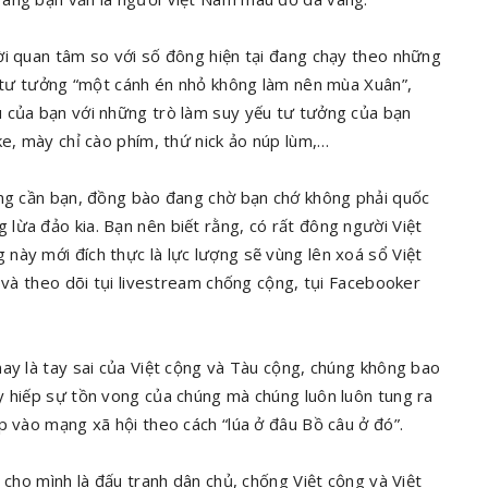
ời quan tâm so với số đông hiện tại đang chạy theo những
ên tư tưởng “một cánh én nhỏ không làm nên mùa Xuân”,
ù của bạn với những trò làm suy yếu tư tưởng của bạn
ke, mày chỉ cào phím, thứ nick ảo núp lùm,…
ang cần bạn, đồng bào đang chờ bạn chớ không phải quốc
lừa đảo kia. Bạn nên biết rằng, có rất đông người Việt
này mới đích thực là lực lượng sẽ vùng lên xoá sổ Việt
e và theo dõi tụi livestream chống cộng, tụi Facebooker
ay là tay sai của Việt cộng và Tàu cộng, chúng không bao
y hiếp sự tồn vong của chúng mà chúng luôn luôn tung ra
p vào mạng xã hội theo cách “lúa ở đâu Bồ câu ở đó”.
 cho mình là đấu tranh dân chủ, chống Việt cộng và Việt