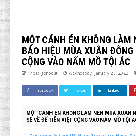
MỘT CÁNH ÉN KHÔNG LÀM 
BÁO HIỆU MÙA XUÂN ĐÔNG D
CỘNG VÀO NẤM MỒ TỘI ÁC
Thesaigonpost
Wednesday, January 26, 2022
Facebook
Twitter
Linkedin
MỘT CÁNH ÉN KHÔNG LÀM NÊN MÙA XUÂN N
SẼ VỀ ĐỂ TIỄN VIỆT CỘNG VÀO NẤM MỒ TỘI ÁC 
Decoding Acting US Navy Secretary Hung Cao’