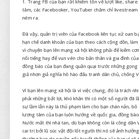
1. Trang FB của bạn rất khiêm tốn về lượt like, shar
tâm, các Facebooker, YouTuber chăm chỉ livestream 
ném ra.
Đã vậy, quản trị viên của Facebook liên tục xử oan bạ
hạn chế danh khoản của bạn theo cách cộng dồn, làm 
vì chuyện bạn lên mạng xã hội không phải để kiếm cơ
nổi tiếng hay để vun vén cho bản thân và gia đình c
đồng bào của bạn đang quằn quại trước những gọng ki
giả nhơn giả nghĩa hô hào đấu tranh dân chủ, chống V
Vì bạn lên mạng xã hội là vì việc chung, đó là trách 
phải những bất lợi, khó khăn thì có một số người đã l
sự lầm lẫn này là thủ phạm làm cho bạn chán nản, bỏ
lương tâm của bạn luôn hướng về quốc gia, đồng bào.
Nước mất thì nhà tan, dù bạn không còn là công dân 
cai trị bởi lũ súc vật đội lốt người thì nó sẽ ảnh hưởn
thường bạn do nguồn gốc huyết thống của bạn vì rõ 