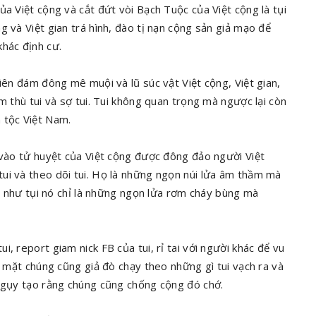
ủa Việt cộng và cắt đứt vòi Bạch Tuộc của Việt cộng là tụi
g và Việt gian trá hình, đào tị nạn cộng sản giả mạo để
khác định cư.
hiên đám đông mê muội và lũ súc vật Việt cộng, Việt gian,
m thù tui và sợ tui. Tui không quan trọng mà ngược lại còn
n tộc Việt Nam.
 vào tử huyệt của Việt cộng được đông đảo người Việt
ui và theo dõi tui. Họ là những ngọn núi lửa âm thầm mà
ải như tụi nó chỉ là những ngọn lửa rơm cháy bùng mà
, report giam nick FB của tui, rỉ tai với người khác để vu
t mặt chúng cũng giả đò chạy theo những gì tui vạch ra và
 ngụy tạo rằng chúng cũng chống cộng đó chớ.