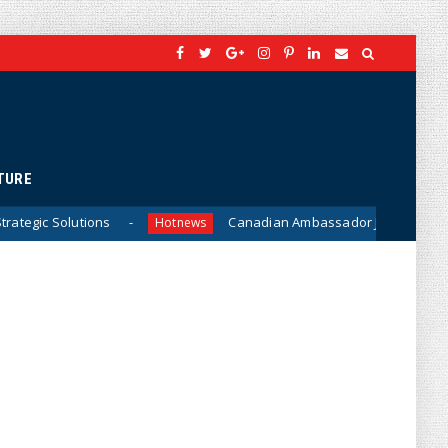
TURE
Canadian Ambassador James Nickel Meets General P
Hotnews