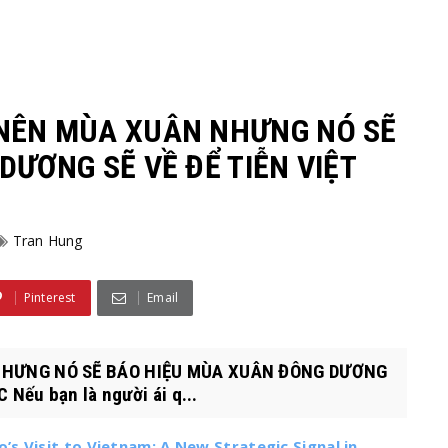
NÊN MÙA XUÂN NHƯNG NÓ SẼ
ƯƠNG SẼ VỀ ĐỂ TIỄN VIỆT
Tran Hung
Pinterest
Email
HƯNG NÓ SẼ BÁO HIỆU MÙA XUÂN ĐÔNG DƯƠNG
Nếu bạn là người ái q...
s Visit to Vietnam: A New Strategic Signal in