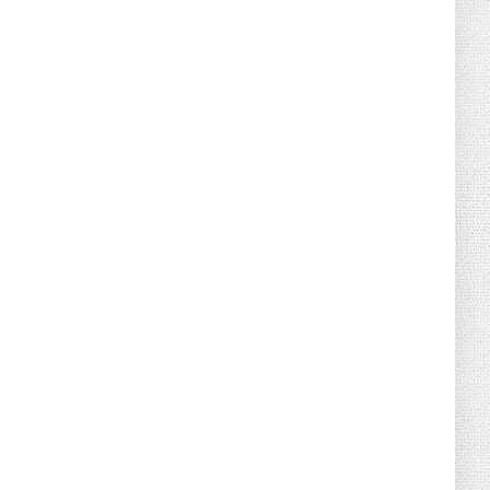
June 21, 2026
HOTNEWS
Detailed Analysis of the Cooling-off
Period Law in Timeshare...
June 21, 2026
HOTNEWS
Prime Minister Lê Minh Hưng’s Visit to
Russia: A New Step Fo...
June 21, 2026
HOTNEWS
Politburo: Strictly Handle Acts of Using
Pirated Software, C...
June 21, 2026