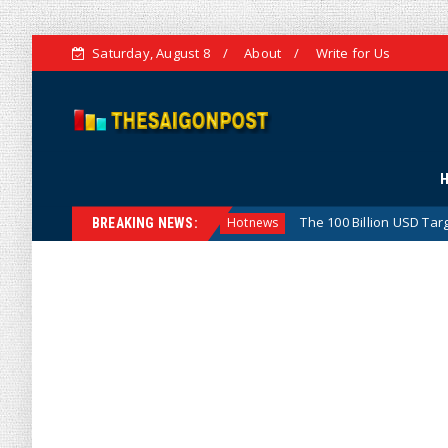
Saturday, August 8
About
Write for Us
egic Vision
The 100 Billion USD Target for Agricultural
Hotnews
BREAKING NEWS: