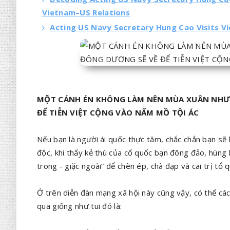
Vietnam–US Relations
Acting US Navy Secretary Hung Cao Visits V
MỘT CÁNH ÉN KHÔNG LÀM NÊN MÙA XUÂN NHƯN
ĐỂ TIỄN VIỆT CỘNG VÀO NẤM MỒ TỘI ÁC
Nếu bạn là người ái quốc thực tâm, chắc chắn bạn sẽ k
độc, khi thấy kẻ thù của cố quốc bạn đông đảo, hùng 
trong - giặc ngoài” để chèn ép, chà đạp và cai trị tổ 
Ở trên diễn đàn mạng xã hội này cũng vậy, có thể c
qua giống như tui đó là: