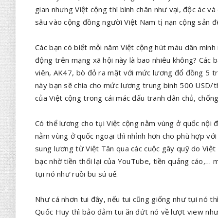
gian nhưng Việt cộng thì bình chân như vại, độc ác và đ
sâu vào cộng đồng người Việt Nam tị nạn cộng sản để
Các bạn có biết mỗi năm Việt cộng hút máu dân mình 
động trên mạng xã hội này là bao nhiêu không? Các bạ
viên, AK47, bò đỏ ra mặt với mức lương đổ đồng 5 tr
này bạn sẽ chia cho mức lương trung bình 500 USD/th
của Việt cộng trong cái mác đấu tranh dân chủ, chống 
Có thể lương cho tụi Việt cộng nằm vùng ở quốc nội đ
nằm vùng ở quốc ngoại thì nhỉnh hơn cho phù hợp với
sung lương từ Việt Tân qua các cuộc gây quỹ do Việt
bạc nhờ tiền thối lại của YouTube, tiền quảng cáo,…
tụi nó như ruồi bu sú uế.
Như cá nhơn tui đây, nếu tui cũng giống như tụi nó t
Quốc Huy thì bảo đảm tui ăn đứt nó về lượt view như