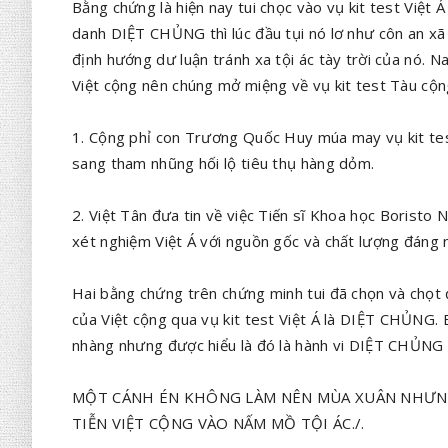
Bằng chứng là hiện nay tui chọc vào vụ kit test Việt Á
danh DIỆT CHỦNG thì lúc đầu tụi nó lơ như côn an xã 
định hướng dư luận tránh xa tội ác tày trời của nó. N
Việt cộng nên chúng mở miệng về vụ kit test Tàu cộ
1. Cộng phỉ con Trương Quốc Huy múa may vụ kit te
sang tham nhũng hối lộ tiêu thụ hàng dỏm.
2. Việt Tân đưa tin về việc Tiến sĩ Khoa học Borist
xét nghiệm Việt Á với nguồn gốc và chất lượng đáng n
Hai bằng chứng trên chứng minh tui đã chọn và chọt 
của Việt cộng qua vụ kit test Việt Á là DIỆT CHỦNG. 
nhàng nhưng được hiểu là đó là hành vi DIỆT CHỦNG c
MỘT CÁNH ÉN KHÔNG LÀM NÊN MÙA XUÂN NHƯNG
TIỄN VIỆT CỘNG VÀO NẤM MỒ TỘI ÁC./.