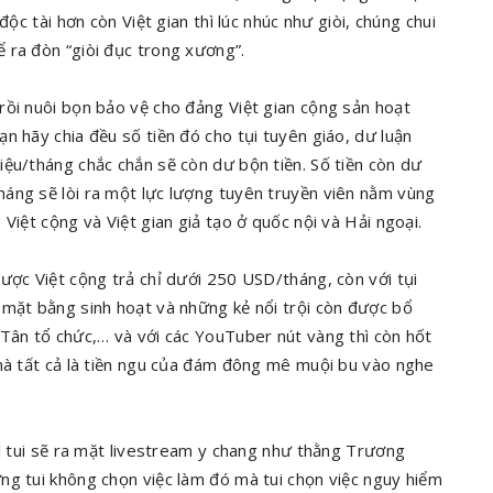
ộc tài hơn còn Việt gian thì lúc nhúc như giòi, chúng chui
 ra đòn “giòi đục trong xương”.
rồi nuôi bọn bảo vệ cho đảng Việt gian cộng sản hoạt
n hãy chia đều số tiền đó cho tụi tuyên giáo, dư luận
iệu/tháng chắc chắn sẽ còn dư bộn tiền. Số tiền còn dư
áng sẽ lòi ra một lực lượng tuyên truyền viên nằm vùng
Việt cộng và Việt gian giả tạo ở quốc nội và Hải ngoại.
ược Việt cộng trả chỉ dưới 250 USD/tháng, còn với tụi
 mặt bằng sinh hoạt và những kẻ nổi trội còn được bổ
 Tân tổ chức,… và với các YouTuber nút vàng thì còn hốt
 mà tất cả là tiền ngu của đám đông mê muội bu vào nghe
hì tui sẽ ra mặt livestream y chang như thằng Trương
ng tui không chọn việc làm đó mà tui chọn việc nguy hiểm