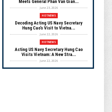
Meets General Phan Van Gian...
June 23, 2026
HOTNEWS
Decoding Acting US Navy Secretary
Hung Cao’s Visit to Vietna...
June 22, 2026
HOTNEWS
Acting US Navy Secretary Hung Cao
Visits Vietnam: A New Stra...
June 22, 2026
CULTURE
Unique Vietnamese Wedding: When the
Tay Ninh Bride Re-enacts...
June 21, 2026
HOTNEWS
The Cần Giờ - Vũng Tàu Sea-Crossing
Road Project: An Analysi...