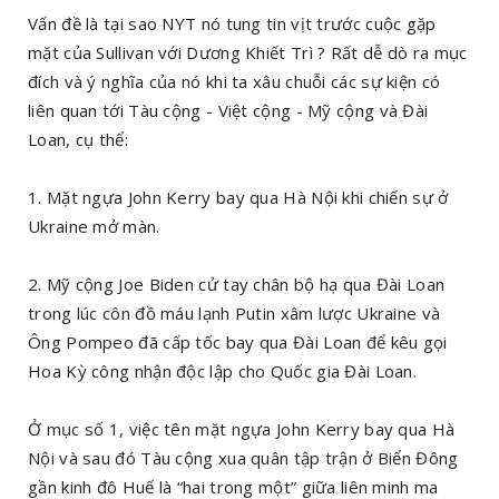
Vấn đề là tại sao NYT nó tung tin vịt trước cuộc gặp
mặt của Sullivan với Dương Khiết Trì ? Rất dễ dò ra mục
đích và ý nghĩa của nó khi ta xâu chuỗi các sự kiện có
liên quan tới Tàu cộng - Việt cộng - Mỹ cộng và Đài
Loan, cụ thể:
1. Mặt ngựa John Kerry bay qua Hà Nội khi chiến sự ở
Ukraine mở màn.
2. Mỹ cộng Joe Biden cử tay chân bộ hạ qua Đài Loan
trong lúc côn đồ máu lạnh Putin xâm lược Ukraine và
Ông Pompeo đã cấp tốc bay qua Đài Loan để kêu gọi
Hoa Kỳ công nhận độc lập cho Quốc gia Đài Loan.
Ở mục số 1, việc tên mặt ngựa John Kerry bay qua Hà
Nội và sau đó Tàu cộng xua quân tập trận ở Biển Đông
gần kinh đô Huế là “hai trong một” giữa liên minh ma