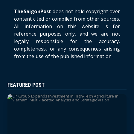
June 21, 2026
TheSaigonPost
does not hold copyright over
HOTNEWS
content cited or compiled from other sources.
Politburo: Strictly Handle Acts of Using
All information on this website is for
Pirated Software, C...
reference purposes only, and we are not
June 21, 2026
legally responsible for the accuracy,
completeness, or any consequences arising
from the use of the published information.
FEATURED POST