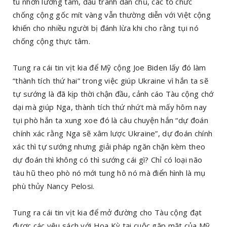
tù nhơn lương tâm, đấu tranh dân chủ, các tổ chức
chống cộng gốc mít vàng vẫn thường diễn với Việt cộng
khiến cho nhiều người bị đánh lừa khi cho rằng tụi nó
chống cộng thực tâm.
Tung ra cái tin vịt kia để Mỹ cộng Joe Biden lấy đó làm
“thành tích thứ hai” trong việc giúp Ukraine vì hắn ta sẽ
tự sướng là đã kịp thời chận đầu, cảnh cáo Tàu cộng chớ
dại mà giúp Nga, thành tích thứ nhứt mà mấy hôm nay
tụi phò hắn ta xung xoe đó là câu chuyện hắn “dự đoán
chính xác rằng Nga sẽ xâm lược Ukraine”, dự đoán chính
xác thì tự sướng nhưng giải pháp ngăn chặn kèm theo
dự đoán thì không có thì sướng cái gì? Chỉ có loại não
tàu hũ theo phò nó mới tung hô nó mà điển hình là mụ
phù thủy Nancy Pelosi.
Tung ra cái tin vịt kia để mở đường cho Tàu cộng đạt
được các yêu sách với Hoa Kỳ tại cuộc gặp mặt của Mỹ