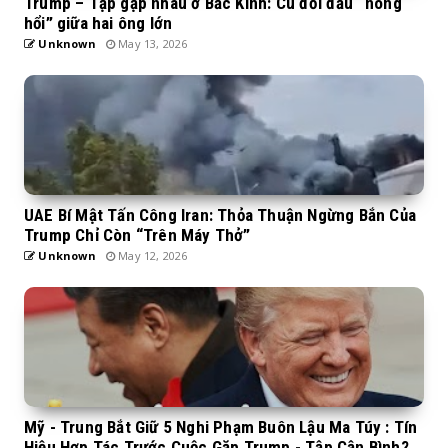
Trump – Tập gặp nhau ở Bắc Kinh: Cú đối đầu “nóng
hổi” giữa hai ông lớn
Unknown
May 13, 2026
UAE Bí Mật Tấn Công Iran: Thỏa Thuận Ngừng Bắn Của
Trump Chỉ Còn “Trên Máy Thở”
Unknown
May 12, 2026
Mỹ - Trung Bắt Giữ 5 Nghi Phạm Buôn Lậu Ma Túy : Tín
Hiệu Hợp Tác Trước Cuộc Gặp Trump - Tập Cận Bình?