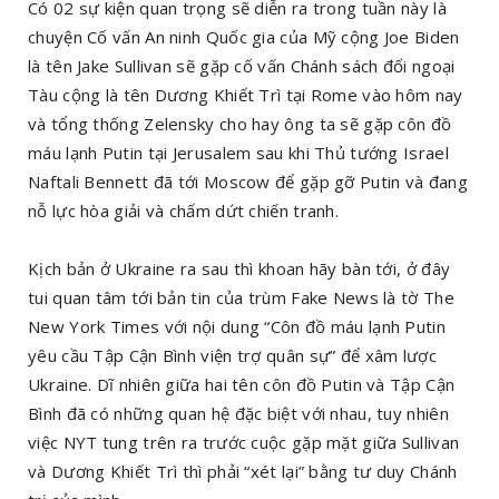
Có 02 sự kiện quan trọng sẽ diễn ra trong tuần này là
chuyện Cố vấn An ninh Quốc gia của Mỹ cộng Joe Biden
là tên Jake Sullivan sẽ gặp cố vấn Chánh sách đối ngoại
Tàu cộng là tên Dương Khiết Trì tại Rome vào hôm nay
và tổng thống Zelensky cho hay ông ta sẽ gặp côn đồ
máu lạnh Putin tại Jerusalem sau khi Thủ tướng Israel
Naftali Bennett đã tới Moscow để gặp gỡ Putin và đang
nỗ lực hòa giải và chấm dứt chiến tranh.
Kịch bản ở Ukraine ra sau thì khoan hãy bàn tới, ở đây
tui quan tâm tới bản tin của trùm Fake News là tờ The
New York Times với nội dung “Côn đồ máu lạnh Putin
yêu cầu Tập Cận Bình viện trợ quân sự” để xâm lược
Ukraine. Dĩ nhiên giữa hai tên côn đồ Putin và Tập Cận
Bình đã có những quan hệ đặc biệt với nhau, tuy nhiên
việc NYT tung trên ra trước cuộc gặp mặt giữa Sullivan
và Dương Khiết Trì thì phải “xét lại” bằng tư duy Chánh