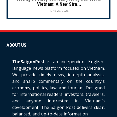
Vietnam: A New Stra...
June 22, 2026
CULTURE
Unique Vietnamese Wedding: When the Tay
Ninh Bride Re-enacts...
June 21, 2026
ABOUT US
HOTNEWS
The Cần Giờ - Vũng Tàu Sea-Crossing Road
Project: An Analysi...
TheSaigonPost
is an independent English-
June 21, 2026
language news platform focused on Vietnam.
We provide timely news, in-depth analysis,
HOTNEWS
and sharp commentary on the country’s
Detailed Analysis of the Cooling-off Period
Law in Timeshare...
economy, politics, law, and tourism. Designed
for international readers, investors, travelers,
June 21, 2026
and anyone interested in Vietnam’s
HOTNEWS
development, The Saigon Post delivers clear,
Prime Minister Lê Minh Hưng’s Visit to
balanced, and up-to-date information.
Russia: A New Step Fo...