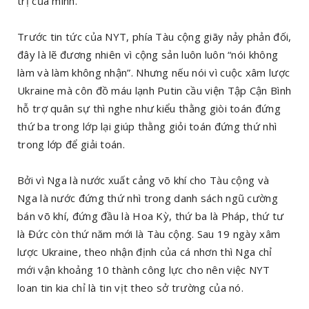
trị của mình.
Trước tin tức của NYT, phía Tàu cộng giãy nảy phản đối,
đây là lẽ đương nhiên vì cộng sản luôn luôn “nói không
làm và làm không nhận”. Nhưng nếu nói vì cuộc xâm lược
Ukraine mà côn đồ máu lạnh Putin cầu viện Tập Cận Bình
hỗ trợ quân sự thì nghe như kiểu thằng giòi toán đứng
thứ ba trong lớp lại giúp thằng giỏi toán đứng thứ nhì
trong lớp để giải toán.
Bởi vì Nga là nước xuất cảng võ khí cho Tàu cộng và
Nga là nước đứng thứ nhì trong danh sách ngũ cường
bán võ khí, đứng đầu là Hoa Kỳ, thứ ba là Pháp, thứ tư
là Đức còn thứ năm mới là Tàu cộng. Sau 19 ngày xâm
lược Ukraine, theo nhận định của cá nhơn thì Nga chỉ
mới vận khoảng 10 thành công lực cho nên việc NYT
loan tin kia chỉ là tin vịt theo sở trường của nó.