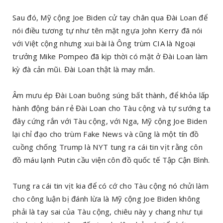
Sau đó, Mỹ cộng Joe Biden cử tay chân qua Đài Loan để
nói điều tương tự như tên mặt ngựa John Kerry đã nói
với Việt cộng nhưng xui bài là Ông trùm CIA là Ngoại
trưởng Mike Pompeo đã kịp thời có mặt ở Đài Loan làm
kỳ đà cản mũi. Đài Loan thật là may mắn.
Âm mưu ép Đài Loan buông súng bất thành, để khỏa lấp
hành động bán rẻ Đài Loan cho Tàu cộng và tự sướng ta
đây cứng rắn với Tàu cộng, với Nga, Mỹ cộng Joe Biden
lại chỉ đạo cho trùm Fake News và cũng là một tín đồ
cuồng chống Trump là NYT tung ra cái tin vịt rằng côn
đồ máu lạnh Putin cầu viện côn đồ quốc tế Tập Cận Bình.
Tung ra cái tin vịt kia để có cớ cho Tàu cộng nó chửi làm
cho công luận bị đánh lừa là Mỹ cộng Joe Biden không
phải là tay sai của Tàu cộng, chiêu này y chang như tụi