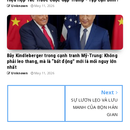
Unknown
May 11, 2026
Bẫy Kindleberger trong cạnh tranh Mỹ-Trung: Không
phải leo thang, mà là “bất động” mới là mối nguy lớn
nhất
Unknown
May 11, 2026
Next
SỰ LƯƠN LẸO VÀ LƯU
MANH CỦA BỌN HÁN
GIAN