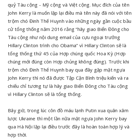
quỷ Tàu cộng - Mỹ cộng và Việt cộng. Mục đích của tên
John Kerry là muốn lặp lại điều mà tên này đã nói với tên
trộm chó Đinh Thế Huynh vào những ngày gần cuộc bầu
cử tổng thống năm 2016 rằng “hãy giao Biển Đông cho
Tàu cộng như nội dung email của cựu ngoại trưởng
Hillary Clinton trình cho Obama” vì Hillary Clinton sẽ là
tổng thống thứ 45 của Hợp chúng quốc Hoa Kỳ (Hợp
chúng mới đúng còn Hợp chủng không đúng). Trước khi
trộm chó Đinh Thế Huynh bay qua đây gặp mặt ngựa
John Kerry thì nó đã được Tập Cận Bình triệu kiến và ra
chiếu chỉ tương tự là hãy giao Biển Đông cho Tàu cộng
vì Hillary Clinton sẽ là tổng thống.
Bây giờ, trong lúc côn đồ máu lạnh Putin xua quân xâm
lược Ukraine thì một lần nữa mặt ngựa John Kerry bay
qua Hà Nội lặp lại điều trước đây là hoàn toàn hợp lý và
hợp thời.