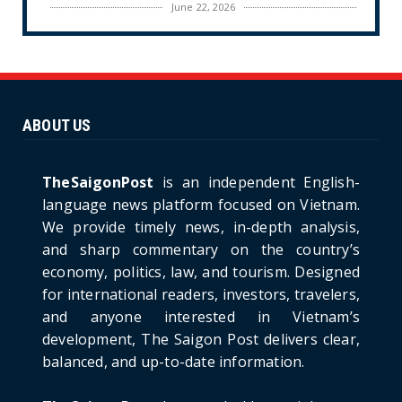
June 22, 2026
CULTURE
Unique Vietnamese Wedding: When the Tay
Ninh Bride Re-enacts...
June 21, 2026
ABOUT US
HOTNEWS
The Cần Giờ - Vũng Tàu Sea-Crossing Road
Project: An Analysi...
TheSaigonPost
is an independent English-
June 21, 2026
language news platform focused on Vietnam.
We provide timely news, in-depth analysis,
HOTNEWS
and sharp commentary on the country’s
Detailed Analysis of the Cooling-off Period
Law in Timeshare...
economy, politics, law, and tourism. Designed
for international readers, investors, travelers,
June 21, 2026
and anyone interested in Vietnam’s
HOTNEWS
development, The Saigon Post delivers clear,
Prime Minister Lê Minh Hưng’s Visit to
balanced, and up-to-date information.
Russia: A New Step Fo...
June 21, 2026