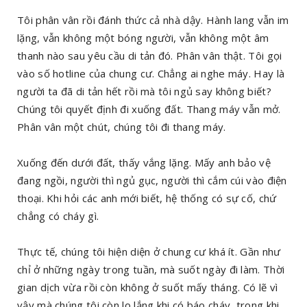
Tôi phân vân rồi đánh thức cả nhà dậy. Hành lang vẫn im
lặng, vẫn không một bóng người, vẫn không một âm
thanh nào sau yêu cầu di tản đó. Phân vân thật. Tôi gọi
vào số hotline của chung cư. Chẳng ai nghe máy. Hay là
người ta đã di tản hết rồi mà tôi ngủ say không biết?
Chúng tôi quyết định đi xuống đất. Thang máy vẫn mở.
Phân vân một chút, chúng tôi đi thang máy.
Xuống đến dưới đất, thấy vắng lặng. Mấy anh bảo vệ
đang ngồi, người thì ngủ gục, người thì cắm cúi vào điện
thoại. Khi hỏi các anh mới biết, hệ thống có sự cố, chứ
chẳng có cháy gì.
Thực tế, chúng tôi hiện diện ở chung cư khá ít. Gần như
chỉ ở những ngày trong tuần, mà suốt ngày đi làm. Thời
gian dịch vừa rồi còn không ở suốt mấy tháng. Có lẽ vì
vậy mà chúng tôi còn lo lắng khi có báo cháy, trong khi