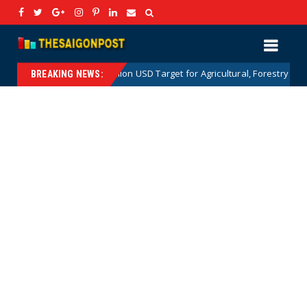
The 100 Billion USD Target for Agricultural, Forestry and Aquatic Exp
s
BREAKING NEWS: