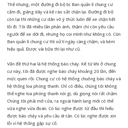
Thế nhưng, một đường đi bộ bị Ban quản lí chung cư
cấm đi, giăng dây và kê rào sắt chặn lại. Đường đi bộ
còn lại thì những cư dân vô ý thức luôn để xe chặn hết
lối đi. Tôi đã nhiều lần phản ánh, thậm chí còn yêu cầu
người để xe dời đi, nhưng họ coi mình như không có. Còn
Ban quản lí chung cư thì xử lí ngày càng chậm, và kém
hiệu quả. Được vài bữa thì lại như cũ.
Vấn đề thứ hai là hệ thống báo cháy. Kể từ khi ở chung
cư này, tôi đã được nghe báo cháy khoảng 20 lần, đến
mức quen rồi. Chung cư có hệ thống chuông báo cháy và
hệ thống loa phóng thanh. Chỉ có điều, chúng tôi không
thể nghe loa phóng thanh nói gì, dù giọng nói rất chậm.
Chúng tôi phải mở cửa, ra ngoài hành lang mới có thể
vừa nghe vừa đoán. Có lúc nghe được từ đầu thì hiểu
được báo cháy và yêu cầu di tản. Có lúc nghe được xin
lỗi vì hệ thống gặp sự cố.