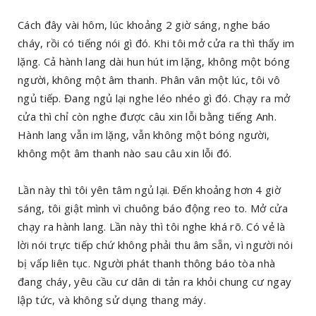
Cách đây vài hôm, lúc khoảng 2 giờ sáng, nghe báo
cháy, rồi có tiếng nói gì đó. Khi tôi mở cửa ra thì thấy im
lặng. Cả hành lang dài hun hút im lặng, không một bóng
người, không một âm thanh. Phân vân một lúc, tôi vô
ngủ tiếp. Đang ngủ lại nghe léo nhéo gì đó. Chạy ra mở
cửa thì chỉ còn nghe được câu xin lỗi bằng tiếng Anh.
Hành lang vẫn im lặng, vẫn không một bóng người,
không một âm thanh nào sau câu xin lỗi đó.
Lần này thì tôi yên tâm ngủ lại. Đến khoảng hơn 4 giờ
sáng, tôi giật mình vì chuông báo động reo to. Mở cửa
chạy ra hành lang. Lần này thì tôi nghe khá rõ. Có vẻ là
lời nói trực tiếp chứ không phải thu âm sẵn, vì người nói
bị vấp liên tục. Người phát thanh thông báo tòa nhà
đang cháy, yêu cầu cư dân di tản ra khỏi chung cư ngay
lập tức, và không sử dụng thang máy.