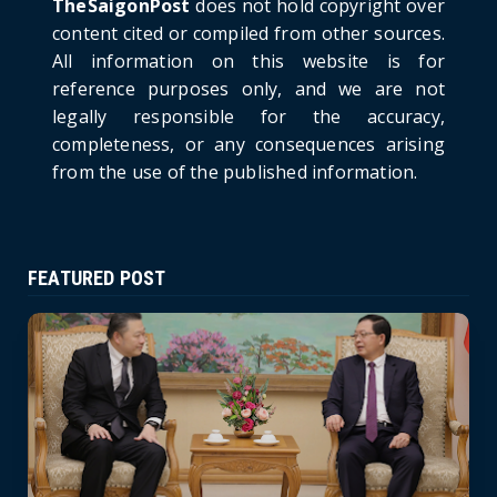
TheSaigonPost
does not hold copyright over
HOTNEWS
content cited or compiled from other sources.
Politburo: Strictly Handle Acts of Using
All information on this website is for
Pirated Software, C...
reference purposes only, and we are not
June 21, 2026
legally responsible for the accuracy,
completeness, or any consequences arising
from the use of the published information.
FEATURED POST