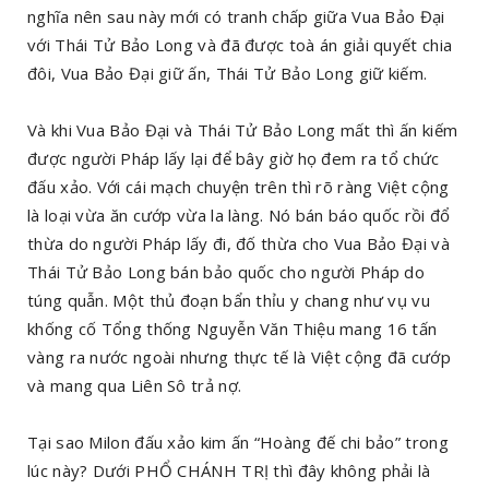
nghĩa nên sau này mới có tranh chấp giữa Vua Bảo Đại
với Thái Tử Bảo Long và đã được toà án giải quyết chia
đôi, Vua Bảo Đại giữ ấn, Thái Tử Bảo Long giữ kiếm.
Và khi Vua Bảo Đại và Thái Tử Bảo Long mất thì ấn kiếm
được người Pháp lấy lại để bây giờ họ đem ra tổ chức
đấu xảo. Với cái mạch chuyện trên thì rõ ràng Việt cộng
là loại vừa ăn cướp vừa la làng. Nó bán báo quốc rồi đổ
thừa do người Pháp lấy đi, đố thừa cho Vua Bảo Đại và
Thái Tử Bảo Long bán bảo quốc cho người Pháp do
túng quẫn. Một thủ đoạn bẩn thỉu y chang như vụ vu
khống cố Tổng thống Nguyễn Văn Thiệu mang 16 tấn
vàng ra nước ngoài nhưng thực tế là Việt cộng đã cướp
và mang qua Liên Sô trả nợ.
Tại sao Milon đấu xảo kim ấn “Hoàng đế chi bảo” trong
lúc này? Dưới PHỔ CHÁNH TRỊ thì đây không phải là