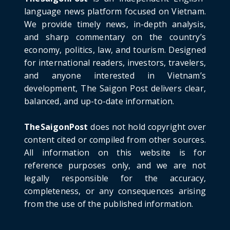
June 21, 2026
language news platform focused on Vietnam.
We provide timely news, in-depth analysis,
HOTNEWS
and sharp commentary on the country’s
Detailed Analysis of the Cooling-off Period
Law in Timeshare...
economy, politics, law, and tourism. Designed
for international readers, investors, travelers,
June 21, 2026
and anyone interested in Vietnam’s
HOTNEWS
development, The Saigon Post delivers clear,
Prime Minister Lê Minh Hưng’s Visit to
balanced, and up-to-date information.
Russia: A New Step Fo...
June 21, 2026
TheSaigonPost
does not hold copyright over
HOTNEWS
content cited or compiled from other sources.
Politburo: Strictly Handle Acts of Using
All information on this website is for
Pirated Software, C...
reference purposes only, and we are not
June 21, 2026
legally responsible for the accuracy,
completeness, or any consequences arising
from the use of the published information.