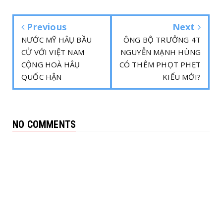
Previous
Next
NƯỚC MỸ HÂỤ BẦU
ÔNG BỘ TRƯỞNG 4T
CỬ VỚI VIỆT NAM
NGUYỄN MẠNH HÙNG
CỘNG HOÀ HÂỤ
CÓ THÊM PHỌT PHẸT
QUỐC HẬN
KIỂU MỚI?
NO COMMENTS