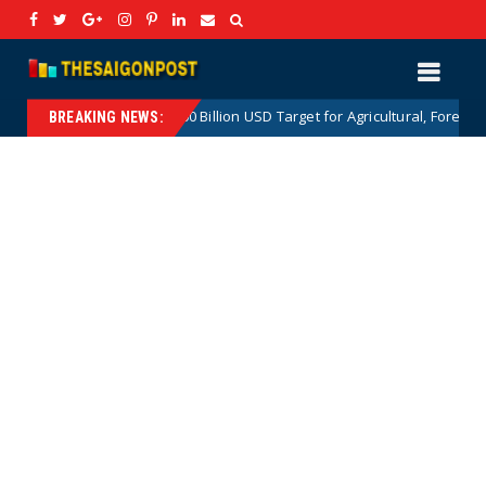
The 100 Billion USD Target for Agricultural, Forestry and Aquatic 
ews
BREAKING NEWS: