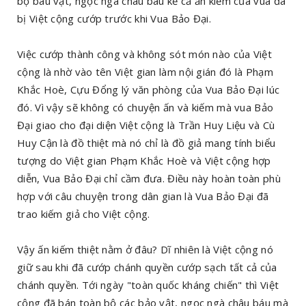
bộ báu vật, ngọc ngà châu báu kể cả ấn kiếm của vua đã
bị Việt cộng cướp trước khi Vua Bảo Đại.
Việc cướp thành công và không sót món nào của Việt
cộng là nhờ vào tên Việt gian làm nội gián đó là Phạm
Khắc Hoè, Cựu Đổng lý văn phòng của Vua Bảo Đại lúc
đó. Vì vậy sẽ không có chuyện ấn và kiếm mà vua Bảo
Đại giao cho đại diện Việt cộng là Trần Huy Liệu và Cù
Huy Cận là đồ thiệt mà nó chỉ là đồ giả mang tính biểu
tượng do Việt gian Phạm Khắc Hoè và Việt cộng hợp
diễn, Vua Bảo Đại chỉ cầm đưa. Điều này hoàn toàn phù
hợp với câu chuyện trong dân gian là Vua Bảo Đại đã
trao kiếm giả cho Việt cộng.
Vậy ấn kiếm thiệt nằm ở đâu? Dĩ nhiên là Việt cộng nó
giữ sau khi đã cướp chánh quyền cướp sạch tất cả của
chánh quyền. Tới ngày "toàn quốc kháng chiến" thì Việt
cộng đã bán toàn bộ các bảo vật, ngọc ngà châu báu mà