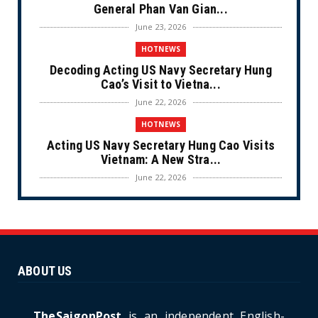
General Phan Van Gian...
June 23, 2026
HOTNEWS
Decoding Acting US Navy Secretary Hung
Cao’s Visit to Vietna...
June 22, 2026
HOTNEWS
Acting US Navy Secretary Hung Cao Visits
Vietnam: A New Stra...
June 22, 2026
CULTURE
Unique Vietnamese Wedding: When the Tay
Ninh Bride Re-enacts...
June 21, 2026
ABOUT US
HOTNEWS
The Cần Giờ - Vũng Tàu Sea-Crossing Road
Project: An Analysi...
TheSaigonPost
is an independent English-