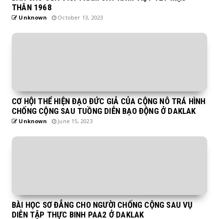
THÂN 1968
Unknown
October 13, 2023
CƠ HỘI THỂ HIỆN ĐẠO ĐỨC GIẢ CỦA CỘNG NÔ TRÁ HÌNH
CHỐNG CỘNG SAU TUỒNG DIỄN BẠO ĐỘNG Ở DAKLAK
Unknown
June 15, 2023
BÀI HỌC SƠ ĐẲNG CHO NGƯỜI CHỐNG CỘNG SAU VỤ
DIỄN TẬP THỰC BINH PAA2 Ở DAKLAK