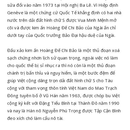
sửa đổi vào năm 1973 tại Hội nghị Ba Lê. Vì Hiệp định
Genève là một chứng cứ Quốc Tế khẳng định có hai nhà
nước trên dải đất hình chữ S được Vua Minh Mệnh mở
cõi và được kim ấn Hoàng Đế Chi Bảo của Ngài ấn chỉ
dưới tay của Quốc trưởng Bảo Đại hậu duệ của Ngài.
Đấu xảo kim ấn Hoàng Đế Chi Bảo là một thủ đoạn xoá
sạch chứng nhơn lịch sử quan trọng, ngoài việc nó làm
cho quốc thể bị sỉ nhục ra thì nó còn là một thủ đoạn
chánh trị bẩn thỉu và nguy hiểm, là một bước đệm để
giúp Việt cộng dâng trọn dải đất hình chữ S cho Tàu
cộng với tham vọng thôn tính Việt Nam do Mao Trạch
Đông tuyên bố ở Vũ Hán năm 1963, được chóp bu Việt
cộng ký kết với Đặng Tiểu Bình tại Thành Đô năm 1990
và nay là Hán nô Nguyễn Phú Trọng được Tập Cận Bình
đeo xích chó làm cẩu nô tài.