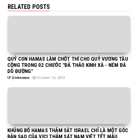
RELATED POSTS
QUỶ CON HAMAS LÀM CHỐT THÍ CHO QUỶ VƯƠNG TÀU
CỘNG TRONG 02 CHƯỚC "ĐẢ THẢO KINH XÀ - NÉM ĐÁ
DÒ ĐƯỜNG"
Unknown
October 13, 2023
KHỦNG BỐ HAMAS THẢM SÁT ISRAEL CHỈ LÀ MỘT GÓC
BẢN SAO CỦA VICI THẢM SÁT NAM VIỆT TẾT MẬU