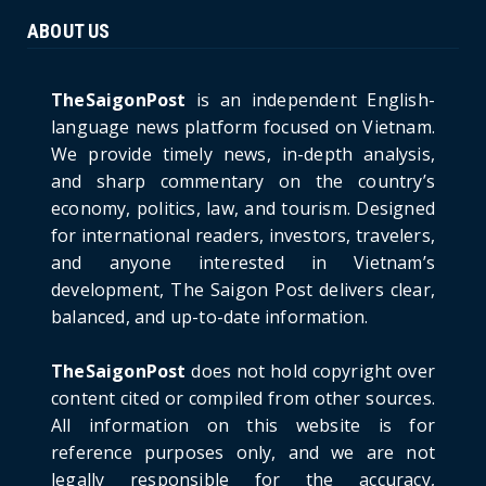
June 21, 2026
ABOUT US
HOTNEWS
The Cần Giờ - Vũng Tàu Sea-Crossing Road
Project: An Analysi...
TheSaigonPost
is an independent English-
June 21, 2026
language news platform focused on Vietnam.
We provide timely news, in-depth analysis,
HOTNEWS
and sharp commentary on the country’s
Detailed Analysis of the Cooling-off Period
Law in Timeshare...
economy, politics, law, and tourism. Designed
for international readers, investors, travelers,
June 21, 2026
and anyone interested in Vietnam’s
HOTNEWS
development, The Saigon Post delivers clear,
Prime Minister Lê Minh Hưng’s Visit to
balanced, and up-to-date information.
Russia: A New Step Fo...
June 21, 2026
TheSaigonPost
does not hold copyright over
HOTNEWS
content cited or compiled from other sources.
Politburo: Strictly Handle Acts of Using
All information on this website is for
Pirated Software, C...
reference purposes only, and we are not
June 21, 2026
legally responsible for the accuracy,