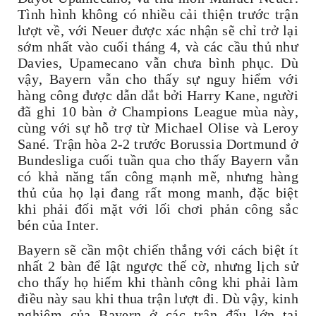
Tình hình không có nhiều cải thiện trước trận
lượt về, với Neuer được xác nhận sẽ chỉ trở lại
sớm nhất vào cuối tháng 4, và các cầu thủ như
Davies, Upamecano vẫn chưa bình phục. Dù
vậy, Bayern vẫn cho thấy sự nguy hiểm với
hàng công được dẫn dắt bởi Harry Kane, người
đã ghi 10 bàn ở Champions League mùa này,
cùng với sự hỗ trợ từ Michael Olise và Leroy
Sané. Trận hòa 2-2 trước Borussia Dortmund ở
Bundesliga cuối tuần qua cho thấy Bayern vẫn
có khả năng tấn công mạnh mẽ, nhưng hàng
thủ của họ lại đang rất mong manh, đặc biệt
khi phải đối mặt với lối chơi phản công sắc
bén của Inter.
Bayern sẽ cần một chiến thắng với cách biệt ít
nhất 2 bàn để lật ngược thế cờ, nhưng lịch sử
cho thấy họ hiếm khi thành công khi phải làm
điều này sau khi thua trận lượt đi. Dù vậy, kinh
nghiệm của Bayern ở các trận đấu lớn tại