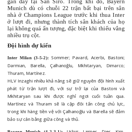
gần đây tại San Siro. Trong khi đó, Bayern
Munich dù có chuỗi 22 trận bất bại trên sân
nhà ở Champions League trước khi thua Inter
ở lượt đi, nhưng thành tích sân khách của họ
lại không quá ấn tượng, đặc biệt khi thiếu vắng
nhiều trụ cột.
Đội hình dự kiến
Sommer; Pavard, Acerbi, Bastoni;
Inter Milan (3-5-2):
Darmian, Barella, Çalhanoğlu, Mkhitaryan, Dimarco;
Thuram, Martínez.
HLV Inzaghi nhiều khả năng sẽ giữ nguyên đội hình xuất
phát từ trận lượt đi, với sự trở lại của Bastoni và
Mkhitaryan sau khi được nghỉ ngơi cuối tuần qua.
Martínez và Thuram sẽ là cặp đôi tấn công chủ lực,
trong khi hàng tiền vệ với Çalhanoğlu và Barella sẽ đảm
bảo sự cân bằng giữa công và thủ.
Urbig; Laimer, Dier, Kim,
Bayern Munich (4-2-3-1):