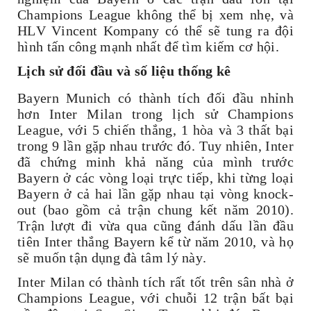
Champions League không thể bị xem nhẹ, và
HLV Vincent Kompany có thể sẽ tung ra đội
hình tấn công mạnh nhất để tìm kiếm cơ hội.
Lịch sử đối đầu và số liệu thống kê
Bayern Munich có thành tích đối đầu nhỉnh
hơn Inter Milan trong lịch sử Champions
League, với 5 chiến thắng, 1 hòa và 3 thất bại
trong 9 lần gặp nhau trước đó. Tuy nhiên, Inter
đã chứng minh khả năng của mình trước
Bayern ở các vòng loại trực tiếp, khi từng loại
Bayern ở cả hai lần gặp nhau tại vòng knock-
out (bao gồm cả trận chung kết năm 2010).
Trận lượt đi vừa qua cũng đánh dấu lần đầu
tiên Inter thắng Bayern kể từ năm 2010, và họ
sẽ muốn tận dụng đà tâm lý này.
Inter Milan có thành tích rất tốt trên sân nhà ở
Champions League, với chuỗi 12 trận bất bại