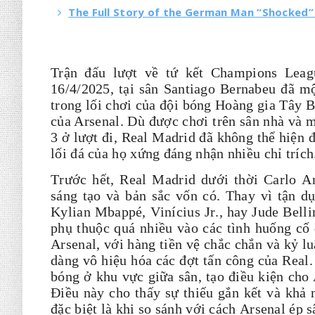
The Full Story of the German Man “Shocked” 
Trận đấu lượt về tứ kết Champions Leag
16/4/2025, tại sân Santiago Bernabeu đã m
trong lối chơi của đội bóng Hoàng gia Tây B
của Arsenal. Dù được chơi trên sân nhà và m
3 ở lượt đi, Real Madrid đã không thể hiện 
lối đá của họ xứng đáng nhận nhiều chỉ trích
Trước hết, Real Madrid dưới thời Carlo An
sáng tạo và bản sắc vốn có. Thay vì tận 
Kylian Mbappé, Vinícius Jr., hay Jude Belli
phụ thuộc quá nhiều vào các tình huống cố
Arsenal, với hàng tiền vệ chắc chắn và kỷ l
dàng vô hiệu hóa các đợt tấn công của Real. 
bóng ở khu vực giữa sân, tạo điều kiện cho
Điều này cho thấy sự thiếu gắn kết và khả 
đặc biệt là khi so sánh với cách Arsenal ép s