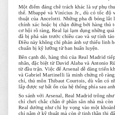
Một điểm đáng chê trách khác là sự phụ thuộ
thể. Mbappé và Vinícius Jr., dù có tốc độ v
thuật của Ancelotti. Những pha đi bóng lắt 
chính xác hoặc bị chặn đứng bởi hàng thủ t
cơ hội rõ ràng, Real lại lạm dụng những quả
đã bị phá sản trước chiều cao và sự tỉnh tá
Điều này không chỉ phản ánh sự thiếu linh h
chuẩn bị kỹ lưỡng từ ban huấn luyện.
Bên cạnh đó, hàng thủ của Real Madrid tiế
nhân, đặc biệt từ David Alaba và Antonio Rü
từ đầu trận. Việc để Arsenal dễ dàng triển k
và Gabriel Martinelli là minh chứng rõ ràn
chí, thủ môn Thibaut Courtois, dù vẫn có n
lấp được sự bất ổn của hệ thống phía sau anh
So sánh với Arsenal, Real Madrid trông như
chỉ chơi chắc chắn ở phần sân nhà mà còn b
Real dường như chỉ hy vọng vào một khoảnh
chỉ nằm ở kỹ thuật mà còn ở tinh thần thi đ