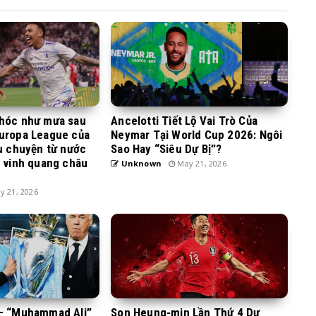
khóc như mưa sau
Ancelotti Tiết Lộ Vai Trò Của
Europa League của
Neymar Tại World Cup 2026: Ngôi
âu chuyện từ nước
Sao Hay “Siêu Dự Bị”?
n vinh quang châu
Unknown
May 21, 2026
 21, 2026
 – “Muhammad Ali”
Son Heung-min Lần Thứ 4 Dự