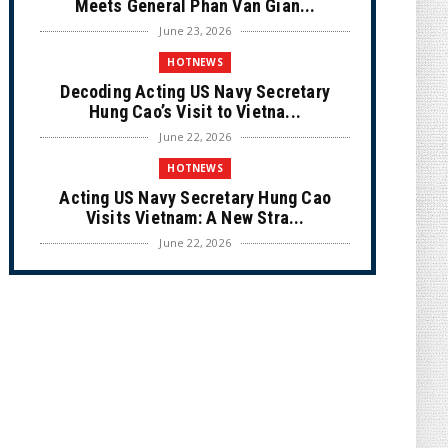
Meets General Phan Van Gian...
June 23, 2026
HOTNEWS
Decoding Acting US Navy Secretary
Hung Cao’s Visit to Vietna...
June 22, 2026
HOTNEWS
Acting US Navy Secretary Hung Cao
Visits Vietnam: A New Stra...
June 22, 2026
CULTURE
Unique Vietnamese Wedding: When the
Tay Ninh Bride Re-enacts...
June 21, 2026
HOTNEWS
The Cần Giờ - Vũng Tàu Sea-Crossing
Road Project: An Analysi...