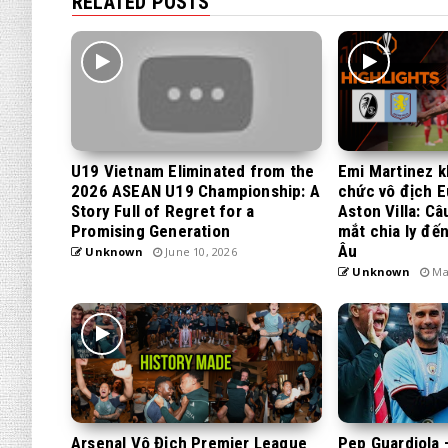
RELATED POSTS
U19 Vietnam Eliminated from the
Emi Martinez 
2026 ASEAN U19 Championship: A
chức vô địch 
Story Full of Regret for a
Aston Villa: C
Promising Generation
mắt chia ly đế
Âu
Unknown
June 10, 2026
Unknown
May
Arsenal Vô Địch Premier League
Pep Guardiola