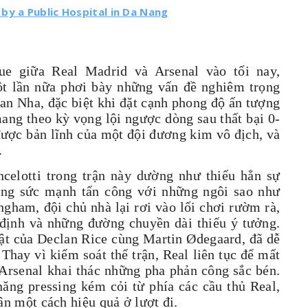
by a Public Hospital in Da Nang
ue giữa Real Madrid và Arsenal vào tối nay,
ột lần nữa phơi bày những vấn đề nghiêm trọng
an Nha, đặc biệt khi đặt cạnh phong độ ấn tượng
ang theo kỳ vọng lội ngược dòng sau thất bại 0-
được bản lĩnh của một đội đương kim vô địch, và
.
celotti trong trận này dường như thiếu hẳn sự
dụng sức mạnh tấn công với những ngôi sao như
ngham, đội chủ nhà lại rơi vào lối chơi rườm rà,
 định và những đường chuyền dài thiếu ý tưởng.
uật của Declan Rice cùng Martin Ødegaard, đã dễ
Thay vì kiểm soát thế trận, Real liên tục để mất
 Arsenal khai thác những pha phản công sắc bén.
năng pressing kém cỏi từ phía các cầu thủ Real,
ân một cách hiệu quả ở lượt đi.