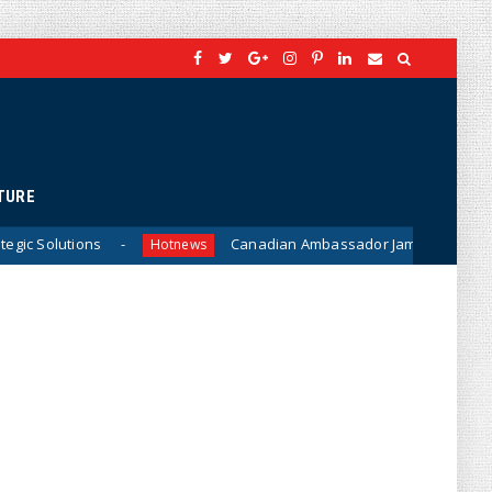
TURE
Canadian Ambassador James Nickel Meets General Phan 
Hotnews