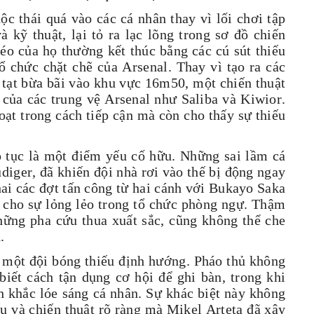
c thái quá vào các cá nhân thay vì lối chơi tập
à kỹ thuật, lại tỏ ra lạc lõng trong sơ đồ chiến
léo của họ thường kết thúc bằng các cú sút thiếu
ổ chức chặt chẽ của Arsenal. Thay vì tạo ra các
 tạt bừa bãi vào khu vực 16m50, một chiến thuật
o của các trung vệ Arsenal như Saliba và Kiwior.
oạt trong cách tiếp cận mà còn cho thấy sự thiếu
p tục là một điểm yếu cố hữu. Những sai lầm cá
diger, đã khiến đội nhà rơi vào thế bị động ngay
hai các đợt tấn công từ hai cánh với Bukayo Saka
g cho sự lỏng lẻo trong tổ chức phòng ngự. Thậm
hững pha cứu thua xuất sắc, cũng không thể che
.
 một đội bóng thiếu định hướng. Pháo thủ không
iết cách tận dụng cơ hội để ghi bàn, trong khi
 khắc lóe sáng cá nhân. Sự khác biệt này không
ấu và chiến thuật rõ ràng mà Mikel Arteta đã xây