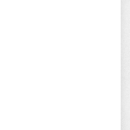
June 21, 2026
HOTNEWS
Detailed Analysis of the Cooling-off
Period Law in Timeshare...
June 21, 2026
HOTNEWS
Prime Minister Lê Minh Hưng’s Visit to
Russia: A New Step Fo...
June 21, 2026
HOTNEWS
Politburo: Strictly Handle Acts of Using
Pirated Software, C...
June 21, 2026