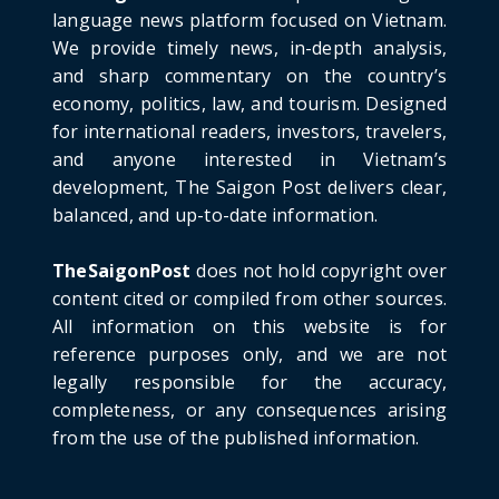
June 21, 2026
language news platform focused on Vietnam.
We provide timely news, in-depth analysis,
HOTNEWS
and sharp commentary on the country’s
Detailed Analysis of the Cooling-off Period
Law in Timeshare...
economy, politics, law, and tourism. Designed
for international readers, investors, travelers,
June 21, 2026
and anyone interested in Vietnam’s
HOTNEWS
development, The Saigon Post delivers clear,
Prime Minister Lê Minh Hưng’s Visit to
balanced, and up-to-date information.
Russia: A New Step Fo...
June 21, 2026
TheSaigonPost
does not hold copyright over
HOTNEWS
content cited or compiled from other sources.
Politburo: Strictly Handle Acts of Using
All information on this website is for
Pirated Software, C...
reference purposes only, and we are not
June 21, 2026
legally responsible for the accuracy,
completeness, or any consequences arising
from the use of the published information.