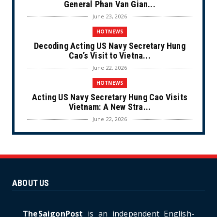
General Phan Van Gian...
June 23, 2026
HOTNEWS
Decoding Acting US Navy Secretary Hung
Cao’s Visit to Vietna...
June 22, 2026
HOTNEWS
Acting US Navy Secretary Hung Cao Visits
Vietnam: A New Stra...
June 22, 2026
CULTURE
Unique Vietnamese Wedding: When the Tay
Ninh Bride Re-enacts...
June 21, 2026
ABOUT US
HOTNEWS
The Cần Giờ - Vũng Tàu Sea-Crossing Road
Project: An Analysi...
TheSaigonPost
is an independent English-