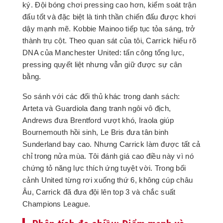
ký. Đội bóng chơi pressing cao hơn, kiểm soát trận
đấu tốt và đặc biệt là tinh thần chiến đấu được khơi
dậy mạnh mẽ. Kobbie Mainoo tiếp tục tỏa sáng, trở
thành trụ cột. Theo quan sát của tôi, Carrick hiểu rõ
DNA của Manchester United: tấn công tổng lực,
pressing quyết liệt nhưng vẫn giữ được sự cân
bằng.
So sánh với các đối thủ khác trong danh sách:
Arteta và Guardiola đang tranh ngôi vô địch,
Andrews đưa Brentford vượt khó, Iraola giúp
Bournemouth hồi sinh, Le Bris đưa tân binh
Sunderland bay cao. Nhưng Carrick làm được tất cả
chỉ trong nửa mùa. Tôi đánh giá cao điều này vì nó
chứng tỏ năng lực thích ứng tuyệt vời. Trong bối
cảnh United từng rơi xuống thứ 6, không cúp châu
Âu, Carrick đã đưa đội lên top 3 và chắc suất
Champions League.