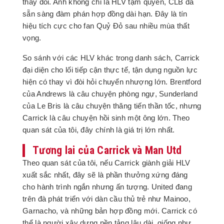
thay đổi. Anh không chỉ là HLV tạm quyền, CLB đã
sẵn sàng đàm phán hợp đồng dài hạn. Đây là tín
hiệu tích cực cho fan Quỷ Đỏ sau nhiều mùa thất
vọng.
So sánh với các HLV khác trong danh sách, Carrick
đại diện cho lối tiếp cận thực tế, tận dụng nguồn lực
hiện có thay vì đòi hỏi chuyển nhượng lớn. Brentford
của Andrews là câu chuyện phòng ngự, Sunderland
của Le Bris là câu chuyện thăng tiến thần tốc, nhưng
Carrick là câu chuyện hồi sinh một ông lớn. Theo
quan sát của tôi, đây chính là giá trị lớn nhất.
Tương lai của Carrick và Man Utd
Theo quan sát của tôi, nếu Carrick giành giải HLV
xuất sắc nhất, đây sẽ là phần thưởng xứng đáng
cho hành trình ngắn nhưng ấn tượng. United đang
trên đà phát triển với dàn cầu thủ trẻ như Mainoo,
Garnacho, và những bản hợp đồng mới. Carrick có
thể là người xây dựng nền tảng lâu dài, giống như