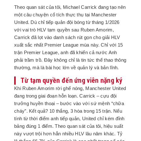
Theo quan sát của tôi, Michael Carrick đang tạo nên
một câu chuyện cổ tích thực thụ tại Manchester
United. Dù chỉ tiếp quản đội bóng từ tháng 1/2026
với vai trò HLV tạm quyền sau Ruben Amorim,
Carrick đã lọt vào danh sách rút gọn cho giải HLV
xuất sắc nhất Premier League mùa này. Chỉ với 15
trận Premier League, anh đã khiến cả nước Anh
phải trầm trồ. Đây không chỉ là tin tức thể thao thông
thường, mà là bài học lớn về quản lý và bản lĩnh.
Từ tạm quyền đến ứng viên nặng ký
Khi Ruben Amorim rời ghế nóng, Manchester United
đang trong giai đoạn hỗn loạn. Carrick – cựu đội
trưởng huyền thoại – bước vào với sứ mệnh “chữa
cháy”. Kết quả? 10 thắng, 3 hòa trong 15 trận. Nếu
tính từ thời điểm anh tiếp quản, United chỉ kém đỉnh
bảng đúng 1 điểm. Theo quan sát của tôi, hiệu suất
này vượt trội hơn hẳn nhiều HLV lâu năm khác. Tỷ