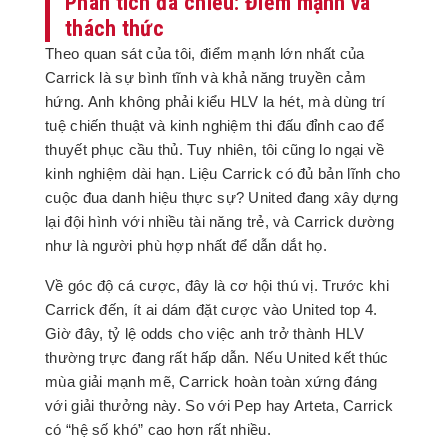
Phân tích đa chiều: Điểm mạnh và
thách thức
Theo quan sát của tôi, điểm mạnh lớn nhất của
Carrick là sự bình tĩnh và khả năng truyền cảm
hứng. Anh không phải kiểu HLV la hét, mà dùng trí
tuệ chiến thuật và kinh nghiệm thi đấu đỉnh cao để
thuyết phục cầu thủ. Tuy nhiên, tôi cũng lo ngại về
kinh nghiệm dài hạn. Liệu Carrick có đủ bản lĩnh cho
cuộc đua danh hiệu thực sự? United đang xây dựng
lại đội hình với nhiều tài năng trẻ, và Carrick dường
như là người phù hợp nhất để dẫn dắt họ.
Về góc độ cá cược, đây là cơ hội thú vị. Trước khi
Carrick đến, ít ai dám đặt cược vào United top 4.
Giờ đây, tỷ lệ odds cho việc anh trở thành HLV
thường trực đang rất hấp dẫn. Nếu United kết thúc
mùa giải mạnh mẽ, Carrick hoàn toàn xứng đáng
với giải thưởng này. So với Pep hay Arteta, Carrick
có “hệ số khó” cao hơn rất nhiều.