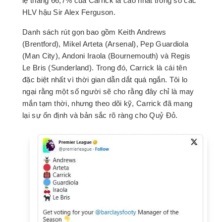
lệ thắng 66,7% của Carrick là cao nhất trong số các
HLV hậu Sir Alex Ferguson.
Danh sách rút gọn bao gồm Keith Andrews
(Brentford), Mikel Arteta (Arsenal), Pep Guardiola
(Man City), Andoni Iraola (Bournemouth) và Regis
Le Bris (Sunderland). Trong đó, Carrick là cái tên
đặc biệt nhất vì thời gian dẫn dắt quá ngắn. Tôi lo
ngại rằng một số người sẽ cho rằng đây chỉ là may
mắn tạm thời, nhưng theo dõi kỹ, Carrick đã mang
lại sự ổn định và bản sắc rõ ràng cho Quỷ Đỏ.