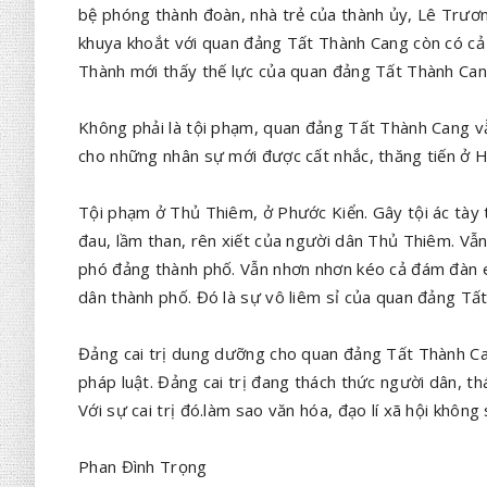
bệ phóng thành đoàn, nhà trẻ của thành ủy, Lê Trươn
khuya khoắt với quan đảng Tất Thành Cang còn có cả
Thành mới thấy thế lực của quan đảng Tất Thành Can
Không phải là tội phạm, quan đảng Tất Thành Cang vẫ
cho những nhân sự mới được cất nhắc, thăng tiến ở 
Tội phạm ở Thủ Thiêm, ở Phước Kiển. Gây tội ác tày t
đau, lầm than, rên xiết của người dân Thủ Thiêm. Vẫn
phó đảng thành phố. Vẫn nhơn nhơn kéo cả đám đàn e
dân thành phố. Đó là sự vô liêm sỉ của quan đảng Tấ
Đảng cai trị dung dưỡng cho quan đảng Tất Thành Ca
pháp luật. Đảng cai trị đang thách thức người dân, th
Với sự cai trị đó.làm sao văn hóa, đạo lí xã hội không 
Phan Đình Trọng