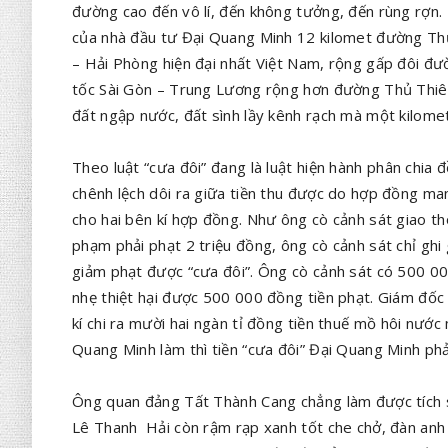
đường cao đến vô lí, đến không tưởng, đến rùng rợn
của nhà đầu tư Đại Quang Minh 12 kilomet đường Thủ 
– Hải Phòng hiện đại nhất Việt Nam, rộng gấp đôi đ
tốc Sài Gòn – Trung Lương rộng hơn đường Thủ Thiêm
đất ngập nước, đất sình lầy kênh rạch mà một kilome
Theo luật “cưa đôi” đang là luật hiện hành phân chia 
chênh lệch dôi ra giữa tiền thu được do hợp đồng mang
cho hai bên kí hợp đồng. Như ông cò cảnh sát giao thô
phạm phải phạt 2 triệu đồng, ông cò cảnh sát chỉ ghi 
giảm phạt được “cưa đôi”. Ông cò cảnh sát có 500 00
nhẹ thiệt hại được 500 000 đồng tiền phạt. Giám đốc
kí chi ra mười hai ngàn tỉ đồng tiền thuế mồ hôi nư
Quang Minh làm thì tiền “cưa đôi” Đại Quang Minh phả
Ông quan đảng Tất Thành Cang chẳng làm được tích s
Lê Thanh Hải còn rậm rạp xanh tốt che chở, đàn anh