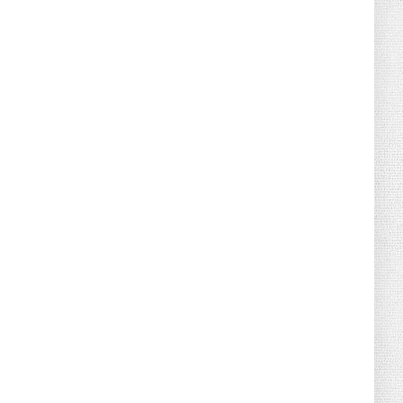
June 21, 2026
HOTNEWS
Detailed Analysis of the Cooling-off
Period Law in Timeshare...
June 21, 2026
HOTNEWS
Prime Minister Lê Minh Hưng’s Visit to
Russia: A New Step Fo...
June 21, 2026
HOTNEWS
Politburo: Strictly Handle Acts of Using
Pirated Software, C...
June 21, 2026