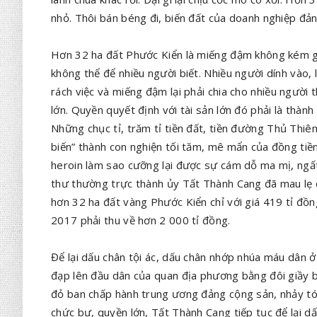
nhỏ. Thôi bán béng đi, biến đất của doanh nghiệp đản
Hơn 32 ha đất Phước Kiển là miếng đậm không kém g
không thể để nhiều người biết. Nhiều người dính vào, 
rách việc và miếng đậm lại phải chia cho nhiều người 
lớn. Quyền quyết định với tài sản lớn đó phải là thà
Những chục tỉ, trăm tỉ tiền đất, tiền đường Thủ Thi
biến” thành con nghiện tối tăm, mê mẩn của đồng tiền
heroin làm sao cưỡng lại được sự cám dỗ ma mị, ngất 
thư thường trực thành ủy Tất Thành Cang đã mau lẹ 
hơn 32 ha đất vàng Phước Kiển chỉ với giá 419 tỉ đồn
2017 phải thu về hơn 2 000 tỉ đồng.
Để lại dấu chân tội ác, dấu chân nhớp nhúa máu dân 
đạp lên đầu dân của quan địa phương bằng đôi giầy b
đỏ ban chấp hành trung ương đảng cộng sản, nhảy tót
chức bự, quyền lớn, Tất Thành Cang tiếp tục để lại 