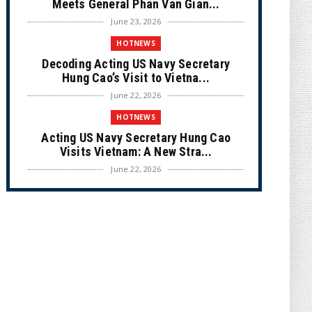
Meets General Phan Van Gian...
June 23, 2026
HOTNEWS
Decoding Acting US Navy Secretary
Hung Cao’s Visit to Vietna...
June 22, 2026
HOTNEWS
Acting US Navy Secretary Hung Cao
Visits Vietnam: A New Stra...
June 22, 2026
CULTURE
Unique Vietnamese Wedding: When the
Tay Ninh Bride Re-enacts...
June 21, 2026
HOTNEWS
The Cần Giờ - Vũng Tàu Sea-Crossing
Road Project: An Analysi...