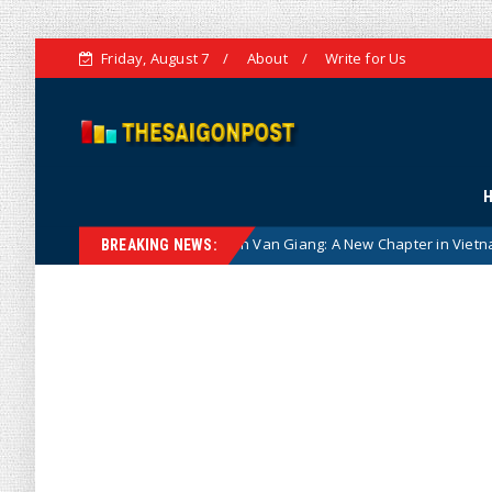
Friday, August 7
About
Write for Us
s General Phan Van Giang: A New Chapter in Vietnam–Canada Defence
BREAKING NEWS: