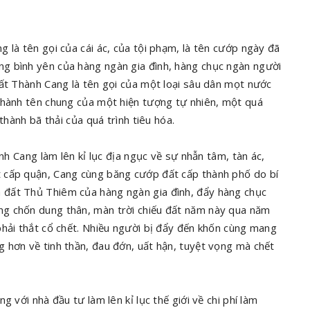
 là tên gọi của cái ác, của tội phạm, là tên cướp ngày đã
g bình yên của hàng ngàn gia đình, hàng chục ngàn người
Tất Thành Cang là tên gọi của một loại sâu dân mọt nước
thành tên chung của một hiện tượng tự nhiên, một quá
thành bã thải của quá trình tiêu hóa.
nh Cang làm lên kỉ lục địa ngục về sự nhẫn tâm, tàn ác,
 cấp quận, Cang cùng băng cướp đất cấp thành phố do bí
 đất Thủ Thiêm của hàng ngàn gia đình, đẩy hàng chục
g chốn dung thân, màn trời chiếu đất năm này qua năm
phải thắt cổ chết. Nhiều người bị đẩy đến khốn cùng mang
 hơn về tinh thần, đau đớn, uất hận, tuyệt vọng mà chết
 với nhà đầu tư làm lên kỉ lục thế giới về chi phí làm