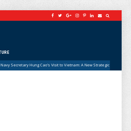
TURE
Cao’s Visit to Vietnam: A New Strategic Signal in Vietnam–US Relations