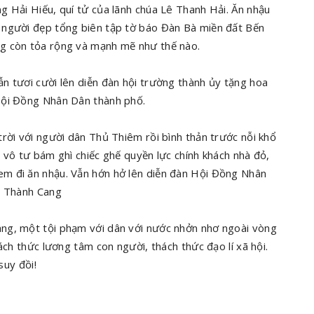
g Hải Hiếu, quí tử của lãnh chúa Lê Thanh Hải. Ăn nhậu
 người đẹp tổng biên tập tờ báo Đàn Bà miền đất Bến
g còn tỏa rộng và mạnh mẽ như thế nào.
n tươi cười lên diễn đàn hội trường thành ủy tặng hoa
Hội Đồng Nhân Dân thành phố.
rời với người dân Thủ Thiêm rồi bình thản trước nỗi khổ
 vô tư bám ghì chiếc ghế quyền lực chính khách nhà đỏ,
m đi ăn nhậu. Vẫn hớn hở lên diễn đàn Hội Đồng Nhân
t Thành Cang
ng, một tội phạm với dân với nước nhởn nhơ ngoài vòng
ách thức lương tâm con người, thách thức đạo lí xã hội.
suy đồi!