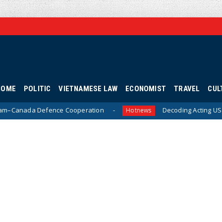
HOME
POLITIC
VIETNAMESE LAW
ECONOMIST
TRAVEL
CUL
 Cooperation
Decoding Acting US Navy Secretary Hung 
Hotnews