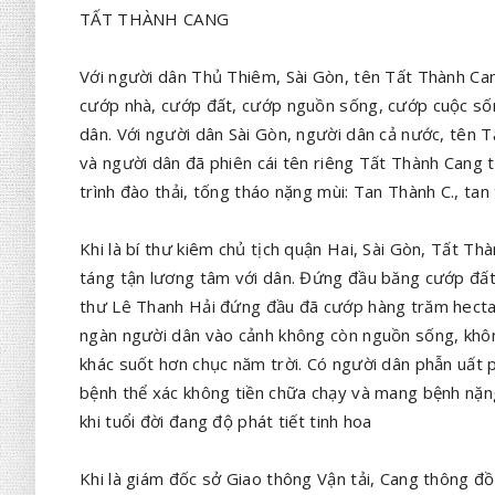
TẤT THÀNH CANG
Với người dân Thủ Thiêm, Sài Gòn, tên Tất Thành Cang
cướp nhà, cướp đất, cướp nguồn sống, cướp cuộc sốn
dân. Với người dân Sài Gòn, người dân cả nước, tên 
và người dân đã phiên cái tên riêng Tất Thành Cang 
trình đào thải, tống tháo nặng mùi: Tan Thành C., tan 
Khi là bí thư kiêm chủ tịch quận Hai, Sài Gòn, Tất Thà
táng tận lương tâm với dân. Đứng đầu băng cướp đất
thư Lê Thanh Hải đứng đầu đã cướp hàng trăm hecta
ngàn người dân vào cảnh không còn nguồn sống, khôn
khác suốt hơn chục năm trời. Có người dân phẫn uất 
bệnh thể xác không tiền chữa chạy và mang bệnh nặng
khi tuổi đời đang độ phát tiết tinh hoa
Khi là giám đốc sở Giao thông Vận tải, Cang thông đồng