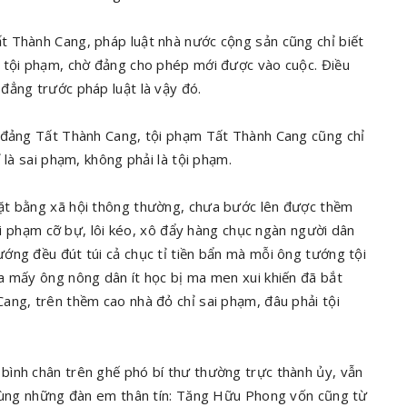
t Thành Cang, pháp luật nhà nước cộng sản cũng chỉ biết
g tội phạm, chờ đảng cho phép mới được vào cuộc. Điều
đẳng trước pháp luật là vậy đó.
n đảng Tất Thành Cang, tội phạm Tất Thành Cang cũng chỉ
 là sai phạm, không phải là tội phạm.
ặt bằng xã hội thông thường, chưa bước lên được thềm
tội phạm cỡ bự, lôi kéo, xô đẩy hàng chục ngàn người dân
ớng đều đút túi cả chục tỉ tiền bẩn mà mỗi ông tướng tội
a mấy ông nông dân ít học bị ma men xui khiến đã bắt
ang, trên thềm cao nhà đỏ chỉ sai phạm, đâu phải tội
bình chân trên ghế phó bí thư thường trực thành ủy, vẫn
 cùng những đàn em thân tín: Tăng Hữu Phong vốn cũng từ