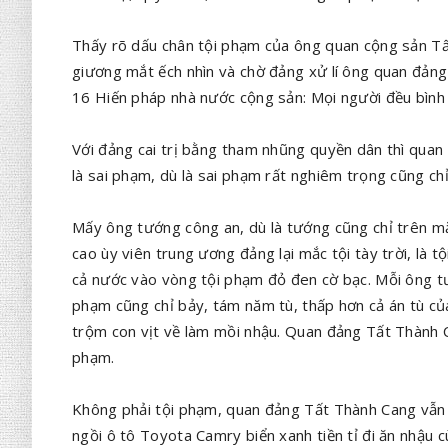
Thấy rõ dấu chân tội phạm của ông quan cộng sản Tấ
giương mắt ếch nhìn và chờ đảng xử lí ông quan đản
16 Hiến pháp nhà nước cộng sản: Mọi người đều bình 
Với đảng cai trị bằng tham nhũng quyền dân thì qua
là sai phạm, dù là sai phạm rất nghiêm trọng cũng chỉ
Mấy ông tướng công an, dù là tướng cũng chỉ trên m
cao ùy viên trung ương đảng lại mắc tội tày trời, là 
cả nước vào vòng tội phạm đỏ đen cờ bạc. Mỗi ông tư
phạm cũng chỉ bảy, tám năm tù, thấp hơn cả án tù củ
trộm con vịt về làm mồi nhậu. Quan đảng Tất Thành C
phạm.
Không phải tội phạm, quan đảng Tất Thành Cang vẫn 
ngồi ô tô Toyota Camry biển xanh tiền tỉ đi ăn nhậu