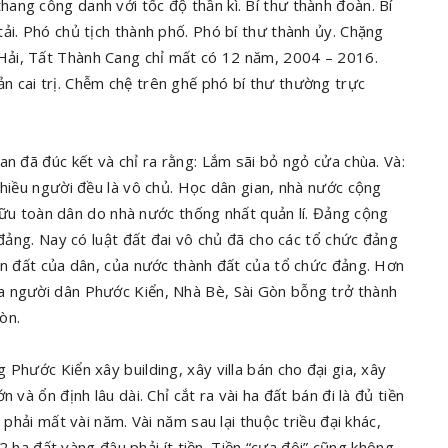
ang công danh với tốc độ thần kì. Bí thư thành đoàn. Bí
ải. Phó chủ tịch thành phố. Phó bí thư thành ủy. Chặng
Hải, Tất Thành Cang chỉ mất có 12 năm, 2004 – 2016.
 cai trị. Chễm chệ trên ghế phó bí thư thường trực
an đã đúc kết và chỉ ra rằng: Lắm sãi bỏ ngỏ cửa chùa. Và:
nhiều người đều là vô chủ. Học dân gian, nhà nước cộng
ở hữu toàn dân do nhà nước thống nhất quản lí. Đảng cộng
 đảng. Nay có luật đất đai vô chủ đã cho các tổ chức đảng
ến đất của dân, của nước thành đất của tổ chức đảng. Hơn
a người dân Phước Kiển, Nhà Bè, Sài Gòn bỗng trở thành
òn.
Phước Kiển xây building, xây villa bán cho đại gia, xây
 và ổn định lâu dài. Chỉ cắt ra vài ha đất bán đi là đủ tiền
 phải mất vài năm. Vài năm sau lại thuộc triều đại khác,
32 ha đất vàng đâu phải ít tiền. Tiền “cưa đôi” cũng không