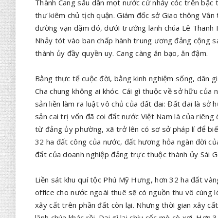
Thành Cang sâu dân mọt nước cứ nhảy cóc trên bậc th
thư kiêm chủ tịch quận. Giám đốc sở Giao thông Vân t
đường vạn dặm đó, dưới trướng lãnh chúa Lê Thanh 
Nhảy tót vào ban chấp hành trung ương đảng cộng sản
thành ủy đầy quyền uy. Cang càng ăn bạo, ăn đậm.
Bằng thực tế cuộc đời, bằng kinh nghiệm sống, dân gi
Cha chung không ai khóc. Cái gì thuộc về sở hữu của 
sản liền làm ra luật vô chủ của đất đai: Đất đai là s
sản cai trị vốn đã coi đất nước Việt Nam là của riêng
từ đảng ủy phường, xã trở lên có sơ sở pháp lí để bi
32 ha đất công của nước, đất hương hỏa ngàn đời củ
đất của doanh nghiệp đảng trực thuộc thành ủy Sài G
Liền sát khu quí tộc Phú Mỹ Hưng, hơn 32 ha đất vàng 
office cho nước ngoài thuê sẽ có nguồn thu vô cùng lớn
xây cất trên phần đất còn lại. Nhưng thời gian xây cất
lãnh chúa khác rồi. Dại gì lại chịu cốc mò cò xơi. Hơn 