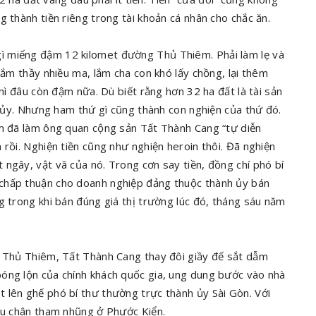
g thành tiền riêng trong tài khoản cá nhân cho chắc ăn.
ì miếng đậm 12 kilomet đường Thủ Thiêm. Phải làm lẹ và
lắm thầy nhiều ma, lắm cha con khó lấy chồng, lại thêm
thì đâu còn đậm nữa. Dù biết rằng hơn 32 ha đất là tài sản
nh ủy. Nhưng ham thứ gì cũng thành con nghiện của thứ đó.
êm đã làm ông quan cộng sản Tất Thành Cang “tự diễn
 rồi. Nghiện tiền cũng như nghiện heroin thôi. Đã nghiện
ngây, vật vã của nó. Trong cơn say tiền, đồng chí phó bí
chấp thuận cho doanh nghiệp đảng thuộc thành ủy bán
g trong khi bán đúng giá thị trường lúc đó, tháng sáu năm
ở Thủ Thiêm, Tất Thành Cang thay đôi giầy đế sắt dẫm
óng lộn của chính khách quốc gia, ung dung bước vào nhà
 lên ghế phó bí thư thường trực thành ủy Sài Gòn. Với
dấu chân tham nhũng ở Phước Kiển.