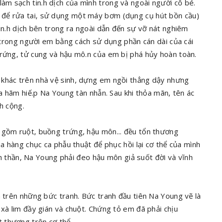
m sạch tin.h dịch của mình trong và ngoài người cô bé.
 để rửa tai, sử dụng một máy bơm (dụng cụ hút bồn cầu)
tin.h dịch bên trong ra ngoài dẫn đến sự vỡ nát nghiêm
ại trong người em bằng cách sử dụng phần cán dài của cái
trứng, tử cung và hậu mô.n của em bị phá hủy hoàn toàn.
 khác trên nhà vệ sinh, dựng em ngồi thẳng dậy nhưng
ữa hãm hiế.p Na Young tàn nhẫn. Sau khi thỏa mãn, tên ác
h cộng.
 gồm ruột, buồng trứng, hậu môn... đều tổn thương
ua hàng chục ca phẫu thuật để phục hồi lại cơ thể của mình
inh thần, Na Young phải đeo hậu môn giả suốt đời và vĩnh
h trên những bức tranh. Bức tranh đầu tiên Na Young vẽ là
 xà lim đầy gián và chuột. Chứng tỏ em đã phải chịu
 thương trên cơ thể.