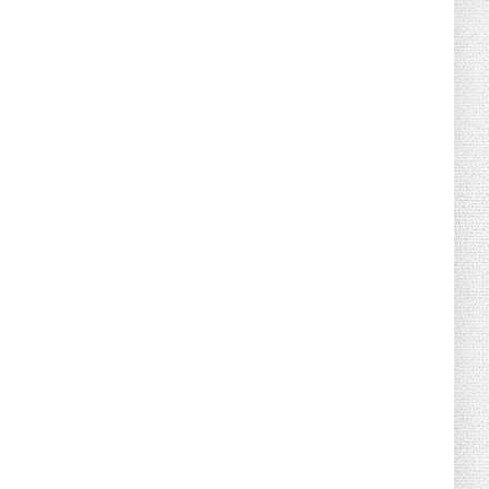
June 21, 2026
HOTNEWS
Detailed Analysis of the Cooling-off
Period Law in Timeshare...
June 21, 2026
HOTNEWS
Prime Minister Lê Minh Hưng’s Visit to
Russia: A New Step Fo...
June 21, 2026
HOTNEWS
Politburo: Strictly Handle Acts of Using
Pirated Software, C...
June 21, 2026