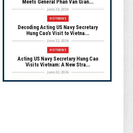
Meets General Phan Van Gian...
June 23, 2026
HOTNEWS
Decoding Acting US Navy Secretary
Hung Cao’s Visit to Vietna...
June 22, 2026
HOTNEWS
Acting US Navy Secretary Hung Cao
Visits Vietnam: A New Stra...
June 22, 2026
CULTURE
Unique Vietnamese Wedding: When the
Tay Ninh Bride Re-enacts...
June 21, 2026
HOTNEWS
The Cần Giờ - Vũng Tàu Sea-Crossing
Road Project: An Analysi...