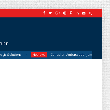
TURE
Canadian Ambassador James Nickel Meets General Phan Van
otnews