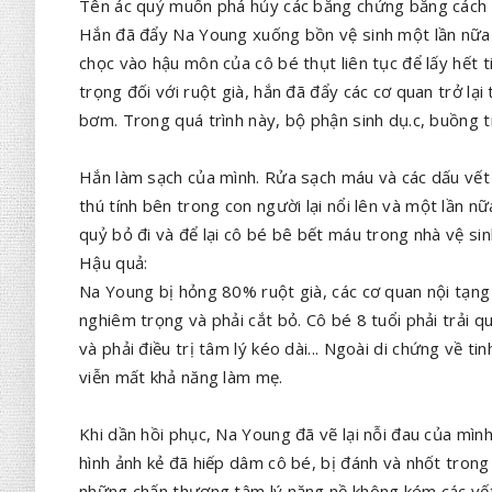
Tên ác quỷ muốn phá hủy các bằng chứng bằng cách là
Hắn đã đẩy Na Young xuống bồn vệ sinh một lần nữa
chọc vào hậu môn của cô bé thụt liên tục để lấy hết 
trọng đối với ruột già, hắn đã đẩy các cơ quan trở l
bơm. Trong quá trình này, bộ phận sinh dụ.c, buồng 
Hắn làm sạch của mình. Rửa sạch máu và các dấu vết
thú tính bên trong con người lại nổi lên và một lần n
quỷ bỏ đi và để lại cô bé bê bết máu trong nhà vệ sin
Hậu quả:
Na Young bị hỏng 80% ruột già, các cơ quan nội tạng
nghiêm trọng và phải cắt bỏ. Cô bé 8 tuổi phải trải q
và phải điều trị tâm lý kéo dài... Ngoài di chứng về t
viễn mất khả năng làm mẹ.
Khi dần hồi phục, Na Young đã vẽ lại nỗi đau của mìn
hình ảnh kẻ đã hiếp dâm cô bé, bị đánh và nhốt trong
những chấn thương tâm lý nặng nề không kém các vết