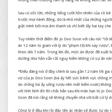
Sau cú sốc lớn, những tiếng cười hồn nhiên của cô bé
trước mọi hành động, dù là nhỏ nhất của những người 
giật mình bởi mọi âm thanh và chỉ biết lấy hai tay che 
Tuy nhiên thời điểm đó Jo Doo Soon với câu nói "tôi kh
án 12 năm tù giam với lý do “phạm tội khi say rượu”
theo dõi 7 năm. Trong khi đó, mức án được đề xuất b
dường như hắn vẫn rất nguy hiểm không có sự ăn năn,
*Điều đáng nói ở đây chính là sau gần 12 năm thì gia
vợ của Jo Doo Soon (bà ấy hết sức bênh vực chồng mì
do chồng bà ấy uống rượu nên mất kiểm soát) không 
với tình hình đó thì chắc hẳn sau khi mãn hạn tù Jo 
Soon đã nói rằng sẽ không chuyển nhà với bất cứ lý 
Công lý ở đâu khi rồi đây tên ác nhân sẽ được tự do 