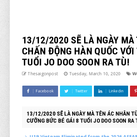
13/12/2020 SẼ LÀ NGÀY MÀ
CHẤN ĐỘNG HÀN QUỐC VỚI 
TUỔI JO DOO SOON RA TÙ!
Thesaigonpost
Tuesday, March 10, 2020
W
Facebook
Twitter
Linkedin
13/12/2020 SẼ LÀ NGÀY MÀ TÊN ÁC NHÂN 
CƯỠNG BỨC BÉ GÁI 8 TUỔI JO DOO SOON RA T
U19 Vietnam Eliminated from the 2026 ASEAN 