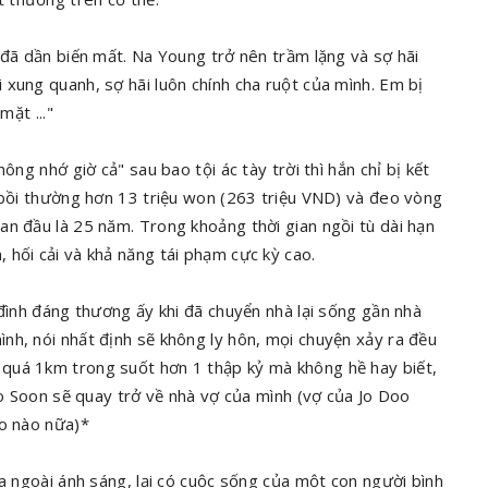
 đã dần biến mất. Na Young trở nên trầm lặng và sợ hãi
xung quanh, sợ hãi luôn chính cha ruột của mình. Em bị
mặt ..."
ông nhớ giờ cả" sau bao tội ác tày trời thì hắn chỉ bị kết
, bồi thường hơn 13 triệu won (263 triệu VND) và đeo vòng
an đầu là 25 năm. Trong khoảng thời gian ngồi tù dài hạn
 hối cải và khả năng tái phạm cực kỳ cao.
 đình đáng thương ấy khi đã chuyển nhà lại sống gần nhà
nh, nói nhất định sẽ không ly hôn, mọi chuyện xảy ra đều
quá 1km trong suốt hơn 1 thập kỷ mà không hề hay biết,
Doo Soon sẽ quay trở về nhà vợ của mình (vợ của Jo Doo
do nào nữa)*
ra ngoài ánh sáng, lại có cuộc sống của một con người bình