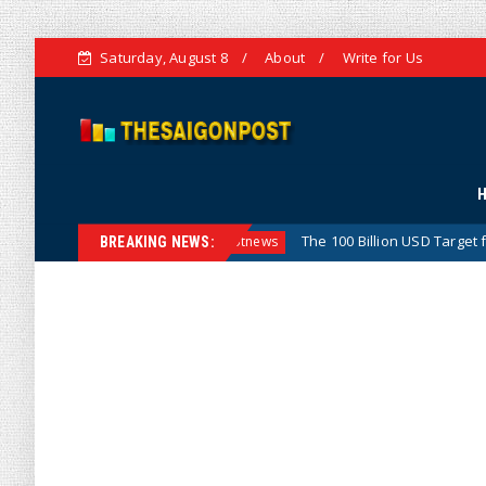
Saturday, August 8
About
Write for Us
sion
The 100 Billion USD Target for Agricultural, Forest
Hotnews
BREAKING NEWS: