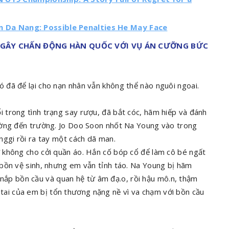
 in Da Nang: Possible Penalties He May Face
G GÂY CHẤN ĐỘNG HÀN QUỐC VỚI VỤ ÁN CƯỠNG BỨC
đã để lại cho nạn nhân vẫn không thể nào nguôi ngoai.
trong tình trạng say rượu, đã bắt cóc, hãm hiếp và đánh
ường đến trường. Jo Doo Soon nhốt Na Young vào trong
nggi rồi ra tay một cách dã man.
 không cho cởi quần áo. Hắn cố bóp cổ để làm cô bé ngất
bồn vệ sinh, nhưng em vẫn tỉnh táo. Na Young bị hãm
ng nắp bồn cầu và quan hệ từ âm đạ.o, rồi hậu mô.n, thậm
và tai của em bị tổn thương nặng nề vì va chạm với bồn cầu