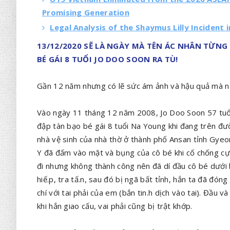
Promising Generation
Legal Analysis of the Shaymus Lilly Incident
13/12/2020 SẼ LÀ NGÀY MÀ TÊN ÁC NHÂN TỪN
BÉ GÁI 8 TUỔI JO DOO SOON RA TÙ!
Gần 12 năm nhưng có lẽ sức ám ảnh và hậu quả mà nó 
Vào ngày 11 tháng 12 năm 2008, Jo Doo Soon 57 tuổi 
đập tàn bạo bé gái 8 tuổi Na Young khi đang trên đ
nhà vệ sinh của nhà thờ ở thành phố Ansan tỉnh Gyeo
Y đã đấm vào mặt và bụng của cô bé khi cố chống cự
đi nhưng không thành công nên đã dí đầu cô bé dưới 
hiế.p, tra tấ.n, sau đó bị ngã bất tỉnh, hắn ta đã đó
chí với tai phải của em (bắn tin.h dịch vào tai). Đầu 
khi hắn giao cấu, vai phải cũng bị trật khớp.