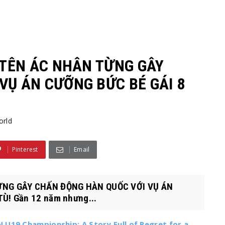
 TÊN ÁC NHÂN TỪNG GÂY
VỤ ÁN CƯỠNG BỨC BÉ GÁI 8
orld
Pinterest
Email
TỪNG GÂY CHẤN ĐỘNG HÀN QUỐC VỚI VỤ ÁN
Ù! Gần 12 năm nhưng...
U19 Championship: A Story Full of Regret for a