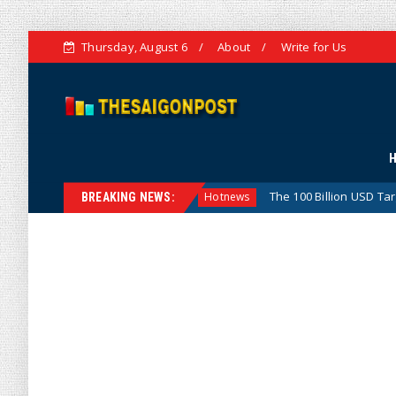
Thursday, August 6
About
Write for Us
n
The 100 Billion USD Target for Agricultural, Forestry 
Hotnews
BREAKING NEWS: