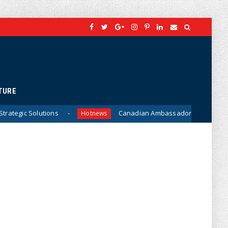
TURE
Canadian Ambassador James Nickel Meets General Phan Van Gi
news