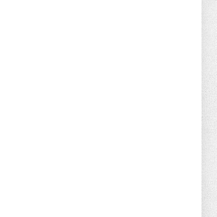
June 21, 2026
HOTNEWS
Detailed Analysis of the Cooling-off
Period Law in Timeshare...
June 21, 2026
HOTNEWS
Prime Minister Lê Minh Hưng’s Visit to
Russia: A New Step Fo...
June 21, 2026
HOTNEWS
Politburo: Strictly Handle Acts of Using
Pirated Software, C...
June 21, 2026