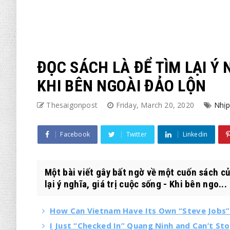
ĐỌC SÁCH LÀ ĐỂ TÌM LẠI Ý 
KHI BÊN NGOÀI ĐẢO LỘN
Thesaigonpost
Friday, March 20, 2020
Nhịp
Facebook
Twitter
Linkedin
Một bài viết gây bất ngờ về một cuốn sách củ
lại ý nghĩa, giá trị cuộc sống - Khi bên ngo...
How Can Vietnam Have Its Own “Steve Jobs” i
I Just “Checked In” Quang Ninh and Can’t S