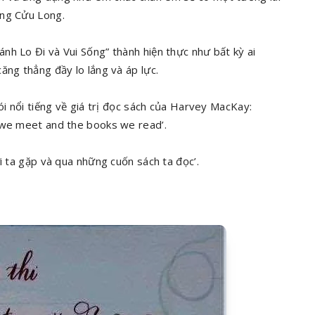
ông Cửu Long.
nh Lo Đi và Vui Sống” thành hiện thực như bất kỳ ai
ăng thẳng đầy lo lắng và áp lực.
ói nổi tiếng về giá trị đọc sách của Harvey MacKay:
e we meet and the books we read’.
i ta gặp và qua những cuốn sách ta đọc’.