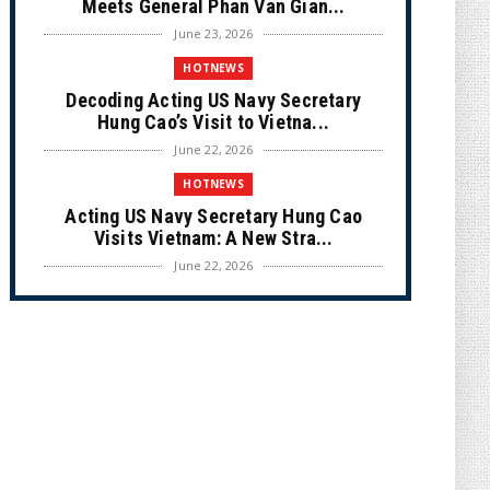
Meets General Phan Van Gian...
June 23, 2026
HOTNEWS
Decoding Acting US Navy Secretary
Hung Cao’s Visit to Vietna...
June 22, 2026
HOTNEWS
Acting US Navy Secretary Hung Cao
Visits Vietnam: A New Stra...
June 22, 2026
CULTURE
Unique Vietnamese Wedding: When the
Tay Ninh Bride Re-enacts...
June 21, 2026
HOTNEWS
The Cần Giờ - Vũng Tàu Sea-Crossing
Road Project: An Analysi...