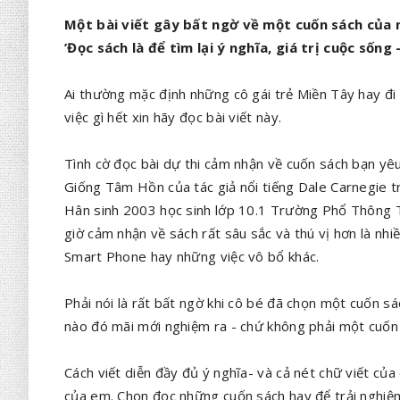
Một bài viết gây bất ngờ về một cuốn sách của n
’Đọc sách là để tìm lại ý nghĩa, giá trị cuộc sống 
Ai thường mặc định những cô gái trẻ Miền Tây hay đ
việc gì hết xin hãy đọc bài viết này.
Tình cờ đọc bài dự thi cảm nhận về cuốn sách bạn yêu
Giống Tâm Hồn của tác giả nổi tiếng Dale Carnegie 
Hân sinh 2003 học sinh lớp 10.1 Trường Phổ Thông T
giờ cảm nhận về sách rất sâu sắc và thú vị hơn là nhiề
Smart Phone hay những việc vô bổ khác.
Phải nói là rất bất ngờ khi cô bé đã chọn một cuốn sá
nào đó mãi mới nghiệm ra - chứ không phải một cuốn 
Cách viết diễn đầy đủ ý nghĩa- và cả nét chữ viết củ
của em. Chọn đọc những cuốn sách hay để trải nghi