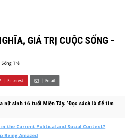
NGHĨA, GIÁ TRỊ CUỘC SỐNG -
 Sống Trẻ
Pinterest
Email
a nữ sinh 16 tuổi Miền Tây. ’Đọc sách là để tìm
n the Current Political and Social Context?
top Being Amazed