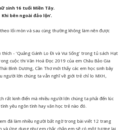
ữ sinh 16 tuổi Miền Tây.
- Khi bên ngoài đảo lộn’.
i theo lối mòn và sau cùng thường không làm nên được
 thích - ‘Quảng Gánh Lo Đi và Vui Sống’ trong tủ sách Hạt
trong cuộc thi Văn Hoá Đọc 2019 của em Châu Bảo Gia
hái Bình Dương, Cần Thơ mới thấy các em học sinh bây
u người lớn chúng ta vẫn nghĩ về giới trẻ chỉ lo MXH,
ch rất kinh điển mà nhiều người lớn chúng ta phải đến lúc
tình yêu ngôn tình hay văn học trẻ nào đó.
a em đã làm nhiều người bất ngờ trong bài viết 12 trang
ệm và ứng dụng như em chắc chắn em sẽ có một tương lai