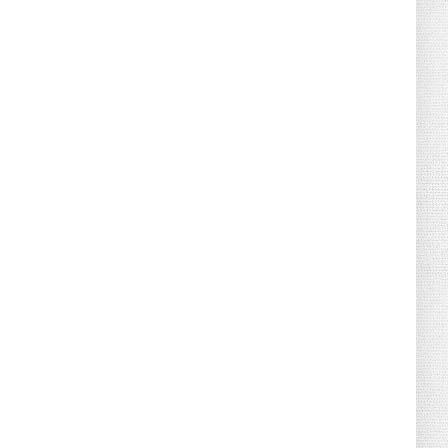
June 21, 2026
HOTNEWS
Detailed Analysis of the Cooling-off
Period Law in Timeshare...
June 21, 2026
HOTNEWS
Prime Minister Lê Minh Hưng’s Visit to
Russia: A New Step Fo...
June 21, 2026
HOTNEWS
Politburo: Strictly Handle Acts of Using
Pirated Software, C...
June 21, 2026