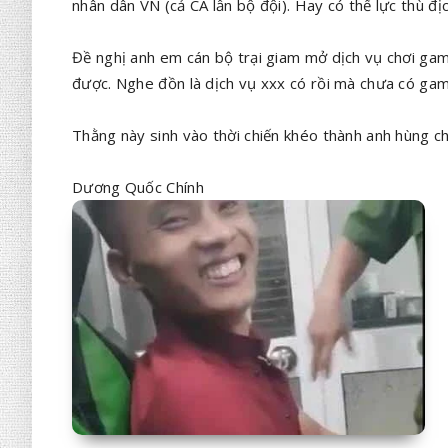
nhân dân VN (cả CA lẫn bộ đội). Hay có thế lực thù đ
Đề nghị anh em cán bộ trại giam mở dịch vụ chơi game
được. Nghe đồn là dịch vụ xxx có rồi mà chưa có game 
Thằng này sinh vào thời chiến khéo thành anh hùng ch
Dương Quốc Chính