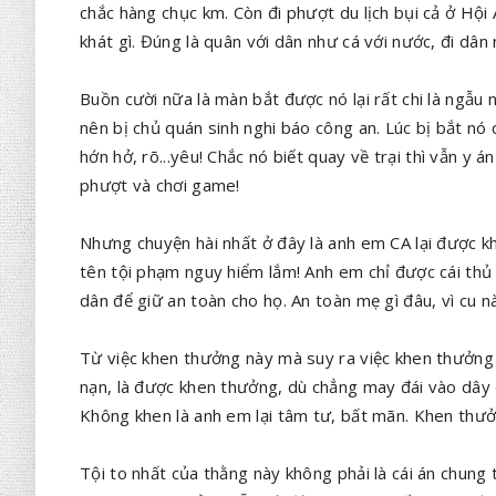
chắc hàng chục km. Còn đi phượt du lịch bụi cả ở Hội
khát gì. Đúng là quân với dân như cá với nước, đi dân
Buồn cười nữa là màn bắt được nó lại rất chi là ngẫu 
nên bị chủ quán sinh nghi báo công an. Lúc bị bắt nó
hớn hở, rõ...yêu! Chắc nó biết quay về trại thì vẫn y 
phượt và chơi game!
Nhưng chuyện hài nhất ở đây là anh em CA lại được k
tên tội phạm nguy hiểm lắm! Anh em chỉ được cái thủ
dân để giữ an toàn cho họ. An toàn mẹ gì đâu, vì cu n
Từ việc khen thưởng này mà suy ra việc khen thưởng 3 
nạn, là được khen thưởng, dù chẳng may đái vào dây đ
Không khen là anh em lại tâm tư, bất mãn. Khen thư
Tội to nhất của thằng này không phải là cái án chung 