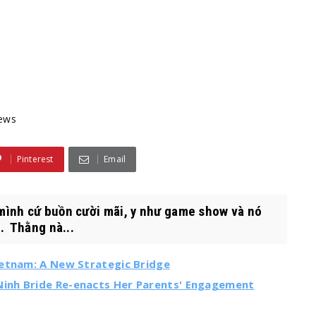
ews
Pinterest
Email
mình cứ buồn cười mãi, y như game show và nó
. Thằng nà...
ietnam: A New Strategic Bridge
inh Bride Re-enacts Her Parents' Engagement