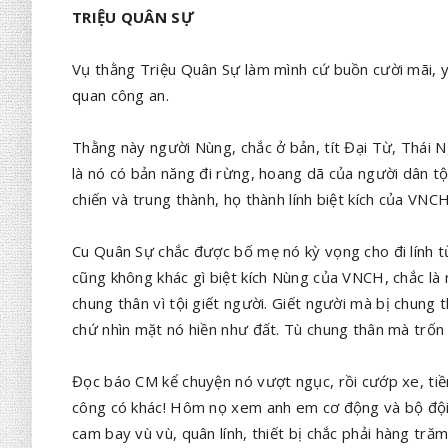
TRIỆU QUÂN SỰ
Vụ thằng Triệu Quân Sự làm mình cứ buồn cười mãi, 
quan công an.
Thằng này người Nùng, chắc ở bản, tít Đại Từ, Thái 
là nó có bản năng đi rừng, hoang dã của người dân tộ
chiến và trung thành, họ thành lính biệt kích của VNC
Cu Quân Sự chắc được bố mẹ nó kỳ vọng cho đi lính từ
cũng không khác gì biệt kích Nùng của VNCH, chắc là 
chung thân vì tội giết người. Giết người mà bị chung 
chứ nhìn mặt nó hiền như đất. Tù chung thân mà trốn t
Đọc báo CM kể chuyện nó vượt ngục, rồi cướp xe, tiền,
công có khác! Hôm nọ xem anh em cơ động và bộ đội 
cam bay vù vù, quân lính, thiết bị chắc phải hàng t