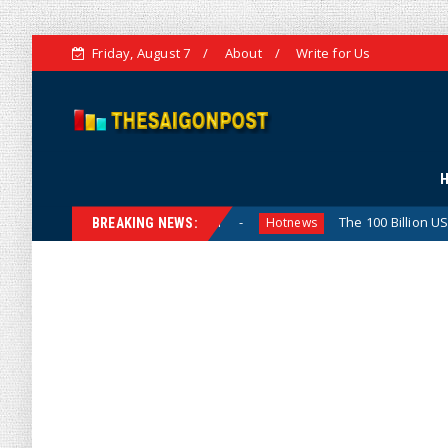
Friday, August 7
About
Write for Us
rategic Vision
The 100 Billion USD Target for Agricultu
Hotnews
BREAKING NEWS: