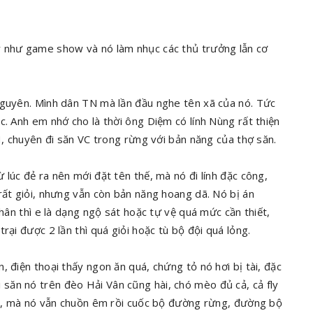
y như game show và nó làm nhục các thủ trưởng lẫn cơ
Nguyên. Mình dân TN mà lần đầu nghe tên xã của nó. Tức
c. Anh em nhớ cho là thời ông Diệm có lính Nùng rất thiện
H, chuyên đi săn VC trong rừng với bản năng của thợ săn.
 lúc đẻ ra nên mới đặt tên thế, mà nó đi lính đặc công,
rất giỏi, nhưng vẫn còn bản năng hoang dã. Nó bị án
thân thì e là dạng ngộ sát hoặc tự vệ quá mức cần thiết,
rại được 2 lần thì quá giỏi hoặc tù bộ đội quá lỏng.
 điện thoại thấy ngon ăn quá, chứng tỏ nó hơi bị tài, đặc
săn nó trên đèo Hải Vân cũng hài, chó mèo đủ cả, cả fly
răm, mà nó vẫn chuồn êm rồi cuốc bộ đường rừng, đường bộ