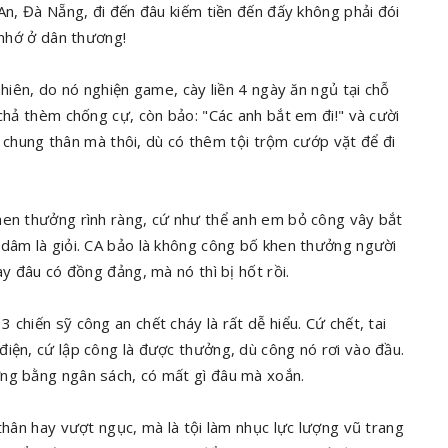
 An, Đà Nẵng, đi đến đâu kiếm tiền đến đấy không phải đói
 nhớ ở dân thương!
nhiên, do nó nghiện game, cày liền 4 ngày ăn ngủ tại chỗ
 chả thèm chống cự, còn bảo: "Các anh bắt em đi!" và cười
án chung thân mà thôi, dù có thêm tội trộm cướp vặt để đi
hen thưởng rình ràng, cứ như thể anh em bỏ công vây bắt
 dâm là giỏi. CA bảo là không công bố khen thưởng người
ày đâu có đồng đảng, mà nó thì bị hốt rồi.
chiến sỹ công an chết cháy là rất dễ hiểu. Cứ chết, tai
iện, cứ lập công là được thưởng, dù công nó rơi vào đầu.
ởng bằng ngân sách, có mất gì đâu mà xoắn.
thân hay vượt ngục, mà là tội làm nhục lực lượng vũ trang