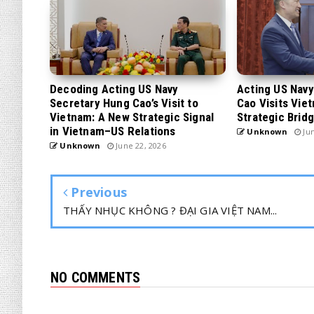
Decoding Acting US Navy
Acting US Nav
Secretary Hung Cao’s Visit to
Cao Visits Vie
Vietnam: A New Strategic Signal
Strategic Brid
in Vietnam–US Relations
Unknown
Jun
Unknown
June 22, 2026
Previous
THẤY NHỤC KHÔNG ? ĐẠI GIA VIỆT NAM...
NO COMMENTS