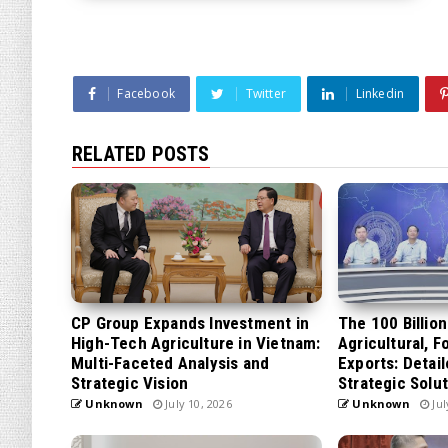
Facebook
Twitter
Linkedin
RELATED POSTS
CP Group Expands Investment in
The 100 Billio
High-Tech Agriculture in Vietnam:
Agricultural, F
Multi-Faceted Analysis and
Exports: Detai
Strategic Vision
Strategic Solu
Unknown
July 10, 2026
Unknown
Jul