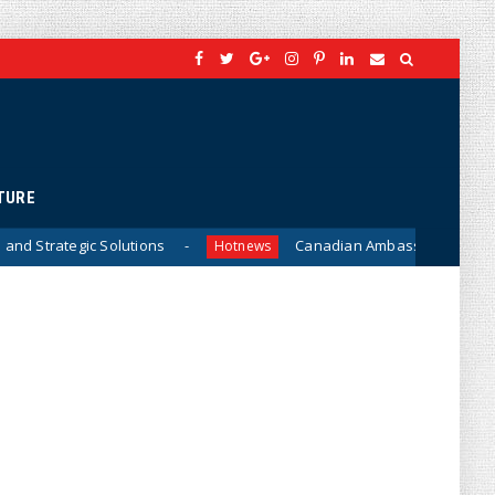
TURE
ons
Canadian Ambassador James Nickel Meets Genera
Hotnews