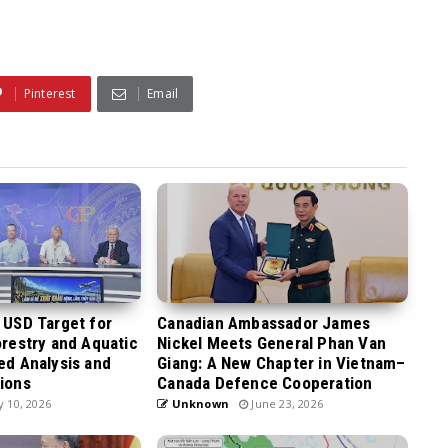
Pinterest
Email
n USD Target for
Canadian Ambassador James
orestry and Aquatic
Nickel Meets General Phan Van
led Analysis and
Giang: A New Chapter in Vietnam–
tions
Canada Defence Cooperation
y 10, 2026
Unknown
June 23, 2026