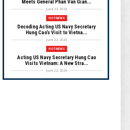
Meets General Phan Van Gian...
June 23, 2026
HOTNEWS
Decoding Acting US Navy Secretary
Hung Cao’s Visit to Vietna...
June 22, 2026
HOTNEWS
Acting US Navy Secretary Hung Cao
Visits Vietnam: A New Stra...
June 22, 2026
CULTURE
Unique Vietnamese Wedding: When the
Tay Ninh Bride Re-enacts...
June 21, 2026
HOTNEWS
The Cần Giờ - Vũng Tàu Sea-Crossing
Road Project: An Analysi...