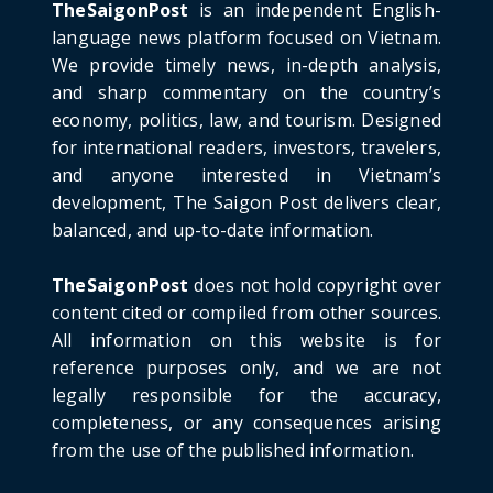
Project: An Analysi...
TheSaigonPost
is an independent English-
June 21, 2026
language news platform focused on Vietnam.
We provide timely news, in-depth analysis,
HOTNEWS
and sharp commentary on the country’s
Detailed Analysis of the Cooling-off Period
Law in Timeshare...
economy, politics, law, and tourism. Designed
for international readers, investors, travelers,
June 21, 2026
and anyone interested in Vietnam’s
HOTNEWS
development, The Saigon Post delivers clear,
Prime Minister Lê Minh Hưng’s Visit to
balanced, and up-to-date information.
Russia: A New Step Fo...
June 21, 2026
TheSaigonPost
does not hold copyright over
HOTNEWS
content cited or compiled from other sources.
Politburo: Strictly Handle Acts of Using
All information on this website is for
Pirated Software, C...
reference purposes only, and we are not
June 21, 2026
legally responsible for the accuracy,
completeness, or any consequences arising
from the use of the published information.