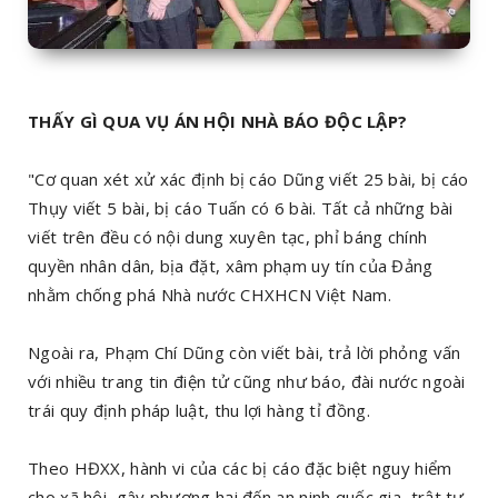
THẤY GÌ QUA VỤ ÁN HỘI NHÀ BÁO ĐỘC LẬP?
"Cơ quan xét xử xác định bị cáo Dũng viết 25 bài, bị cáo
Thụy viết 5 bài, bị cáo Tuấn có 6 bài. Tất cả những bài
viết trên đều có nội dung xuyên tạc, phỉ báng chính
quyền nhân dân, bịa đặt, xâm phạm uy tín của Đảng
nhằm chống phá Nhà nước CHXHCN Việt Nam.
Ngoài ra, Phạm Chí Dũng còn viết bài, trả lời phỏng vấn
với nhiều trang tin điện tử cũng như báo, đài nước ngoài
trái quy định pháp luật, thu lợi hàng tỉ đồng.
Theo HĐXX, hành vi của các bị cáo đặc biệt nguy hiểm
cho xã hội, gây phương hại đến an ninh quốc gia, trật tự