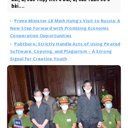
bài....
Prime Minister Lê Minh Hưng’s Visit to Russia: A
New Step Forward with Promising Economic
Cooperation Opportunities
Politburo: Strictly Handle Acts of Using Pirated
Software, Copying, and Plagiarism – A Strong
Signal for Creative Youth