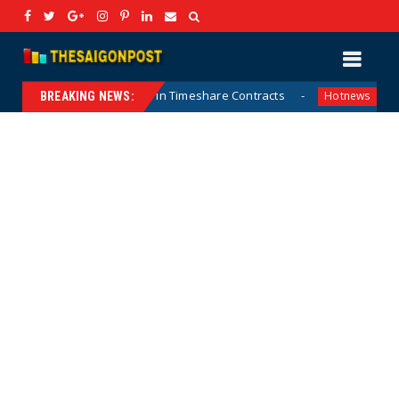
-off Period Law in Timeshare Contracts
Prime Minister 
Hotnews
BREAKING NEWS: