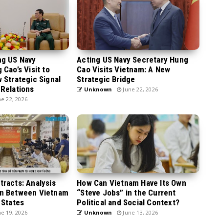
ng US Navy
Acting US Navy Secretary Hung
Cao’s Visit to
Cao Visits Vietnam: A New
 Strategic Signal
Strategic Bridge
Relations
Unknown
June 22, 2026
e 22, 2026
racts: Analysis
How Can Vietnam Have Its Own
n Between Vietnam
“Steve Jobs” in the Current
 States
Political and Social Context?
e 19, 2026
Unknown
June 13, 2026