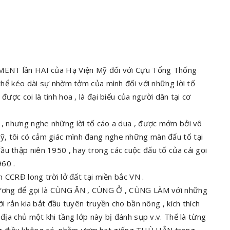
HMENT lần HAI của Hạ Viện Mỹ đối với Cựu Tổng Thống
 thể kéo dài sự nhờm tởm của mình đối với những lời tố
được coi là tinh hoa , là đại biểu của người dân tại cơ
1 , nhưng nghe những lời tố cáo a dua , được mớm bởi vô
ỹ, tôi có cảm giác mình đang nghe những màn đấu tố tại
u thập niên 1950 , hay trong các cuộc đấu tố của cái gọi
960 .
h CCRĐ long trời lở đất tại miền bắc VN .
phương để gọi là CÙNG ĂN , CÙNG Ở , CÙNG LÀM với những
ỡi rắn kia bắt đầu tuyên truyền cho bần nông , kích thích
 địa chủ một khi tầng lớp này bị đánh sụp v.v. Thế là từng
ng điều không có nhằm ươm hạt giống THÙ HẬN trong