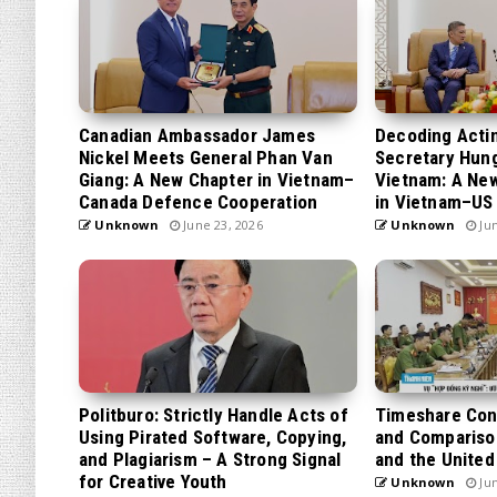
Canadian Ambassador James
Decoding Acti
Nickel Meets General Phan Van
Secretary Hung 
Giang: A New Chapter in Vietnam–
Vietnam: A New
Canada Defence Cooperation
in Vietnam–US 
Unknown
June 23, 2026
Unknown
Jun
Politburo: Strictly Handle Acts of
Timeshare Cont
Using Pirated Software, Copying,
and Compariso
and Plagiarism – A Strong Signal
and the United
for Creative Youth
Unknown
Jun