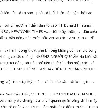
 lên đấu tố ra sao , phải có biểu hiện oán hận thế nào
, từng người lên diễn đàn tố cáo TT Donald J. Trump ,
BC , NEW YORK TIMES v.v. , tôi thấy những vị dân biểu
ì những bần nông của miền bắc VN tại các TAND của CCRĐ
 , và hành động truất phế khi ông không còn vai trò tổng
ẽ không có kết quả gì . NHỮNG NGƯỜI QUỶ ÁM kia biết rất
a người dân , tới tiêu phí tiền thuế của dân một cách vô
ỦA CỰU TT TRUMP XUỐNG TẬN ĐÁY BÙN ĐEN BẰNG NHỮNG
ng Việt Nam tại Mỹ , cũng có lắm kẻ tăm tối lương tri , a
 Gốc Việt Cấp Tiến ; VIET RISE ; HOANG BACH CHANNEL
c , mà lý do chúng nêu ra thì quanh quẩn cũng chỉ là mấy
 chia rẽ quốc gia ; Trump làm mất lòng đồng minh ; Trump