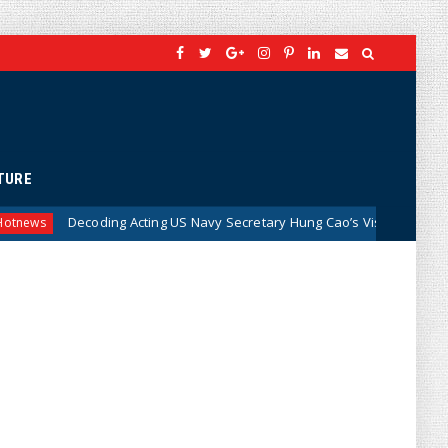
TURE
cting US Navy Secretary Hung Cao’s Visit to Vietnam: A New Strategic S