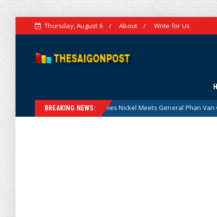
Thursday, August 6
About
Write for Us
mbassador James Nickel Meets General Phan Van Giang: A New Chapte
BREAKING NEWS: