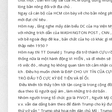
lòng bần nông đối với địa chủ .
Ngay cả cán bộ của HCM còn bày vẽ cho bần nông phải
mới đạt chỉ tiêu .
Hôm nay , lắng nghe mấy dân biểu DC của Hạ Viện Mỹ 
với những trích dẫn của WASHINGTON POST , CNN , N
với bề ngoài đẹp đẽ kia , bản chất của họ có khác g
thập niên 1950 ?
Hôm nay thì TT Donald J. Trump đã trở thành CỰU rồi
thống nữa là một hành động VI HIẾN , và dĩ nhiên s
rõ việc đó , nhưng họ không quan tâm tới cảm nhận củ
ích . Điều họ muốn chính là ĐẠP CHO UY TÍN C
TRÒ ĐẤU TỐ CỰC KỲ ĐÊ TIỆN VÀ BỈ ỔI.
Điều khiến tôi thấy tởm tới tận cùng là trong cộng đồ
dua theo lũ người quỷ ám , làm những trò dơ bẩn .
Nhóm người trong tổ chức gọi là PIVOT , Người Mỹ
v.v. vẫn dai dẳng bám theo để đánh Trump cho kỳ đượ
thứ vớ vẩn " Trump phá hoại nền dân chủ Mỹ ; Trump