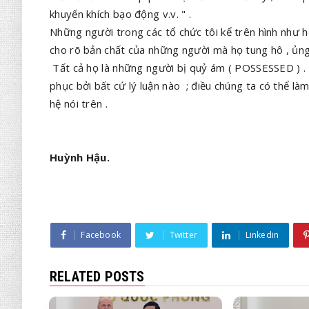
khuyến khích bạo động v.v. " .
Những người trong các tổ chức tôi kể trên hình như họ
cho rõ bản chất của những người mà họ tung hô , ủng
Tất cả họ là những người bị quỷ ám ( POSSESSED ) . 
phục bởi bất cứ lý luận nào ; điều chúng ta có thể l
hệ nói trên .
Huỳnh Hậu.
Facebook
Twitter
Linkedin
RELATED POSTS