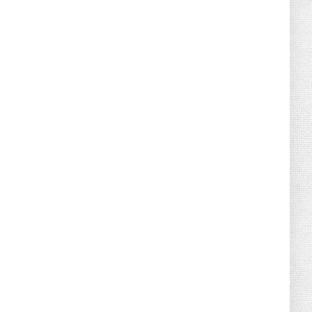
June 21, 2026
HOTNEWS
Detailed Analysis of the Cooling-off
Period Law in Timeshare...
June 21, 2026
HOTNEWS
Prime Minister Lê Minh Hưng’s Visit to
Russia: A New Step Fo...
June 21, 2026
HOTNEWS
Politburo: Strictly Handle Acts of Using
Pirated Software, C...
June 21, 2026