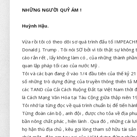
NHỮNG NGƯỜI QUỶ ÁM !
Huỳnh Hậu.
Vừa rồi tôi có theo dõi sơ quá trình đấu tố IMPEAC
Donald J. Trump . Tôi nói SƠ bởi vì tôi thật sự không
cáo rắn rết , lấy không làm có , của những thành phần 
quan lập pháp tối cao của nước Mỹ .
Tôi và các bạn đang ở vào 1/4 đầu tiên của thế kỷ 2
số những trò dựng đứng của truyền thông thiên tả M
các TAND của Cải Cách Ruộng Đất tại Việt Nam thời đầ
là Cách Mạng Văn Hóa tại Tàu Cộng giữa thập niên 1
Tôi nhớ lại từng đọc về quá trình chuẩn bị để tiến hàn
Từng đoàn cán bộ , anh đội , được cho tỏa về địa 
bần nông chất phác , hiền lành . Qua đó , những cái lư
họ hận thù địa chủ , kêu gọi lòng tham sở hữu tài sản
chút một , đàn em tay sai của HCM dựng đứng nhữ