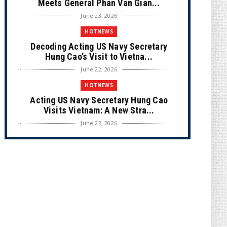
Meets General Phan Van Gian...
June 23, 2026
HOTNEWS
Decoding Acting US Navy Secretary
Hung Cao’s Visit to Vietna...
June 22, 2026
HOTNEWS
Acting US Navy Secretary Hung Cao
Visits Vietnam: A New Stra...
June 22, 2026
CULTURE
Unique Vietnamese Wedding: When the
Tay Ninh Bride Re-enacts...
June 21, 2026
HOTNEWS
The Cần Giờ - Vũng Tàu Sea-Crossing
Road Project: An Analysi...