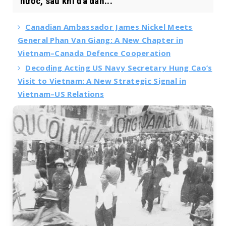
nước, sau khi đã dàn...
Canadian Ambassador James Nickel Meets
General Phan Van Giang: A New Chapter in
Vietnam–Canada Defence Cooperation
Decoding Acting US Navy Secretary Hung Cao’s
Visit to Vietnam: A New Strategic Signal in
Vietnam–US Relations