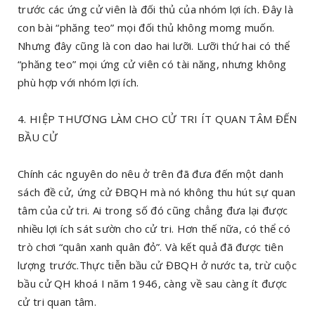
trước các ứng cử viên là đối thủ của nhóm lợi ích. Đây là
con bài “phăng teo” mọi đối thủ không momg muốn.
Nhưng đây cũng là con dao hai lưỡi. Lưỡi thứ hai có thể
“phăng teo” mọi ứng cử viên có tài năng, nhưng không
phù hợp với nhóm lợi ích.
4. HIỆP THƯƠNG LÀM CHO CỬ TRI ÍT QUAN TÂM ĐẾN
BẦU CỬ
Chính các nguyên do nêu ở trên đã đưa đến một danh
sách đề cử, ứng cử ĐBQH mà nó không thu hút sự quan
tâm của cử tri. Ai trong số đó cũng chẳng đưa lại được
nhiều lợi ích sát sườn cho cử tri. Hơn thế nữa, có thể có
trò chơi “quân xanh quân đỏ”. Và kết quả đã được tiên
lượng trước.Thực tiễn bầu cử ĐBQH ở nước ta, trừ cuộc
bầu cử QH khoá I năm 1946, càng về sau càng ít được
cử tri quan tâm.