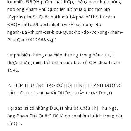
lọt nhiều ĐBQH phẩm chất thấp, chẳng hạn như trường
hợp ông Phạm Phú Quốc lén lút mua quốc tịch Sip
(Cyprus), buộc Quốc hội khoá 14 phải bãi bỏ tư cách
ĐBQH (http://baochinhphu.vn/Hoat-dong-Bo-
nganh/Bai-nhiem-dai-bieu-Quoc-hoi-doi-voi-ong-Pham-
Phu-Quoc/412968.vgp).
Sự phi biện chứng của hiệp thương trong bầu cử QH
được chứng minh bởi chính cuộc bầu cử QH khoá I năm
1946.
2. HIỆP THƯƠNG TẠO CƠ HỘI HÌNH THÀNH ĐƯỜNG
DÂY LỢI ÍCH NHÓM VÀ ĐƯỜNG DÂY CHẠY ĐBQH
Tại sao lại có những ĐBQH như bà Châu Thị Thu Nga,
ông Phạm Phú Quốc? Đó là do có nhóm lợi ích trong bầu
cử QH.