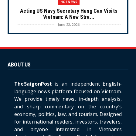
HOTNEWS
Acting US Navy Secretary Hung Cao Visits
Vietnam: A New Stra...
June 22, 2026
CULTURE
Unique Vietnamese Wedding: When the Tay
Ninh Bride Re-enacts...
June 21, 2026
ABOUT US
HOTNEWS
The Cần Giờ - Vũng Tàu Sea-Crossing Road
Project: An Analysi...
TheSaigonPost
is an independent English-
June 21, 2026
language news platform focused on Vietnam.
We provide timely news, in-depth analysis,
HOTNEWS
and sharp commentary on the country’s
Detailed Analysis of the Cooling-off Period
Law in Timeshare...
economy, politics, law, and tourism. Designed
for international readers, investors, travelers,
June 21, 2026
and anyone interested in Vietnam’s
HOTNEWS