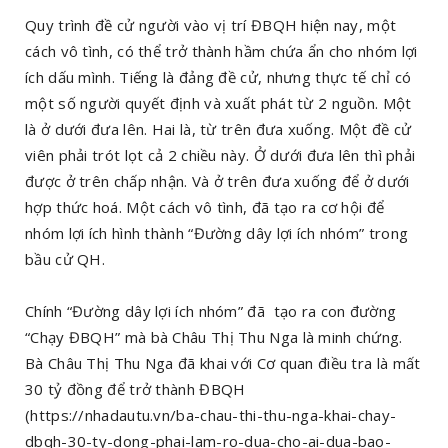
Quy trình đề cử người vào vị trí ĐBQH hiện nay, một
cách vô tình, có thể trở thành hầm chứa ẩn cho nhóm lợi
ích dấu mình. Tiếng là đảng đề cử, nhưng thực tế chỉ có
một số người quyết định và xuất phát từ 2 nguồn. Một
là ở dưới đưa lên. Hai là, từ trên đưa xuống. Một đề cử
viên phải trót lọt cả 2 chiều này. Ở dưới đưa lên thì phải
được ở trên chấp nhận. Và ở trên đưa xuống để ở dưới
hợp thức hoá. Một cách vô tình, đã tạo ra cơ hội để
nhóm lợi ích hình thành “Đường dây lợi ích nhóm” trong
bầu cử QH.
Chính “Đường dây lợi ích nhóm” đã tạo ra con đường
“Chạy ĐBQH” mà bà Châu Thị Thu Nga là minh chứng.
Bà Châu Thị Thu Nga đã khai với Cơ quan điều tra là mất
30 tỷ đồng để trở thành ĐBQH
(https://nhadautu.vn/ba-chau-thi-thu-nga-khai-chay-
dbqh-30-ty-dong-phai-lam-ro-dua-cho-ai-dua-bao-