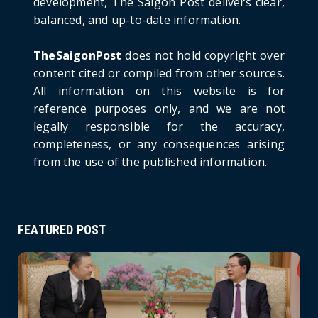
development, The Saigon Post delivers clear,
Prime Minister Lê Minh Hưng’s Visit to
balanced, and up-to-date information.
Russia: A New Step Fo...
June 21, 2026
TheSaigonPost
does not hold copyright over
HOTNEWS
content cited or compiled from other sources.
Politburo: Strictly Handle Acts of Using
All information on this website is for
Pirated Software, C...
reference purposes only, and we are not
June 21, 2026
legally responsible for the accuracy,
completeness, or any consequences arising
from the use of the published information.
FEATURED POST