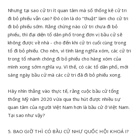
Nhưng tại sao cử tri ít quan tâm mà số thống kê cử tri
đi bỏ phiếu vẫn cao? Đó còn là do “thuật” làm cho cử tri
đi bỏ phiếu sớm. Rằng chừng nào cử tri chưa đi bỏ
phiếu, thì đại diện tổ dân phố trong đơn vị bầu cử sẽ
không được về nhà - cho đến khi cử tri cuối cùng trong
tổ đi bỏ phiếu. Cho nên, vì tình làng nghĩa xóm, các cử tri
trong tổ nhanh chóng đi bỏ phiếu cho hàng xóm của
mình xong sớm nghĩa vụ. Vì thế, có các tổ dân phố, mới
sáng ngày bầu cử mà các cử tri đã đi bỏ phiếu xong.
Hãy nhìn thẳng vào thực tế, rằng cuộc bầu cử tổng
thống Mỹ năm 2020 vừa qua thu hút được nhiều sự
quan tâm của người Việt Nam hơn là bầu cử ở Việt Nam.
Tại sao như vậy?
5. BAO GIỜ THÌ CÓ BẦU CỬ NHƯ QUỐC HỘI KHOÁ I?