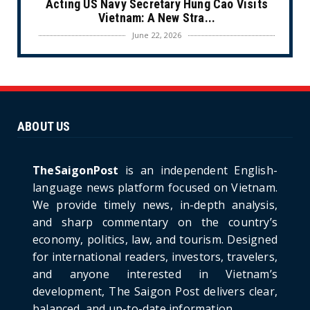
Acting US Navy Secretary Hung Cao Visits
Vietnam: A New Stra...
June 22, 2026
CULTURE
Unique Vietnamese Wedding: When the Tay
Ninh Bride Re-enacts...
June 21, 2026
ABOUT US
HOTNEWS
The Cần Giờ - Vũng Tàu Sea-Crossing Road
Project: An Analysi...
TheSaigonPost
is an independent English-
June 21, 2026
language news platform focused on Vietnam.
We provide timely news, in-depth analysis,
HOTNEWS
and sharp commentary on the country’s
Detailed Analysis of the Cooling-off Period
Law in Timeshare...
economy, politics, law, and tourism. Designed
for international readers, investors, travelers,
June 21, 2026
and anyone interested in Vietnam’s
HOTNEWS
development, The Saigon Post delivers clear,
Prime Minister Lê Minh Hưng’s Visit to
balanced, and up-to-date information.