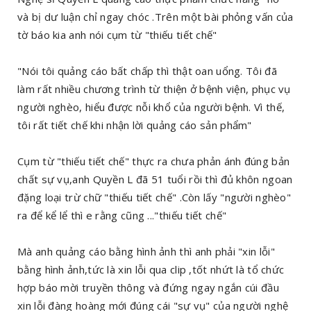
và bị dư luận chỉ ngay chóc .Trên một bài phỏng vấn của
tờ báo kia anh nói cụm từ "thiếu tiết chế"
"Nói tôi quảng cáo bất chấp thì thật oan uổng. Tôi đã
làm rất nhiều chương trình từ thiện ở bệnh viện, phục vụ
người nghèo, hiểu được nỗi khổ của người bệnh. Vì thế,
tôi rất tiết chế khi nhận lời quảng cáo sản phẩm"
Cụm từ "thiếu tiết chế" thực ra chưa phản ánh đúng bản
chất sự vụ,anh Quyền L đã 51 tuổi rồi thì đủ khôn ngoan
đặng loại trừ chữ "thiếu tiết chế" .Còn lấy "người nghèo"
ra để kể lể thì e rằng cũng ..."thiếu tiết chế"
Mà anh quảng cáo bằng hình ảnh thì anh phải "xin lỗi"
bằng hình ảnh,tức là xin lỗi qua clip ,tốt nhứt là tổ chức
hợp báo mời truyền thông và đứng ngay ngắn cúi đầu
xin lỗi đàng hoàng mới đúng cái "sự vụ" của người nghệ