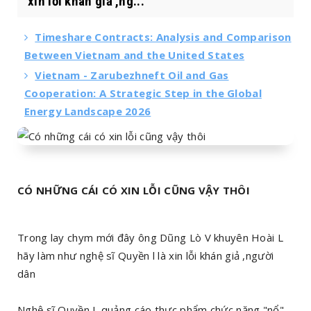
xin lỗi khán giả ,ng...
Timeshare Contracts: Analysis and Comparison
Between Vietnam and the United States
Vietnam - Zarubezhneft Oil and Gas
Cooperation: A Strategic Step in the Global
Energy Landscape 2026
CÓ NHỮNG CÁI CÓ XIN LỖI CŨNG VẬY THÔI
Trong lay chym mới đây ông Dũng Lò V khuyên Hoài L
hãy làm như nghệ sĩ Quyền l là xin lỗi khán giả ,người
dân
Nghệ sĩ Quyền L quảng cáo thực phẩm chức năng "nổ"