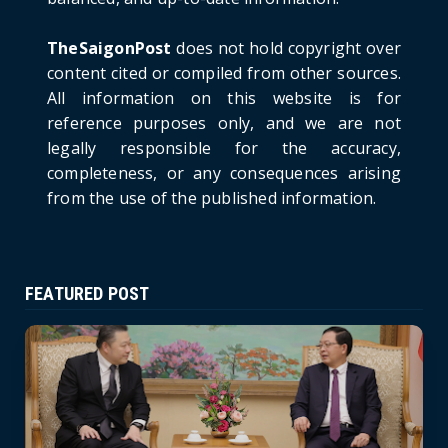
Russia: A New Step Fo...
June 21, 2026
TheSaigonPost
does not hold copyright over
HOTNEWS
content cited or compiled from other sources.
Politburo: Strictly Handle Acts of Using
All information on this website is for
Pirated Software, C...
reference purposes only, and we are not
June 21, 2026
legally responsible for the accuracy,
completeness, or any consequences arising
from the use of the published information.
FEATURED POST