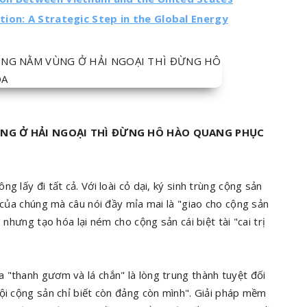
ion: A Strategic Step in the Global Energy
ÙNG Ở HẢI NGOẠI THÌ ĐỪNG HÔ HÀO QUANG PHỤC
 lấy đi tất cả. Với loài cỏ dại, ký sinh trùng cộng sản
" của chúng mà câu nói đầy mỉa mai là "giao cho cộng sản
 nhưng tạo hóa lại ném cho cộng sản cái biệt tài "cai trị
 "thanh gươm và lá chắn" là lòng trung thành tuyệt đối
ội cộng sản chỉ biết còn đảng còn mình". Giải pháp mềm