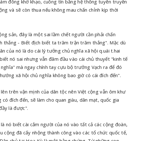
o đám đông khờ khạo, cuồng tín bằng hệ thống tuyên truyền
ộng và sẽ còn thua nếu không mau chấn chỉnh kịp thời
ng sản, đây là một sai lầm chết người cần phải chấn
ách thắng - Biết địch biết ta trăm trận trăm thắng". Mặc dù
 của nó là do cái lý tưởng chủ nghĩa xã hội q.uái t.hai
ó biết nó sai nhưng vẫn đâm đầu vào cái chủ thuyết "kinh tế
ủ nghĩa" mà ngay chính tay cựu bộ trưởng Vạch ra để đó
 hướng xã hội chủ nghĩa không bao giờ có cái đích đến".
i lên trên vận mịnh của dân tộc nên Việt cộng vẫn ôm khư
ng có đích đến, sẽ làm cho quan giàu, dân mạt, quốc gia
đầy là được".
 là nó biết cài cắm người của nó vào tất cả các cộng đoàn,
àu cộng đã cấy nhộng thành công vào các tổ chức quốc tế,
g Dân chủ tại Hoa Kỳ là một bằng chứng. Từ những con