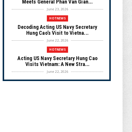
Meets General Phan Van Gian...
June 23, 2026
HOTNEWS
Decoding Acting US Navy Secretary
Hung Cao’s Visit to Vietna...
June 22, 2026
HOTNEWS
Acting US Navy Secretary Hung Cao
Visits Vietnam: A New Stra...
June 22, 2026
CULTURE
Unique Vietnamese Wedding: When the
Tay Ninh Bride Re-enacts...
June 21, 2026
HOTNEWS
The Cần Giờ - Vũng Tàu Sea-Crossing
Road Project: An Analysi...