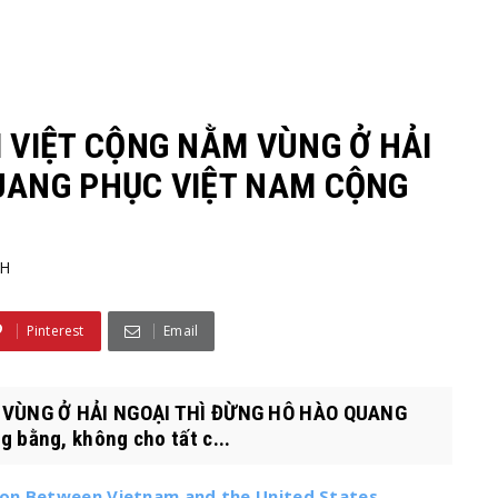
 VIỆT CỘNG NẰM VÙNG Ở HẢI
UANG PHỤC VIỆT NAM CỘNG
H
Pinterest
Email
 VÙNG Ở HẢI NGOẠI THÌ ĐỪNG HÔ HÀO QUANG
bằng, không cho tất c...
son Between Vietnam and the United States