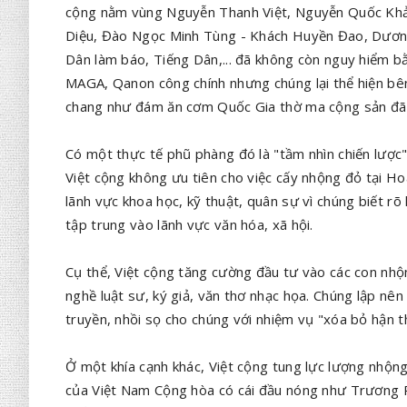
cộng nằm vùng Nguyễn Thanh Việt, Nguyễn Quốc Khả
Diệu, Đào Ngọc Minh Tùng - Khách Huyền Đao, Dương
Dân làm báo, Tiếng Dân,... đã không còn nguy hiểm 
MAGA, Qanon công chính nhưng chúng lại thể hiện bên
chang như đám ăn cơm Quốc Gia thờ ma cộng sản đã 
Có một thực tế phũ phàng đó là "tầm nhìn chiến lược" 
Việt cộng không ưu tiên cho việc cấy nhộng đỏ tại Ho
lãnh vực khoa học, kỹ thuật, quân sự vì chúng biết r
tập trung vào lãnh vực văn hóa, xã hội.
Cụ thể, Việt cộng tăng cường đầu tư vào các con nhộn
nghề luật sư, ký giả, văn thơ nhạc họa. Chúng lập nê
truyền, nhồi sọ cho chúng với nhiệm vụ "xóa bỏ hận th
Ở một khía cạnh khác, Việt cộng tung lực lượng nhộng
của Việt Nam Cộng hòa có cái đầu nóng như Trương Ph