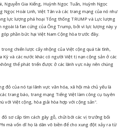
i, Nguyễn Gia Kiểng, Huỳnh Ngọc Tuấn, Huỳnh Ngọc
 Ngọc Hoài Linh, Việt Tân và các trang mạng của nó như
bằng lực lượng phá hoại Tổng thống TRUMP và Lực lượng
 ngoài là fan cứng của Ông Trump, bởi vì lực lượng này y
góp phần bức hại Việt Nam Cộng hòa trước đây.
trong chiến lược cấy nhộng của Việt cộng quá tài tình,
a Kỳ và các nước khác có người Việt tị nạn cộng sản ở các
õ không thể phát triển được ở các lãnh vực này nên chúng
g đỏ của nó tại lãnh vực văn hóa, xã hội mà chủ yếu là
n các trang báo, trang mạng Tiếng Việt làm công cụ tuyên
ù với Việt cộng, hòa giải hòa hợp với cộng sản".
 đỏ sơ cấp tìm cách gây gỗ, chửi bới các vị trưởng bối
i mà vốn dĩ họ là dân võ biền để cho xung đột xảy ra từ