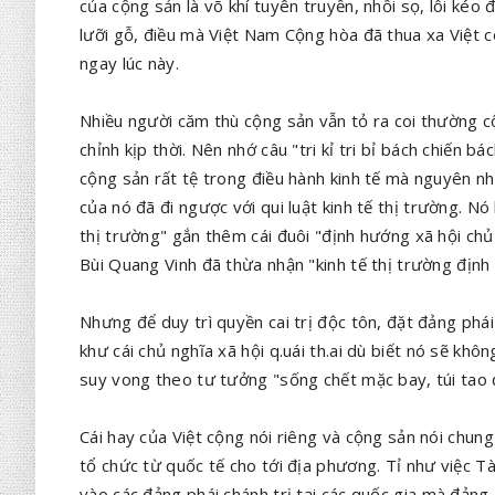
của cộng sản là võ khí tuyên truyền, nhồi sọ, lôi ké
lưỡi gỗ, điều mà Việt Nam Cộng hòa đã thua xa Việt c
ngay lúc này.
Nhiều người căm thù cộng sản vẫn tỏ ra coi thường cộ
chỉnh kịp thời. Nên nhớ câu "tri kỉ tri bỉ bách chiến b
cộng sản rất tệ trong điều hành kinh tế mà nguyên nhân
của nó đã đi ngược với qui luật kinh tế thị trường. N
thị trường" gắn thêm cái đuôi "định hướng xã hội ch
Bùi Quang Vinh đã thừa nhận "kinh tế thị trường định
Nhưng để duy trì quyền cai trị độc tôn, đặt đảng phá
khư cái chủ nghĩa xã hội q.uái th.ai dù biết nó sẽ khô
suy vong theo tư tưởng "sống chết mặc bay, túi tao 
Cái hay của Việt cộng nói riêng và cộng sản nói chung
tổ chức từ quốc tế cho tới địa phương. Tỉ như việc T
vào các đảng phái chánh trị tại các quốc gia mà đản