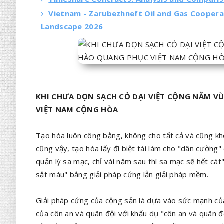
Vietnam - Zarubezhneft Oil and Gas Cooperat
Landscape 2026
KHI CHƯA DỌN SẠCH CỎ DẠI VIỆT CỘNG NẰM V
VIỆT NAM CỘNG HÒA
Tạo hóa luôn công bằng, không cho tất cả và cũng không
cũng vậy, tạo hóa lấy đi biệt tài làm cho "dân cường
quản lý sa mạc, chỉ vài năm sau thì sa mạc sẽ hết cát"
sắt máu" bằng giải pháp cứng lẫn giải pháp mềm.
Giải pháp cứng của cộng sản là dựa vào sức mạnh của
của côn an và quân đội với khẩu dụ "côn an và quân đ