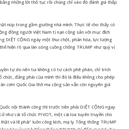
 bằng những lời thô tục rồi chúng chỉ vào đó đánh giá thấp
mặt núp trong gầm giường nhà mình. Thực tế cho thấy có
 cộng đồng người Việt Nam tị nạn cộng sản với mục đích
ợng DIỆT CỘNG ngày một thui chột, phân hóa, lực lượng
 thể hiện rõ qua làn sóng cuồng chống TRUMP như quý vị
uyền tự do nên tui không có tư cách phê phán, chỉ trích
 chức, đảng phái của mình thì đó là điều không cho phép
ẻ ăn cơm Quốc Gia thờ ma cộng sản vẫn còn nguyên giá
 Quốc nội thành công thì trước tiên phải DIỆT CỘNG ngay
cử như cái tổ chức PIVOT, một cái loa tuyên truyền cho
 thật và lẽ phải" luôn công kích, mạ lỵ Tổng thống TRUMP