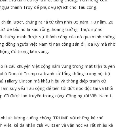
ngựa thành Troy để phục vụ lợi ích cho Tàu cộng.
 chiến lược", chúng ra rả từ tầm nhìn 05 năm, 10 năm, 20
cười dè bỉu nó là xáo rỗng, hoang tưởng. Thực sự nó
đã chứng minh được sự thành công của nó qua minh chứng
cộng đồng người Việt Nam tị nạn cộng sản ở Hoa Kỳ mà nhờ
hộng đỏ trong kén vàng.
ó là câu chuyện Việt cộng nằm vùng trong mặt trận tuyên
ỷ phú Donald Trump ra tranh cử tổng thống trong nội bộ
 Hillary Clinton mà khẩu hiệu và thông điệp tranh cử
làm suy yếu Tàu cộng để tiến tới dứt nọc độc tài và khối
rump đã được lan truyền trong cộng đồng người Việt Nam tị
hành lực lượng cuồng chống TRUMP với những kẻ chủ
iệt, kẻ đã nhận giải Pulitzer về văn học và rất nhiều kẻ