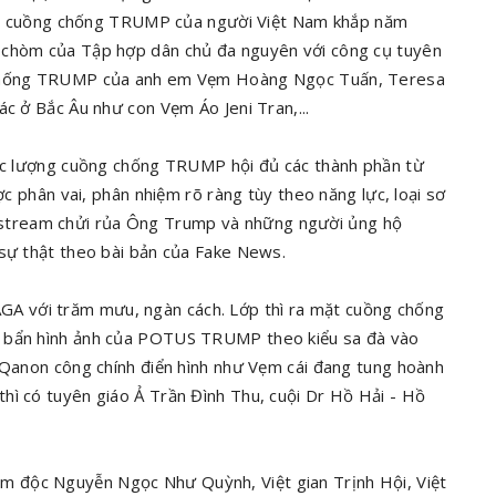
ượng cuồng chống TRUMP của người Việt Nam khắp năm
ủ chòm của Tập hợp dân chủ đa nguyên với công cụ tuyên
g chống TRUMP của anh em Vẹm Hoàng Ngọc Tuấn, Teresa
ác ở Bắc Âu như con Vẹm Áo Jeni Tran,...
lực lượng cuồng chống TRUMP hội đủ các thành phần từ
ợc phân vai, phân nhiệm rõ ràng tùy theo năng lực, loại sơ
 livestream chửi rủa Ông Trump và những người ủng hộ
 sự thật theo bài bản của Fake News.
A với trăm mưu, ngàn cách. Lớp thì ra mặt cuồng chống
ơ bẩn hình ảnh của POTUS TRUMP theo kiểu sa đà vào
g Qanon công chính điển hình như Vẹm cái đang tung hoành
hì có tuyên giáo Ả Trần Đình Thu, cuội Dr Hồ Hải - Hồ
 độc Nguyễn Ngọc Như Quỳnh, Việt gian Trịnh Hội, Việt