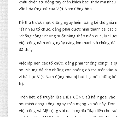
khẩu chiến tới động tay chân,khích bác, thóa mạ nhau
văn hóa ứng xử của Việt Nam Cộng hòa.
Kẻ thù trước mặt không nguy hiểm bằng kẻ thù giấu 
rất nhiều tổ chức, đảng phái được hình thành tại các
"chống cộng" nhưng suốt hàng thập niên qua, lực lư
Việt cộng nằm vùng ngày càng lớn mạnh và chúng đã
đã thấy.
Việc lập nên các tổ chức, đảng phái "chống cộng" là q
họ. Nhưng để cho những con nhộng đỏ trà trộn vào tổ
vì bài học Việt Nam Cộng hòa bị bức hại bởi những k
trị.
Trên hết, để truyền lửa DIỆT CỘNG từ hải ngoại vào
nơi mình đang sống, ngay trên mạng xã hội này. Đơn 
Việt cộng và Mỹ cộng với danh nghĩa "đại diện cho sự