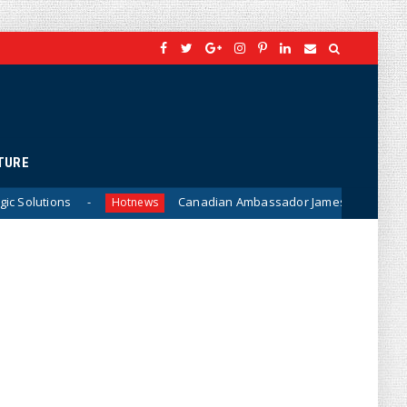
TURE
Canadian Ambassador James Nickel Meets General Phan V
Hotnews