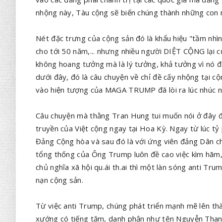
nhộng này, Tàu cộng sẽ biến chúng thành những con 
Nét đặc trưng của cộng sản đó là khẩu hiệu "tầm nhìn
cho tới 50 năm,... nhưng nhiều người DIỆT CỘNG lại 
không hoang tưởng mà là lý tưởng, khả tưởng vì nó 
dưới đây, đó là câu chuyện về chỉ đề cấy nhộng tại 
vào hiện tượng của MAGA TRUMP đã lòi ra lúc nhúc n
Câu chuyện mà thằng Tran Hung tui muốn nói ở đây đ
truyền của Việt cộng ngay tại Hoa Kỳ. Ngay từ lúc t
Đảng Cộng hòa và sau đó là với ứng viên đảng Dân chủ
tổng thống của Ông Trump luôn đề cao việc kìm hãm, 
chủ nghĩa xã hội qu.ái th.ai thì một làn sóng anti T
nạn cộng sản.
Từ việc anti Trump, chúng phát triển mạnh mẽ lên t
xướng có tiếng tăm, danh phận như tên Nguyễn Thanh V