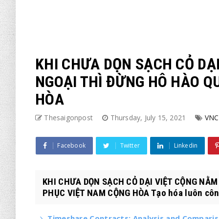
KHI CHƯA DỌN SẠCH CỎ DẠI
NGOẠI THÌ ĐỪNG HÔ HÀO Q
HÒA
Thesaigonpost
Thursday, July 15, 2021
VNC
Facebook
Twitter
Linkedin
KHI CHƯA DỌN SẠCH CỎ DẠI VIỆT CỘNG NẰM
PHỤC VIỆT NAM CỘNG HÒA Tạo hóa luôn công 
Timeshare Contracts: Analysis and Compari