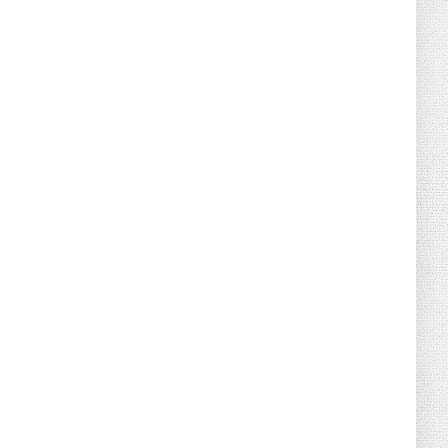
June 21, 2026
HOTNEWS
Detailed Analysis of the Cooling-off
Period Law in Timeshare...
June 21, 2026
HOTNEWS
Prime Minister Lê Minh Hưng’s Visit to
Russia: A New Step Fo...
June 21, 2026
HOTNEWS
Politburo: Strictly Handle Acts of Using
Pirated Software, C...
June 21, 2026