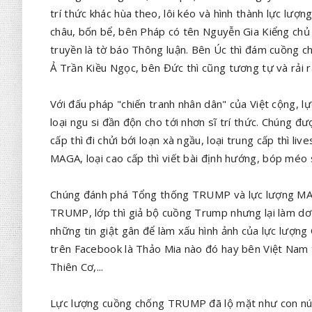
trí thức khác hùa theo, lôi kéo và hình thành lực l
châu, bốn bể, bên Pháp có tên Nguyễn Gia Kiểng ch
truyền là tờ báo Thông luận. Bên Úc thì đám cuồn
Ả Trần Kiều Ngọc, bên Đức thì cũng tương tự và rải r
Với đấu pháp "chiến tranh nhân dân" của Việt cộng, 
loại ngu si đần độn cho tới nhơn sĩ trí thức. Chúng đư
cấp thì đi chửi bới loạn xà ngầu, loại trung cấp thì
MAGA, loại cao cấp thì viết bài định hướng, bóp méo
Chúng đánh phá Tổng thống TRUMP và lực lượng MAG
TRUMP, lớp thì giả bộ cuồng Trump nhưng lại làm d
những tin giật gân để làm xấu hình ảnh của lực lượn
trên Facebook là Thảo Mia nào đó hay bên Việt Nam t
Thiên Cơ,...
Lực lượng cuồng chống TRUMP đã lộ mặt như con núm