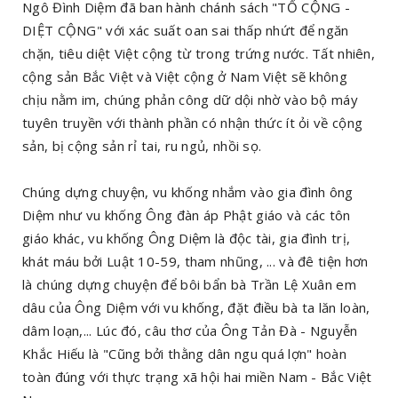
Ngô Đình Diệm đã ban hành chánh sách "TỐ CỘNG -
DIỆT CỘNG" với xác suất oan sai thấp nhứt để ngăn
chặn, tiêu diệt Việt cộng từ trong trứng nước. Tất nhiên,
cộng sản Bắc Việt và Việt cộng ở Nam Việt sẽ không
chịu nằm im, chúng phản công dữ dội nhờ vào bộ máy
tuyên truyền với thành phần có nhận thức ít ỏi về cộng
sản, bị cộng sản rỉ tai, ru ngủ, nhồi sọ.
Chúng dựng chuyện, vu khống nhắm vào gia đình ông
Diệm như vu khống Ông đàn áp Phật giáo và các tôn
giáo khác, vu khống Ông Diệm là độc tài, gia đình trị,
khát máu bởi Luật 10-59, tham nhũng, ... và đê tiện hơn
là chúng dựng chuyện để bôi bẩn bà Trần Lệ Xuân em
dâu của Ông Diệm với vu khống, đặt điều bà ta lăn loàn,
dâm loạn,... Lúc đó, câu thơ của Ông Tản Đà - Nguyễn
Khắc Hiếu là "Cũng bởi thằng dân ngu quá lợn" hoàn
toàn đúng với thực trạng xã hội hai miền Nam - Bắc Việt