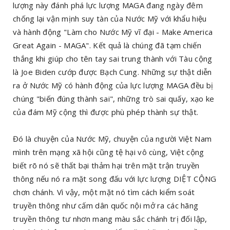
lượng này đánh phá lực lượng MAGA đang ngày đêm
chống lại vận mịnh suy tàn của Nước Mỹ với khẩu hiệu
và hành động "Làm cho Nước Mỹ vĩ đại - Make America
Great Again - MAGA". Kết quả là chúng đã tạm chiến
thắng khi giúp cho tên tay sai trung thành với Tàu cộng
là Joe Biden cướp được Bạch Cung. Những sự thật diễn
ra ở Nước Mỹ có hành động của lực lượng MAGA đều bị
chúng "biến đúng thành sai", những trò sai quấy, xạo ke
của đám Mỹ cộng thì được phù phép thành sự thật.
Đó là chuyện của Nước Mỹ, chuyện của người Việt Nam
mình trên mạng xã hội cũng tệ hại vô cùng, Việt cộng
biết rõ nó sẽ thất bại thảm hại trên mặt trận truyền
thông nếu nó ra mặt song đấu với lực lượng DIỆT CỘNG
chơn chánh. Vì vậy, một mặt nó tìm cách kiểm soát
truyền thông như cấm dân quốc nội mở ra các hãng
truyền thông tư nhơn mang màu sắc chánh trị đối lập,