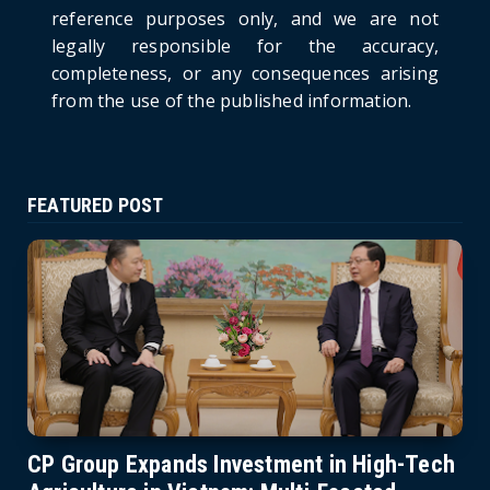
Pirated Software, C...
reference purposes only, and we are not
June 21, 2026
legally responsible for the accuracy,
completeness, or any consequences arising
from the use of the published information.
FEATURED POST
CP Group Expands Investment in High-Tech