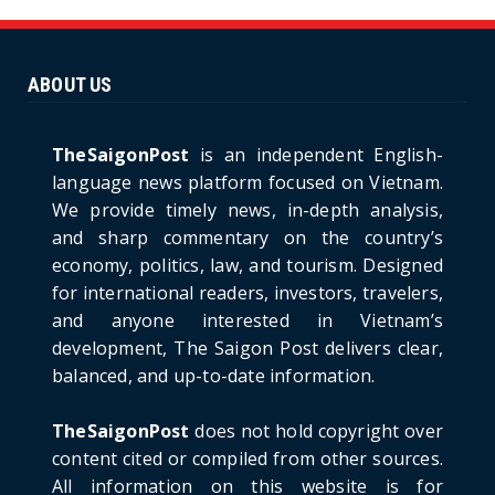
Unique Vietnamese Wedding: When the Tay
Ninh Bride Re-enacts...
June 21, 2026
ABOUT US
HOTNEWS
The Cần Giờ - Vũng Tàu Sea-Crossing Road
Project: An Analysi...
TheSaigonPost
is an independent English-
June 21, 2026
language news platform focused on Vietnam.
We provide timely news, in-depth analysis,
HOTNEWS
and sharp commentary on the country’s
Detailed Analysis of the Cooling-off Period
Law in Timeshare...
economy, politics, law, and tourism. Designed
for international readers, investors, travelers,
June 21, 2026
and anyone interested in Vietnam’s
HOTNEWS
development, The Saigon Post delivers clear,
Prime Minister Lê Minh Hưng’s Visit to
balanced, and up-to-date information.
Russia: A New Step Fo...
June 21, 2026
TheSaigonPost
does not hold copyright over
HOTNEWS
content cited or compiled from other sources.
Politburo: Strictly Handle Acts of Using
All information on this website is for