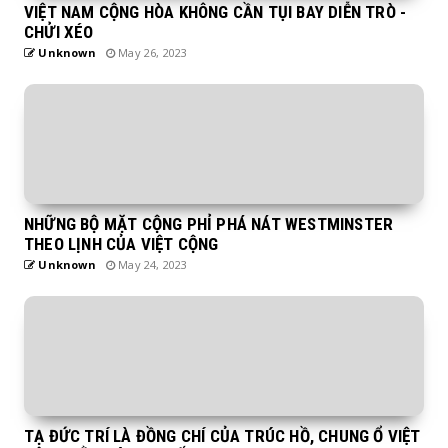
VIỆT NAM CỘNG HÒA KHÔNG CẦN TỤI BAY DIỄN TRÒ -
CHỬI XÉO
Unknown
May 26, 2023
NHỮNG BỘ MẶT CỘNG PHỈ PHÁ NÁT WESTMINSTER
THEO LỊNH CỦA VIỆT CỘNG
Unknown
May 24, 2023
TẠ ĐỨC TRÍ LÀ ĐỒNG CHÍ CỦA TRÚC HỒ, CHUNG Ổ VIỆT