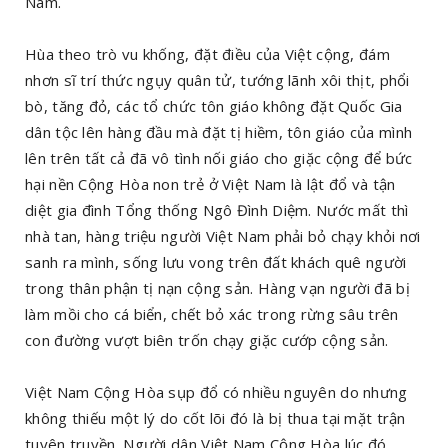
Nam.
Hùa theo trò vu khống, đặt điều của Việt cộng, đám
nhơn sĩ trí thức ngụy quân tử, tướng lãnh xôi thịt, phổi
bò, tăng đỏ, các tổ chức tôn giáo không đặt Quốc Gia
dân tộc lên hàng đầu mà đặt tị hiềm, tôn giáo của mình
lên trên tất cả đã vô tình nối giáo cho giặc cộng để bức
hại nền Cộng Hòa non trẻ ở Việt Nam là lật đổ và tận
diệt gia đình Tổng thống Ngô Đình Diệm. Nước mất thì
nhà tan, hàng triệu người Việt Nam phải bỏ chạy khỏi nơi
sanh ra mình, sống lưu vong trên đất khách quê người
trong thân phận tị nạn cộng sản. Hàng vạn người đã bị
làm mồi cho cá biển, chết bỏ xác trong rừng sâu trên
con đường vượt biên trốn chạy giặc cướp cộng sản.
Việt Nam Cộng Hòa sụp đổ có nhiều nguyên do nhưng
không thiếu một lý do cốt lõi đó là bị thua tại mặt trận
tuyên truyền. Người dân Việt Nam Cộng Hòa lúc đó