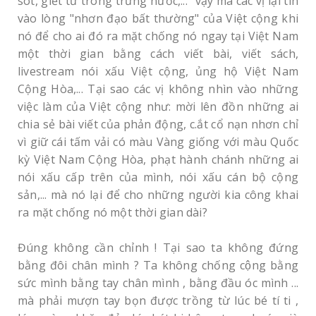
sót, giết từ trong trứng nước,..." vậy mà các vị lại tin
vào lòng "nhơn đạo bất thường" của Việt cộng khi
nó để cho ai đó ra mặt chống nó ngay tại Việt Nam
một thời gian bằng cách viết bài, viết sách,
livestream nói xấu Việt cộng, ủng hộ Việt Nam
Cộng Hòa,... Tại sao các vị không nhìn vào những
việc làm của Việt cộng như: mời lên đồn những ai
chia sẻ bài viết của phản động, c.ắt cổ nạn nhơn chỉ
vì giữ cái tấm vải có màu Vàng giống với màu Quốc
kỳ Việt Nam Cộng Hòa, phạt hành chánh những ai
nói xấu cấp trên của mình, nói xấu cán bộ cộng
sản,... mà nó lại để cho những người kia công khai
ra mặt chống nó một thời gian dài?
Đúng không cần chỉnh ! Tại sao ta không đứng
bằng đôi chân mình ? Ta không chống cộng bằng
sức mình bằng tay chân mình , bằng đầu óc mình ...
mà phải mượn tay bọn được trồng từ lúc bé tí ti ,