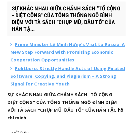
SỰ KHÁC NHAU GIỮA CHÁNH SÁCH "TỐ CỘNG
- DIỆT CỘNG" CỦA TỔNG THỐNG NGÔ ĐÌNH
DIỆM VỚI TÀ SÁCH "CHỤP MŨ, ĐẤU TỐ" CỦA
HÁN TẶ...
Prime Minister Lê Minh Hưng’s Visit to Russia: A
New Step Forward with Promising Economic
Cooperation Opportunities
Politburo: Strictly Handle Acts of Using Pirated
Software, Copying, and Plagiarism – A Strong
Signal for Creative Youth
SỰ KHÁC NHAU GIỮA CHÁNH SÁCH "TỐ CỘNG -
DIỆT CỘNG" CỦA TỔNG THỐNG NGÔ ĐÌNH DIỆM
VỚI TÀ SÁCH "CHỤP MŨ, ĐẤU TỐ" CỦA HÁN TẶC hồ
chí minh