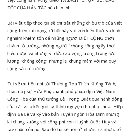
Việt cộng nằm vùng theo TÀ SÁCH "CHỤP MŨ, ĐẤU
TỐ" CỦA HÁN TẶC hồ chí minh.
Bài viết tiếp theo tui sẽ chi tiết những chiêu trò của Việt
cộng trên cái mạng xã hội này với vốn kiến thức và kinh
nghiệm khiêm tốn để những người DIỆT CỘNG chơn
chánh tỏ tường, những người "chống cộng ngây thơ"
hiểu được và những vị đức cao vọng trọng trong lực
lượng "chống cộng" nhưng lại chung mâm với ma quỷ
cộng sản tỏ tường.
Tui sẽ ưu tiên nói tới Thượng Tọa Thích Không Tánh,
chánh trị sự Hứa Phi, chánh phủ pháp định Việt Nam
Cộng Hòa của thủ tướng Lê Trọng Quát qua hành động
của các vị là kêu gọi ký thỉnh nguyện thơ phục hoạt Hiệp
định Ba Lê và ký vào bản Tuyên ngôn Hòa Bình nhưng
lại chung xuồng với cộng phỉ con Huỳnh Quốc Huy và
tay chân của nó. Sau đó tui sẽ nói tới những cá nhơn, tổ