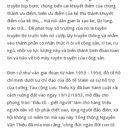
truyền bịp bợm, chúng biến cái khuyết điểm của chúng
thành ưu điểm, biến ưu điểm của kẻ thù thành khuyết
điểm của kẻ thù,... mà nói dân gian là xạo ke, lật lọng,
tráo trở,... Để phát huy sở trường của nó là tuyên
truyền thì trước tiên nó cướp lấy truyền thông và nhắm
vào thành phần có nhận thức ít ỏi về cộng sản, rỉ tai, ru
ngủ, nhồi sọ lực lượng này và biến thành binh đoàn loan
tin và bảo vệ bộ máy tuyên truyền của cộng sản.
Đơn cử như vào giai đoạn từ năm 1953 - 1956, đồ tể hồ
chí minh dưới sự chỉ đạo của đồ tể Stalin và sự hỗ trợ
của tướng Tàu cộng Lưu Thiếu Kỳ đã ban hành Luật cải
cách ruộng đất vào ngày 19/12/1953, mở đầu cho
phong trào "Đấu tố - giết người" làm cho hàng triệu
người dân vô tội phải chết oan, lòng người đảo điên, xã
hội không có niềm tin mà sau này Tổng thống Nguyễn
Văn Thiệu đã mỉa mai rằng "công đức ngàn đời con tố