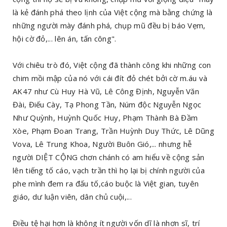
là kẻ đánh phá theo lịnh của Việt cộng mà bằng chứng là
những người mày đánh phá, chụp mũ đều bị báo Vẹm,
hội cờ đỏ,... lên án, tấn công".
Với chiêu trò đó, Việt cộng đã thành công khi những con
chim mồi mập của nó với cái đít đỏ chét bởi cờ m.áu và
AK47 như Cù Huy Hà Vũ, Lê Công Định, Nguyễn Văn
Đài, Điếu Cày, Tạ Phong Tần, Núm độc Nguyễn Ngọc
Như Quỳnh, Huỳnh Quốc Huy, Phạm Thành Bà Đầm
Xòe, Phạm Đoan Trang, Trần Huỳnh Duy Thức, Lê Dũng
Vova, Lê Trung Khoa, Người Buôn Gió,... nhưng hễ
người DIỆT CỘNG chơn chánh có am hiểu về cộng sản
lên tiếng tố cáo, vạch trần thì họ lại bị chính người của
phe mình đem ra đấu tố,cáo buộc là Việt gian, tuyên
giáo, dư luận viên, dân chủ cuội,...
Điều tệ hại hơn là không ít người vốn dĩ là nhơn sĩ, trí