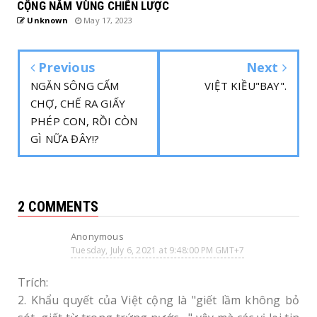
CỘNG NẰM VÙNG CHIẾN LƯỢC
Unknown
May 17, 2023
Previous
Next
NGĂN SÔNG CẤM
VIỆT KIỀU"BAY".
CHỢ, CHẾ RA GIẤY
PHÉP CON, RỒI CÒN
GÌ NỮA ĐÂY!?
2 COMMENTS
Anonymous
Tuesday, July 6, 2021 at 9:48:00 PM GMT+7
Trích:
2. Khẩu quyết của Việt cộng là "giết lầm không bỏ