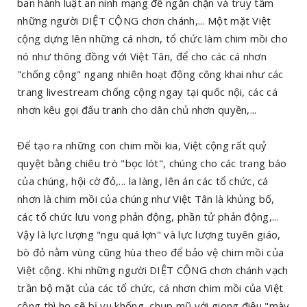
ban hành luật an ninh mạng để ngăn chặn và truy tầm
những người DIỆT CỘNG chơn chánh,... Một mặt Việt
cộng dựng lên những cá nhơn, tổ chức làm chim mồi cho
nó như thông đồng với Việt Tân, để cho các cá nhơn
"chống cộng" ngang nhiên hoạt động công khai như các
trang livestream chống cộng ngay tại quốc nội, các cá
nhơn kêu gọi đấu tranh cho dân chủ nhơn quyền,...
Để tạo ra những con chim mồi kia, Việt cộng rất quỷ
quyệt bằng chiêu trò "bọc lót", chúng cho các trang báo
của chúng, hội cờ đỏ,... la làng, lên án các tổ chức, cá
nhơn là chim mồi của chúng như Việt Tân là khủng bố,
các tổ chức lưu vong phản động, phần tử phản động,...
Vậy là lực lượng "ngu quá lợn" và lực lượng tuyên giáo,
bò đỏ nằm vùng cũng hùa theo để bảo vệ chim mồi của
Việt cộng. Khi những người DIỆT CỘNG chơn chánh vạch
trần bộ mặt của các tổ chức, cá nhơn chim mồi của Việt
cộng thì họ sẽ bị vu khống, chụp mũ với giọng điệu "mày