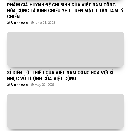
PHẨM GIÁ HUYNH ĐỆ CHI BINH CỦA VIỆT NAM CỘNG
HÒA CŨNG LÀ KÍNH CHIẾU YÊU TRÊN MẶT TRẬN TÂM LÝ
CHIẾN
Unknown
June 01, 2023
SỈ DIỆN TỐI THIỂU CỦA VIỆT NAM CỘNG HÒA VỚI SỈ
NHỤC VÔ LƯỢNG CỦA VIỆT CỘNG
Unknown
May 29, 2023