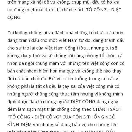
trên mạng xã hội để vu khống, chụp mũ, đấu tố họ khi
họ đang miệt mài thực thi chánh sách TỐ CỘNG - DIỆT
CỘNG.
Tui không chống lại và đánh phá những tổ chức, cá nhơn
đang tranh đấu cho một Việt Nam tự do, đang tranh đấu
cho sự trở lại của Việt Nam Cộng Hòa,... nhưng tui sẽ
không dung thứ và sẽ chống tới cùng những tổ chức, cá
nhơn đã ngồi chung mâm với những tên Việt cộng con có
bản chất nham hiểm hơn ma quỷ và không thể nào thay
đổi cái bản chất đó. Bởi vì tui tin tưởng trong số các vị
không phải là tất cả đều là tay sai của Việt cộng mà có
những người chống cộng thực tâm nhưng vì không minh
định được đâu là những người DIỆT CỘNG đang ngày
đêm làm sạch mặt trận chống cộng theo CHÁNH SÁCH
"TỐ CỘNG - DIỆT CỘNG" CỦA TỔNG THỐNG NGÔ
ĐÌNH DIỆM với những kẻ đang bảo vệ cho những tên