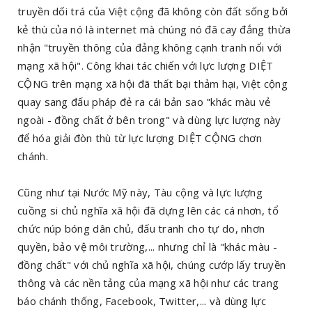
truyền dối trá của Việt cộng đã không còn đất sống bởi
kẻ thù của nó là internet mà chúng nó đã cay đắng thừa
nhận "truyền thông của đảng không cạnh tranh nổi với
mạng xã hội". Công khai tác chiến với lực lượng DIỆT
CỘNG trên mạng xã hội đã thất bại thảm hại, Việt cộng
quay sang đấu pháp đẻ ra cái bản sao "khác màu vẻ
ngoài - đồng chất ở bên trong" và dùng lực lượng này
để hóa giải đòn thù từ lực lượng DIỆT CỘNG chơn
chánh.
Cũng như tại Nước Mỹ này, Tàu cộng và lực lượng
cuồng si chủ nghĩa xã hội đã dựng lên các cá nhơn, tổ
chức núp bóng dân chủ, đấu tranh cho tự do, nhơn
quyền, bảo vệ môi trường,... nhưng chỉ là "khác màu -
đồng chất" với chủ nghĩa xã hội, chúng cướp lấy truyền
thông và các nền tảng của mạng xã hội như các trang
báo chánh thống, Facebook, Twitter,... và dùng lực