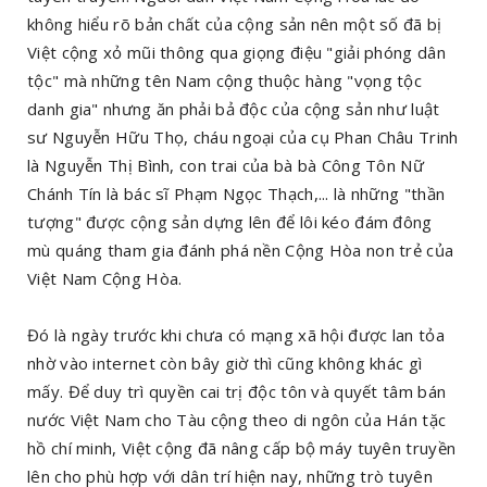
không hiểu rõ bản chất của cộng sản nên một số đã bị
Việt cộng xỏ mũi thông qua giọng điệu "giải phóng dân
tộc" mà những tên Nam cộng thuộc hàng "vọng tộc
danh gia" nhưng ăn phải bả độc của cộng sản như luật
sư Nguyễn Hữu Thọ, cháu ngoại của cụ Phan Châu Trinh
là Nguyễn Thị Bình, con trai của bà bà Công Tôn Nữ
Chánh Tín là bác sĩ Phạm Ngọc Thạch,... là những "thần
tượng" được cộng sản dựng lên để lôi kéo đám đông
mù quáng tham gia đánh phá nền Cộng Hòa non trẻ của
Việt Nam Cộng Hòa.
Đó là ngày trước khi chưa có mạng xã hội được lan tỏa
nhờ vào internet còn bây giờ thì cũng không khác gì
mấy. Để duy trì quyền cai trị độc tôn và quyết tâm bán
nước Việt Nam cho Tàu cộng theo di ngôn của Hán tặc
hồ chí minh, Việt cộng đã nâng cấp bộ máy tuyên truyền
lên cho phù hợp với dân trí hiện nay, những trò tuyên