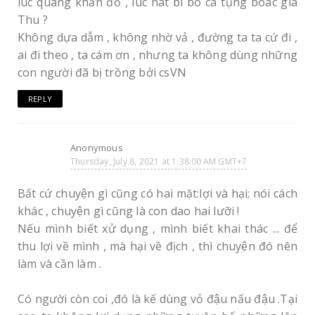
lúc quàng khăn đỏ , lúc hát bi bô ca tụng boác già
Thu ?
Không dựa dẫm , không nhờ vả , đường ta ta cứ đi ,
ai đi theo , ta cám ơn , nhưng ta không dùng những
con người đã bị trồng bởi csVN
REPLY
Anonymous
Thursday, July 8, 2021 at 1:38:00 AM GMT+7
Bất cứ chuyện gì cũng có hai mặt:lợi và hại; nói cách
khác , chuyện gì cũng là con dao hai lưỡi !
Nếu mình biết xử dụng , mình biết khai thác ... để
thu lợi về mình , mà hại về địch , thì chuyện đó nên
làm và cần làm .
Có người còn coi ,đó là kế dùng vỏ đậu nấu đậu .Tại